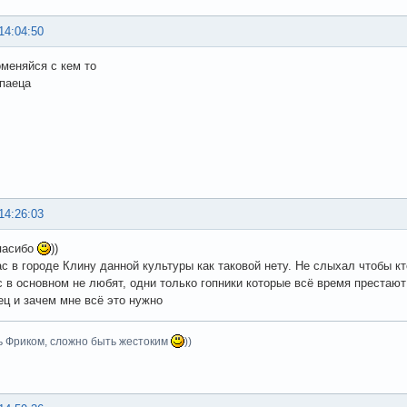
14:04:50
оменяйся с кем то
упаеца
14:26:03
пасибо
))
ас в городе Клину данной культуры как таковой нету. Не слыхал чтобы к
с в основном не любят, одни только гопники которые всё время престаю
ец и зачем мне всё это нужно
ь Фриком, сложно быть жестоким
))