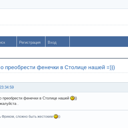
иск
Регистрация
Вход
но преобрести фенечки в Столице нашей =)))
23:34:59
о преобрести фенечки в Столице нашей
))
жалуйста .
ь Фриком, сложно быть жестоким
))