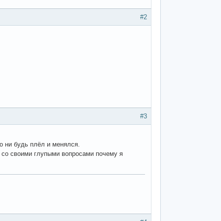
#2
#3
то ни будь плёл и менялся.
т со своими глупыми вопросами почему я