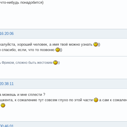
 что-нибудь понадобится)
16:20:06
жалуйста, хороший человек, а имя твоё можно узнать
))
 спасибо, если, что то позвоню
))
ь Фриком, сложно быть жестоким
))
20:38:11
а можешь и мне сплести ?
ашкента, к сожалению тут совсем глухо по этой части
а сам к сожале
н
00:46:01