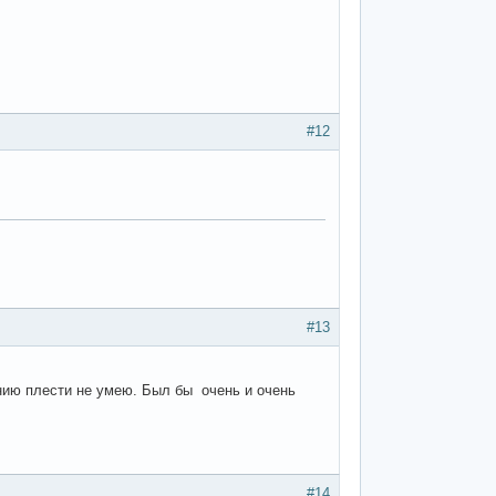
#12
#13
нию плести не умею. Был бы очень и очень
#14