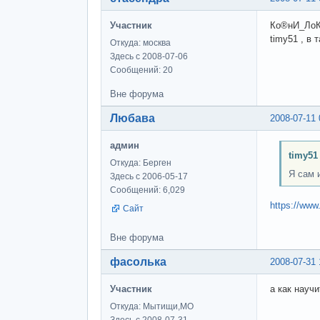
Участник
Ко®нИ_ЛоКи
timy51 , в
Откуда: москва
Здесь с 2008-07-06
Сообщений: 20
Вне форума
Любава
2008-07-11 
админ
timy51
Откуда: Берген
Я сам 
Здесь с 2006-05-17
Сообщений: 6,029
https://www
Сайт
Вне форума
фасолька
2008-07-31 
Участник
а как научи
Откуда: Мытищи,МО