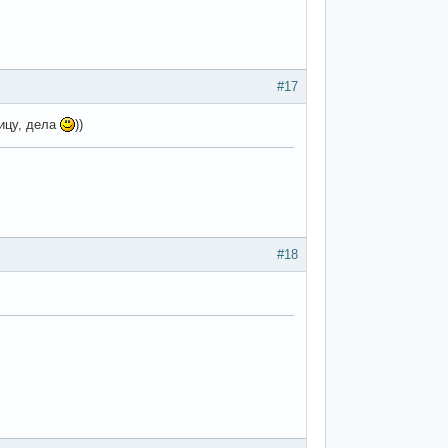
#17
лицу, дела
))
#18