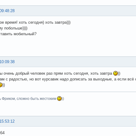
09:48:28
е время! хоть сегодня) хоть завтра)))
му побольше))))
ставить мобильный?
10:09:38
ы очень добрый человек раз прям хоть сегодня, хоть завтра
))
сам с радостью, но вот курсавик надо дописать за выходные, а если вс
))
ь Фриком, сложно быть жестоким
))
15:53:12
264