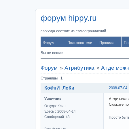
форум hippy.ru
свобода состоит из самоограничений
Форум
Пользователи
Правила
По
Вы не вошли.
Форум
»
Атрибутика
»
А где мож
Страницы
1
Ко®нИ_ЛоКи
2008-07-04 
Участник
А где можн
Скажите по
Откуда: Клин
Здесь с 2008-04-14
Сообщений: 43
Просто быт