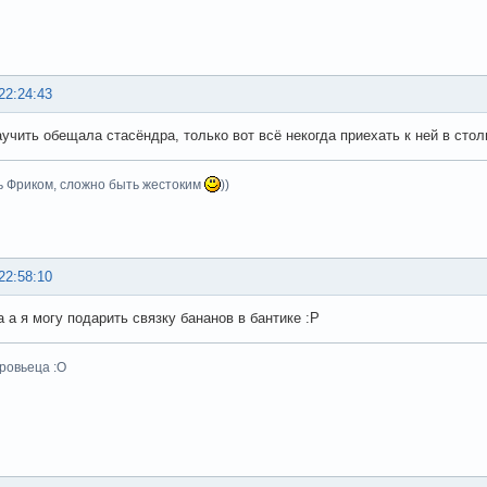
22:24:43
аучить обещала стасёндра, только вот всё некогда приехать к ней в сто
ь Фриком, сложно быть жестоким
))
22:58:10
а а я могу подарить связку бананов в бантике :Р
ровьеца :О