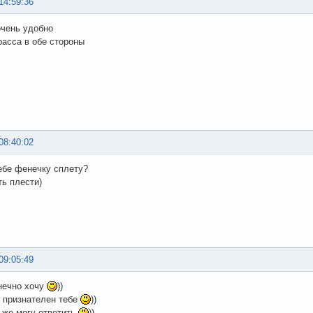
14:59:36
очень удобно
расса в обе стороны
08:40:02
ебе фенечку сплету?
ть плести)
09:05:49
нечно хочу
))
 признателен тебе
))
 же могу ответить
))