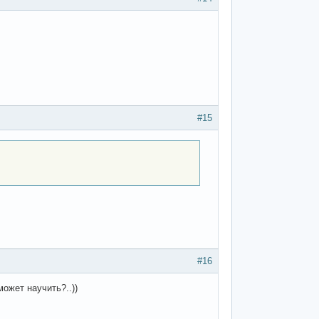
#15
#16
может научить?..))