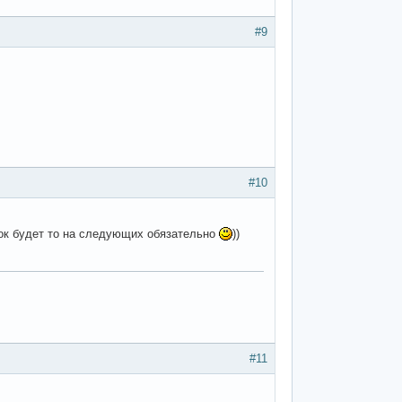
#9
#10
ё ок будет то на следующих обязательно
))
#11