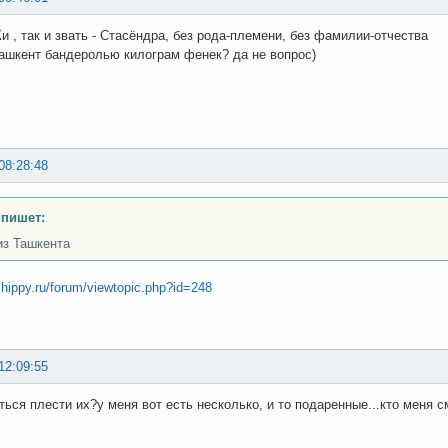
 , так и звать - Стасёндра, без рода-племени, без фамилии-отчества
 ташкент бандеролью килограм фенек? да не вопрос)
08:28:48
 пишет:
из Ташкента
.hippy.ru/forum/viewtopic.php?id=248
12:09:55
ться плести их?у меня вот есть несколько, и то подаренные...кто меня с