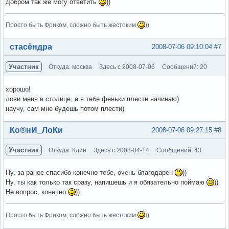
Добром так же могу ответить
))
Просто быть Фриком, сложно быть жестоким
))
Вне форума
стасёндра
2008-07-06 09:10:04
#7
Участник
Откуда: москва
Здесь с 2008-07-06
Сообщений: 20
хорошо!
лови меня в столице, а я тебе феньки плести начинаю)
научу, сам мне будешь потом плести)
Вне форума
Ко®нИ_ЛоКи
2008-07-06 09:27:15
#8
Участник
Откуда: Клин
Здесь с 2008-04-14
Сообщений: 43
Ну, за ранее спасибо конечно тебе, очень благодарен
))
Ну, ты как только так сразу, напишешь и я обязательно поймаю
))
Не вопрос, конечно
))
Просто быть Фриком, сложно быть жестоким
))