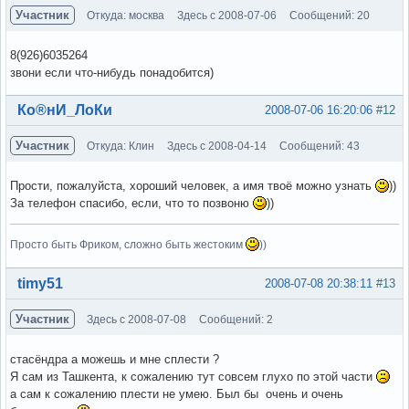
Участник
Откуда: москва
Здесь с 2008-07-06
Сообщений: 20
8(926)6035264
звони если что-нибудь понадобится)
Вне форума
Ко®нИ_ЛоКи
2008-07-06 16:20:06
#12
Участник
Откуда: Клин
Здесь с 2008-04-14
Сообщений: 43
Прости, пожалуйста, хороший человек, а имя твоё можно узнать
))
За телефон спасибо, если, что то позвоню
))
Просто быть Фриком, сложно быть жестоким
))
Вне форума
timy51
2008-07-08 20:38:11
#13
Участник
Здесь с 2008-07-08
Сообщений: 2
стасёндра а можешь и мне сплести ?
Я сам из Ташкента, к сожалению тут совсем глухо по этой части
а сам к сожалению плести не умею. Был бы очень и очень