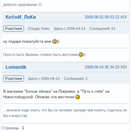
доброго здоровьеца :О
Вне форума
Ко®нИ_ЛоКи
2008-08-02 00:53:22
#19
Участник
Откуда: Клин
Здесь с 2008-04-14
Сообщений: 43
ну подари пожалуйста мне
))
Просто быть Фриком, сложно быть жестоким
))
Вне форума
Lomantik
2008-09-24 05:34:20
#20
Участник
Здесь с 2008-09-23
Сообщений: 3
В магазине "Белые облака" на Покровке, в "Путь к себе" на
Новослободской. Обожаю эти местечки
... вначале надо знать, что Вы за человек, прежде чем понять, годитесь ли
Вы к искусству.
Вне форума
Страницы
1