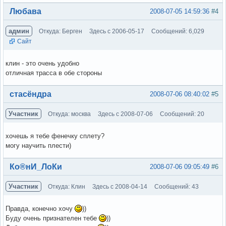
Вне форума
Любава
2008-07-05 14:59:36
#4
админ
Откуда: Берген
Здесь с 2006-05-17
Сообщений: 6,029
Сайт
клин - это очень удобно
отличная трасса в обе стороны
Вне форума
стасёндра
2008-07-06 08:40:02
#5
Участник
Откуда: москва
Здесь с 2008-07-06
Сообщений: 20
хочешь я тебе фенечку сплету?
могу научить плести)
Вне форума
Ко®нИ_ЛоКи
2008-07-06 09:05:49
#6
Участник
Откуда: Клин
Здесь с 2008-04-14
Сообщений: 43
Правда, конечно хочу
))
Буду очень признателен тебе
))