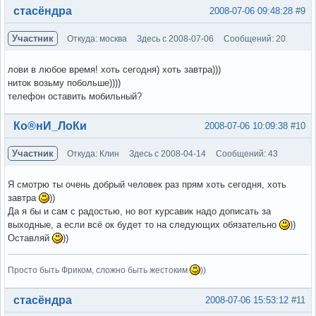
Вне форума
стасёндра
2008-07-06 09:48:28
#9
Участник
Откуда: москва
Здесь с 2008-07-06
Сообщений: 20
лови в любое время! хоть сегодня) хоть завтра)))
ниток возьму побольше))))
телефон оставить мобильный?
Вне форума
Ко®нИ_ЛоКи
2008-07-06 10:09:38
#10
Участник
Откуда: Клин
Здесь с 2008-04-14
Сообщений: 43
Я смотрю ты очень добрый человек раз прям хоть сегодня, хоть
завтра
))
Да я бы и сам с радостью, но вот курсавик надо дописать за
выходные, а если всё ок будет то на следующих обязательно
))
Оставляй
))
Просто быть Фриком, сложно быть жестоким
))
Вне форума
стасёндра
2008-07-06 15:53:12
#11