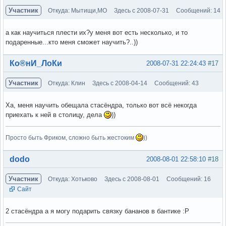
Участник
Откуда: Мытищи,МО
Здесь с 2008-07-31
Сообщений: 14
а как научиться плести их?у меня вот есть несколько, и то
подаренные...кто меня сможет научить?..))
Вне форума
Ко®нИ_ЛоКи
2008-07-31 22:24:43
#17
Участник
Откуда: Клин
Здесь с 2008-04-14
Сообщений: 43
Ха, меня научить обещала стасёндра, только вот всё некогда
приехать к ней в столицу, дела
))
Просто быть Фриком, сложно быть жестоким
))
Вне форума
dodo
2008-08-01 22:58:10
#18
Участник
Откуда: Хотьково
Здесь с 2008-08-01
Сообщений: 16
Сайт
2 стасёндра а я могу подарить связку бананов в бантике :Р