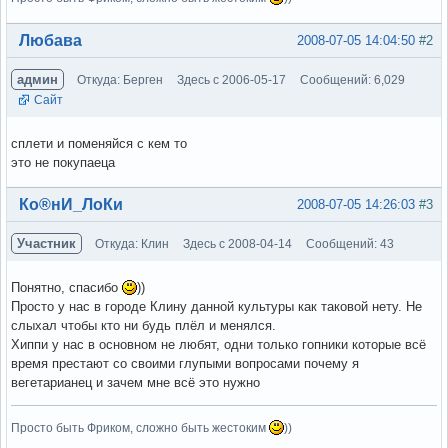
Вне форума
Любава
2008-07-05 14:04:50
#2
админ
Откуда: Берген
Здесь с 2006-05-17
Сообщений: 6,029
Сайт
сплети и поменяйся с кем то
это не покупаеца
Вне форума
Ко®нИ_ЛоКи
2008-07-05 14:26:03
#3
Участник
Откуда: Клин
Здесь с 2008-04-14
Сообщений: 43
Понятно, спасибо
))
Просто у нас в городе Клину данной культуры как таковой нету. Не
слыхал чтобы кто ни будь плёл и менялся.
Хиппи у нас в основном не любят, одни только гопники которые всё
время престают со своими глупыми вопросами почему я
вегетарианец и зачем мне всё это нужно
Просто быть Фриком, сложно быть жестоким
))