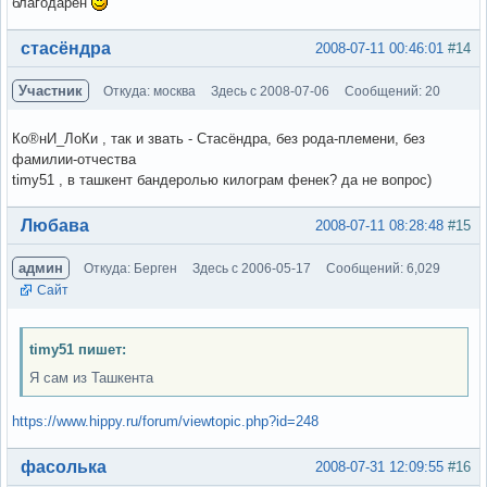
благодарен
Вне форума
стасёндра
2008-07-11 00:46:01
#14
Участник
Откуда: москва
Здесь с 2008-07-06
Сообщений: 20
Ко®нИ_ЛоКи , так и звать - Стасёндра, без рода-племени, без
фамилии-отчества
timy51 , в ташкент бандеролью килограм фенек? да не вопрос)
Вне форума
Любава
2008-07-11 08:28:48
#15
админ
Откуда: Берген
Здесь с 2006-05-17
Сообщений: 6,029
Сайт
timy51 пишет:
Я сам из Ташкента
https://www.hippy.ru/forum/viewtopic.php?id=248
Вне форума
фасолька
2008-07-31 12:09:55
#16