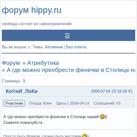
форум hippy.ru
свобода состоит из самоограничений
Вы не вошли.
Темы:
Активные
|
Без ответа
Форум
»
Атрибутика
»
А где можно преобрести фенечки в Столице на
Страницы
1
Ко®нИ_ЛоКи
2008-07-04 23:34:59
#1
Участник
Откуда: Клин
Здесь с 2008-04-14
Сообщений: 43
А где можно преобрести фенечки в Столице нашей
))
Скажите пожалуйста .
Просто быть Фриком, сложно быть жестоким
))