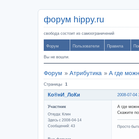
форум hippy.ru
свобода состоит из самоограничений
Форум
Пользователи
Правила
По
Вы не вошли.
Форум
»
Атрибутика
»
А где мож
Страницы
1
Ко®нИ_ЛоКи
2008-07-04 
Участник
А где можн
Скажите по
Откуда: Клин
Здесь с 2008-04-14
Сообщений: 43
Просто быт