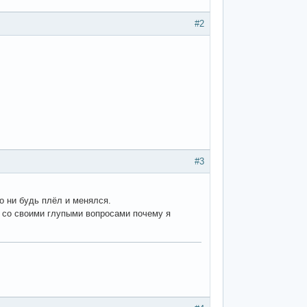
#2
#3
то ни будь плёл и менялся.
т со своими глупыми вопросами почему я