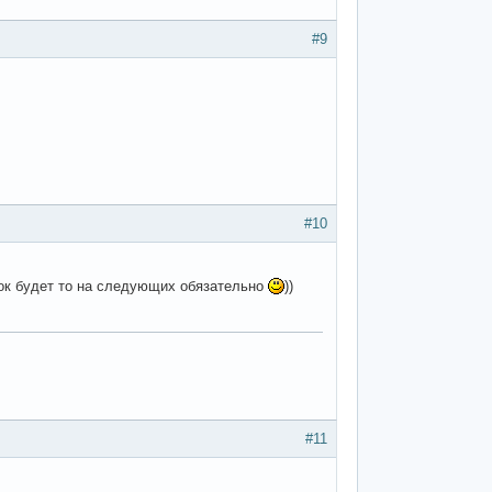
#9
#10
ё ок будет то на следующих обязательно
))
#11