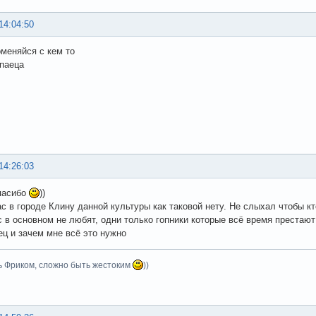
14:04:50
оменяйся с кем то
упаеца
14:26:03
пасибо
))
ас в городе Клину данной культуры как таковой нету. Не слыхал чтобы к
с в основном не любят, одни только гопники которые всё время престаю
ец и зачем мне всё это нужно
ь Фриком, сложно быть жестоким
))