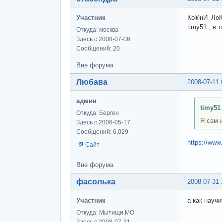
Участник
Ко®нИ_ЛоКи
timy51 , в
Откуда: москва
Здесь с 2008-07-06
Сообщений: 20
Вне форума
Любава
2008-07-11 
админ
timy51
Откуда: Берген
Я сам 
Здесь с 2006-05-17
Сообщений: 6,029
https://www
Сайт
Вне форума
фасолька
2008-07-31 
Участник
а как научи
Откуда: Мытищи,МО