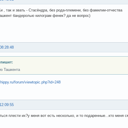
 , так и звать - Стасёндра, без рода-племени, без фамилии-отчества
 ташкент бандеролью килограм фенек? да не вопрос)
08:28:48
 пишет:
из Ташкента
.hippy.ru/forum/viewtopic.php?id=248
12:09:55
ться плести их?у меня вот есть несколько, и то подаренные...кто меня с