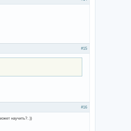
#15
#16
может научить?..))