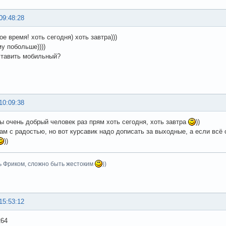
09:48:28
е время! хоть сегодня) хоть завтра)))
му побольше))))
ставить мобильный?
10:09:38
ы очень добрый человек раз прям хоть сегодня, хоть завтра
))
сам с радостью, но вот курсавик надо дописать за выходные, а если вс
))
ь Фриком, сложно быть жестоким
))
15:53:12
264