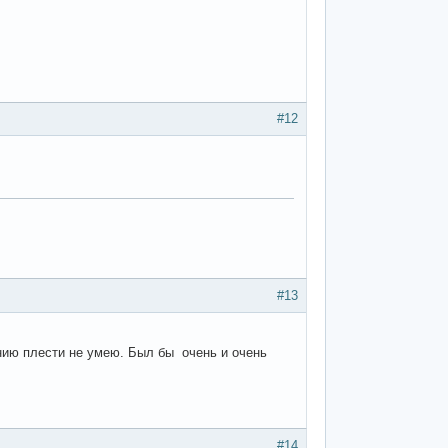
#12
#13
нию плести не умею. Был бы очень и очень
#14