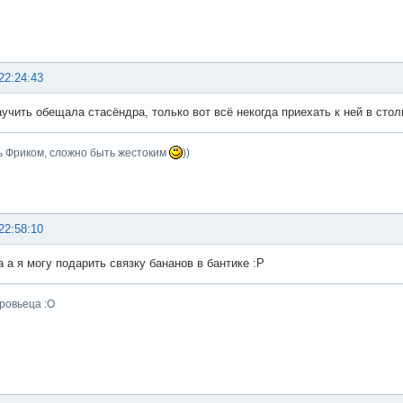
22:24:43
аучить обещала стасёндра, только вот всё некогда приехать к ней в сто
ь Фриком, сложно быть жестоким
))
22:58:10
а а я могу подарить связку бананов в бантике :Р
ровьеца :О