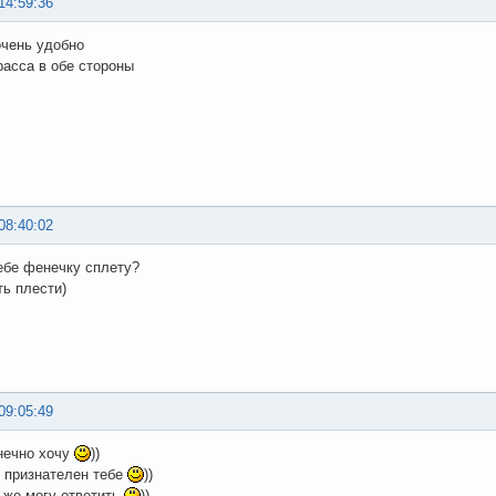
14:59:36
очень удобно
расса в обе стороны
08:40:02
ебе фенечку сплету?
ть плести)
09:05:49
нечно хочу
))
 признателен тебе
))
 же могу ответить
))