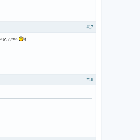
#17
лицу, дела
))
#18