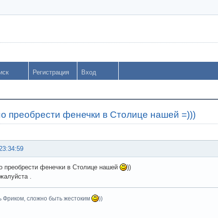
иск
Регистрация
Вход
но преобрести фенечки в Столице нашей =)))
23:34:59
о преобрести фенечки в Столице нашей
))
жалуйста .
ь Фриком, сложно быть жестоким
))