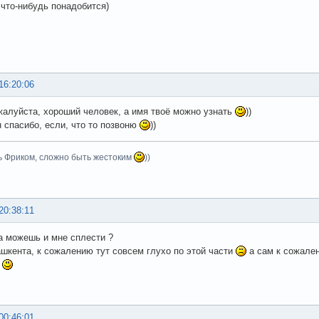
 что-нибудь понадобится)
16:20:06
жалуйста, хороший человек, а имя твоё можно узнать
))
 спасибо, если, что то позвоню
))
ь Фриком, сложно быть жестоким
))
20:38:11
а можешь и мне сплести ?
ашкента, к сожалению тут совсем глухо по этой части
а сам к сожале
н
00:46:01