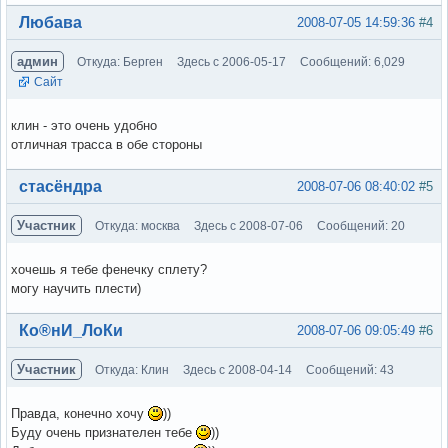
Вне форума
Любава
2008-07-05 14:59:36
#4
админ
Откуда: Берген
Здесь с 2006-05-17
Сообщений: 6,029
Сайт
клин - это очень удобно
отличная трасса в обе стороны
Вне форума
стасёндра
2008-07-06 08:40:02
#5
Участник
Откуда: москва
Здесь с 2008-07-06
Сообщений: 20
хочешь я тебе фенечку сплету?
могу научить плести)
Вне форума
Ко®нИ_ЛоКи
2008-07-06 09:05:49
#6
Участник
Откуда: Клин
Здесь с 2008-04-14
Сообщений: 43
Правда, конечно хочу
))
Буду очень признателен тебе
))