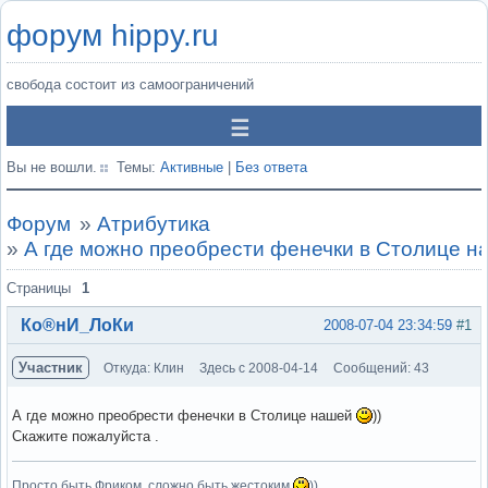
форум hippy.ru
свобода состоит из самоограничений
Вы не вошли.
Темы:
Активные
|
Без ответа
Форум
»
Атрибутика
»
А где можно преобрести фенечки в Столице на
Страницы
1
Ко®нИ_ЛоКи
2008-07-04 23:34:59
#1
Участник
Откуда: Клин
Здесь с 2008-04-14
Сообщений: 43
А где можно преобрести фенечки в Столице нашей
))
Скажите пожалуйста .
Просто быть Фриком, сложно быть жестоким
))