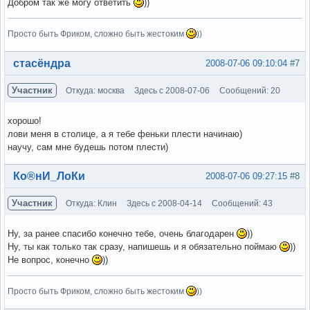
Добром так же могу ответить
))
Просто быть Фриком, сложно быть жестоким
))
Вне форума
стасёндра
2008-07-06 09:10:04
#7
Участник
Откуда: москва
Здесь с 2008-07-06
Сообщений: 20
хорошо!
лови меня в столице, а я тебе феньки плести начинаю)
научу, сам мне будешь потом плести)
Вне форума
Ко®нИ_ЛоКи
2008-07-06 09:27:15
#8
Участник
Откуда: Клин
Здесь с 2008-04-14
Сообщений: 43
Ну, за ранее спасибо конечно тебе, очень благодарен
))
Ну, ты как только так сразу, напишешь и я обязательно поймаю
))
Не вопрос, конечно
))
Просто быть Фриком, сложно быть жестоким
))