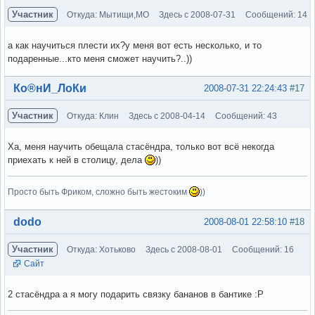
Участник
Откуда: Мытищи,МО
Здесь с 2008-07-31
Сообщений: 14
а как научиться плести их?у меня вот есть несколько, и то
подаренные...кто меня сможет научить?..))
Вне форума
Ко®нИ_ЛоКи
2008-07-31 22:24:43
#17
Участник
Откуда: Клин
Здесь с 2008-04-14
Сообщений: 43
Ха, меня научить обещала стасёндра, только вот всё некогда
приехать к ней в столицу, дела
))
Просто быть Фриком, сложно быть жестоким
))
Вне форума
dodo
2008-08-01 22:58:10
#18
Участник
Откуда: Хотьково
Здесь с 2008-08-01
Сообщений: 16
Сайт
2 стасёндра а я могу подарить связку бананов в бантике :Р