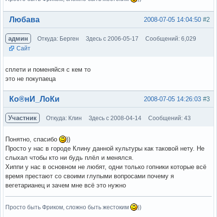
Вне форума
Любава
2008-07-05 14:04:50
#2
админ
Откуда: Берген
Здесь с 2006-05-17
Сообщений: 6,029
Сайт
сплети и поменяйся с кем то
это не покупаеца
Вне форума
Ко®нИ_ЛоКи
2008-07-05 14:26:03
#3
Участник
Откуда: Клин
Здесь с 2008-04-14
Сообщений: 43
Понятно, спасибо
))
Просто у нас в городе Клину данной культуры как таковой нету. Не
слыхал чтобы кто ни будь плёл и менялся.
Хиппи у нас в основном не любят, одни только гопники которые всё
время престают со своими глупыми вопросами почему я
вегетарианец и зачем мне всё это нужно
Просто быть Фриком, сложно быть жестоким
))