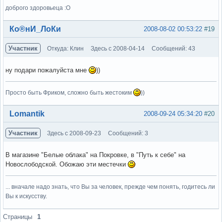
доброго здоровьеца :О
Вне форума
Ко®нИ_ЛоКи
2008-08-02 00:53:22
#19
Участник
Откуда: Клин
Здесь с 2008-04-14
Сообщений: 43
ну подари пожалуйста мне
))
Просто быть Фриком, сложно быть жестоким
))
Вне форума
Lomantik
2008-09-24 05:34:20
#20
Участник
Здесь с 2008-09-23
Сообщений: 3
В магазине "Белые облака" на Покровке, в "Путь к себе" на
Новослободской. Обожаю эти местечки
... вначале надо знать, что Вы за человек, прежде чем понять, годитесь ли
Вы к искусству.
Вне форума
Страницы
1