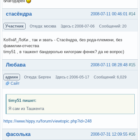
благодарен
Вне форума
стасёндра
2008-07-11 00:46:01
#14
Участник
Откуда: москва
Здесь с 2008-07-06
Сообщений: 20
Ко®нИ_ЛоКи , так и звать - Стасёндра, без рода-племени, без
фамилии-отчества
timy51 , в ташкент бандеролью килограм фенек? да не вопрос)
Вне форума
Любава
2008-07-11 08:28:48
#15
админ
Откуда: Берген
Здесь с 2006-05-17
Сообщений: 6,029
Сайт
timy51 пишет:
Я сам из Ташкента
https://www.hippy.ru/forum/viewtopic.php?id=248
Вне форума
фасолька
2008-07-31 12:09:55
#16