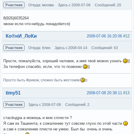
Участник
Откуда: москва
Здесь с 2008-07-06
Сообщений: 20
8(926)6035264
звони если что-нибудь понадобится)
Вне форума
Ко®нИ_ЛоКи
2008-07-06 16:20:06
#12
Участник
Откуда: Клин
Здесь с 2008-04-14
Сообщений: 43
Прости, пожалуйста, хороший человек, а имя твоё можно узнать
))
За телефон спасибо, если, что то позвоню
))
Просто быть Фриком, сложно быть жестоким
))
Вне форума
timy51
2008-07-08 20:38:11
#13
Участник
Здесь с 2008-07-08
Сообщений: 2
стасёндра а можешь и мне сплести ?
Я сам из Ташкента, к сожалению тут совсем глухо по этой части
а сам к сожалению плести не умею. Был бы очень и очень