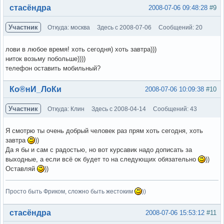
Вне форума
стасёндра
2008-07-06 09:48:28
#9
Участник
Откуда: москва
Здесь с 2008-07-06
Сообщений: 20
лови в любое время! хоть сегодня) хоть завтра)))
ниток возьму побольше))))
телефон оставить мобильный?
Вне форума
Ко®нИ_ЛоКи
2008-07-06 10:09:38
#10
Участник
Откуда: Клин
Здесь с 2008-04-14
Сообщений: 43
Я смотрю ты очень добрый человек раз прям хоть сегодня, хоть
завтра
))
Да я бы и сам с радостью, но вот курсавик надо дописать за
выходные, а если всё ок будет то на следующих обязательно
))
Оставляй
))
Просто быть Фриком, сложно быть жестоким
))
Вне форума
стасёндра
2008-07-06 15:53:12
#11