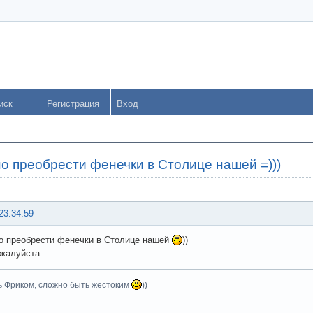
иск
Регистрация
Вход
но преобрести фенечки в Столице нашей =)))
23:34:59
о преобрести фенечки в Столице нашей
))
жалуйста .
ь Фриком, сложно быть жестоким
))