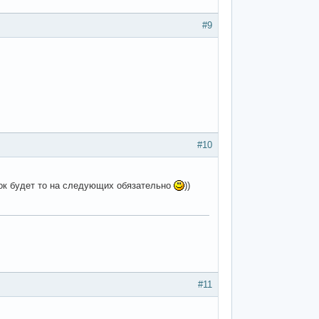
#9
#10
ё ок будет то на следующих обязательно
))
#11