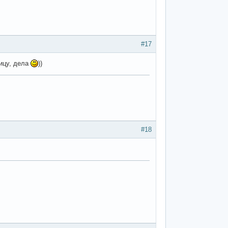
#17
лицу, дела
))
#18