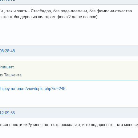
 , так и звать - Стасёндра, без рода-племени, без фамилии-отчества
 ташкент бандеролью килограм фенек? да не вопрос)
08:28:48
 пишет:
из Ташкента
.hippy.ru/forum/viewtopic.php?id=248
12:09:55
ться плести их?у меня вот есть несколько, и то подаренные...кто меня с