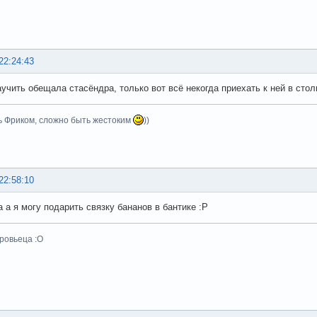
22:24:43
аучить обещала стасёндра, только вот всё некогда приехать к ней в сто
ь Фриком, сложно быть жестоким
))
22:58:10
а а я могу подарить связку бананов в бантике :Р
ровьеца :О