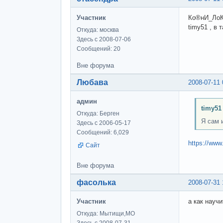
Участник
Ко®нИ_ЛоКи
timy51 , в
Откуда: москва
Здесь с 2008-07-06
Сообщений: 20
Вне форума
Любава
2008-07-11 
админ
timy51
Откуда: Берген
Я сам 
Здесь с 2006-05-17
Сообщений: 6,029
https://www
Сайт
Вне форума
фасолька
2008-07-31 
Участник
а как научи
Откуда: Мытищи,МО