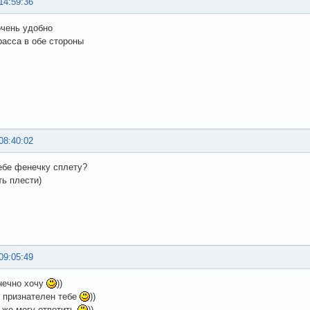
14:59:36
очень удобно
расса в обе стороны
08:40:02
ебе фенечку сплету?
ть плести)
09:05:49
нечно хочу
))
 признателен тебе
))
 же могу ответить
))