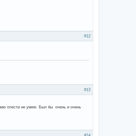
#12
#13
нию плести не умею. Был бы очень и очень
#14