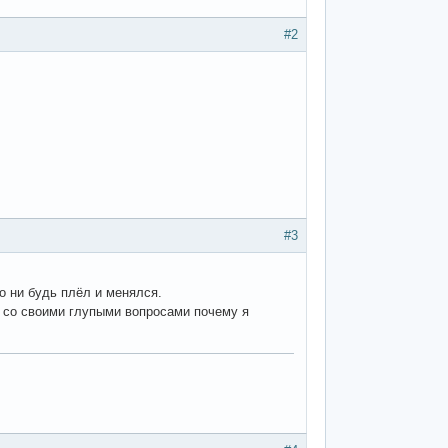
#2
#3
то ни будь плёл и менялся.
т со своими глупыми вопросами почему я