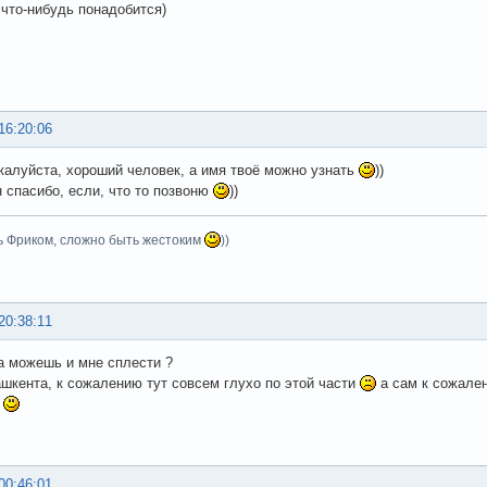
 что-нибудь понадобится)
16:20:06
жалуйста, хороший человек, а имя твоё можно узнать
))
 спасибо, если, что то позвоню
))
ь Фриком, сложно быть жестоким
))
20:38:11
а можешь и мне сплести ?
ашкента, к сожалению тут совсем глухо по этой части
а сам к сожале
н
00:46:01