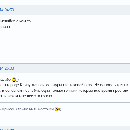
14:04:50
оменяйся с кем то
упаеца
14:26:03
пасибо
))
ас в городе Клину данной культуры как таковой нету. Не слыхал чтобы к
с в основном не любят, одни только гопники которые всё время престаю
ец и зачем мне всё это нужно
ь Фриком, сложно быть жестоким
))