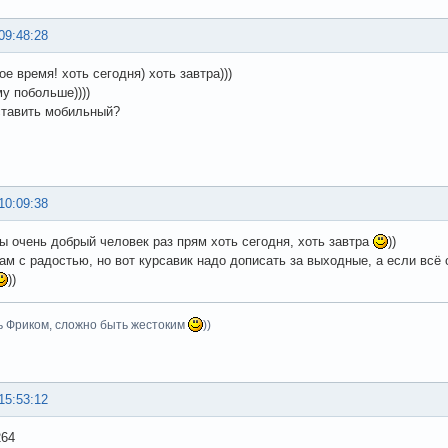
09:48:28
е время! хоть сегодня) хоть завтра)))
му побольше))))
ставить мобильный?
10:09:38
ы очень добрый человек раз прям хоть сегодня, хоть завтра
))
сам с радостью, но вот курсавик надо дописать за выходные, а если вс
))
ь Фриком, сложно быть жестоким
))
15:53:12
264