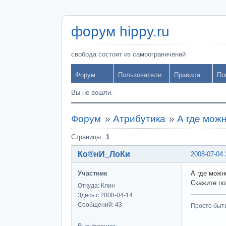
форум hippy.ru
свобода состоит из самоограничений
Форум
Пользователи
Правила
По
Вы не вошли.
Форум
»
Атрибутика
»
А где мож
Страницы
1
Ко®нИ_ЛоКи
2008-07-04 
Участник
А где можн
Скажите по
Откуда: Клин
Здесь с 2008-04-14
Сообщений: 43
Просто быт