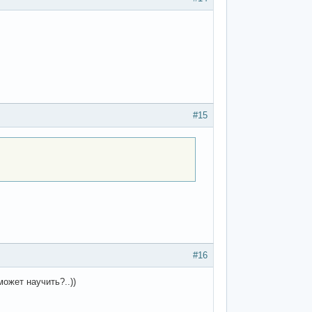
#15
#16
может научить?..))