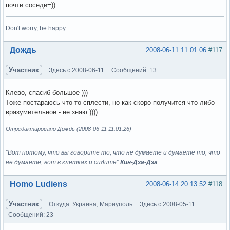
почти соседи=))
Don't worry, be happy
Вне форума
Дождь
2008-06-11 11:01:06
#117
Участник
Здесь с 2008-06-11
Сообщений: 13
Клево, спасиб большое )))
Тоже постараюсь что-то сплести, но как скоро получится что либо
вразумительное - не знаю ))))
Отредактировано Дождь (2008-06-11 11:01:26)
"Вот потому, что вы говорите то, что не думаете и думаете то, что
не думаете, вот в клетках и сидите"
Кин-Дза-Дза
Вне форума
Homo Ludiens
2008-06-14 20:13:52
#118
Участник
Откуда: Украина, Мариуполь
Здесь с 2008-05-11
Сообщений: 23