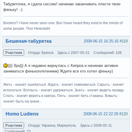
Табуреточка, я сдала сессию! начинаю заканчивать плести твою
феньку! :-)
Borders? I have never seen one. But I have heard they exist in the minds of
some people. Thor Heierdahl
Вне форума
Бешеная-табуретка
2008-06-15 16:25:16
#119
Участник
Откуда: Брянск
Здесь с 2007-05-31
Сообщений: 108
)))) Ура))) А я недавно вернулась с Кипроа и начинаю активно
заниматься фенькоплетением) Ждите все кто хотел феньку)
Жить - значит ошибаться. Ждать - значит сомневаться. Скрыть - значит
испугаться. Всплыть - значит удержаться. Знать - значит видеть правду.
Спать - значит верить в завтра. Пить - значит бить стаканы. Взвыть -
значит быть на грани...
Вне форума
Homo Ludiens
2008-06-15 22:22:29
#120
Участник
Откуда: Украина, Мариуполь
Здесь с 2008-05-11
Сообщений: 23