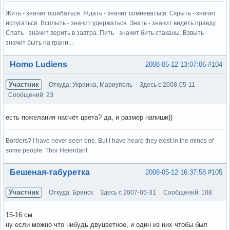
Жить - значит ошибаться. Ждать - значит сомневаться. Скрыть - значит
испугаться. Всплыть - значит удержаться. Знать - значит видеть правду.
Спать - значит верить в завтра. Пить - значит бить стаканы. Взвыть -
значит быть на грани...
Вне форума
Homo Ludiens
2008-05-12 13:07:06
#104
Участник
Откуда: Украина, Мариуполь
Здесь с 2008-05-11
Сообщений: 23
есть пожелания насчёт цвета? да, и размер напиши))
Borders? I have never seen one. But I have heard they exist in the minds of
some people. Thor Heierdahl
Вне форума
Бешеная-табуретка
2008-05-12 16:37:58
#105
Участник
Откуда: Брянск
Здесь с 2007-05-31
Сообщений: 108
15-16 см
ну если можно что нибудь двуцветное, и один из них чтобы был