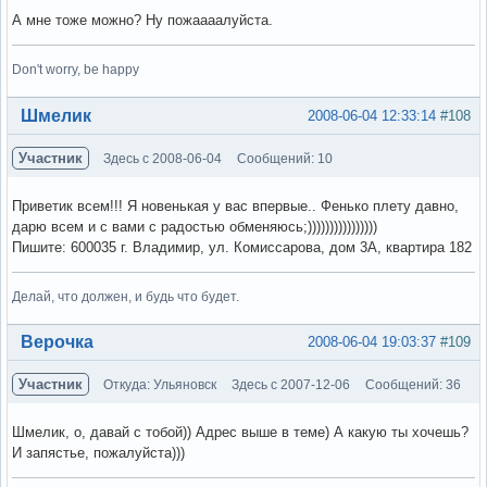
А мне тоже можно? Ну пожаааалуйста.
Don't worry, be happy
Вне форума
Шмелик
2008-06-04 12:33:14
#108
Участник
Здесь с 2008-06-04
Сообщений: 10
Приветик всем!!! Я новенькая у вас впервые.. Фенько плету давно,
дарю всем и с вами с радостью обменяюсь;))))))))))))))))
Пишите: 600035 г. Владимир, ул. Комиссарова, дом 3А, квартира 182
Делай, что должен, и будь что будет.
Вне форума
Верочка
2008-06-04 19:03:37
#109
Участник
Откуда: Ульяновск
Здесь с 2007-12-06
Сообщений: 36
Шмелик, о, давай с тобой)) Адрес выше в теме) А какую ты хочешь?
И запястье, пожалуйста)))