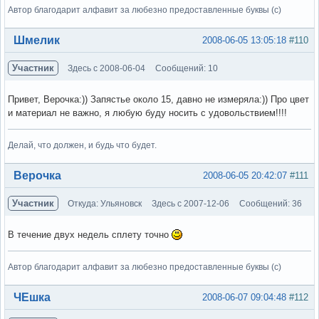
Автор благодарит алфавит за любезно предоставленные буквы (с)
Вне форума
Шмелик
2008-06-05 13:05:18
#110
Участник
Здесь с 2008-06-04
Сообщений: 10
Привет, Верочка:)) Запястье около 15, давно не измеряла:)) Про цвет
и материал не важно, я любую буду носить с удовольствием!!!!
Делай, что должен, и будь что будет.
Вне форума
Верочка
2008-06-05 20:42:07
#111
Участник
Откуда: Ульяновск
Здесь с 2007-12-06
Сообщений: 36
В течение двух недель сплету точно
Автор благодарит алфавит за любезно предоставленные буквы (с)
Вне форума
ЧЕшка
2008-06-07 09:04:48
#112