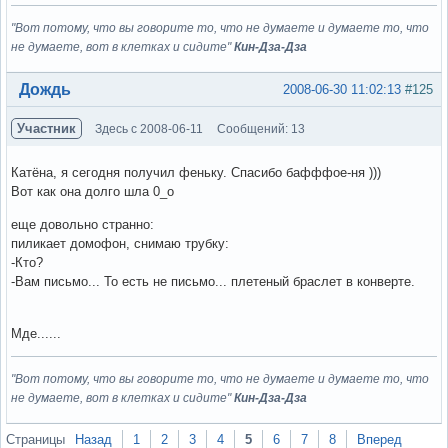
"Вот потому, что вы говорите то, что не думаете и думаете то, что
не думаете, вот в клетках и сидите"
Кин-Дза-Дза
Вне форума
Дождь
2008-06-30 11:02:13
#125
Участник
Здесь с 2008-06-11
Сообщений: 13
Катёна, я сегодня получил феньку. Спасибо бафффое-ня )))
Вот как она долго шла 0_о
еще довольно странно:
пиликает домофон, снимаю трубку:
-Кто?
-Вам письмо... То есть не письмо... плетеный браслет в конверте.
Мде......
"Вот потому, что вы говорите то, что не думаете и думаете то, что
не думаете, вот в клетках и сидите"
Кин-Дза-Дза
Вне форума
Страницы
Назад
1
2
3
4
5
6
7
8
Вперед