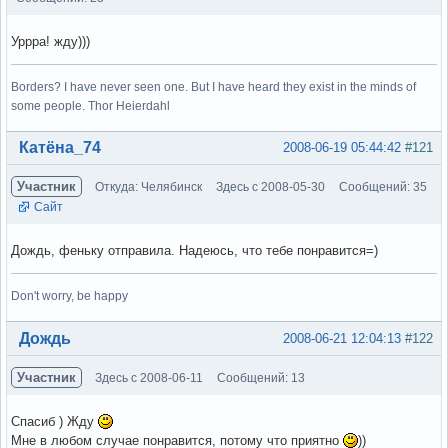
Уррра! жду)))
Borders? I have never seen one. But I have heard they exist in the minds of
some people. Thor Heierdahl
Вне форума
Катёна_74
2008-06-19 05:44:42
#121
Участник
Откуда: Челябинск
Здесь с 2008-05-30
Сообщений: 35
Сайт
Дождь, феньку отправила. Надеюсь, что тебе понравится=)
Don't worry, be happy
Вне форума
Дождь
2008-06-21 12:04:13
#122
Участник
Здесь с 2008-06-11
Сообщений: 13
Спасиб ) Жду
Мне в любом случае понравится, потому что приятно
))