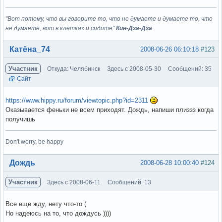
"Вот потому, что вы говорите то, что не думаете и думаете то, что
не думаете, вот в клетках и сидите"
Кин-Дза-Дза
Вне форума
Катёна_74
2008-06-26 06:10:18
#123
Участник
Откуда: Челябинск
Здесь с 2008-05-30
Сообщений: 35
Сайт
https://www.hippy.ru/forum/viewtopic.php?id=2311
Оказывается феньки не всем приходят. Дождь, напиши плиззз когда
получишь
Don't worry, be happy
Вне форума
Дождь
2008-06-28 10:00:40
#124
Участник
Здесь с 2008-06-11
Сообщений: 13
Все еще жду, нету что-то (
Но надеюсь на то, что дождусь ))))