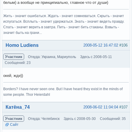
белым) а вообще не принципиально, главное что от души)
Жить - значит ошибаться. Ждать - значит сомневаться. Скрыть - значит
испугаться. Всплыть - значит удержаться. Знать - значит видеть правду.
Спать - значит верить в завтра. Пить - значит бить стаканы. Взвыть -
значит быть на грани...
Вне форума
Homo Ludiens
2008-05-12 16:47:02
#106
Участник
Откуда: Украина, Мариуполь
Здесь с 2008-05-11
Сообщений: 23
окей, жди))
Borders? I have never seen one. But I have heard they exist in the minds of
some people. Thor Heierdahl
Вне форума
Катёна_74
2008-06-02 11:04:04
#107
Участник
Откуда: Челябинск
Здесь с 2008-05-30
Сообщений: 35
Сайт