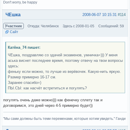
Don't worry, be happy
Вне форума
ЧЕшка
2008-06-07 10:15:31
#114
Участник
Откуда: Челябинск
Здесь с 2008-01-05
Сообщений: 59
Сайт
Катёна_74 пишет:
ЧЕшка, поздравляю со здачей экзаменов, умничка=))) У меня
аська виснет последнее время, поэтому отвечу на твои вопросы
здесь:
феньку если можно, то лучше из верёвочек. Какую-нить яркую.
Размер примерно 16-17 см.
Заранее спасибо=)
ПЫ.СЫ: как насчёт встретиться и погулять?
погулять очень даже можно))) как фенечку сплету так и
договоримся, это дней через 4-5 примерно будет))
"Мы сами должны быть теми переменами, которые хотим увидеть." Ганди