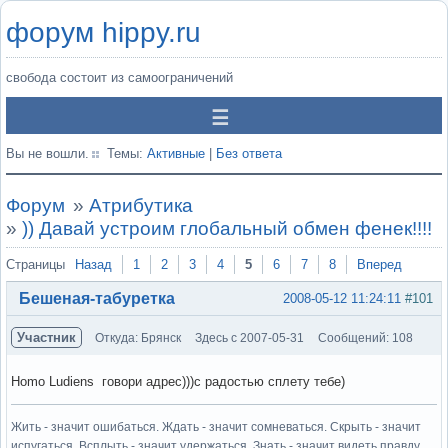
форум hippy.ru
свобода состоит из самоограничений
Вы не вошли.
Темы:
Активные
|
Без ответа
Форум
»
Атрибутика
»
)) Давай устроим глобальный обмен фенек!!!!
Страницы
Назад
1
2
3
4
5
6
7
8
Вперед
Бешеная-табуретка
2008-05-12 11:24:11
#101
Участник
Откуда: Брянск
Здесь с 2007-05-31
Сообщений: 108
Homo Ludiens говори адрес)))с радостью сплету тебе)
Жить - значит ошибаться. Ждать - значит сомневаться. Скрыть - значит
испугаться. Всплыть - значит удержаться. Знать - значит видеть правду.