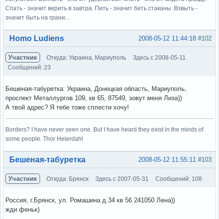
Спать - значит верить в завтра. Пить - значит бить стаканы. Взвыть -
значит быть на грани...
Вне форума
Homo Ludiens
2008-05-12 11:44:18
#102
Участник
Откуда: Украина, Мариуполь
Здесь с 2008-05-11
Сообщений: 23
Бешеная-табуретка: Украина, Донецкая область, Мариуполь,
проспект Металлургов 109, кв 65, 87549, зовут меня Лиза))
А твой адрес? Я тебе тоже сплести хочу!
Borders? I have never seen one. But I have heard they exist in the minds of
some people. Thor Heierdahl
Вне форума
Бешеная-табуретка
2008-05-12 11:55:11
#103
Участник
Откуда: Брянск
Здесь с 2007-05-31
Сообщений: 108
Россия, г.Брянск, ул. Ромашина д.34 кв 56 241050 Лена))
жди феньк)