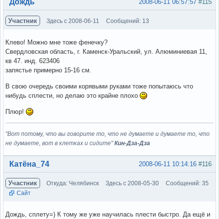
Вне форума
Дождь
2008-06-11 06:57:57
#115
Участник
Здесь с 2008-06-11
Сообщений: 13
Клево! Можно мне тоже фенечку?
Свердловская область, г. Каменск-Уральский, ул. Алюминиевая 11,
кв 47. инд. 623406
запястье примерно 15-16 см.
В свою очередь своими корявыми руками тоже попытаюсь что
нибудь сплести, но делаю это крайне плохо
Плюр!
"Вот потому, что вы говорите то, что не думаете и думаете то, что
не думаете, вот в клетках и сидите"
Кин-Дза-Дза
Вне форума
Катёна_74
2008-06-11 10:14:16
#116
Участник
Откуда: Челябинск
Здесь с 2008-05-30
Сообщений: 35
Сайт
Дождь, сплету=) К тому же уже научилась плести быстро. Да ещё и