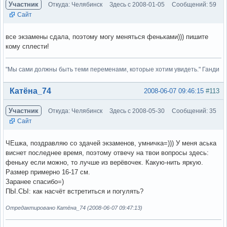
Участник
Откуда: Челябинск
Здесь с 2008-01-05
Сообщений: 59
Сайт
все экзамены сдала, поэтому могу меняться феньками))) пишите
кому сплести!
"Мы сами должны быть теми переменами, которые хотим увидеть." Ганди
Вне форума
Катёна_74
2008-06-07 09:46:15
#113
Участник
Откуда: Челябинск
Здесь с 2008-05-30
Сообщений: 35
Сайт
ЧЕшка, поздравляю со здачей экзаменов, умничка=))) У меня аська
виснет последнее время, поэтому отвечу на твои вопросы здесь:
феньку если можно, то лучше из верёвочек. Какую-нить яркую.
Размер примерно 16-17 см.
Заранее спасибо=)
ПЫ.СЫ: как насчёт встретиться и погулять?
Отредактировано Катёна_74 (2008-06-07 09:47:13)