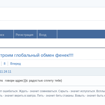
иск
Регистрация
Вход
строим глобальный обмен фенек!!!!
8
Вперед
11:24:11
ns говори адрес)))с радостью сплету тебе)
ит ошибаться. Ждать - значит сомневаться. Скрыть - значит испугаться. Всплыт
ь - значит верить в завтра. Пить - значит бить стаканы. Взвыть - значит быть н