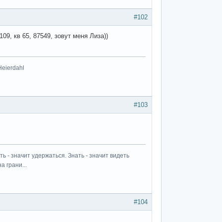
#102
9, кв 65, 87549, зовут меня Лиза))
Heierdahl
#103
ь - значит удержаться. Знать - значит видеть
а грани...
#104