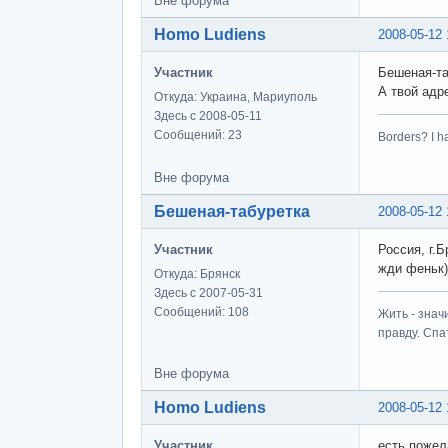
Вне форума
Homo Ludiens
2008-05-12 
Участник
Бешеная-та
А твой адр
Откуда: Украина, Мариуполь
Здесь с 2008-05-11
Сообщений: 23
Borders? I h
Вне форума
Бешеная-табуретка
2008-05-12 
Участник
Россия, г.Б
жди феньк)
Откуда: Брянск
Здесь с 2007-05-31
Сообщений: 108
Жить - знач
правду. Спат
Вне форума
Homo Ludiens
2008-05-12 
Участник
есть пожел