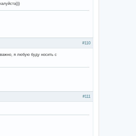
жалуйста)))
#110
е важно, я любую буду носить с
#111