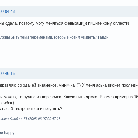
09:04:48
ны сдала, поэтому могу меняться феньками))) пишите кому сплести!
лжны быть теми переменами, которые хотим увидеть." Ганди
09:46:15
дравляю со здачей экзаменов, умничка=))) У меня аська виснет последн
и можно, то лучше из верёвочек. Какую-нить яркую. Размер примерно 16
асибо=)
 насчёт встретиться и погулять?
ано Катёна_74 (2008-06-07 09:47:13)
 be happy