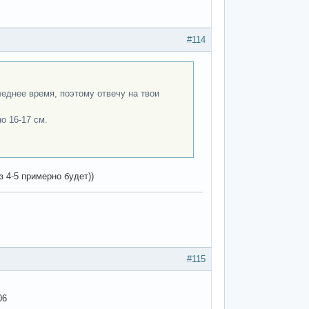
#114
леднее время, поэтому отвечу на твои
о 16-17 см.
з 4-5 примерно будет))
#115
06