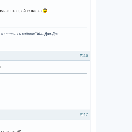
делаю это крайне плохо
 в клетках и сидите"
Кин-Дза-Дза
#116
)
#117
не знаю ))))