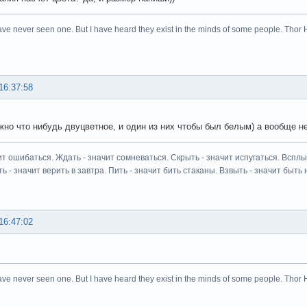
ave never seen one. But I have heard they exist in the minds of some people. Thor 
16:37:58
жно что нибудь двуцветное, и один из них чтобы был белым) а вообще не
ит ошибаться. Ждать - значит сомневаться. Скрыть - значит испугаться. Всплыт
ь - значит верить в завтра. Пить - значит бить стаканы. Взвыть - значит быть н
16:47:02
ave never seen one. But I have heard they exist in the minds of some people. Thor 