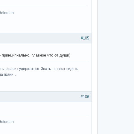
Heierdahl
#105
 принципиально, главное что от души)
ь - значит удержаться. Знать - значит видеть
а грани...
#106
Heierdahl