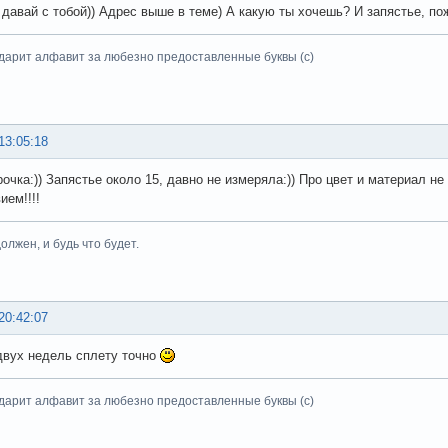
 давай с тобой)) Адрес выше в теме) А какую ты хочешь? И запястье, по
дарит алфавит за любезно предоставленные буквы (с)
13:05:18
рочка:)) Запястье около 15, давно не измеряла:)) Про цвет и материал н
ием!!!!
олжен, и будь что будет.
20:42:07
двух недель сплету точно
дарит алфавит за любезно предоставленные буквы (с)