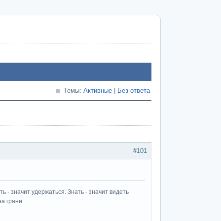
Темы:
Активные
|
Без ответа
#101
ь - значит удержаться. Знать - значит видеть
а грани...