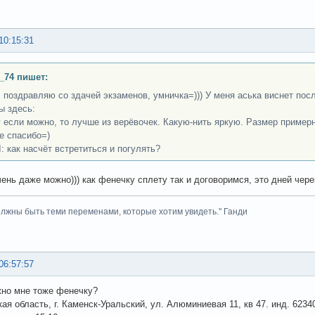
10:15:31
_74 пишет:
 поздравляю со здачей экзаменов, умничка=))) У меня аська виснет пос
ы здесь:
 если можно, то лучше из верёвочек. Какую-нить яркую. Размер примерн
е спасибо=)
 как насчёт встретиться и погулять?
чень даже можно))) как фенечку сплету так и договоримся, это дней чере
лжны быть теми переменами, которые хотим увидеть." Ганди
06:57:57
но мне тоже фенечку?
ая область, г. Каменск-Уральский, ул. Алюминиевая 11, кв 47. инд. 6234