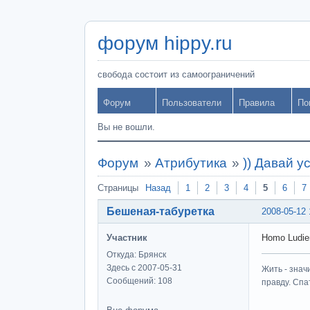
форум hippy.ru
свобода состоит из самоограничений
Форум
Пользователи
Правила
По
Вы не вошли.
Форум
»
Атрибутика
»
)) Давай у
Страницы
Назад
1
2
3
4
5
6
7
Бешеная-табуретка
2008-05-12 
Участник
Homo Ludie
Откуда: Брянск
Здесь с 2007-05-31
Жить - знач
Сообщений: 108
правду. Спат