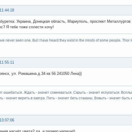
11:44:18
буретка: Украина, Донецкая область, Мариуполь, проспект Металлургов 10
ес? Я тебе тоже сплести хочу!
ave never seen one. But I have heard they exist in the minds of some people. Thor 
11:55:11
рянск, ул. Ромашина д.34 кв 56 241050 Лена))
ит ошибаться. Ждать - значит сомневаться. Скрыть - значит испугаться. Всплыт
ь - значит верить в завтра. Пить - значит бить стаканы. Взвыть - значит быть н
13:07:06
ания насчёт цвета? да, и размер напиши))