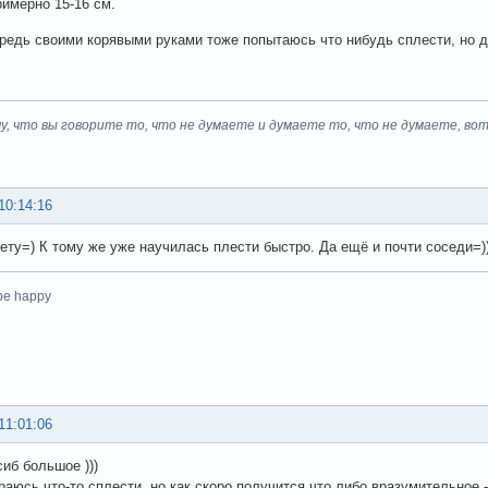
римерно 15-16 см.
редь своими корявыми руками тоже попытаюсь что нибудь сплести, но 
у, что вы говорите то, что не думаете и думаете то, что не думаете, вот
10:14:16
ету=) К тому же уже научилась плести быстро. Да ещё и почти соседи=)
 be happy
11:01:06
сиб большое )))
аюсь что-то сплести, но как скоро получится что либо вразумительное - 