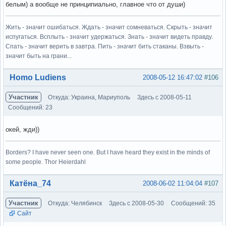
белым) а вообще не принципиально, главное что от души)
Жить - значит ошибаться. Ждать - значит сомневаться. Скрыть - значит
испугаться. Всплыть - значит удержаться. Знать - значит видеть правду.
Спать - значит верить в завтра. Пить - значит бить стаканы. Взвыть -
значит быть на грани...
Вне форума
Homo Ludiens
2008-05-12 16:47:02
#106
Участник
Откуда: Украина, Мариуполь
Здесь с 2008-05-11
Сообщений: 23
окей, жди))
Borders? I have never seen one. But I have heard they exist in the minds of
some people. Thor Heierdahl
Вне форума
Катёна_74
2008-06-02 11:04:04
#107
Участник
Откуда: Челябинск
Здесь с 2008-05-30
Сообщений: 35
Сайт