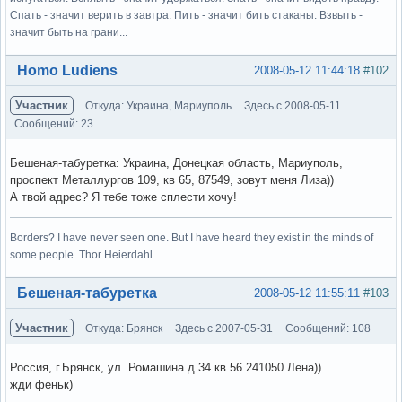
Спать - значит верить в завтра. Пить - значит бить стаканы. Взвыть -
значит быть на грани...
Вне форума
Homo Ludiens
2008-05-12 11:44:18
#102
Участник
Откуда: Украина, Мариуполь
Здесь с 2008-05-11
Сообщений: 23
Бешеная-табуретка: Украина, Донецкая область, Мариуполь,
проспект Металлургов 109, кв 65, 87549, зовут меня Лиза))
А твой адрес? Я тебе тоже сплести хочу!
Borders? I have never seen one. But I have heard they exist in the minds of
some people. Thor Heierdahl
Вне форума
Бешеная-табуретка
2008-05-12 11:55:11
#103
Участник
Откуда: Брянск
Здесь с 2007-05-31
Сообщений: 108
Россия, г.Брянск, ул. Ромашина д.34 кв 56 241050 Лена))
жди феньк)