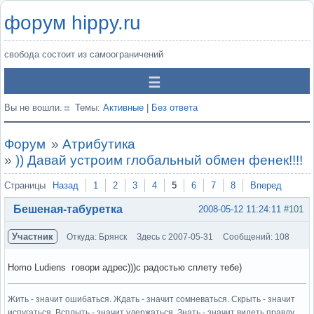
форум hippy.ru
свобода состоит из самоограничений
Вы не вошли.
Темы:
Активные
|
Без ответа
Форум
»
Атрибутика
»
)) Давай устроим глобальный обмен фенек!!!!
Страницы
Назад
1
2
3
4
5
6
7
8
Вперед
Бешеная-табуретка
2008-05-12 11:24:11
#101
Участник
Откуда: Брянск
Здесь с 2007-05-31
Сообщений: 108
Homo Ludiens говори адрес)))с радостью сплету тебе)
Жить - значит ошибаться. Ждать - значит сомневаться. Скрыть - значит
испугаться. Всплыть - значит удержаться. Знать - значит видеть правду.