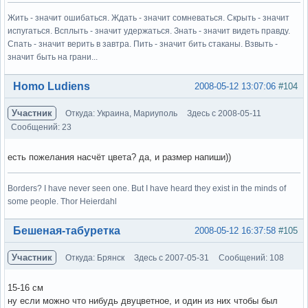
Жить - значит ошибаться. Ждать - значит сомневаться. Скрыть - значит
испугаться. Всплыть - значит удержаться. Знать - значит видеть правду.
Спать - значит верить в завтра. Пить - значит бить стаканы. Взвыть -
значит быть на грани...
Вне форума
Homo Ludiens
2008-05-12 13:07:06
#104
Участник
Откуда: Украина, Мариуполь
Здесь с 2008-05-11
Сообщений: 23
есть пожелания насчёт цвета? да, и размер напиши))
Borders? I have never seen one. But I have heard they exist in the minds of
some people. Thor Heierdahl
Вне форума
Бешеная-табуретка
2008-05-12 16:37:58
#105
Участник
Откуда: Брянск
Здесь с 2007-05-31
Сообщений: 108
15-16 см
ну если можно что нибудь двуцветное, и один из них чтобы был