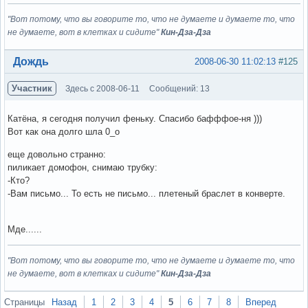
"Вот потому, что вы говорите то, что не думаете и думаете то, что
не думаете, вот в клетках и сидите"
Кин-Дза-Дза
Вне форума
Дождь
2008-06-30 11:02:13
#125
Участник
Здесь с 2008-06-11
Сообщений: 13
Катёна, я сегодня получил феньку. Спасибо бафффое-ня )))
Вот как она долго шла 0_о
еще довольно странно:
пиликает домофон, снимаю трубку:
-Кто?
-Вам письмо... То есть не письмо... плетеный браслет в конверте.
Мде......
"Вот потому, что вы говорите то, что не думаете и думаете то, что
не думаете, вот в клетках и сидите"
Кин-Дза-Дза
Вне форума
Страницы
Назад
1
2
3
4
5
6
7
8
Вперед