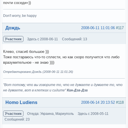
почти соседи=))
Don't worry, be happy
Вне форума
Дождь
2008-06-11 11:01:06
#117
Участник
Здесь с 2008-06-11
Сообщений: 13
Клево, спасиб большое )))
Тоже постараюсь что-то сплести, но как скоро получится что либо
вразумительное - не знаю ))))
Отредактировано Дождь (2008-06-11 11:01:26)
"Вот потому, что вы говорите то, что не думаете и думаете то, что
не думаете, вот в клетках и сидите"
Кин-Дза-Дза
Вне форума
Homo Ludiens
2008-06-14 20:13:52
#118
Участник
Откуда: Украина, Мариуполь
Здесь с 2008-05-11
Сообщений: 23