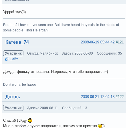
Уррра! жду)))
Borders? I have never seen one. But I have heard they exist in the minds of
some people. Thor Heierdahl
Вне форума
Катёна_74
2008-06-19 05:44:42
#121
Участник
Откуда: Челябинск
Здесь с 2008-05-30
Сообщений: 35
Сайт
Дождь, феньку отправила. Надеюсь, что тебе понравится=)
Don't worry, be happy
Вне форума
Дождь
2008-06-21 12:04:13
#122
Участник
Здесь с 2008-06-11
Сообщений: 13
Спасиб ) Жду
Мне в любом случае понравится, потому что приятно
))