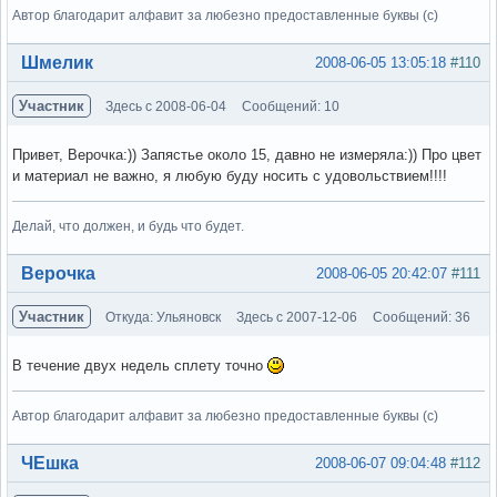
Автор благодарит алфавит за любезно предоставленные буквы (с)
Вне форума
Шмелик
2008-06-05 13:05:18
#110
Участник
Здесь с 2008-06-04
Сообщений: 10
Привет, Верочка:)) Запястье около 15, давно не измеряла:)) Про цвет
и материал не важно, я любую буду носить с удовольствием!!!!
Делай, что должен, и будь что будет.
Вне форума
Верочка
2008-06-05 20:42:07
#111
Участник
Откуда: Ульяновск
Здесь с 2007-12-06
Сообщений: 36
В течение двух недель сплету точно
Автор благодарит алфавит за любезно предоставленные буквы (с)
Вне форума
ЧЕшка
2008-06-07 09:04:48
#112