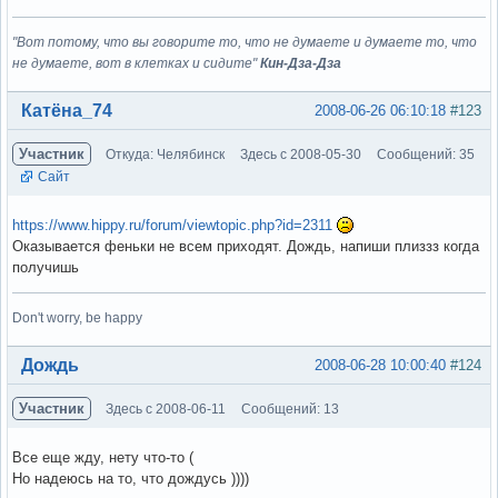
"Вот потому, что вы говорите то, что не думаете и думаете то, что
не думаете, вот в клетках и сидите"
Кин-Дза-Дза
Вне форума
Катёна_74
2008-06-26 06:10:18
#123
Участник
Откуда: Челябинск
Здесь с 2008-05-30
Сообщений: 35
Сайт
https://www.hippy.ru/forum/viewtopic.php?id=2311
Оказывается феньки не всем приходят. Дождь, напиши плиззз когда
получишь
Don't worry, be happy
Вне форума
Дождь
2008-06-28 10:00:40
#124
Участник
Здесь с 2008-06-11
Сообщений: 13
Все еще жду, нету что-то (
Но надеюсь на то, что дождусь ))))