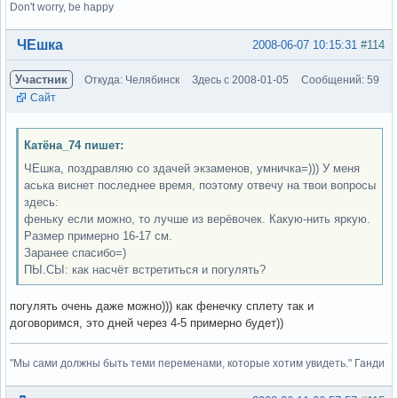
Don't worry, be happy
Вне форума
ЧЕшка
2008-06-07 10:15:31
#114
Участник
Откуда: Челябинск
Здесь с 2008-01-05
Сообщений: 59
Сайт
Катёна_74 пишет:
ЧЕшка, поздравляю со здачей экзаменов, умничка=))) У меня
аська виснет последнее время, поэтому отвечу на твои вопросы
здесь:
феньку если можно, то лучше из верёвочек. Какую-нить яркую.
Размер примерно 16-17 см.
Заранее спасибо=)
ПЫ.СЫ: как насчёт встретиться и погулять?
погулять очень даже можно))) как фенечку сплету так и
договоримся, это дней через 4-5 примерно будет))
"Мы сами должны быть теми переменами, которые хотим увидеть." Ганди