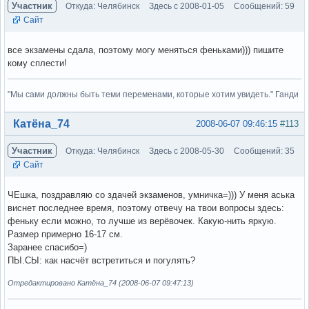
Участник
Откуда: Челябинск
Здесь с 2008-01-05
Сообщений: 59
Сайт
все экзамены сдала, поэтому могу меняться феньками))) пишите
кому сплести!
"Мы сами должны быть теми переменами, которые хотим увидеть." Ганди
Вне форума
Катёна_74
2008-06-07 09:46:15
#113
Участник
Откуда: Челябинск
Здесь с 2008-05-30
Сообщений: 35
Сайт
ЧЕшка, поздравляю со здачей экзаменов, умничка=))) У меня аська
виснет последнее время, поэтому отвечу на твои вопросы здесь:
феньку если можно, то лучше из верёвочек. Какую-нить яркую.
Размер примерно 16-17 см.
Заранее спасибо=)
ПЫ.СЫ: как насчёт встретиться и погулять?
Отредактировано Катёна_74 (2008-06-07 09:47:13)