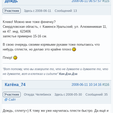
Вне форума
Дождь
2008-06-11 06:57:57
#115
Участник
Здесь с 2008-06-11
Сообщений: 13
Клево! Можно мне тоже фенечку?
Свердловская область, г. Каменск-Уральский, ул. Алюминиевая 11,
кв 47. инд. 623406
запястье примерно 15-16 см.
В свою очередь своими корявыми руками тоже попытаюсь что
нибудь сплести, но делаю это крайне плохо
Плюр!
"Вот потому, что вы говорите то, что не думаете и думаете то, что
не думаете, вот в клетках и сидите"
Кин-Дза-Дза
Вне форума
Катёна_74
2008-06-11 10:14:16
#116
Участник
Откуда: Челябинск
Здесь с 2008-05-30
Сообщений: 35
Сайт
Дождь, сплету=) К тому же уже научилась плести быстро. Да ещё и