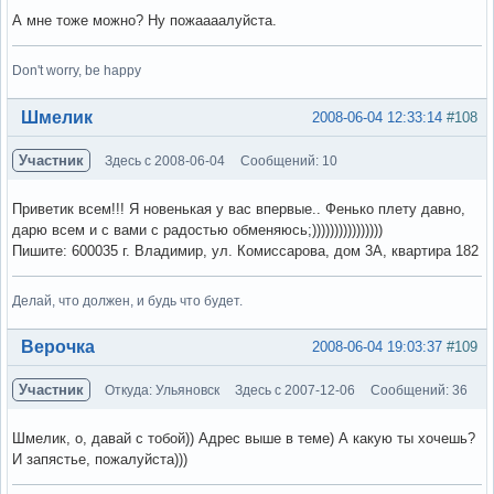
А мне тоже можно? Ну пожаааалуйста.
Don't worry, be happy
Вне форума
Шмелик
2008-06-04 12:33:14
#108
Участник
Здесь с 2008-06-04
Сообщений: 10
Приветик всем!!! Я новенькая у вас впервые.. Фенько плету давно,
дарю всем и с вами с радостью обменяюсь;))))))))))))))))
Пишите: 600035 г. Владимир, ул. Комиссарова, дом 3А, квартира 182
Делай, что должен, и будь что будет.
Вне форума
Верочка
2008-06-04 19:03:37
#109
Участник
Откуда: Ульяновск
Здесь с 2007-12-06
Сообщений: 36
Шмелик, о, давай с тобой)) Адрес выше в теме) А какую ты хочешь?
И запястье, пожалуйста)))