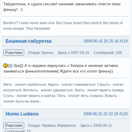
Табуреточка, я сдала сессию! начинаю заканчивать плести твою
феньку! :-)
Borders? I have never seen one. But I have heard they exist in the minds of
some people. Thor Heierdahl
Вне форума
Бешеная-табуретка
2008-06-15 16:25:16
#119
Участник
Откуда: Брянск
Здесь с 2007-05-31
Сообщений: 108
)))) Ура))) А я недавно вернулась с Кипроа и начинаю активно
заниматься фенькоплетением) Ждите все кто хотел феньку)
Жить - значит ошибаться. Ждать - значит сомневаться. Скрыть - значит
испугаться. Всплыть - значит удержаться. Знать - значит видеть правду.
Спать - значит верить в завтра. Пить - значит бить стаканы. Взвыть -
значит быть на грани...
Вне форума
Homo Ludiens
2008-06-15 22:22:29
#120
Участник
Откуда: Украина, Мариуполь
Здесь с 2008-05-11
Сообщений: 23