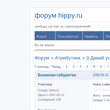
форум hippy.ru
свобода состоит из самоограничений
Форум
Пользователи
Правила
По
Вы не вошли.
Форум
»
Атрибутика
»
)) Давай у
Страницы
Назад
1
2
3
4
5
6
7
Бешеная-табуретка
2008-05-12 
Участник
Homo Ludie
Откуда: Брянск
Здесь с 2007-05-31
Жить - знач
Сообщений: 108
правду. Спат