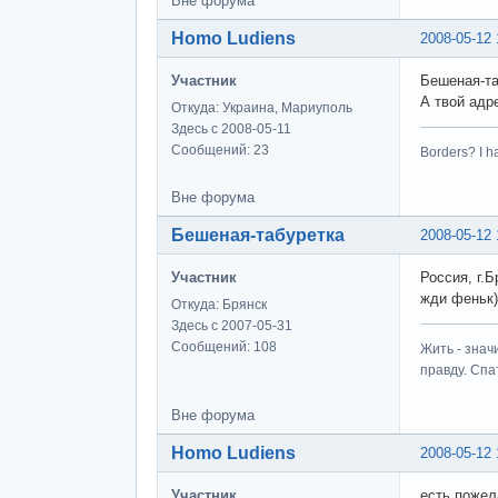
Вне форума
Homo Ludiens
2008-05-12 
Участник
Бешеная-та
А твой адр
Откуда: Украина, Мариуполь
Здесь с 2008-05-11
Сообщений: 23
Borders? I h
Вне форума
Бешеная-табуретка
2008-05-12 
Участник
Россия, г.Б
жди феньк)
Откуда: Брянск
Здесь с 2007-05-31
Сообщений: 108
Жить - знач
правду. Спат
Вне форума
Homo Ludiens
2008-05-12 
Участник
есть пожел