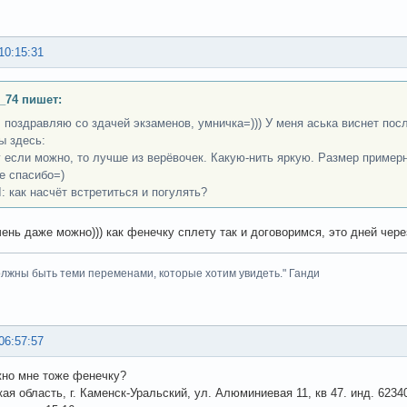
10:15:31
_74 пишет:
 поздравляю со здачей экзаменов, умничка=))) У меня аська виснет пос
ы здесь:
 если можно, то лучше из верёвочек. Какую-нить яркую. Размер примерн
е спасибо=)
 как насчёт встретиться и погулять?
чень даже можно))) как фенечку сплету так и договоримся, это дней чере
лжны быть теми переменами, которые хотим увидеть." Ганди
06:57:57
но мне тоже фенечку?
ая область, г. Каменск-Уральский, ул. Алюминиевая 11, кв 47. инд. 6234