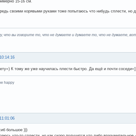
римерно 15-16 см.
редь своими корявыми руками тоже попытаюсь что нибудь сплести, но 
у, что вы говорите то, что не думаете и думаете то, что не думаете, вот
10:14:16
ету=) К тому же уже научилась плести быстро. Да ещё и почти соседи=)
 be happy
11:01:06
сиб большое )))
аюсь что-то сплести, но как скоро получится что либо вразумительное - 