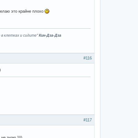
делаю это крайне плохо
 в клетках и сидите"
Кин-Дза-Дза
#116
)
#117
не знаю ))))