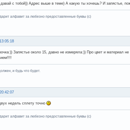
 давай с тобой)) Адрес выше в теме) А какую ты хочешь? И запястье, по
дарит алфавит за любезно предоставленные буквы (с)
13:05:18
рочка:)) Запястье около 15, давно не измеряла:)) Про цвет и материал н
ием!!!!
олжен, и будь что будет.
20:42:07
двух недель сплету точно
дарит алфавит за любезно предоставленные буквы (с)