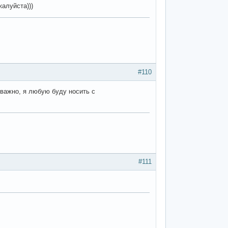
жалуйста)))
#110
е важно, я любую буду носить с
#111