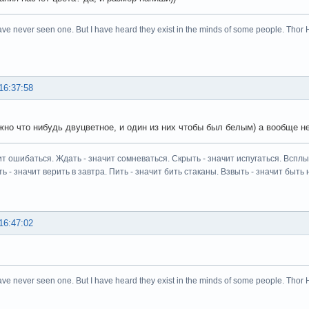
ave never seen one. But I have heard they exist in the minds of some people. Thor 
16:37:58
жно что нибудь двуцветное, и один из них чтобы был белым) а вообще не
ит ошибаться. Ждать - значит сомневаться. Скрыть - значит испугаться. Всплыт
ь - значит верить в завтра. Пить - значит бить стаканы. Взвыть - значит быть н
16:47:02
ave never seen one. But I have heard they exist in the minds of some people. Thor 