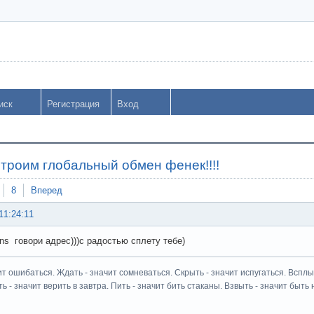
иск
Регистрация
Вход
строим глобальный обмен фенек!!!!
8
Вперед
11:24:11
ns говори адрес)))с радостью сплету тебе)
ит ошибаться. Ждать - значит сомневаться. Скрыть - значит испугаться. Всплыт
ь - значит верить в завтра. Пить - значит бить стаканы. Взвыть - значит быть н