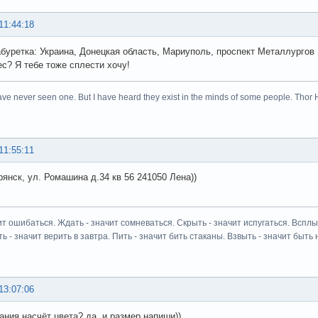
11:44:18
буретка: Украина, Донецкая область, Мариуполь, проспект Металлургов 10
ес? Я тебе тоже сплести хочу!
ave never seen one. But I have heard they exist in the minds of some people. Thor 
11:55:11
рянск, ул. Ромашина д.34 кв 56 241050 Лена))
ит ошибаться. Ждать - значит сомневаться. Скрыть - значит испугаться. Всплыт
ь - значит верить в завтра. Пить - значит бить стаканы. Взвыть - значит быть н
13:07:06
ания насчёт цвета? да, и размер напиши))