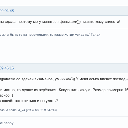
09:04:48
ны сдала, поэтому могу меняться феньками))) пишите кому сплести!
лжны быть теми переменами, которые хотим увидеть." Ганди
09:46:15
дравляю со здачей экзаменов, умничка=))) У меня аська виснет последн
и можно, то лучше из верёвочек. Какую-нить яркую. Размер примерно 16
асибо=)
 насчёт встретиться и погулять?
ано Катёна_74 (2008-06-07 09:47:13)
 be happy