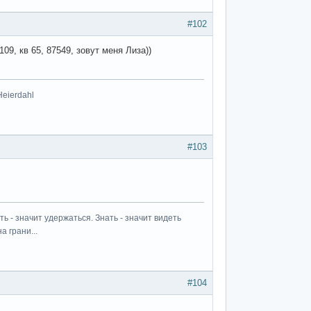
#102
9, кв 65, 87549, зовут меня Лиза))
Heierdahl
#103
ь - значит удержаться. Знать - значит видеть
а грани...
#104