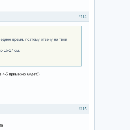
#114
леднее время, поэтому отвечу на твои
о 16-17 см.
з 4-5 примерно будет))
#115
06