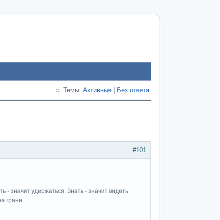
Темы:
Активные
|
Без ответа
#101
ь - значит удержаться. Знать - значит видеть
а грани...