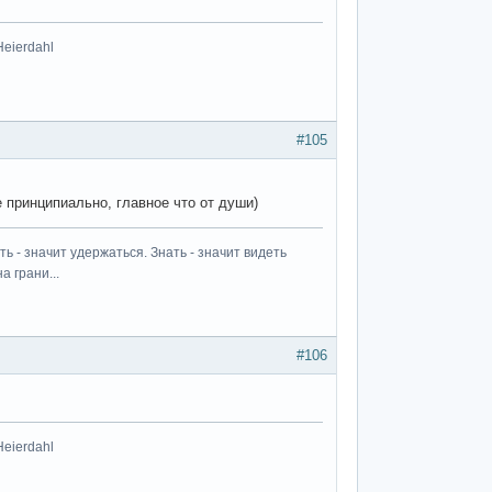
Heierdahl
#105
 принципиально, главное что от души)
ь - значит удержаться. Знать - значит видеть
а грани...
#106
Heierdahl