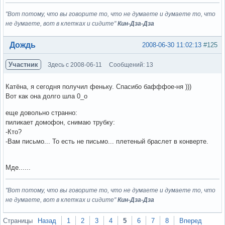
"Вот потому, что вы говорите то, что не думаете и думаете то, что
не думаете, вот в клетках и сидите"
Кин-Дза-Дза
Вне форума
Дождь
2008-06-30 11:02:13
#125
Участник
Здесь с 2008-06-11
Сообщений: 13
Катёна, я сегодня получил феньку. Спасибо бафффое-ня )))
Вот как она долго шла 0_о
еще довольно странно:
пиликает домофон, снимаю трубку:
-Кто?
-Вам письмо... То есть не письмо... плетеный браслет в конверте.
Мде......
"Вот потому, что вы говорите то, что не думаете и думаете то, что
не думаете, вот в клетках и сидите"
Кин-Дза-Дза
Вне форума
Страницы
Назад
1
2
3
4
5
6
7
8
Вперед