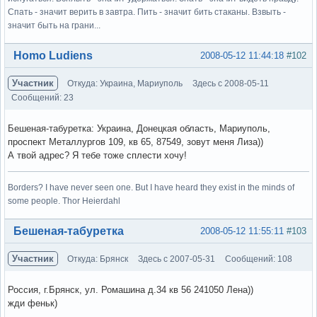
Спать - значит верить в завтра. Пить - значит бить стаканы. Взвыть -
значит быть на грани...
Вне форума
Homo Ludiens
2008-05-12 11:44:18
#102
Участник
Откуда: Украина, Мариуполь
Здесь с 2008-05-11
Сообщений: 23
Бешеная-табуретка: Украина, Донецкая область, Мариуполь,
проспект Металлургов 109, кв 65, 87549, зовут меня Лиза))
А твой адрес? Я тебе тоже сплести хочу!
Borders? I have never seen one. But I have heard they exist in the minds of
some people. Thor Heierdahl
Вне форума
Бешеная-табуретка
2008-05-12 11:55:11
#103
Участник
Откуда: Брянск
Здесь с 2007-05-31
Сообщений: 108
Россия, г.Брянск, ул. Ромашина д.34 кв 56 241050 Лена))
жди феньк)