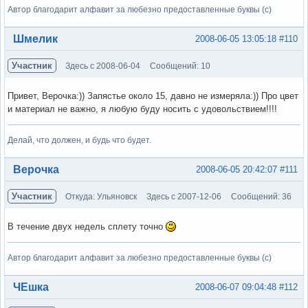
Автор благодарит алфавит за любезно предоставленные буквы (с)
Вне форума
Шмелик
2008-06-05 13:05:18
#110
Участник
Здесь с 2008-06-04
Сообщений: 10
Привет, Верочка:)) Запястье около 15, давно не измеряла:)) Про цвет
и материал не важно, я любую буду носить с удовольствием!!!!
Делай, что должен, и будь что будет.
Вне форума
Верочка
2008-06-05 20:42:07
#111
Участник
Откуда: Ульяновск
Здесь с 2007-12-06
Сообщений: 36
В течение двух недель сплету точно
Автор благодарит алфавит за любезно предоставленные буквы (с)
Вне форума
ЧЕшка
2008-06-07 09:04:48
#112