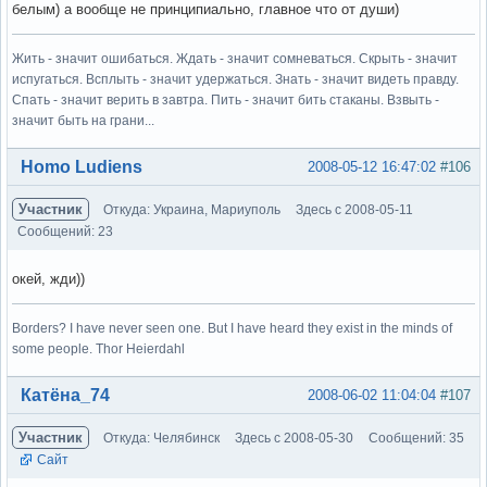
белым) а вообще не принципиально, главное что от души)
Жить - значит ошибаться. Ждать - значит сомневаться. Скрыть - значит
испугаться. Всплыть - значит удержаться. Знать - значит видеть правду.
Спать - значит верить в завтра. Пить - значит бить стаканы. Взвыть -
значит быть на грани...
Вне форума
Homo Ludiens
2008-05-12 16:47:02
#106
Участник
Откуда: Украина, Мариуполь
Здесь с 2008-05-11
Сообщений: 23
окей, жди))
Borders? I have never seen one. But I have heard they exist in the minds of
some people. Thor Heierdahl
Вне форума
Катёна_74
2008-06-02 11:04:04
#107
Участник
Откуда: Челябинск
Здесь с 2008-05-30
Сообщений: 35
Сайт