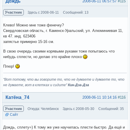
Вне форума
Дождь
2008-06-11 06:57:57
#115
Участник
Здесь с 2008-06-11
Сообщений: 13
Клево! Можно мне тоже фенечку?
Свердловская область, г. Каменск-Уральский, ул. Алюминиевая 11,
кв 47. инд. 623406
запястье примерно 15-16 см.
В свою очередь своими корявыми руками тоже попытаюсь что
нибудь сплести, но делаю это крайне плохо
Плюр!
"Вот потому, что вы говорите то, что не думаете и думаете то, что
не думаете, вот в клетках и сидите"
Кин-Дза-Дза
Вне форума
Катёна_74
2008-06-11 10:14:16
#116
Участник
Откуда: Челябинск
Здесь с 2008-05-30
Сообщений: 35
Сайт
Дождь, сплету=) К тому же уже научилась плести быстро. Да ещё и