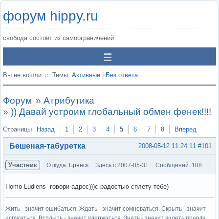
форум hippy.ru
свобода состоит из самоограничений
Вы не вошли.
Темы:
Активные
|
Без ответа
Форум
»
Атрибутика
»
)) Давай устроим глобальный обмен фенек!!!!
Страницы
Назад
1
2
3
4
5
6
7
8
Вперед
Бешеная-табуретка
2008-05-12 11:24:11
#101
Участник
Откуда: Брянск
Здесь с 2007-05-31
Сообщений: 108
Homo Ludiens говори адрес)))с радостью сплету тебе)
Жить - значит ошибаться. Ждать - значит сомневаться. Скрыть - значит
испугаться. Всплыть - значит удержаться. Знать - значит видеть правду.