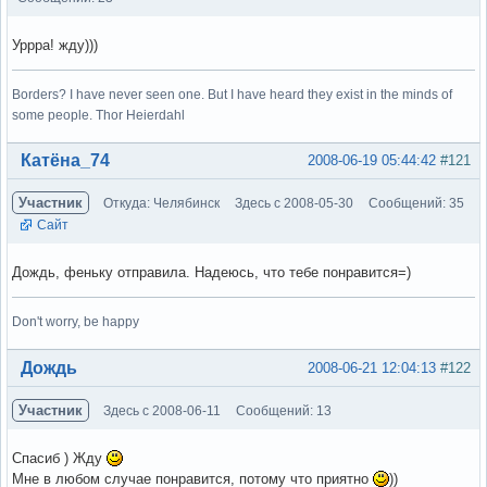
Уррра! жду)))
Borders? I have never seen one. But I have heard they exist in the minds of
some people. Thor Heierdahl
Вне форума
Катёна_74
2008-06-19 05:44:42
#121
Участник
Откуда: Челябинск
Здесь с 2008-05-30
Сообщений: 35
Сайт
Дождь, феньку отправила. Надеюсь, что тебе понравится=)
Don't worry, be happy
Вне форума
Дождь
2008-06-21 12:04:13
#122
Участник
Здесь с 2008-06-11
Сообщений: 13
Спасиб ) Жду
Мне в любом случае понравится, потому что приятно
))