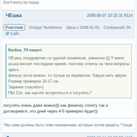
Don't worry, be happy
Вне форума
ЧЕшка
2008-06-07 10:15:31
#114
Участник
Откуда: Челябинск
Здесь с 2008-01-05
Сообщений: 59
Сайт
Катёна_74 пишет:
ЧЕшка, поздравляю со здачей экзаменов, умничка=))) У меня
аська виснет последнее время, поэтому отвечу на твои вопросы
здесь:
феньку если можно, то лучше из верёвочек. Какую-нить яркую.
Размер примерно 16-17 см.
Заранее спасибо=)
ПЫ.СЫ: как насчёт встретиться и погулять?
погулять очень даже можно))) как фенечку сплету так и
договоримся, это дней через 4-5 примерно будет))
"Мы сами должны быть теми переменами, которые хотим увидеть." Ганди