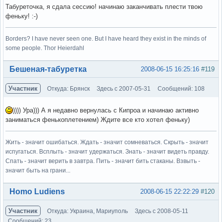
Табуреточка, я сдала сессию! начинаю заканчивать плести твою
феньку! :-)
Borders? I have never seen one. But I have heard they exist in the minds of
some people. Thor Heierdahl
Вне форума
Бешеная-табуретка
2008-06-15 16:25:16
#119
Участник
Откуда: Брянск
Здесь с 2007-05-31
Сообщений: 108
)))) Ура))) А я недавно вернулась с Кипроа и начинаю активно
заниматься фенькоплетением) Ждите все кто хотел феньку)
Жить - значит ошибаться. Ждать - значит сомневаться. Скрыть - значит
испугаться. Всплыть - значит удержаться. Знать - значит видеть правду.
Спать - значит верить в завтра. Пить - значит бить стаканы. Взвыть -
значит быть на грани...
Вне форума
Homo Ludiens
2008-06-15 22:22:29
#120
Участник
Откуда: Украина, Мариуполь
Здесь с 2008-05-11
Сообщений: 23