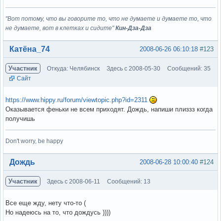
"Вот потому, что вы говорите то, что не думаете и думаете то, что
не думаете, вот в клетках и сидите"
Кин-Дза-Дза
Вне форума
Катёна_74
2008-06-26 06:10:18
#123
Участник
Откуда: Челябинск
Здесь с 2008-05-30
Сообщений: 35
Сайт
https://www.hippy.ru/forum/viewtopic.php?id=2311
Оказывается феньки не всем приходят. Дождь, напиши плиззз когда
получишь
Don't worry, be happy
Вне форума
Дождь
2008-06-28 10:00:40
#124
Участник
Здесь с 2008-06-11
Сообщений: 13
Все еще жду, нету что-то (
Но надеюсь на то, что дождусь ))))