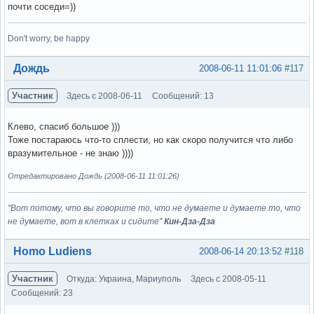
почти соседи=))
Don't worry, be happy
Вне форума
Дождь
2008-06-11 11:01:06
#117
Участник
Здесь с 2008-06-11
Сообщений: 13
Клево, спасиб большое )))
Тоже постараюсь что-то сплести, но как скоро получится что либо
вразумительное - не знаю ))))
Отредактировано Дождь (2008-06-11 11:01:26)
"Вот потому, что вы говорите то, что не думаете и думаете то, что
не думаете, вот в клетках и сидите"
Кин-Дза-Дза
Вне форума
Homo Ludiens
2008-06-14 20:13:52
#118
Участник
Откуда: Украина, Мариуполь
Здесь с 2008-05-11
Сообщений: 23