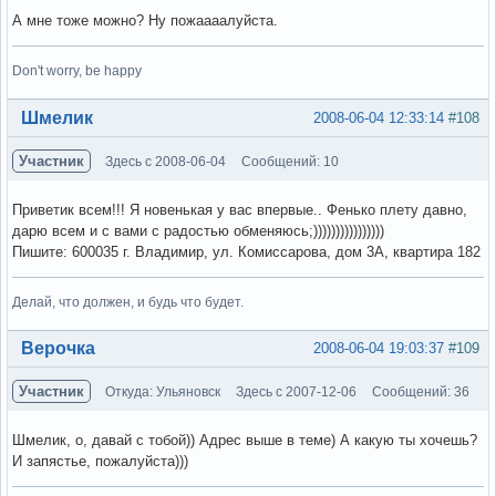
А мне тоже можно? Ну пожаааалуйста.
Don't worry, be happy
Вне форума
Шмелик
2008-06-04 12:33:14
#108
Участник
Здесь с 2008-06-04
Сообщений: 10
Приветик всем!!! Я новенькая у вас впервые.. Фенько плету давно,
дарю всем и с вами с радостью обменяюсь;))))))))))))))))
Пишите: 600035 г. Владимир, ул. Комиссарова, дом 3А, квартира 182
Делай, что должен, и будь что будет.
Вне форума
Верочка
2008-06-04 19:03:37
#109
Участник
Откуда: Ульяновск
Здесь с 2007-12-06
Сообщений: 36
Шмелик, о, давай с тобой)) Адрес выше в теме) А какую ты хочешь?
И запястье, пожалуйста)))