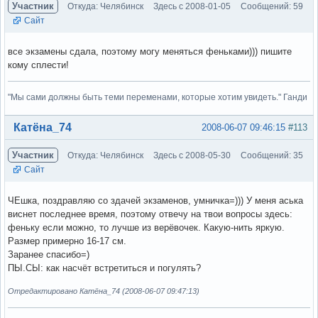
Участник
Откуда: Челябинск
Здесь с 2008-01-05
Сообщений: 59
Сайт
все экзамены сдала, поэтому могу меняться феньками))) пишите
кому сплести!
"Мы сами должны быть теми переменами, которые хотим увидеть." Ганди
Вне форума
Катёна_74
2008-06-07 09:46:15
#113
Участник
Откуда: Челябинск
Здесь с 2008-05-30
Сообщений: 35
Сайт
ЧЕшка, поздравляю со здачей экзаменов, умничка=))) У меня аська
виснет последнее время, поэтому отвечу на твои вопросы здесь:
феньку если можно, то лучше из верёвочек. Какую-нить яркую.
Размер примерно 16-17 см.
Заранее спасибо=)
ПЫ.СЫ: как насчёт встретиться и погулять?
Отредактировано Катёна_74 (2008-06-07 09:47:13)