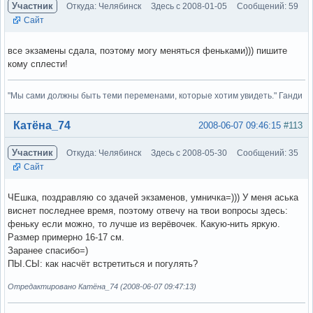
Участник
Откуда: Челябинск
Здесь с 2008-01-05
Сообщений: 59
Сайт
все экзамены сдала, поэтому могу меняться феньками))) пишите
кому сплести!
"Мы сами должны быть теми переменами, которые хотим увидеть." Ганди
Вне форума
Катёна_74
2008-06-07 09:46:15
#113
Участник
Откуда: Челябинск
Здесь с 2008-05-30
Сообщений: 35
Сайт
ЧЕшка, поздравляю со здачей экзаменов, умничка=))) У меня аська
виснет последнее время, поэтому отвечу на твои вопросы здесь:
феньку если можно, то лучше из верёвочек. Какую-нить яркую.
Размер примерно 16-17 см.
Заранее спасибо=)
ПЫ.СЫ: как насчёт встретиться и погулять?
Отредактировано Катёна_74 (2008-06-07 09:47:13)