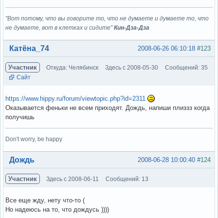
"Вот потому, что вы говорите то, что не думаете и думаете то, что
не думаете, вот в клетках и сидите"
Кин-Дза-Дза
Вне форума
Катёна_74
2008-06-26 06:10:18
#123
Участник
Откуда: Челябинск
Здесь с 2008-05-30
Сообщений: 35
Сайт
https://www.hippy.ru/forum/viewtopic.php?id=2311
Оказывается феньки не всем приходят. Дождь, напиши плиззз когда
получишь
Don't worry, be happy
Вне форума
Дождь
2008-06-28 10:00:40
#124
Участник
Здесь с 2008-06-11
Сообщений: 13
Все еще жду, нету что-то (
Но надеюсь на то, что дождусь ))))