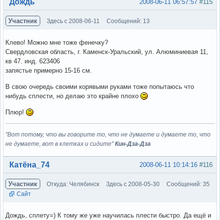
Вне форума
Дождь
2008-06-11 06:57:57
#115
Участник
Здесь с 2008-06-11
Сообщений: 13
Клево! Можно мне тоже фенечку?
Свердловская область, г. Каменск-Уральский, ул. Алюминиевая 11,
кв 47. инд. 623406
запястье примерно 15-16 см.
В свою очередь своими корявыми руками тоже попытаюсь что
нибудь сплести, но делаю это крайне плохо
Плюр!
"Вот потому, что вы говорите то, что не думаете и думаете то, что
не думаете, вот в клетках и сидите"
Кин-Дза-Дза
Вне форума
Катёна_74
2008-06-11 10:14:16
#116
Участник
Откуда: Челябинск
Здесь с 2008-05-30
Сообщений: 35
Сайт
Дождь, сплету=) К тому же уже научилась плести быстро. Да ещё и