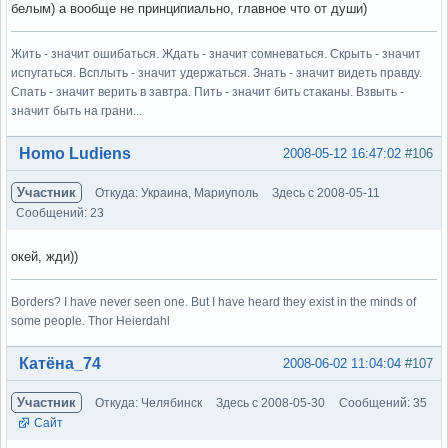
белым) а вообще не принципиально, главное что от души)
Жить - значит ошибаться. Ждать - значит сомневаться. Скрыть - значит
испугаться. Всплыть - значит удержаться. Знать - значит видеть правду.
Спать - значит верить в завтра. Пить - значит бить стаканы. Взвыть -
значит быть на грани...
Вне форума
Homo Ludiens
2008-05-12 16:47:02
#106
Участник
Откуда: Украина, Мариуполь
Здесь с 2008-05-11
Сообщений: 23
окей, жди))
Borders? I have never seen one. But I have heard they exist in the minds of
some people. Thor Heierdahl
Вне форума
Катёна_74
2008-06-02 11:04:04
#107
Участник
Откуда: Челябинск
Здесь с 2008-05-30
Сообщений: 35
Сайт