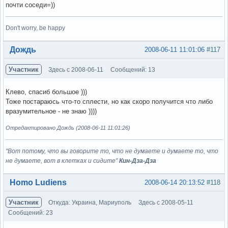
почти соседи=))
Don't worry, be happy
Вне форума
Дождь
2008-06-11 11:01:06
#117
Участник
Здесь с 2008-06-11
Сообщений: 13
Клево, спасиб большое )))
Тоже постараюсь что-то сплести, но как скоро получится что либо
вразумительное - не знаю ))))
Отредактировано Дождь (2008-06-11 11:01:26)
"Вот потому, что вы говорите то, что не думаете и думаете то, что
не думаете, вот в клетках и сидите"
Кин-Дза-Дза
Вне форума
Homo Ludiens
2008-06-14 20:13:52
#118
Участник
Откуда: Украина, Мариуполь
Здесь с 2008-05-11
Сообщений: 23