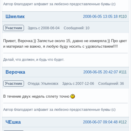
Автор благодарит алфавит за любезно предоставленные буквы (с)
Вне форума
Шмелик
2008-06-05 13:05:18
#110
Участник
Здесь с 2008-06-04
Сообщений: 10
Привет, Верочка:)) Запястье около 15, давно не измеряла:)) Про цвет
и материал не важно, я любую буду носить с удовольствием!!!!
Делай, что должен, и будь что будет.
Вне форума
Верочка
2008-06-05 20:42:07
#111
Участник
Откуда: Ульяновск
Здесь с 2007-12-06
Сообщений: 36
В течение двух недель сплету точно
Автор благодарит алфавит за любезно предоставленные буквы (с)
Вне форума
ЧЕшка
2008-06-07 09:04:48
#112