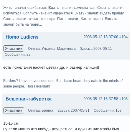
Жить - значит ошибаться. Ждать - значит сомневаться. Скрыть - значит
испугаться. Всплыть - значит удержаться. Знать - значит видеть правду.
Спать - значит верить в завтра. Пить - значит бить стаканы. Взвыть -
значит быть на грани...
Вне форума
Homo Ludiens
2008-05-12 13:07:06
#104
Участник
Откуда: Украина, Мариуполь
Здесь с 2008-05-11
Сообщений: 23
есть пожелания насчёт цвета? да, и размер напиши))
Borders? I have never seen one. But I have heard they exist in the minds of
some people. Thor Heierdahl
Вне форума
Бешеная-табуретка
2008-05-12 16:37:58
#105
Участник
Откуда: Брянск
Здесь с 2007-05-31
Сообщений: 108
15-16 см
ну если можно что нибудь двуцветное, и один из них чтобы был