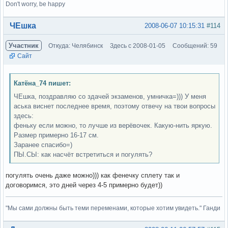
Don't worry, be happy
Вне форума
ЧЕшка
2008-06-07 10:15:31
#114
Участник
Откуда: Челябинск
Здесь с 2008-01-05
Сообщений: 59
Сайт
Катёна_74 пишет:
ЧЕшка, поздравляю со здачей экзаменов, умничка=))) У меня
аська виснет последнее время, поэтому отвечу на твои вопросы
здесь:
феньку если можно, то лучше из верёвочек. Какую-нить яркую.
Размер примерно 16-17 см.
Заранее спасибо=)
ПЫ.СЫ: как насчёт встретиться и погулять?
погулять очень даже можно))) как фенечку сплету так и
договоримся, это дней через 4-5 примерно будет))
"Мы сами должны быть теми переменами, которые хотим увидеть." Ганди