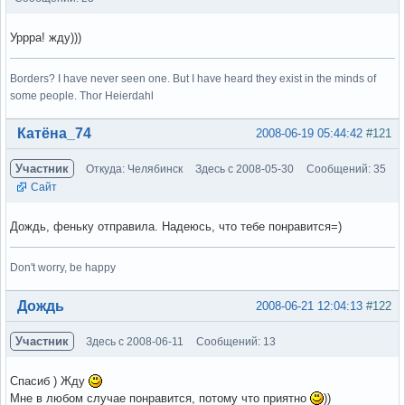
Уррра! жду)))
Borders? I have never seen one. But I have heard they exist in the minds of
some people. Thor Heierdahl
Вне форума
Катёна_74
2008-06-19 05:44:42
#121
Участник
Откуда: Челябинск
Здесь с 2008-05-30
Сообщений: 35
Сайт
Дождь, феньку отправила. Надеюсь, что тебе понравится=)
Don't worry, be happy
Вне форума
Дождь
2008-06-21 12:04:13
#122
Участник
Здесь с 2008-06-11
Сообщений: 13
Спасиб ) Жду
Мне в любом случае понравится, потому что приятно
))