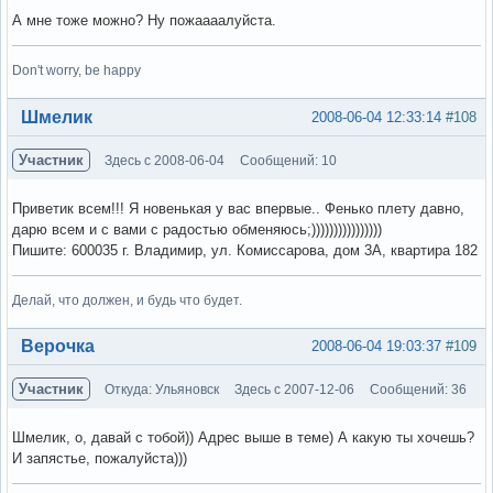
А мне тоже можно? Ну пожаааалуйста.
Don't worry, be happy
Вне форума
Шмелик
2008-06-04 12:33:14
#108
Участник
Здесь с 2008-06-04
Сообщений: 10
Приветик всем!!! Я новенькая у вас впервые.. Фенько плету давно,
дарю всем и с вами с радостью обменяюсь;))))))))))))))))
Пишите: 600035 г. Владимир, ул. Комиссарова, дом 3А, квартира 182
Делай, что должен, и будь что будет.
Вне форума
Верочка
2008-06-04 19:03:37
#109
Участник
Откуда: Ульяновск
Здесь с 2007-12-06
Сообщений: 36
Шмелик, о, давай с тобой)) Адрес выше в теме) А какую ты хочешь?
И запястье, пожалуйста)))