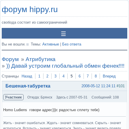
форум hippy.ru
свобода состоит из самоограничений
Вы не вошли.
Темы:
Активные
|
Без ответа
Форум
»
Атрибутика
»
)) Давай устроим глобальный обмен фенек!!!!
Страницы
Назад
1
2
3
4
5
6
7
8
Вперед
Бешеная-табуретка
2008-05-12 11:24:11
#101
Участник
Откуда: Брянск
Здесь с 2007-05-31
Сообщений: 108
Homo Ludiens говори адрес)))с радостью сплету тебе)
Жить - значит ошибаться. Ждать - значит сомневаться. Скрыть - значит
испугаться. Всплыть - значит удержаться. Знать - значит видеть правду.