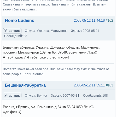
Спать - значит верить в завтра. Пить - значит бить стаканы. Взвыть -
значит быть на грани...
Вне форума
Homo Ludiens
2008-05-12 11:44:18
#102
Участник
Откуда: Украина, Мариуполь
Здесь с 2008-05-11
Сообщений: 23
Бешеная-табуретка: Украина, Донецкая область, Мариуполь,
проспект Металлургов 109, кв 65, 87549, зовут меня Лиза))
А твой адрес? Я тебе тоже сплести хочу!
Borders? I have never seen one. But I have heard they exist in the minds of
some people. Thor Heierdahl
Вне форума
Бешеная-табуретка
2008-05-12 11:55:11
#103
Участник
Откуда: Брянск
Здесь с 2007-05-31
Сообщений: 108
Россия, г.Брянск, ул. Ромашина д.34 кв 56 241050 Лена))
жди феньк)