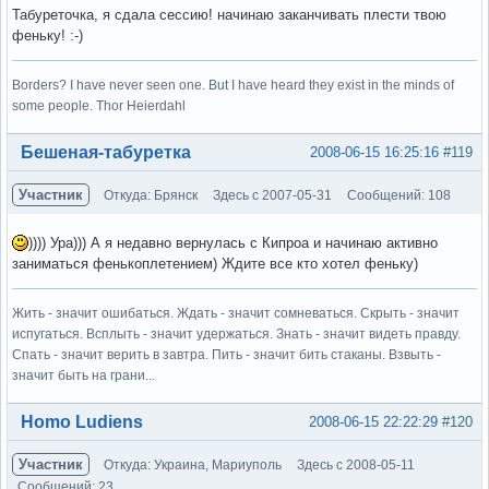
Табуреточка, я сдала сессию! начинаю заканчивать плести твою
феньку! :-)
Borders? I have never seen one. But I have heard they exist in the minds of
some people. Thor Heierdahl
Вне форума
Бешеная-табуретка
2008-06-15 16:25:16
#119
Участник
Откуда: Брянск
Здесь с 2007-05-31
Сообщений: 108
)))) Ура))) А я недавно вернулась с Кипроа и начинаю активно
заниматься фенькоплетением) Ждите все кто хотел феньку)
Жить - значит ошибаться. Ждать - значит сомневаться. Скрыть - значит
испугаться. Всплыть - значит удержаться. Знать - значит видеть правду.
Спать - значит верить в завтра. Пить - значит бить стаканы. Взвыть -
значит быть на грани...
Вне форума
Homo Ludiens
2008-06-15 22:22:29
#120
Участник
Откуда: Украина, Мариуполь
Здесь с 2008-05-11
Сообщений: 23