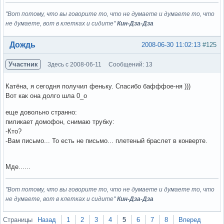
"Вот потому, что вы говорите то, что не думаете и думаете то, что
не думаете, вот в клетках и сидите"
Кин-Дза-Дза
Вне форума
Дождь
2008-06-30 11:02:13
#125
Участник
Здесь с 2008-06-11
Сообщений: 13
Катёна, я сегодня получил феньку. Спасибо бафффое-ня )))
Вот как она долго шла 0_о
еще довольно странно:
пиликает домофон, снимаю трубку:
-Кто?
-Вам письмо... То есть не письмо... плетеный браслет в конверте.
Мде......
"Вот потому, что вы говорите то, что не думаете и думаете то, что
не думаете, вот в клетках и сидите"
Кин-Дза-Дза
Вне форума
Страницы
Назад
1
2
3
4
5
6
7
8
Вперед