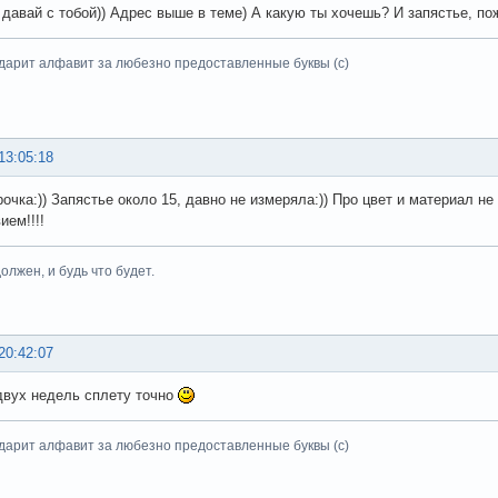
 давай с тобой)) Адрес выше в теме) А какую ты хочешь? И запястье, по
дарит алфавит за любезно предоставленные буквы (с)
13:05:18
рочка:)) Запястье около 15, давно не измеряла:)) Про цвет и материал н
ием!!!!
олжен, и будь что будет.
20:42:07
двух недель сплету точно
дарит алфавит за любезно предоставленные буквы (с)