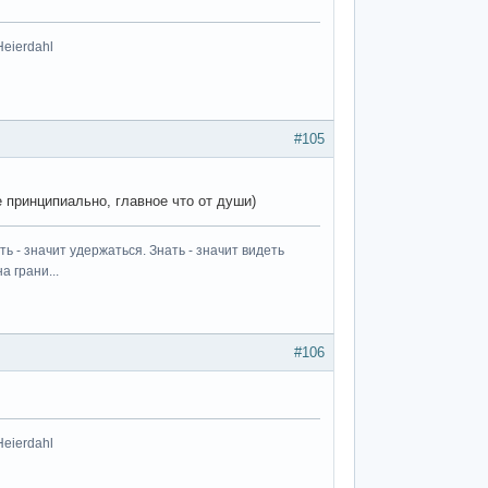
Heierdahl
#105
 принципиально, главное что от души)
ь - значит удержаться. Знать - значит видеть
а грани...
#106
Heierdahl