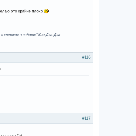
делаю это крайне плохо
 в клетках и сидите"
Кин-Дза-Дза
#116
)
#117
не знаю ))))