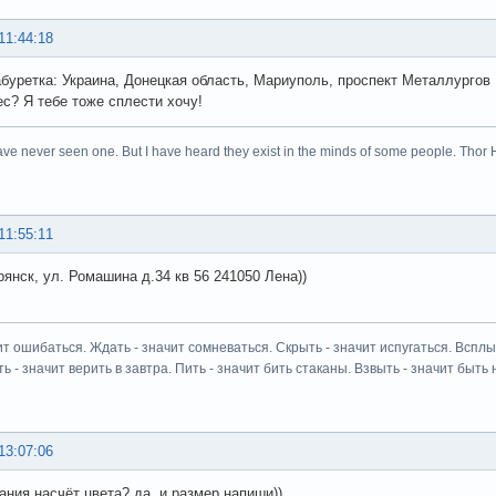
11:44:18
буретка: Украина, Донецкая область, Мариуполь, проспект Металлургов 10
ес? Я тебе тоже сплести хочу!
ave never seen one. But I have heard they exist in the minds of some people. Thor 
11:55:11
рянск, ул. Ромашина д.34 кв 56 241050 Лена))
ит ошибаться. Ждать - значит сомневаться. Скрыть - значит испугаться. Всплыт
ь - значит верить в завтра. Пить - значит бить стаканы. Взвыть - значит быть н
13:07:06
ания насчёт цвета? да, и размер напиши))