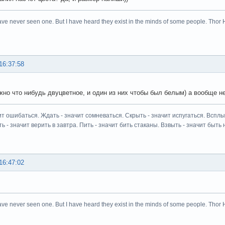
ave never seen one. But I have heard they exist in the minds of some people. Thor 
16:37:58
жно что нибудь двуцветное, и один из них чтобы был белым) а вообще не
ит ошибаться. Ждать - значит сомневаться. Скрыть - значит испугаться. Всплыт
ь - значит верить в завтра. Пить - значит бить стаканы. Взвыть - значит быть н
16:47:02
ave never seen one. But I have heard they exist in the minds of some people. Thor 