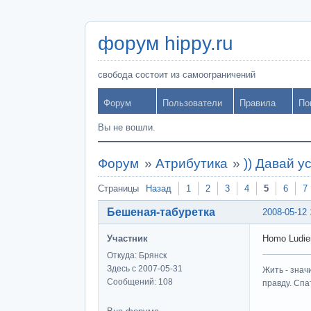
форум hippy.ru
свобода состоит из самоограничений
Форум
Пользователи
Правила
По
Вы не вошли.
Форум
»
Атрибутика
»
)) Давай у
Страницы
Назад
1
2
3
4
5
6
7
Бешеная-табуретка
2008-05-12 
Участник
Homo Ludie
Откуда: Брянск
Здесь с 2007-05-31
Жить - знач
Сообщений: 108
правду. Спат