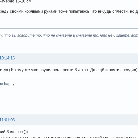
римерно 15-16 см.
редь своими корявыми руками тоже попытаюсь что нибудь сплести, но 
у, что вы говорите то, что не думаете и думаете то, что не думаете, вот
10:14:16
ету=) К тому же уже научилась плести быстро. Да ещё и почти соседи=)
 be happy
11:01:06
сиб большое )))
аюсь что-то сплести, но как скоро получится что либо вразумительное - 