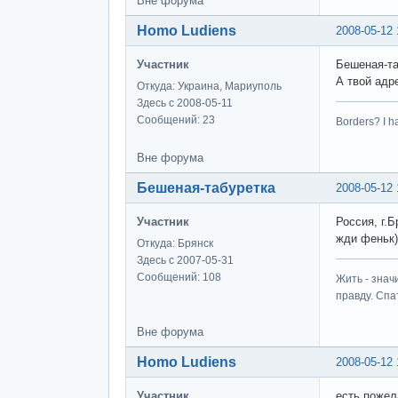
Вне форума
Homo Ludiens
2008-05-12 
Участник
Бешеная-та
А твой адр
Откуда: Украина, Мариуполь
Здесь с 2008-05-11
Сообщений: 23
Borders? I h
Вне форума
Бешеная-табуретка
2008-05-12 
Участник
Россия, г.Б
жди феньк)
Откуда: Брянск
Здесь с 2007-05-31
Сообщений: 108
Жить - знач
правду. Спат
Вне форума
Homo Ludiens
2008-05-12 
Участник
есть пожел