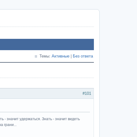
Темы:
Активные
|
Без ответа
#101
ь - значит удержаться. Знать - значит видеть
а грани...