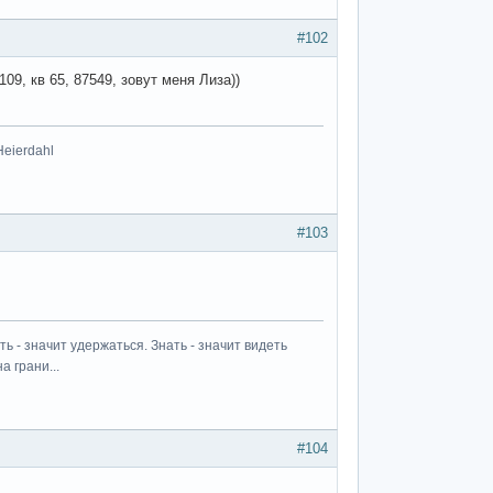
#102
9, кв 65, 87549, зовут меня Лиза))
Heierdahl
#103
ь - значит удержаться. Знать - значит видеть
а грани...
#104