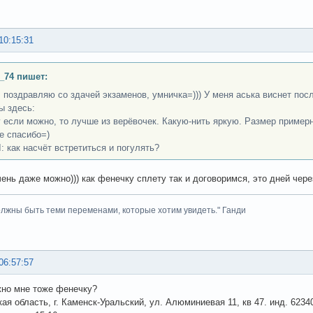
10:15:31
_74 пишет:
 поздравляю со здачей экзаменов, умничка=))) У меня аська виснет пос
ы здесь:
 если можно, то лучше из верёвочек. Какую-нить яркую. Размер примерн
е спасибо=)
 как насчёт встретиться и погулять?
чень даже можно))) как фенечку сплету так и договоримся, это дней чере
лжны быть теми переменами, которые хотим увидеть." Ганди
06:57:57
но мне тоже фенечку?
ая область, г. Каменск-Уральский, ул. Алюминиевая 11, кв 47. инд. 6234