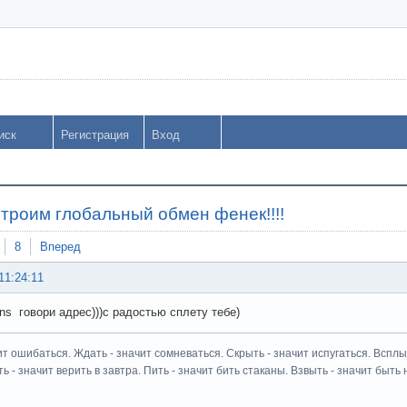
иск
Регистрация
Вход
строим глобальный обмен фенек!!!!
8
Вперед
11:24:11
ns говори адрес)))с радостью сплету тебе)
ит ошибаться. Ждать - значит сомневаться. Скрыть - значит испугаться. Всплыт
ь - значит верить в завтра. Пить - значит бить стаканы. Взвыть - значит быть н