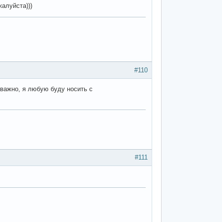
жалуйста)))
#110
е важно, я любую буду носить с
#111