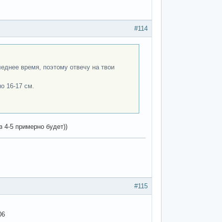
#114
леднее время, поэтому отвечу на твои
о 16-17 см.
з 4-5 примерно будет))
#115
06