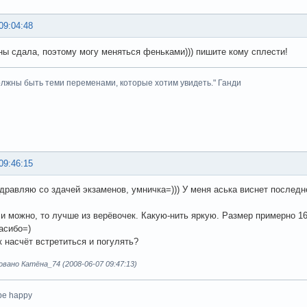
09:04:48
ны сдала, поэтому могу меняться феньками))) пишите кому сплести!
лжны быть теми переменами, которые хотим увидеть." Ганди
09:46:15
дравляю со здачей экзаменов, умничка=))) У меня аська виснет последн
и можно, то лучше из верёвочек. Какую-нить яркую. Размер примерно 16
асибо=)
 насчёт встретиться и погулять?
ано Катёна_74 (2008-06-07 09:47:13)
 be happy