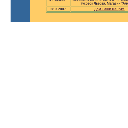
тусовок Львова. Магазин "Ал
28.3.2007
Дом Саши Фещука