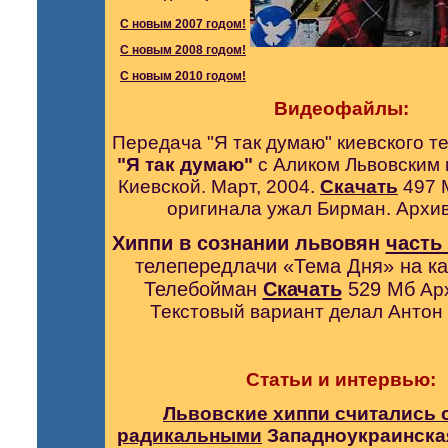
С новым 2007 годом!
С новым 2008 годом!
С новым 2010 годом!
Видеофайлы:
Передача "Я так думаю" киевского т
"Я так думаю"
с Аликом Львовским
Киевской. Март, 2004.
Скачать
497 
оригинала ужал Бирман. Архив
Хиппи в сознании львовян
часть
телепередлачи «Тема Дня» на к
Телебойман
Скачать
529 Мб
Ар
Текстовый вариант делал Антон 
Статьи и интервью:
Львовские хиппи считались
радикальными
Западноукраинская