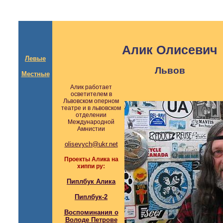
Алик Олисевич
Левые
Львов
Местные
Алик работает
осветителем в
Львовском оперном
театре и в львовском
отделении
Международной
Амнистии
olisevych@ukr.net
Проекты Алика на
хиппи ру:
Пиплбук Алика
Пиплбук-2
Воспоминания о
Володе Петрове