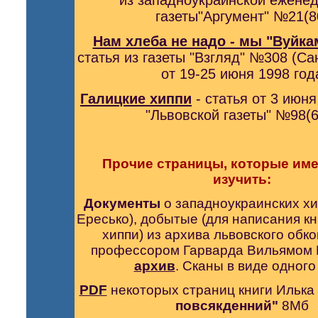
из западноукраинской ежене
газеты"Аргумент" №21(8
Нам хлеба не надо - мы "Вуйк
статья из газеты "Взгляд" №308 (Са
от 19-25 июня 1998 год
Галицкие хиппи
- статья от 3 июня
"Львовской газеты" №98(6
Прочие страницы, которые им
изучить:
Документы
о западноукраинских хи
Ересько), добытые (для написания кн
хиппи) из архива львовского обк
профессором Гарварда Вильямом
архив
. Сканы в виде одног
PDF
некоторых страниц книги Илька
повсякденний"
8Мб