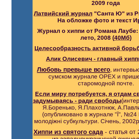
2009 года
Латвийский журнал
"Санта Ю" из Р
На обложке фото и текст И
Журнал о хиппи от Романа Лаубе:
лето
,
2008
(
40Мб
)
Целесообразность активной борь
Алик Олисевич - главный хип
Любовь превыше всего
,
интервью
сумском журнале OРEX и приш
старомодной почте.
Если миру потребуется, я отдам с
задумываясь - ради свободы
(инте
Я.Боренько, Я.Плахотнюк, А.Павл
(опубликовано в журнале "Ї", №24 
молодіжні субкультури. Січень, 2002
Хиппи из святого сада
- статья от 