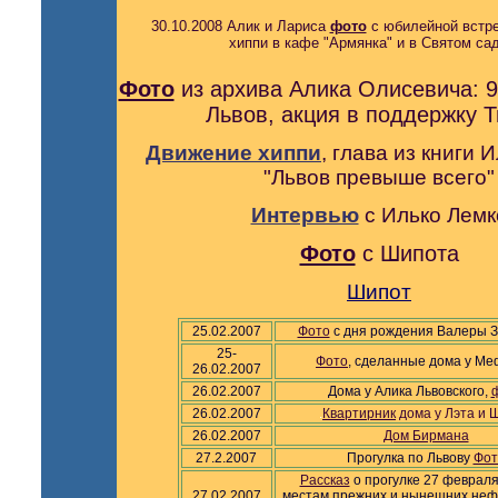
30.10.2008 Алик и Лариса
фото
с юбилейной встре
хиппи в кафе "Армянка" и в Святом сад
Фото
из архива Алика Олисевича:
9
Львов, акция в поддержку Т
Движение хиппи
, глава из книги 
"Львов превыше всего"
Интервью
с Илько Лемк
Фото
с Шипота
Шипот
25.02.2007
Фото
с дня рождения Валеры З
25-
Фото
, сделанные дома у М
26.02.2007
26.02.2007
Дома у Алика Львовского,
26.02.2007
.
Квартирник
дома у Лэта и 
26.02.2007
Дом Бирмана
27.2.2007
Прогулка по Львову
Фот
Рассказ
о прогулке 27 февраля
27.02.2007
местам прежних и нынешних не