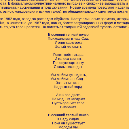
места. В формальном коллективе намного выгоднее и спокойнее выращивать и 
тывании, науськивании и подзуживании. Новые времена позволяют надеяться
а, рынок, конкуренция и всякое такое), но обнадеживающих симптомов пока ч
е 1982 года, вслед за распадом «Вуйков». Наступали новые времена, которые
и, а конкретно, до 1987 года, новых, более завуалированных форм и методов
ть то, что тебе нравится. На память от тогдашней садовской тусовки осталась
В осенний теплый вечер
Приходим мы в наш Сад.
У огня хард-рока
Целый киловатт.
Ревет-поёт гитара
И голоса хрипят.
Печеную картошку
С солью все едят.
Мы любим тут сидеть,
Мы любим наш Сад…
Звенит металл,
Надрывный хард.
А гнилое диско
На модных каблуках
Пусть бренчит себе
В кабаках.
В осенний теплый вечер
В Саду сидим.
Пока он существует
Молоды мы.