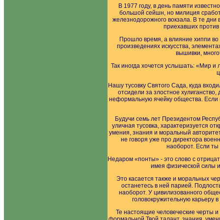
В 1977 году, в день памяти известн
большой сейшн, но милиция сработа
железнодорожного вокзала. В те дни 
приехавших против 
Прошло время, а влияние хиппи во 
произведениях искусства, элемент
вышивки, много
Так иногда хочется услышать: «Мир и 
ц
Нашу тусовку Святого Сада, куда входи
отсидели за злостное хулиганство,
неформальную ячейку общества. Если 
Будучи семь лет Президентом Респу
уличная тусовка, характеризуется от
умения, знания и моральный авторитет
не говоря уже про директора военно
наоборот. Если ты
Недаром «понты» - это слово с отрицат
имея физической силы и
Это касается также и моральных черт
останетесь в ней парией. Подлост
наоборот. У цивилизованного общес
головокружительную карьеру в
Те настоящие человеческие черты и
формальной.Твой талант, знания, умен