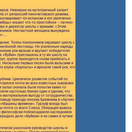
иров. Невзирая на категоричный запрет
ала от репрессий пиночетовского режима.
зговаривает по-испански и его увлеченно
ийцы» играют что-то пристойное – латино-
ан и директор школы с криками: «Этим
учеников. Несчастная женщина вынуждена
ии»…
щение. Толпы поклонников окружают школу с
ринесённой лестницы. Но усиленные наряды
знание рок-музыки и вручает победителю
е «Вуйки» приглашены в ту же школу на
уп, группе приходится снова прибегать к
. Несколько первых песен были вальсами и
о клуба «Карпаты» и врезали такой рок, что
ублики. Цикличное развитие событий по
орялся почти во всех известных львовских
м залах сначала были попытки каких-то
яли настолько близко один к одному, что
ю материальную выгоду от сотрудничества.
поводу приезда генсека Брежнева в «Артек»
ам «Машины времени». Гурзуф всегда был
мы почти со всего Союза. Операция вывоза
ы философски поблагодарили наследников
редало дело «Вуйков» и их самих в чуткие
тически разогнали руководство школы и