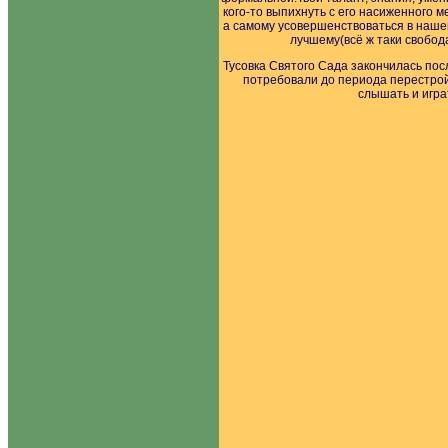
кого-то выпихнуть с его насиженного 
а самому усовершенствоваться в нашеп
лучшему(всё ж таки свобод
Тусовка Святого Сада закончилась посл
потребовали до периода перестройк
слышать и игра