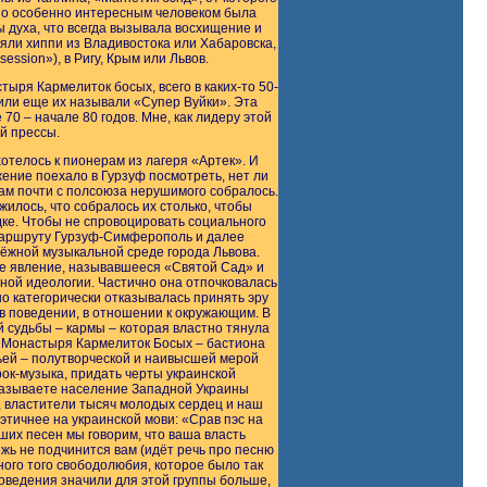
 Но особенно интересным человеком была
 духа, что всегда вызывала восхищение и
ли хиппи из Владивостока или Хабаровска,
sion»), в Ригу, Крым или Львов.
ыря Кармелиток босых, всего в каких-то 50-
 или еще их называли «Супер Вуйки». Эта
70 – начале 80 годов. Мне, как лидеру этой
й прессы.
хотелось к пионерам из лагеря «Артек». И
жение поехало в Гурзуф посмотреть, нет ли
там почти с полсоюза нерушимого собралось.
илось, что собралось их столько, чтобы
дке. Чтобы не спровоцировать социального
 маршруту Гурзуф-Симферополь и далее
ёжной музыкальной среде города Львова.
ное явление, называвшееся «Святой Сад» и
нной идеологии. Частично она отпочковалась
о категорически отказывалась принять эру
 в поведении, в отношении к окружающим. В
 судьбы – кармы – которая властно тянула
а» Монастыря Кармелиток Босых – бастиона
чьей – полутворческой и наивысшей мерой
ок-музыка, придать черты украинской
называете население Западной Украины
вы, властители тысяч молодых сердец и наш
этичнее на украинской мови: «Срав пэс на
ших песен мы говорим, что ваша власть
жь не подчинится вам (идёт речь про песню
ого того свободолюбия, которое было так
оведения значили для этой группы больше,