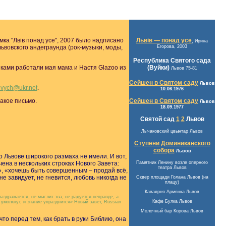
мка "Лвiв понад усе", 2007 было надписано
Львів — понад усе
,
Ирина
львовского андеграунда (рок-музыки, моды,
Егорова, 2003
Республика Святого сада
иками работали мая мама и Настя Glazoo из
(Вуйки)
Львов 75-81
Сейшен в Святом саду
Львов
evych@ukr.net
.
10.06.1976
такое письмо.
Сейшен в Святом саду
Львов
18.09.1977
Святой сад
1
2
Львов
Лычаковский цвынтар Львов
Ступени Доминиканского
собора
Львов
о Львове широкого размаха не имели. И вот,
чена в нескольких строках Нового Завета:
Памятник Ленину возле оперного
театра Львов
ю», «хочешь быть совершенным – продай всё,
е завидует, не гневится, любовь никогда не
Сквер площади Голана Львов (на
плацу)
Каваярня Армянка Львов
раздражается, не мыслит зла, не радуется неправде, а
Кафе Булка Львов
 умолкнут, и знание упразднится» Новый завет, Russian
Молочный бар Корова Львов
то перед тем, как брать в руки Библию, она