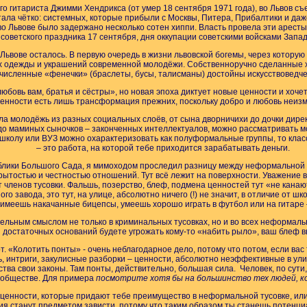
ого гитариста Джимми Хендрикса (от умер 18 сентября 1971 года), во Львов с
ла чётко: системных, которые прибыли с Москвы, Питера, Прибалтики и даже
во Львове было задержано несколько сотен хиппи. Власть провела эти арес
советского праздника 17 сентября, дня оккупации советскими войсками Запад
Львове осталось. В первую очередь в жизни львовской богемы, через которую
ах одежды и украшений современной молодёжи. Собственноручно сделанные 
численные «фенечки» (браслеты, бусы, талисманы) достойны искусствоведче
любовь вам, братья и сёстры», но новая эпоха диктует новые ценности и хоче
енности есть лишь трансформация прежних, поскольку добро и любовь неиз
ла молодёжь из разных социальных слоёв, от сына дворничихи до дочки дирек
 до маминых сыночков – законченных интеллектуалов, можно рассматривать 
школу или ВУЗ можно охарактеризовать как полуформальные группы, то кла
– это работа, на которой тебе приходится зарабатывать деньги.
блики Большого Сада, я мимоходом проследил разницу между неформальной
крытостью и честностью отношений. Тут всё лежит на поверхности. Уважение 
 членов тусовки. Фальшь, позерство, блеф, подмена ценностей тут «не канаю
го завода, это тут, на улице, абсолютно ничего (!) не значит, в отличие от ш
 имеешь накачанные бицепсы, умеешь хорошо играть в футбол или на гитаре 
ельным смыслом не только в криминальных тусовках, но и во всех неформаль
 достаточных оснований будете угрожать кому-то «набить рыло», ваш блеф в
. «Колотить понты» - очень неблагодарное дело, потому что потом, если вас т
ь, интриги, закулисные разборки – ценности, абсолютно неэффективные в ули
тва свои законы. Там понты, действительно, большая сила. Человек, по сути
 обществе. Для примера
посмотрите хотя бы на большинство тех людей, 
 ценности, которые придают тебе преимущество в неформальной тусовке, ил
ия станут предметом зависти, потому что таким образом ты станешь потенц