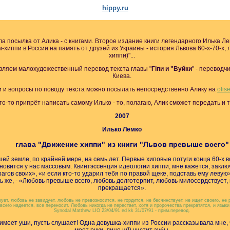
hippy.ru
а посылка от Алика - с книгами. Второе издание книги легендарного Илька Ле
-хиппи в России на память от друзей из Украины - история Львова 60-х-70-х, 
хиппи)"...
ляем малохудожественный перевод текста главы "
Гiпи и "Вуйки
" - переводч
Киева.
и и вопросы по поводу текста можно посылать непосредственно Алику на
olis
то-то припрёт написать самому Илько - то, полагаю, Алик сможет передать и 
2007
Илько Лемко
глава "Движение хиппи" из книги "Львов превыше всего"
й земле, по крайней мере, на семь лет. Первые хиповые потуги конца 60-х в
тановится у нас массовым. Квинтэссенция идеологии хиппи, мне кажется, заклю
агов своих», «и если кто-то ударил тебя по правой щеке, подставь ему леву
 же, - «Любовь превыше всего, любовь долготерпит, любовь милосердствует, н
прекращается».
ует, любовь не завидует, любовь не превозносится, не гордится, не бесчинствует, не ищет своего, не 
 всего надеется, все переносит. Любовь никогда не перестает, хотя и пророчества прекратятся, и языки
Synodal Matthew LIO 23/04/91 ed kk 31/07/91 - прим.перевод.
имеет уши, пусть слушает! Одна девушка-хиппи из России рассказывала мне, ч