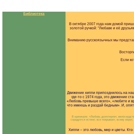
Библиотека
В октябре 2007 года нам домой пришл
золотой ручкой: "Любаве и её друзьям
Вниманию русскоязычных мы представ
Восторг
Если ко
Движение хиппи припозднилось на наше
где-то с 1974 года, это движение с
«Любовь превыше всего», «любите и вр
что имеешь и раздай бедным». И, опять
В оригинале: «Любовь долготерпит, милосердств
сорадуется истине; все покрывает, всему верит,
Хиппи – это любовь, мир и цветы. Кто 