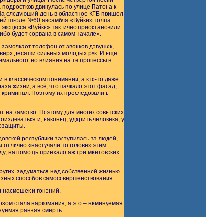
ридоры и улицы. После четвертой песни
 подростков двинулась по улице Патона к
 На следующий день в областное КГБ пришел
дней школе №60 ансамбля «Вуйки» толпа
 эксцесса «Вуйки» тактично приостановили
либо будет сорвана в самом начале».
е замолкает телефон от звонков девушек,
вверх десятки сильных молодых рук. И еще
нимального, но влияния на те процессы в
и в классическом понимании, а кто-то даже
за жизни, а всё, что пачкало этот фасад,
 криминал. Поэтому их преследовали в
т на хамство. Поэтому для многих советских
издеваться и, наконец, ударить человека, у
мозащиты.
довской республики заступилась за людей,
Мы отлично «настучали по голове» этим
ду, на помощь приехало аж три ментовских
ругих, задуматься над собственной жизнью.
 разных способов самосовершенствования.
и насмешек и гонений.
озом стала наркомания, а это – неминуемая
нуемая ранняя смерть.