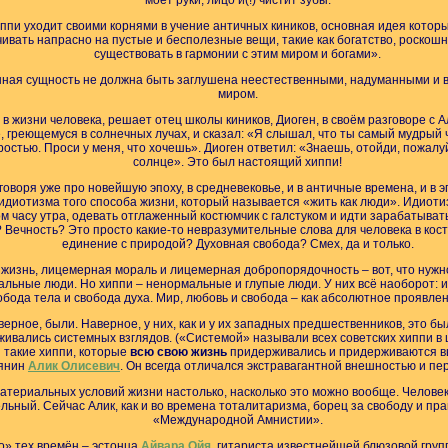
моет руки, лицо и(!) чистит зубы.
пи уходит своими корнями в учение античных киников, основная идея которы
чивать напрасно на пустые и бесполезные вещи, такие как богатство, роскошн
существовать в гармонии с этим миром и богами».
нная сущность не должна быть заглушена неестественными, надуманными и
миром.
 в жизни человека, решает отец школы киников, Диоген, в своём разговоре с 
, греющемуся в солнечных лучах, и сказал: «Я слышал, что ты самый мудрый 
остью. Проси у меня, что хочешь». Диоген ответил: «Знаешь, отойди, пожалуй
солнце». Это был настоящий хиппи!
 говоря уже про новейшую эпоху, в средневековье, и в античные времена, и в 
 идиотизма того способа жизни, который называется «жить как люди». Идиот
ом часу утра, одевать отглаженный костюмчик с галстуком и идти зарабатывать
 Вечность? Это просто какие-то невразумительные слова для человека в кос
единение с природой? Духовная свобода? Смех, да и только.
я жизнь, лицемерная мораль и лицемерная добропорядочность – вот, что нужн
альные люди. Но хиппи – ненормальные и глупые люди. У них всё наоборот: их
обода тела и свобода духа. Мир, любовь и свобода – как абсолютное проявле
ерное, были. Наверное, у них, как и у их западных предшественников, это б
ивались системных взглядов. («Системой» называли всех советских хиппи в
и такие хиппи, которые
всю свою жизнь
придерживались и придерживаются вы
вянин
Алик Олисевич
. Он всегда отличался экстравагантной внешностью и п
материальных условий жизни настолько, насколько это можно вообще. Челов
ьный. Сейчас Алик, как и во времена тоталитаризма, борец за свободу и пра
«Международной Амнистии».
о» тех времён – эстонца
Айвара Ойя
, гитариста известнейшей блюзовой групп