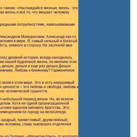
х такова: «Наслаждайся жизнью, жизнь - это
ая жизнь и всё то, что мешает человеку
 вредными потребностями, навязываемыми
Александром Македонским. Александр как-то
человек в мире. Я, самый сильный и богатый
ста, немного в сторону. Не заслоняй мне
эпоху древней истории, всегда находились
изм нашей будничной жизни, по мнению этих
 деньги, деньги и еще раз деньги.Деньги
тюмчике. Любовь к ближнему? Гармоничное
о всем в этом мире. Это и есть нерушимый
 ценности – это любовь и свобода, любовь к
ние человеческой сущности.
ыл небольшой период жизни. Но, во всяком
 целом. Хотя ни одной организационной
соких идеалов хипового братства. Это,
еремещением по городу на велосипеде.
ек щедрый, приветливый, дружелюбный,
ва человека, глава львовского отделения
ы из Таллина, «Магнетик бэнд», от которого