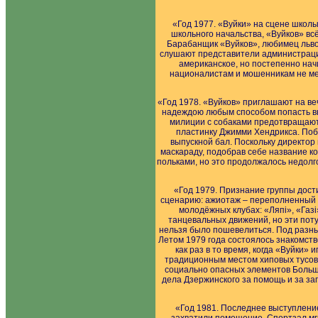
«Год 1977. «Вуйки» на сцене школ
школьного начальства, «Вуйков» вс
Барабанщик «Вуйков», любимец львов
слушают представители администрации
американское, но постепенно нач
националистам и мошенникам не мес
«Год 1978. «Вуйков» приглашают на ве
надеждою любым способом попасть вну
милиции с собаками предотвращают 
пластинку Джимми Хендрикса. Побе
выпускной бал. Поскольку директор 
маскараду, подобрав себе название к
польками, но это продолжалось недолго
«Год 1979. Признание группы дост
сценарию: ажиотаж – переполненный з
молодёжных клубах: «Ляпi», «Газ
танцевальных движений, но эти поту
нельзя было пошевелиться. Под разны
Летом 1979 года состоялось знакомств
как раз в то время, когда «Вуйки»
традиционным местом хиповых тусово
социально опасных элементов Больш
дела Дзержинского за помощь и за за
«Год 1981. Последнее выступление