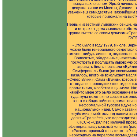
всегда пахло сеном. Яркой личност
девушка-хиппи из Москвы, Джанис – 
уважение.В семидесятые важнейшим эл
которые приезжали на высту
Первый известный львовский сейшн, на 
ти метрах от дома львовского обком
группа вместе со своим девизом «Срав 
груп
«Это было в году 1979, в июле. Вер
можно было генерального секретаря от
там чего-нибудь лишнего, недозволенно
Волосатые, ободранные, нечесаные.
посмотреть и послушать львовскую ро
взрыва, кгбисты повязали «Вуйки
Симферополь-Львов (по воспоминани
Казалось, никто не всколыхнет масля
«Супер Вуйки». Сами «Вуйки», которые
от недавно прошедших шестидесятых, 
прагматизма, жлобства и цинизма. Инт
какой-то мере это было осознанием 
туда, куда может, и не совсем хотел
всего свободолюбивого, романтично
неформальной тусовки в духе но
национальной идеи. Само названи
«вуйками», смеётесь над нашим языко
девиз «Срал пёс!», что переводится 
КПСС») «Срал пёс колючей проволо
эфемерна, вашу красный копытяк (рас
«Расцвел красный копытняк» - «Розц
необходимо на переломе восьмидесяты