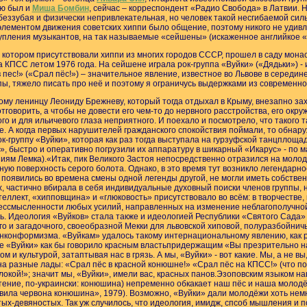
ью был и
Миша Бомбин
, сейчас – корреспондент «Радио Свобода» в Латвии.
беззубая и физически непривлекательная, но человек такой несгибаемой силы
ементом движения советских хиппи было общение, поэтому никого не удивля
пления музыкантов, на так называемые «сейшены» (искаженное английкое «ses
котором присутствовали хиппи из многих городов СССР, прошел в саду монаст
а КПСС летом 1976 года. На сейшене играла рок-группа «Вуйки» («Дядьки») -
пес!» («Срал пёс!») – значительное явление, известное во Львове в середине 
пы, тяжело писать про неё и поэтому я ограничусь выдержками из современно
ному ленинцу Леониду Брежневу, который тогда отдыхал в Крыму, внезапно за
говорить, а чтобы не довести его чем-то до нервного расстройства, его окру
го и для ильичевого глаза неприятного. И поехало и посмотрело, что такого 
 А когда первых нарушителей гражданского спокойствия поймали, то обнаруж
к-группу «Вуйки», которая как раз тогда выступала на гурзуфской танцплоща
в», быстро и оперативно погрузили их аппаратуру в шикарный «Икарус» - по
ям Лемка).«Итак, пик Великого Застоя непосредственно отразился на молод
ную поверхность серого болота. Однако, в это время тут возникло легендар
 появились во времена смены одной легенды другой, не могли иметь собстве
частично вбирала в себя индивидуальные духовный поиски членов группы, н
еллект, «хипповщина» и «глюковость» присутствовало во всём: в творчестве,
бессмысленности любых усилий, направленных на изменение неблагополучной
ось. Идеология «Вуйков» стала также и идеологией Республики «Святого Сад
го и загадочного, своеобразной Мекки для львовской хиповой, полуразбойни
нконформизма. «Вуйкам» удалось такому интернациональному явлению, как р
е «Вуйки» как бы говорило красным властьпридержащим «Вы презрительно 
м и культурой, затаптывая нас в грязь. А мы, «Вуйки» - вот какие. Мы, а не 
на разные лады: «Срал пёс в красной конюшне!» «Срал пёс на КПСС!» (что по
кой!»; значит мы, «Вуйки», имели вас, красных панов.Эзоповским языком на
тение, по-украински: конюшина) непременно обкакает наш пёс и наша молодё
вила червона конюшина», 1979). Возможно, «Вуйки» дали молодёжи хоть немн
х-девяностых. Так уж случилось, что идеология, имидж, спсоб мышления и п