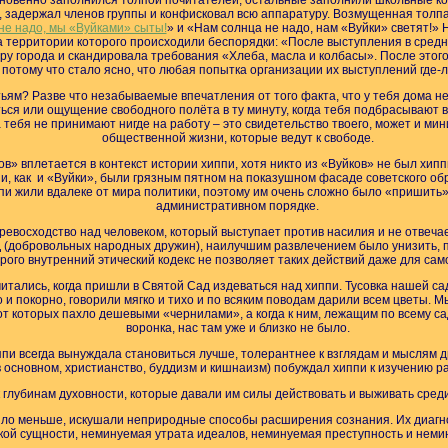
новенно заполнился толпой почитателей, остальные заполнили школьные ко
 задержал членов группы и конфисковал всю аппаратуру. Возмущенная толпа
не надо, мы «Вуйками» сыты!
» и «Нам солнца не надо, нам «Вуйки» светят!»
на территории которого происходили беспорядки: «После выступления в сре
у города и скандировала требования «Хлеба, масла и колбасы». После этого
 потому что стало ясно, что любая попытка организации их выступлений где-
тьям? Разве что незабываемые впечатления от того факта, что у тебя дома н
ься или ощущение свободного полёта в ту минуту, когда тебя подбрасывают 
а тебя не принимают нигде на работу – это свидетельство твоего, может и ми
общественной жизни, которые ведут к свободе.
ов» вплетается в контекст истории хиппи, хотя никто из «Вуйков» не был хипп
и, как и «Вуйки», были грязным пятном на показушном фасаде советского обра
и жили вдалеке от мира политики, поэтому им очень сложно было «пришить»
административном порядке.
ревосходство над человеком, который выступает против насилия и не отвечае
 (добровольных народных дружин), наилучшим развлечением было унизить, по
рого внутренний этический кодекс не позволяет таких действий даже для са
тались, когда пришли в Святой Сад издеваться над хиппи. Тусовка нашей са
о и покорно, говорили мягко и тихо и по всяким поводам дарили всем цветы. 
т которых пахло дешевыми «чернилами», а когда к ним, лежащим по всему са
воронка, нас там уже и близко не было.
пи всегда вынуждала становиться лучше, толерантнее к взглядам и мыслям д
, в основном, христианство, буддизм и кишнаизм) побуждал хиппи к изучению
к глубинам духовности, которые давали им силы действовать и выживать сред
было меньше, искушали неприродные способы расширения сознания. Их диагн
кой сущности, неминуемая утрата идеалов, неминуемая преступность и неми