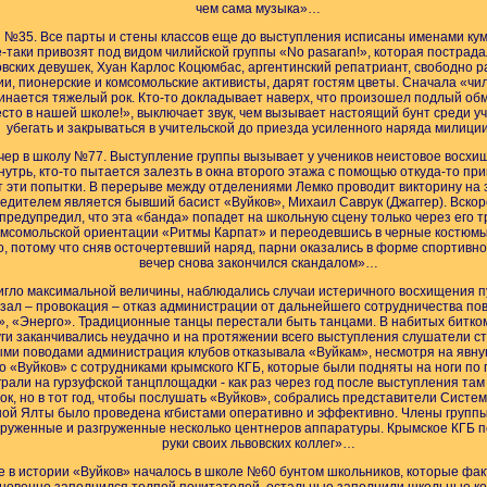
чем сама музыка»…
ы №35. Все парты и стены классов еще до выступления исписаны именами кум
ё-таки привозят под видом чилийской группы «No pasaran!», которая пострад
ских девушек, Хуан Карлос Коцюмбас, аргентинский репатриант, свободно ра
, пионерские и комсомольские активисты, дарят гостям цветы. Сначала «чил
инается тяжелый рок. Кто-то докладывает наверх, что произошел подлый обм
то в нашей школе!», выключает звук, чем вызывает настоящий бунт среди 
убегать и закрываться в учительской до приезда усиленного наряда милиц
чер в школу №77. Выступление группы вызывает у учеников неистовое восхи
трь, кто-то пытается залезть в окна второго этажа с помощью откуда-то п
эти попытки. В перерыве между отделениями Лемко проводит викторину на 
дителем является бывший басист «Вуйков», Михаил Саврук (Джаггер). Вскор
предупредил, что эта «банда» попадет на школьную сцену только через его тр
омсомольской ориентации «Ритмы Карпат» и переодевшись в черные костюмы
, потому что сняв осточертевший наряд, парни оказались в форме спортивног
вечер снова закончился скандалом»…
игло максимальной величины, наблюдались случаи истеричного восхищения п
ал – провокация – отказ администрации от дальнейшего сотрудничества повт
i», «Энерго». Традиционные танцы перестали быть танцами. В набитых битко
ги заканчивались неудачно и на протяжении всего выступления слушатели сто
ми поводами администрация клубов отказывала «Вуйкам», несмотря на явну
о «Вуйков» с сотрудниками крымского КГБ, которые были подняты на ноги по 
 играли на гурзуфской танцплощадки - как раз через год после выступления т
к, но в тот год, чтобы послушать «Вуйков», собрались представители Систе
ой Ялты было проведена кгбистами оперативно и эффективно. Члены групп
груженные и разгруженные несколько центнеров аппаратуры. Крымское КГБ пе
руки своих львовских коллег»…
 в истории «Вуйков» началось в школе №60 бунтом школьников, которые фак