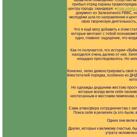
захватили помещение. Спортзал мг
прибыл отряд охраны правопорядка,
центру города, скандируя: «
Нам хлеба 
документ из Зализнiчного РВВС, 
молодёжи шла по направлению к центр
свою творческую деятельность,
Что я ещё могу добавить к этим ста
которые мечтают с тобой познакомит
одно, главное: ощущение, что когд
Как-то получается, что история «Вуйк
находился очень далеко от них. Хипп
нещадно преследовалось. Но хипп
Конечно, легко демонстрировать своё п
блюстителей порядка, особенно из ДНД
кото
Но однажды дндшники жестоко просчи
которые всегда вели себя ласков
неотесанным и жестоким люмпенам, о
Сама атмосфера сотрудничества с хип
Поиск себя в религиях (а это были
Одних они вели 
Других, которых к великому счастью, 
утрата человечес