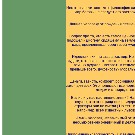
Некоторые считают, что философия хип
дар богов и не следует его растра
Данная человеку от рождения свяще
Вопрос про то, что есть самое ценное
подошел к Диогену, сидящему на земле
царь, преклоняюсь перед твоей мудр
Идеология хиппи стара, как мир. Не
чудаки, которые протестовали против
вечных чудаков, - вставать в седьм
превыше всего. Духовность? Мораль?
Деньги, зависть, комфорт, роскошна
закон для всех. Это понимают все норм
людям и к природе, св
Были ли у нас настоящие хиппи? Нав
случае,
в этот период
они придерж
структуры они не имели.) Но есть 
например, всем известный льво
Алик – человек, независимый от 
необыкновенно энергичный и деятел
Припоминаю классического «системног