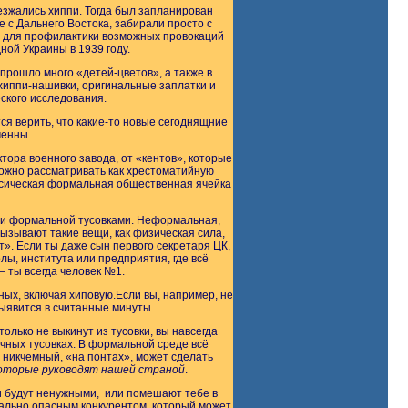
ъезжались хиппи. Тогда был запланирован
 с Дальнего Востока, забирали просто с
ты для профилактики возможных провокаций
ной Украины в 1939 году.
 прошло много «детей-цветов», а также в
хиппи-нашивки, оригинальные заплатки и
ского исследования.
тся верить, что какие-то новые сегоднящние
менны.
тора военного завода, от «кентов», которые
можно рассматривать как хрестоматийную
ссическая формальная общественная ячейка
 и формальной тусовками. Неформальная,
вызывают такие вещи, как физическая сила,
т». Если ты даже сын первого секретаря ЦК,
колы, института или предприятия, где всё
– ты всегда человек №1.
ных, включая хиповую.Если вы, например, не
ыявится в считанные минуты.
олько не выкинут из тусовки, вы навсегда
чных тусовках. В формальной среде всё
, никчемный, «на понтах», может сделать
которые руководят нашей страной
.
и будут ненужными, или помешают тебе в
иально опасным конкурентом, который может