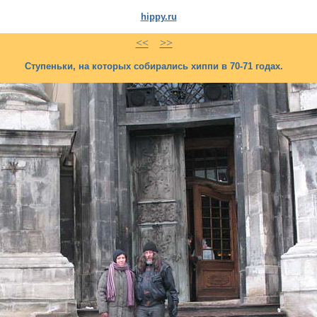
hippy.ru
<<
>>
Ступеньки, на которых собирались хиппи в 70-71 годах.