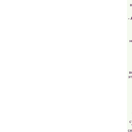
в
-
н
в
эт
с
се