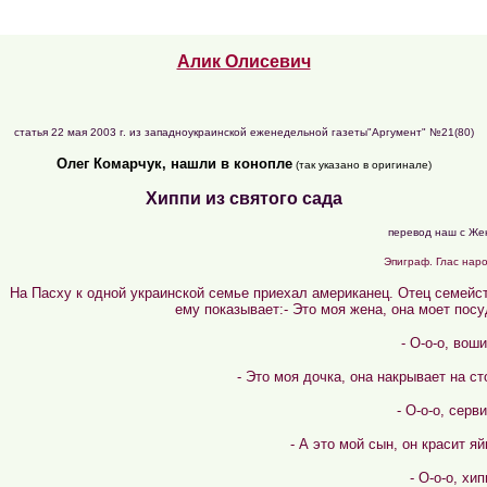
Алик Олисевич
статья 22 мая 2003 г. из западноукраинской еженедельной газеты"Аргумент" №21(80)
Олег Комарчук, нашли в конопле
(так указано в оригинале)
Хиппи из святого сада
перевод наш с Же
Эпиграф. Глас нар
На Пасху к одной украинской семье приехал американец. Отец семейс
ему показывает:- Это моя жена, она моет посу
- О-о-о, воши
- Это моя дочка, она накрывает на ст
- О-о-о, серви
- А это мой сын, он красит яй
- О-о-о, хи