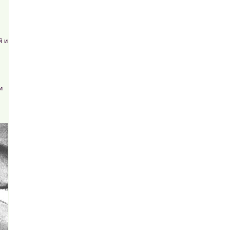
й и
и