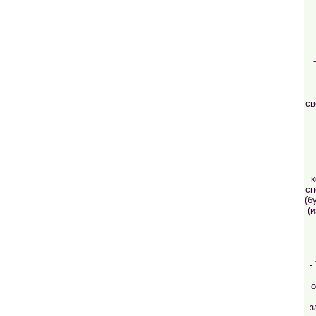
св
к
сп
(б
(
-
о
з