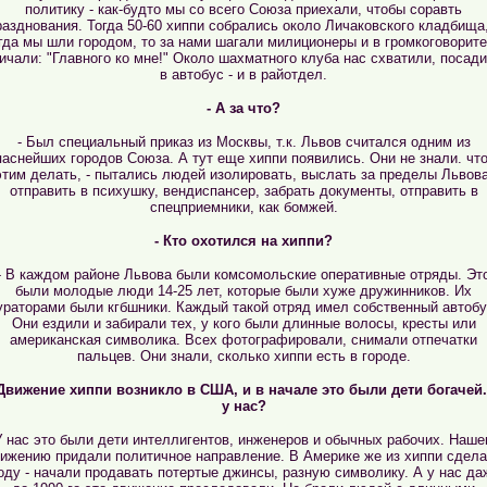
политику - как-будто мы со всего Союза приехали, чтобы соравть
разднования. Тогда 50-60 хиппи собрались около Личаковского кладбища,
гда мы шли городом, то за нами шагали милиционеры и в громкоговорит
ичали: "Главного ко мне!" Около шахматного клуба нас схватили, посад
в автобус - и в райотдел.
- А за что?
- Был специальный приказ из Москвы, т.к. Львов считался одним из
паснейших городов Союза. А тут еще хиппи появились. Они не знали. что
этим делать, - пытались людей изолировать, выслать за пределы Львова
отправить в психушку, вендиспансер, забрать документы, отправить в
спецприемники, как бомжей.
- Кто охотился на хиппи?
- В каждом районе Львова были комсомольские оперативные отряды. Эт
были молодые люди 14-25 лет, которые были хуже дружинников. Их
ураторами были кгбшники. Каждый такой отряд имел собственный автобу
Они ездили и забирали тех, у кого были длинные волосы, кресты или
американская символика. Всех фотографировали, снимали отпечатки
пальцев. Они знали, сколько хиппи есть в городе.
 Движение хиппи возникло в США, и в начале это были дети богачей.
у нас?
У нас это были дети интеллигентов, инженеров и обычных рабочих. Наш
ижению придали политичное направление. В Америке же из хиппи сдел
оду - начали продавать потертые джинсы, разную символику. А у нас да