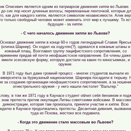
ик Олисевич является одним из патриархов движения хиппи во Львове.
 до сих пор носит длинные волосы, перевязанные ленточкой, которые д
го, как для каждого хиппи, являются символом независимости. Алик вер
то только свободный человек может изменить этот мир к лучшему. То ес
будущее - за хиппи.
- С чего началось движение хиппи во Львове?
 Основал движение хиппи в конце 60-х годов легендарный Славик Яресь
(кличка Шарнир). Он ходил на ходулях(?), одевался в кожаные штаны и
кожаный плащ. Возглавил группу пацифистского сопротивления, со
временем придав ей почти неофашистское направление. Ее члены даже
имели эсесовскую форму, которую достали на каких-то киносъемках, и
оружие.
В 1971 году был даже громкий процесс - многих студентов выгнали из
ниверситета за буржуазный национализм. Шарнира посадили в тюрьму. 
не за создание организации неофашистского сопротивления, а за ношени
огнестрельного оружия - у него нашли пистолет "Вальтер."
слову, в том же 1971 году в Каунасе студент облил себя бензином и под
в знак протеста против оккупации Литвы советскими войсками. В массово
демонстрации, которая там произошла, приняли участие и хиппи. Всю
еделю в Каунасе продолжались протесты. Десантная дивизия, вызванн
туда из Пскова, жестоко все подавила.
- Когда это движение стало массовым во Львове?