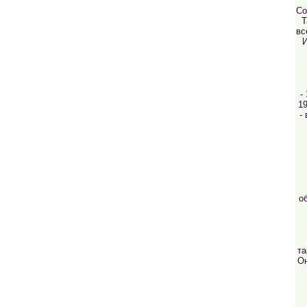
Со
Т
вс
И
-
19
-
о
та
Он