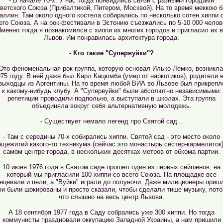
- В начале 70-х. У нас тогда появидлись связи с разными городами
ветского Союза (Прибалтикой, Питером, Москвой). На то время меккою 
аллин. Там около одного костела собирались по несколько сотен хиппи 
его Союза. А на рок-фестивали в Эстонию съезжались по 5-10 000 челов
менно тогда я познакомился с хиппи их многих городов и пригласил их 
Львов. Им понравилась архитектура города.
- Кто такие "Супервуйки"?
 Это феноменальная рок-группа, которую основал Илько Лемко, возникла
75 году. В ней даже был Карл Кацюмба (умер от наркотиков), родители 
 выходцы из Аргентины. На то время любой ВИА во Львове был прикрепл
к какому-нибудь клубу. А "Супервуйки" были абсолютно независимыми:
репетиции проводили подпольно, а выступали в школах. Эта группа
объединяла вокруг себя альтернативную молодежь.
- Существует немало легенд про Святой сад...
- Там с середины 70-х собирались хиппи. Святой сад - это место около
бщежитий какого-то техникума (сейчас это монастырь сестер-кармелиток)
самом центре города, в нескольких десятках метров от обкома партии.
10 июня 1976 года в Святом саде прошел один из первых сейшенов, на
который мы пригласили 100 хиппи со всего Союза. На площадке все
нцевали и пели, а "Вуйки" играли до полуночи. Даже милиционеры приш
и были шокированы и просто сказали, чтобы сделали тише музыку, пот
что слышно на весь центр Львова.
А 18 сентября 1977 года в Саду собрались уже 300 хиппи. Но тогда
коммунисты праздновали оккупацию Западной Украины, а нам пришили