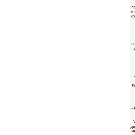
п
ко
кр
о
к
-
- 
дв
м