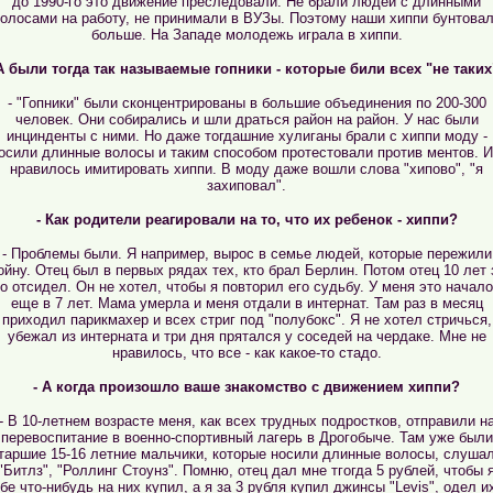
до 1990-го это движение преследовали. Не брали людей с длинными
олосами на работу, не принимали в ВУЗы. Поэтому наши хиппи бунтова
больше. На Западе молодежь играла в хиппи.
 А были тогда так называемые гопники - которые били всех "не таких
- "Гопники" были сконцентрированы в большие объединения по 200-300
человек. Они собирались и шли драться район на район. У нас были
инцинденты с ними. Но даже тогдашние хулиганы брали с хиппи моду -
осили длинные волосы и таким способом протестовали против ментов. 
нравилось имитировать хиппи. В моду даже вошли слова "хипово", "я
захиповал".
- Как родители реагировали на то, что их ребенок - хиппи?
- Проблемы были. Я например, вырос в семье людей, которые пережили
ойну. Отец был в первых рядах тех, кто брал Берлин. Потом отец 10 лет 
о отсидел. Он не хотел, чтобы я повторил его судьбу. У меня это начал
еще в 7 лет. Мама умерла и меня отдали в интернат. Там раз в месяц
приходил парикмахер и всех стриг под "полубокс". Я не хотел стричься,
убежал из интерната и три дня прятался у соседей на чердаке. Мне не
нравилось, что все - как какое-то стадо.
- А когда произошло ваше знакомство с движением хиппи?
- В 10-летнем возрасте меня, как всех трудных подростков, отправили н
перевоспитание в военно-спортивный лагерь в Дрогобыче. Там уже были
таршие 15-16 летние мальчики, которые носили длинные волосы, слуша
"Битлз", "Роллинг Стоунз". Помню, отец дал мне тгогда 5 рублей, чтобы 
бе что-нибудь на них купил, а я за 3 рубля купил джинсы "Levis", одел и