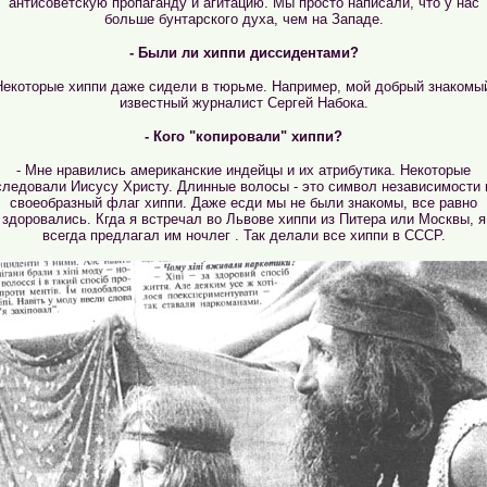
антисоветскую пропаганду и агитацию. Мы просто написали, что у нас
больше бунтарского духа, чем на Западе.
- Были ли хиппи диссидентами?
Некоторые хиппи даже сидели в тюрьме. Например, мой добрый знакомы
известный журналист Сергей Набока.
- Кого "копировали" хиппи?
- Мне нравились американские индейцы и их атрибутика. Некоторые
следовали Иисусу Христу. Длинные волосы - это символ независимости 
своеобразный флаг хиппи. Даже есди мы не были знакомы, все равно
здоровались. Кгда я встречал во Львове хиппи из Питера или Москвы, я
всегда предлагал им ночлег . Так делали все хиппи в СССР.