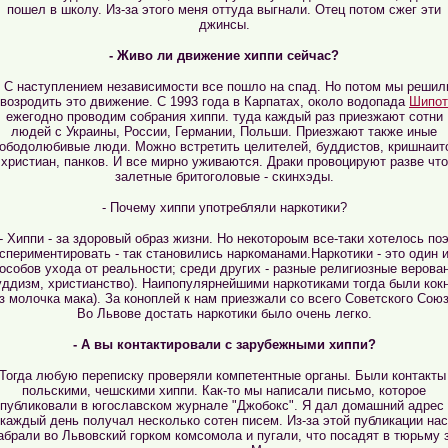
пошел в школу. Из-за этого меня оттуда выгнали. Отец потом сжег эти
джинсы.
- Живо ли движение хиппи сейчас?
- С наступлением независимости все пошло на спад. Но потом мы решил
возродить это движение. С 1993 года в Карпатах, около водопада
Шипот
ежегодно проводим собрания хиппи. туда каждый раз приезжают сотни
людей с Украины, России, Германии, Польши. Приезжают также иные
ободолюбивые люди. Можно встретить целителей, буддистов, кришнаит
христиан, панков. И все мирно уживаются. Драки провоцируют разве что
залетные бритоголовые - скинхэды.
- Почему хиппи употребляли наркотики?
- Хиппи - за здоровый образ жизни. Но некотороым все-таки хотелось по
спериментировать - так становились наркоманами.Наркотики - это один 
особов ухода от реальности; среди других - разные религиозные верова
уддизм, христианство). Наипопулярнейшими наркотиками тогда были кок
из молочка мака). За коноплей к нам приезжали со всего Советского Союз
Во Львове достать наркотики было очень легко.
- А вы контактировали с зарубежными хиппи?
 Тогда любую переписку проверяли компетентные органы. Были контакты
польскими, чешскими хиппи. Как-то мы написали письмо, которое
публиковали в югославском журнале "Джобокс". Я дал домашний адрес
каждый день получал несколько сотен писем. Из-за этой публикации нас
абрали во Львовский горком комсомола и пугали, что посадят в тюрьму 