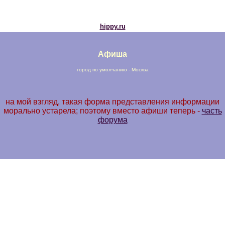
hippy.ru
Афиша
город по умолчанию - Москва
на мой взгляд, такая форма представления информации
морально устарела; поэтому вместо афиши теперь -
часть
форума