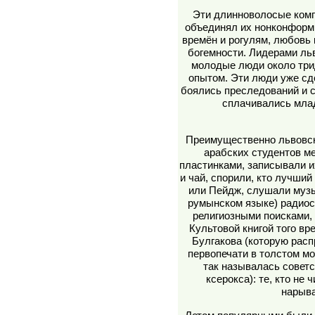
Эти длинноволосые комп
объединял их нонконформ
времён и рогулям, любовь 
богемности. Лидерами ль
молодые люди около трид
опытом. Эти люди уже сд
боялись преследований и с
сплачивались млад
Преимущественно львовск
арабских студентов м
пластинками, записывали и
и чай, спорили, кто лучший 
или Пейдж, слушали музы
румынском языке) радиос
религиозными поисками,
Культовой книгой того в
Булгакова (которую расп
первопечати в толстом м
так называлась совет
ксерокса): те, кто не 
нарыва