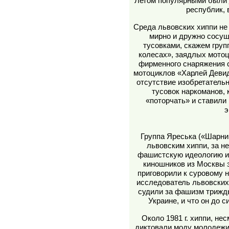
Летом популярными были
республик, 
Среда львовских хиппи не
мирно и дружно сосущ
тусовками, скажем груп
колесах», заядлых мотоц
фирменного снаряжения с
мотоциклов «Харлей Девид
отсутствие изобретатель
тусовок наркоманов,
«поторчать» и ставили
э
Группа Яреська («Шарни
львовским хиппи, за н
фашистскую идеологию и 
киношников из Москвы э
приговорили к суровому 
исследователь львовских
судили за фашизм трижды
Украине, и что он до с
Около 1981 г. хиппи, не
диктовали моду молодежи