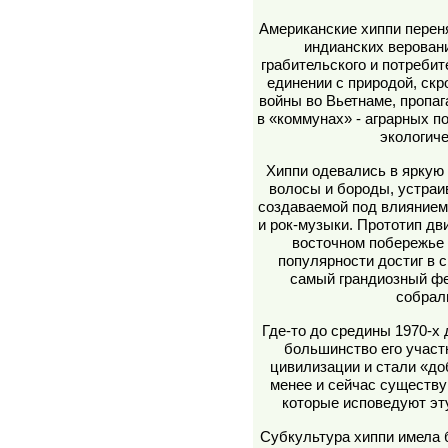
Американские хиппи перен
индианских верован
грабительского и потребит
единении с природой, скр
войны во Вьетнаме, пропа
в «коммунах» - аграрных п
экологич
Хиппи одевались в яркую
волосы и бороды, устраи
создаваемой под влиянием
и рок-музыки. Прототип дв
восточном побережье
популярности достиг в с
самый грандиозный фе
собрал
Где-то до средины 1970-х
большинство его участ
цивилизации и стали «до
менее и сейчас существу
которые исповедуют эт
Субкультура хиппи имела 