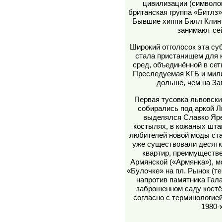
цивилизации (символом
британская группа «Битлз»
Бывшие хиппи Билл Клин
занимают се
Широкий отголосок эта су
стала пристанищем для 
сред, объединённой в сет
Преследуемая КГБ и мили
дольше, чем на Зап
Первая тусовка львовских
собирались под аркой Л
выделялся Славко Яре
костылях, в кожаных шта
любителей новой моды ста
уже существовали десятк
квартир, преимуществе
Армянской («Армянка»), м
«Булочке» на пл. Рынок (те
напротив памятника Гал
заброшенном саду костё
согласно с терминологие
1980-