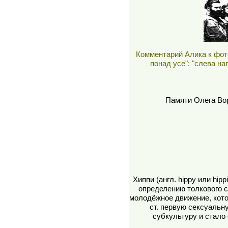
Комментарий Алика к фот
понад усе": "слева на
Памяти Олега Во
Хиппи (англ. hippy или hip
определению толкового с
молодёжное движение, кото
ст. первую сексуальн
субкультуру и стало