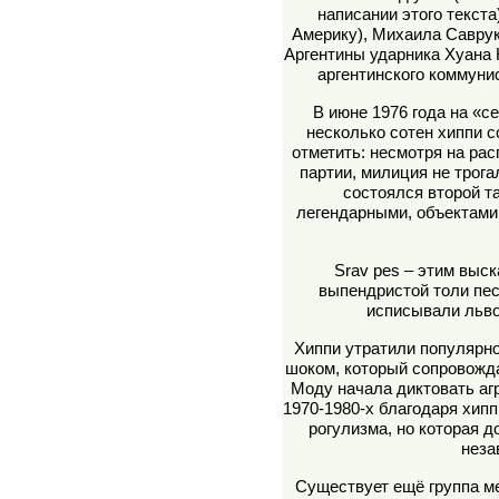
написании этого текста
Америку), Михаила Саврук
Аргентины ударника Хуана
аргентинского коммуни
В июне 1976 года на «с
несколько сотен хиппи с
отметить: несмотря на ра
партии, милиция не трогала
состоялся второй т
легендарными, объектами
Srav pes – этим выс
выпендристой толи пес
исписывали льво
Хиппи утратили популярно
шоком, который сопровожда
Моду начала диктовать аг
1970-1980-х благодаря хип
рогулизма, но которая д
неза
Существует ещё группа м