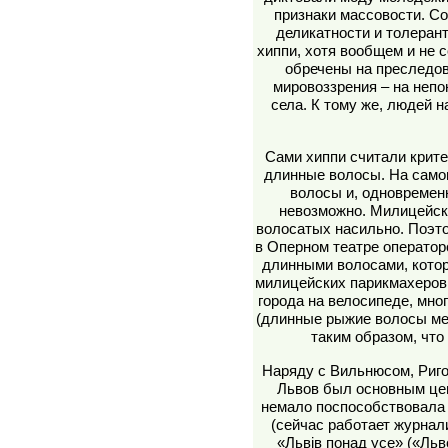
признаки массовости. С
деликатности и толеран
хиппи, хотя вообщем и не 
обречены на преследов
мировоззрения – на неп
села. К тому же, людей н
Сами хиппи считали крите
длинные волосы. На самом
волосы и, одновремен
невозможно. Милицейск
волосатых насильно. Поэт
в Оперном театре оператор
длинными волосами, котор
милицейских парикмахеров 
города на велосипеде, мно
(длинные рыжие волосы мен
таким образом, что
Наряду с Вильнюсом, Риго
Львов был основным цен
немало поспособствовала 
(сейчас работает журнал
«Львів понад усе» («Льв