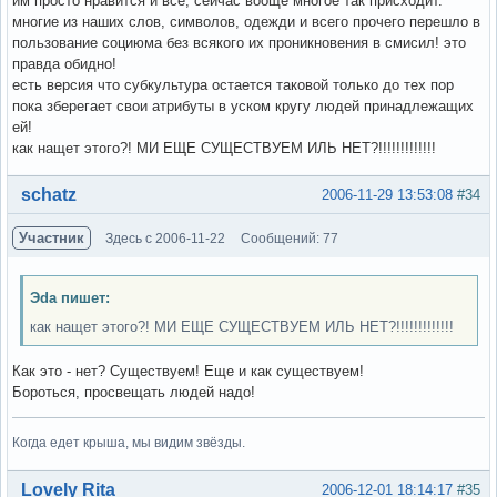
им просто нравится и все, сейчас вооще многое так присходит.
многие из наших слов, символов, одежди и всего прочего перешло в
пользование социюма без всякого их проникновения в смисил! это
правда обидно!
есть версия что субкультура остается таковой только до тех пор
пока зберегает свои атрибуты в уском кругу людей принадлежащих
ей!
как нащет этого?! МИ ЕЩЕ СУЩЕСТВУЕМ ИЛЬ НЕТ?!!!!!!!!!!!!!
Вне форума
schatz
2006-11-29 13:53:08
#34
Участник
Здесь с 2006-11-22
Сообщений: 77
Эda пишет:
как нащет этого?! МИ ЕЩЕ СУЩЕСТВУЕМ ИЛЬ НЕТ?!!!!!!!!!!!!!
Как это - нет? Существуем! Еще и как существуем!
Бороться, просвещать людей надо!
Когда едет крыша, мы видим звёзды.
Вне форума
Lovely Rita
2006-12-01 18:14:17
#35