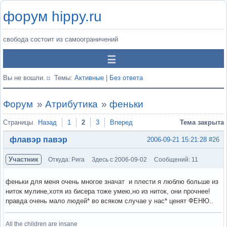
форум hippy.ru
свобода состоит из самоограничений
Вы не вошли.
Темы:
Активные
|
Без ответа
Форум
»
Атрибутика
»
феньки
Страницы
Назад
1
2
3
Вперед
Тема закрыта
флавэр павэр
2006-09-21 15:21:28
#26
Участник
Откуда: Рига
Здесь с 2006-09-02
Сообщений: 11
феньки для меня очень многое значат и плести я люблю больше из
ниток мулине,хотя из бисера тоже умею,но из ниток, они прочнее!
правда очень мало людей* во всяком случае у нас* ценят ФЕНЮ..
All the children are insane