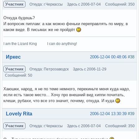
Участник
Откуда: г.Черкассы
Здесь с 2006-07-04
Сообщений: 350
Откуда будешь?
И вопросик пиплам: а как можно феньки переправлять по миру, в
каком виде. В письмах же не пройдёт
I am the Lizard King I can do anything!
Вне форума
Иркес
2006-12-04 00:48:06
#38
Участник
Откуда: Петрозаводск
Здесь с 2006-11-29
Сообщений: 50
Хаюшки, народ, я не по теме немного, перекиньте меня куда надо,
если есть такое место... Хочу про внешний вид хиппи почитать,
клеши, рубахи, что все это значит, почему, откуда. И куда
Вне форума
Lovely Rita
2006-12-04 13:30:39
#39
Участник
Откуда: г.Черкассы
Здесь с 2006-07-04
Сообщений: 350