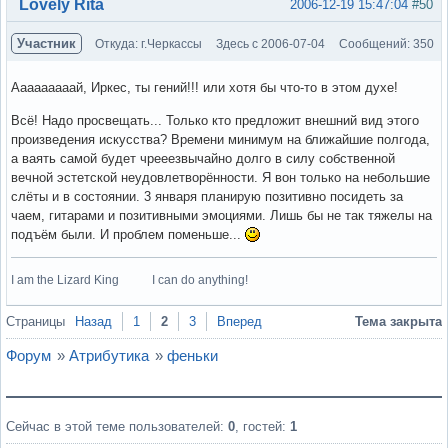
Вне форума
Lovely Rita
2006-12-19 15:47:04
#50
Участник
Откуда: г.Черкассы
Здесь с 2006-07-04
Сообщений: 350
Ааааааааай, Иркес, ты гений!!! или хотя бы что-то в этом духе!
Всё! Надо просвещать... Только кто предложит внешний вид этого
произведения искусства? Времени минимум на ближайшие полгода,
а ваять самой будет чрееезвычайно долго в силу собственной
вечной эстетской неудовлетворённости. Я вон только на небольшие
слёты и в состоянии. 3 января планирую позитивно посидеть за
чаем, гитарами и позитивными эмоциями. Лишь бы не так тяжелы на
подъём были. И проблем поменьше...
I am the Lizard King I can do anything!
Вне форума
Страницы
Назад
1
2
3
Вперед
Тема закрыта
Форум
»
Атрибутика
»
феньки
Сейчас в этой теме пользователей:
0
, гостей:
1