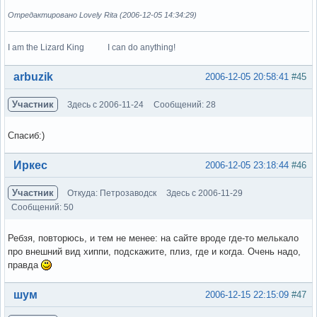
Отредактировано Lovely Rita (2006-12-05 14:34:29)
I am the Lizard King I can do anything!
Вне форума
arbuzik
2006-12-05 20:58:41
#45
Участник
Здесь с 2006-11-24
Сообщений: 28
Спасиб:)
Вне форума
Иркес
2006-12-05 23:18:44
#46
Участник
Откуда: Петрозаводск
Здесь с 2006-11-29
Сообщений: 50
Ребзя, повторюсь, и тем не менее: на сайте вроде где-то мелькало
про внешний вид хиппи, подскажите, плиз, где и когда. Очень надо,
правда
Вне форума
шум
2006-12-15 22:15:09
#47