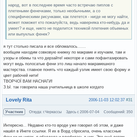
народ, вот в последнее время часто встречаю пиплов с
плетеными фенечками, только необычными, а со
специфическими рисунками, как плетется - нигде не могу найти,
может поможет кто пожалуйста, ведь наверняка кто-нибудь да и
умеет? и еще, никто не поделится техникой плетения объемных
или выпуклых фенек?
я тут столько писала и все обломалось.......
вообщем находим совковую книжку по макраме и изучаем, там и
узоры и обемы та что дерзайте! некоторе и сами пофантазировать
могут ведь полосатые фени это лиш начало макрамешного
мастерства. главное понять что каждый узлик имеет свою форму и
цвет рабочей нити!
ТВОРЧОЇ ВАМ НАСНАГИ!
З.Ы. так говорила наша учитильница в школе когдато
Вне форума
Lovely Rita
2006-11-03 12:02:37
#31
Участник
Откуда: г.Черкассы
Здесь с 2006-07-04
Сообщений: 350
Интересно... Недавно кто-то вроде уже говорил об этом, и даже
нашёл в Инете ссылки. Я их в Ворд сбросила, очень классные
феньки из ниток, я обалдела и влюбилась в них. Это ещё летом