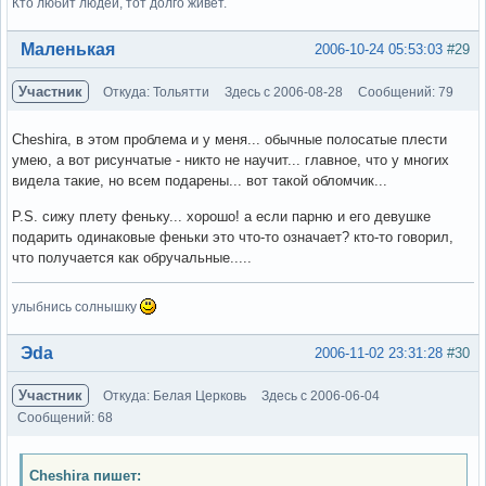
Кто любит людей, тот долго живет.
Вне форума
Маленькая
2006-10-24 05:53:03
#29
Участник
Откуда: Тольятти
Здесь с 2006-08-28
Сообщений: 79
Cheshira, в этом проблема и у меня... обычные полосатые плести
умею, а вот рисунчатые - никто не научит... главное, что у многих
видела такие, но всем подарены... вот такой обломчик...
P.S. сижу плету феньку... хорошо! а если парню и его девушке
подарить одинаковые феньки это что-то означает? кто-то говорил,
что получается как обручальные.....
улыбнись солнышку
Вне форума
Эda
2006-11-02 23:31:28
#30
Участник
Откуда: Белая Церковь
Здесь с 2006-06-04
Сообщений: 68
Cheshira пишет: