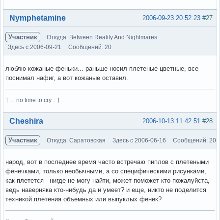
Вне форума
Nymphetamine
2006-09-23 20:52:23
#27
Участник
Откуда: Between Reality And Nightmares
Здесь с 2006-09-21
Сообщений: 20
люблю кожаные феньки... раньше носил плетеные цветные, все
поснимал нафиг, а вот кожаные оставил.
† ... no time to cry... †
Вне форума
Cheshira
2006-10-13 11:42:51
#28
Участник
Откуда: Саратовская
Здесь с 2006-06-16
Сообщений: 20
народ, вот в последнее время часто встречаю пиплов с плетеными
фенечками, только необычными, а со специфическими рисунками,
как плетется - нигде не могу найти, может поможет кто пожалуйста,
ведь наверняка кто-нибудь да и умеет? и еще, никто не поделится
техникой плетения объемных или выпуклых фенек?