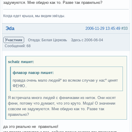
задумуются. Мне обидно как то. Разве так правильно?
Когда едет крыша, мы видим звёзды.
Вне форума
Эda
2006-11-29 13:45:49
#33
Участник
Откуда: Белая Церковь
Здесь с 2006-06-04
Сообщений: 68
schatz пишет:
флавэр павэр пишет:
правда очень мало людей* во всяком случае у нас* ценят
ФЕНЮ..
Я встречала много людей с феничками из ниток. Они носят
фени, потому что думают, что это круто. Мода! О значении
совсем не задумуются. Мне обидно как то. Разве так
правильно?
да это реально не правильно!