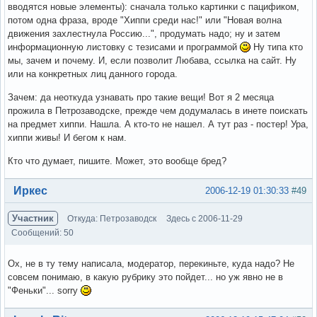
вводятся новые элементы): сначала только картинки с пацификом,
потом одна фраза, вроде "Хиппи среди нас!" или "Новая волна
движения захлестнула Россию...", продумать надо; ну и затем
информационную листовку с тезисами и программой
Ну типа кто
мы, зачем и почему. И, если позволит Любава, ссылка на сайт. Ну
или на конкретных лиц данного города.
Зачем: да неоткуда узнавать про такие вещи! Вот я 2 месяца
прожила в Петрозаводске, прежде чем додумалась в инете поискать
на предмет хиппи. Нашла. А кто-то не нашел. А тут раз - постер! Ура,
хиппи живы! И бегом к нам.
Кто что думает, пишите. Может, это вообще бред?
Вне форума
Иркес
2006-12-19 01:30:33
#49
Участник
Откуда: Петрозаводск
Здесь с 2006-11-29
Сообщений: 50
Ох, не в ту тему написала, модератор, перекиньте, куда надо? Не
совсем понимаю, в какую рубрику это пойдет... но уж явно не в
"Феньки"... sorry