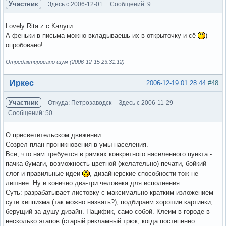
Участник
Здесь с 2006-12-01
Сообщений: 9
Lovely Rita z c Калуги
А феньки в письма можно вкладываешь их в открыточку и сё
)
опробовано!
Отредактировано шум (2006-12-15 23:31:12)
Вне форума
Иркес
2006-12-19 01:28:44
#48
Участник
Откуда: Петрозаводск
Здесь с 2006-11-29
Сообщений: 50
О пресветительском движении
Созрел план проникновения в умы населения.
Все, что нам требуется в рамках конкретного населенного пункта -
пачка бумаги, возможность цветной (желательно) печати, бойкий
слог и правильные идеи
, дизайнерские способности тож не
лишние. Ну и конечно два-три человека для исполнения...
Суть: разрабатывает листовку с максимально кратким изложением
сути хиппизма (так можно назвать?), подбираем хорошие картинки,
берущий за душу дизайн. Пацифик, само собой. Клеим в городе в
несколько этапов (старый рекламный трюк, когда постепенно