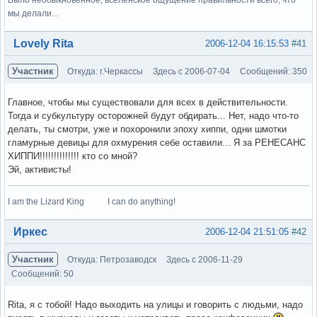
мы делали...
Вне форума
Lovely Rita
2006-12-04 16:15:53
#41
Участник
Откуда: г.Черкассы
Здесь с 2006-07-04
Сообщений: 350
Главное, чтобы мы существовали для всех в действительности.
Тогда и субкультуру осторожней будут обдирать... Нет, надо что-то
делать, ты смотри, уже и похоронили эпоху хиппи, одни шмотки
гламурные девицы для охмурения себе оставили... Я за РЕНЕСАНС
ХИППИ!!!!!!!!!!!!!! кто со мной?
Эй, активисты!
I am the Lizard King I can do anything!
Вне форума
Иркес
2006-12-04 21:51:05
#42
Участник
Откуда: Петрозаводск
Здесь с 2006-11-29
Сообщений: 50
Rita, я с тобой! Надо выходить на улицы и говорить с людьми, надо