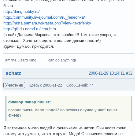
было:
http://thing.hobby.ru/
http://community.livejournal.com/ru_fenechka/
http://rasta.samara.ws/rasta.php?view=text/fenky
http://gillidu.narod.ru/lena.htm
(а сайт Даниила Маркова - это вообще!!! Там такие узоры, и
столько... Хочется сидеть и целыми днями плести!)
Удачи! Думаю, пригодится.
I am the Lizard King I can do anything!
Вне форума
schatz
2006-11-29 13:14:11
#32
Участник
Здесь с 2006-11-22
Сообщений: 77
флавэр павэр пишет:
правда очень мало людей* во всяком случае у нас* ценят
ФЕНЮ..
Я встречала много людей с феничками из ниток. Они носят фени,
потому что думают, что это круто. Мода! О значении совсем не