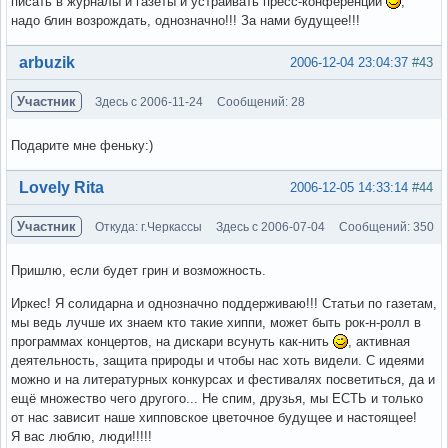
писать в журналы и газеты и устраивать пресс-конференции
,
надо блин возрождать, однозначно!!! За нами будущее!!!
Вне форума
arbuzik
2006-12-04 23:04:37
#43
Участник
Здесь с 2006-11-24
Сообщений: 28
Подарите мне феньку:)
Вне форума
Lovely Rita
2006-12-05 14:33:14
#44
Участник
Откуда: г.Черкассы
Здесь с 2006-07-04
Сообщений: 350
Пришлю, если будет грин и возможность.
Иркес! Я солидарна и однозначно поддерживаю!!! Статьи по газетам,
мы ведь лучше их знаем кто такие хиппи, может быть рок-н-ролл в
программах концертов, на дискари всунуть как-нить
, активная
деятельность, защита природы и чтобы нас хоть видели. С идеями
можно и на литературных конкурсах и фестивалях посветиться, да и
ещё множество чего другого... Не спим, друзья, мы ЕСТЬ и только
от нас зависит наше хипповское цветочное будущее и настоящее!
Я вас люблю, люди!!!!!