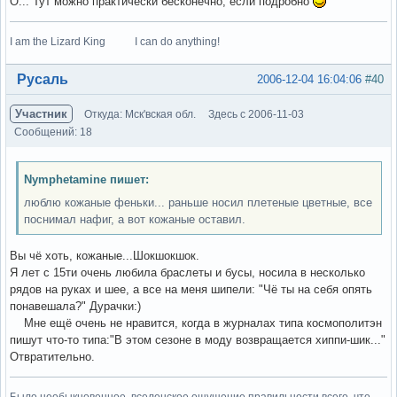
О... Тут можно практически бесконечно, если подробно
I am the Lizard King I can do anything!
Вне форума
Русаль
2006-12-04 16:04:06
#40
Участник
Откуда: Мск'вская обл.
Здесь с 2006-11-03
Сообщений: 18
Nymphetamine пишет:
люблю кожаные феньки... раньше носил плетеные цветные, все
поснимал нафиг, а вот кожаные оставил.
Вы чё хоть, кожаные...Шокшокшок.
Я лет с 15ти очень любила браслеты и бусы, носила в несколько
рядов на руках и шее, а все на меня шипели: "Чё ты на себя опять
понавешала?" Дурачки:)
Мне ещё очень не нравится, когда в журналах типа космополитэн
пишут что-то типа:"В этом сезоне в моду возвращается хиппи-шик..."
Отвратительно.
Было необыкновенное, вселенское ощущение правильности всего, что