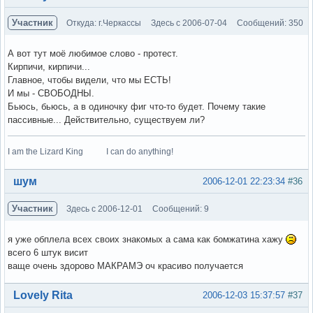
Участник
Откуда: г.Черкассы
Здесь с 2006-07-04
Сообщений: 350
А вот тут моё любимое слово - протест.
Кирпичи, кирпичи...
Главное, чтобы видели, что мы ЕСТЬ!
И мы - СВОБОДНЫ.
Бьюсь, бьюсь, а в одиночку фиг что-то будет. Почему такие
пассивные... Действительно, существуем ли?
I am the Lizard King I can do anything!
Вне форума
шум
2006-12-01 22:23:34
#36
Участник
Здесь с 2006-12-01
Сообщений: 9
я уже обплела всех своих знакомых а сама как бомжатина хажу
всего 6 штук висит
ваще очень здорово МАКРАМЭ оч красиво получается
Вне форума
Lovely Rita
2006-12-03 15:37:57
#37