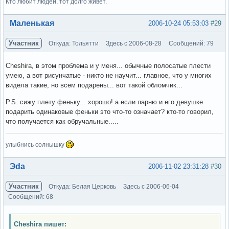
Кто любит людей, тот долго живет.
Вне форума
Маленькая
2006-10-24 05:53:03
#29
Участник
Откуда: Тольятти
Здесь с 2006-08-28
Сообщений: 79
Cheshira, в этом проблема и у меня... обычные полосатые плести
умею, а вот рисунчатые - никто не научит... главное, что у многих
видела такие, но всем подарены... вот такой обломчик...
P.S. сижу плету феньку... хорошо! а если парню и его девушке
подарить одинаковые феньки это что-то означает? кто-то говорил,
что получается как обручальные.....
улыбнись солнышку
Вне форума
Эda
2006-11-02 23:31:28
#30
Участник
Откуда: Белая Церковь
Здесь с 2006-06-04
Сообщений: 68
Cheshira пишет: