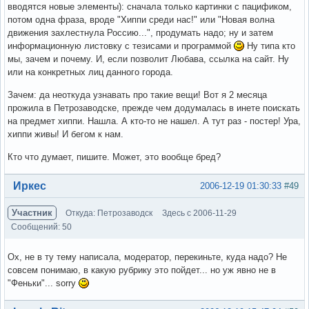
вводятся новые элементы): сначала только картинки с пацификом,
потом одна фраза, вроде "Хиппи среди нас!" или "Новая волна
движения захлестнула Россию...", продумать надо; ну и затем
информационную листовку с тезисами и программой
Ну типа кто
мы, зачем и почему. И, если позволит Любава, ссылка на сайт. Ну
или на конкретных лиц данного города.
Зачем: да неоткуда узнавать про такие вещи! Вот я 2 месяца
прожила в Петрозаводске, прежде чем додумалась в инете поискать
на предмет хиппи. Нашла. А кто-то не нашел. А тут раз - постер! Ура,
хиппи живы! И бегом к нам.
Кто что думает, пишите. Может, это вообще бред?
Вне форума
Иркес
2006-12-19 01:30:33
#49
Участник
Откуда: Петрозаводск
Здесь с 2006-11-29
Сообщений: 50
Ох, не в ту тему написала, модератор, перекиньте, куда надо? Не
совсем понимаю, в какую рубрику это пойдет... но уж явно не в
"Феньки"... sorry