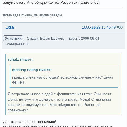
задумуются. Мне обидно как то. Разве так правильно?
Когда едет крыша, мы видим звёзды.
Вне форума
Эda
2006-11-29 13:45:49
#33
Участник
Откуда: Белая Церковь
Здесь с 2006-06-04
Сообщений: 68
schatz пишет:
флавэр павэр пишет:
правда очень мало людей* во всяком случае у нас* ценят
ФЕНЮ..
Я встречала много людей с феничками из ниток. Они носят
фени, потому что думают, что это круто. Мода! О значении
совсем не задумуются. Мне обидно как то. Разве так
правильно?
да это реально не правильно!