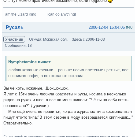
О... Тут можно практически бесконечно, если подробно
I am the Lizard King I can do anything!
Вне форума
Русаль
2006-12-04 16:04:06
#40
Участник
Откуда: Мск'вская обл.
Здесь с 2006-11-03
Сообщений: 18
Nymphetamine пишет:
люблю кожаные феньки... раньше носил плетеные цветные, все
поснимал нафиг, а вот кожаные оставил.
Вы чё хоть, кожаные...Шокшокшок.
Я лет с 15ти очень любила браслеты и бусы, носила в несколько
рядов на руках и шее, а все на меня шипели: "Чё ты на себя опять
понавешала?" Дурачки:)
Мне ещё очень не нравится, когда в журналах типа космополитэн
пишут что-то типа:"В этом сезоне в моду возвращается хиппи-шик..."
Отвратительно.
Было необыкновенное, вселенское ощущение правильности всего, что