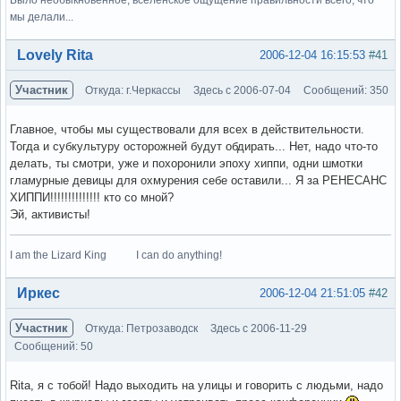
мы делали...
Вне форума
Lovely Rita
2006-12-04 16:15:53
#41
Участник
Откуда: г.Черкассы
Здесь с 2006-07-04
Сообщений: 350
Главное, чтобы мы существовали для всех в действительности.
Тогда и субкультуру осторожней будут обдирать... Нет, надо что-то
делать, ты смотри, уже и похоронили эпоху хиппи, одни шмотки
гламурные девицы для охмурения себе оставили... Я за РЕНЕСАНС
ХИППИ!!!!!!!!!!!!!! кто со мной?
Эй, активисты!
I am the Lizard King I can do anything!
Вне форума
Иркес
2006-12-04 21:51:05
#42
Участник
Откуда: Петрозаводск
Здесь с 2006-11-29
Сообщений: 50
Rita, я с тобой! Надо выходить на улицы и говорить с людьми, надо