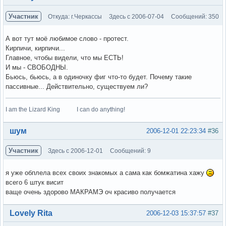
Участник
Откуда: г.Черкассы
Здесь с 2006-07-04
Сообщений: 350
А вот тут моё любимое слово - протест.
Кирпичи, кирпичи...
Главное, чтобы видели, что мы ЕСТЬ!
И мы - СВОБОДНЫ.
Бьюсь, бьюсь, а в одиночку фиг что-то будет. Почему такие
пассивные... Действительно, существуем ли?
I am the Lizard King I can do anything!
Вне форума
шум
2006-12-01 22:23:34
#36
Участник
Здесь с 2006-12-01
Сообщений: 9
я уже обплела всех своих знакомых а сама как бомжатина хажу
всего 6 штук висит
ваще очень здорово МАКРАМЭ оч красиво получается
Вне форума
Lovely Rita
2006-12-03 15:37:57
#37