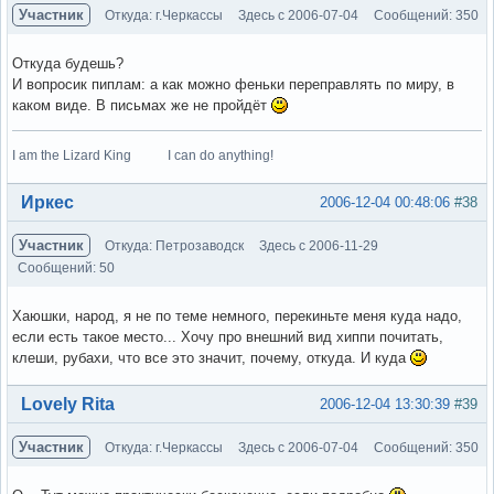
Участник
Откуда: г.Черкассы
Здесь с 2006-07-04
Сообщений: 350
Откуда будешь?
И вопросик пиплам: а как можно феньки переправлять по миру, в
каком виде. В письмах же не пройдёт
I am the Lizard King I can do anything!
Вне форума
Иркес
2006-12-04 00:48:06
#38
Участник
Откуда: Петрозаводск
Здесь с 2006-11-29
Сообщений: 50
Хаюшки, народ, я не по теме немного, перекиньте меня куда надо,
если есть такое место... Хочу про внешний вид хиппи почитать,
клеши, рубахи, что все это значит, почему, откуда. И куда
Вне форума
Lovely Rita
2006-12-04 13:30:39
#39
Участник
Откуда: г.Черкассы
Здесь с 2006-07-04
Сообщений: 350