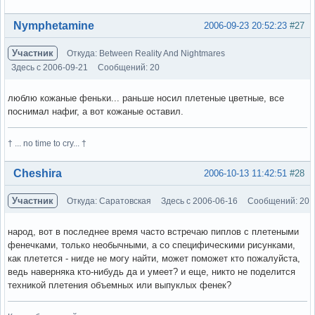
Вне форума
Nymphetamine
2006-09-23 20:52:23
#27
Участник
Откуда: Between Reality And Nightmares
Здесь с 2006-09-21
Сообщений: 20
люблю кожаные феньки... раньше носил плетеные цветные, все
поснимал нафиг, а вот кожаные оставил.
† ... no time to cry... †
Вне форума
Cheshira
2006-10-13 11:42:51
#28
Участник
Откуда: Саратовская
Здесь с 2006-06-16
Сообщений: 20
народ, вот в последнее время часто встречаю пиплов с плетеными
фенечками, только необычными, а со специфическими рисунками,
как плетется - нигде не могу найти, может поможет кто пожалуйста,
ведь наверняка кто-нибудь да и умеет? и еще, никто не поделится
техникой плетения объемных или выпуклых фенек?