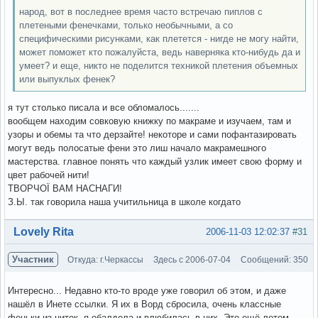
народ, вот в последнее время часто встречаю пиплов с
плетеными фенечками, только необычными, а со
специфическими рисунками, как плетется - нигде не могу найти,
может поможет кто пожалуйста, ведь наверняка кто-нибудь да и
умеет? и еще, никто не поделится техникой плетения объемных
или выпуклых фенек?
я тут столько писала и все обломалось.......
вообщем находим совковую книжку по макраме и изучаем, там и
узоры и обемы та что дерзайте! некоторе и сами пофантазировать
могут ведь полосатые фени это лиш начало макрамешного
мастерства. главное понять что каждый узлик имеет свою форму и
цвет рабочей нити!
ТВОРЧОЇ ВАМ НАСНАГИ!
З.Ы. так говорила наша учитильница в школе когдато
Вне форума
Lovely Rita
2006-11-03 12:02:37
#31
Участник
Откуда: г.Черкассы
Здесь с 2006-07-04
Сообщений: 350
Интересно... Недавно кто-то вроде уже говорил об этом, и даже
нашёл в Инете ссылки. Я их в Ворд сбросила, очень классные
феньки из ниток, я обалдела и влюбилась в них. Это ещё летом