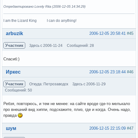
Отредактировано Lovely Rita (2006-12-05 14:34:29)
I am the Lizard King I can do anything!
Вне форума
arbuzik
2006-12-05 20:58:41
#45
Участник
Здесь с 2006-11-24
Сообщений: 28
Спасиб:)
Вне форума
Иркес
2006-12-05 23:18:44
#46
Участник
Откуда: Петрозаводск
Здесь с 2006-11-29
Сообщений: 50
Ребзя, повторюсь, и тем не менее: на сайте вроде где-то мелькало
про внешний вид хиппи, подскажите, плиз, где и когда. Очень надо,
правда
Вне форума
шум
2006-12-15 22:15:09
#47