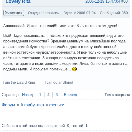
Вне форума
Lovely Rita
2006-12-19 15:47:04
#50
Участник
Откуда: г.Черкассы
Здесь с 2006-07-04
Сообщений: 350
Ааааааааай, Иркес, ты гений!!! или хотя бы что-то в этом духе!
Всё! Надо просвещать... Только кто предложит внешний вид этого
произведения искусства? Времени минимум на ближайшие полгода,
а ваять самой будет чрееезвычайно долго в силу собственной
вечной эстетской неудовлетворённости. Я вон только на небольшие
слёты и в состоянии. 3 января планирую позитивно посидеть за
чаем, гитарами и позитивными эмоциями. Лишь бы не так тяжелы на
подъём были. И проблем поменьше...
I am the Lizard King I can do anything!
Вне форума
Страницы
Назад
1
2
3
Вперед
Тема закрыта
Форум
»
Атрибутика
»
феньки
Сейчас в этой теме пользователей:
0
, гостей:
1