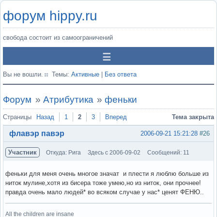
форум hippy.ru
свобода состоит из самоограничений
Вы не вошли.
Темы:
Активные
|
Без ответа
Форум
»
Атрибутика
»
феньки
Страницы
Назад
1
2
3
Вперед
Тема закрыта
флавэр павэр
2006-09-21 15:21:28
#26
Участник
Откуда: Рига
Здесь с 2006-09-02
Сообщений: 11
феньки для меня очень многое значат и плести я люблю больше из
ниток мулине,хотя из бисера тоже умею,но из ниток, они прочнее!
правда очень мало людей* во всяком случае у нас* ценят ФЕНЮ..
All the children are insane