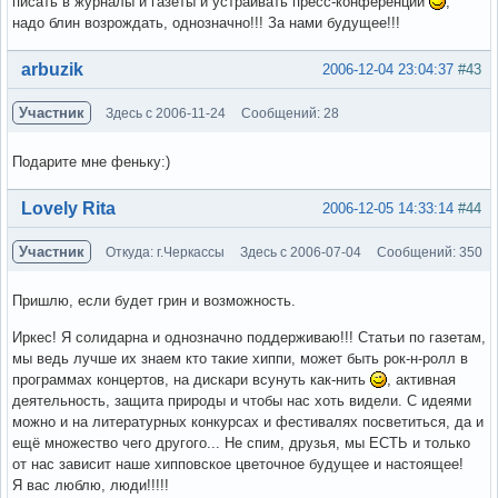
писать в журналы и газеты и устраивать пресс-конференции
,
надо блин возрождать, однозначно!!! За нами будущее!!!
Вне форума
arbuzik
2006-12-04 23:04:37
#43
Участник
Здесь с 2006-11-24
Сообщений: 28
Подарите мне феньку:)
Вне форума
Lovely Rita
2006-12-05 14:33:14
#44
Участник
Откуда: г.Черкассы
Здесь с 2006-07-04
Сообщений: 350
Пришлю, если будет грин и возможность.
Иркес! Я солидарна и однозначно поддерживаю!!! Статьи по газетам,
мы ведь лучше их знаем кто такие хиппи, может быть рок-н-ролл в
программах концертов, на дискари всунуть как-нить
, активная
деятельность, защита природы и чтобы нас хоть видели. С идеями
можно и на литературных конкурсах и фестивалях посветиться, да и
ещё множество чего другого... Не спим, друзья, мы ЕСТЬ и только
от нас зависит наше хипповское цветочное будущее и настоящее!
Я вас люблю, люди!!!!!