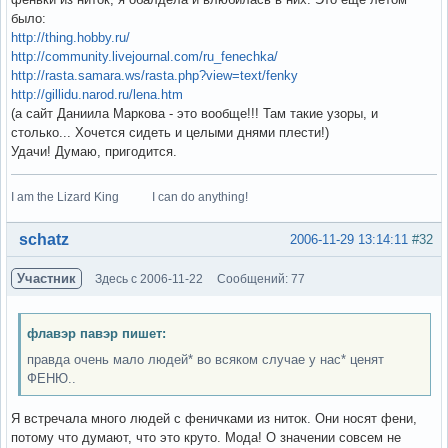
было:
http://thing.hobby.ru/
http://community.livejournal.com/ru_fenechka/
http://rasta.samara.ws/rasta.php?view=text/fenky
http://gillidu.narod.ru/lena.htm
(а сайт Даниила Маркова - это вообще!!! Там такие узоры, и
столько... Хочется сидеть и целыми днями плести!)
Удачи! Думаю, пригодится.
I am the Lizard King I can do anything!
Вне форума
schatz
2006-11-29 13:14:11
#32
Участник
Здесь с 2006-11-22
Сообщений: 77
флавэр павэр пишет:
правда очень мало людей* во всяком случае у нас* ценят
ФЕНЮ..
Я встречала много людей с феничками из ниток. Они носят фени,
потому что думают, что это круто. Мода! О значении совсем не