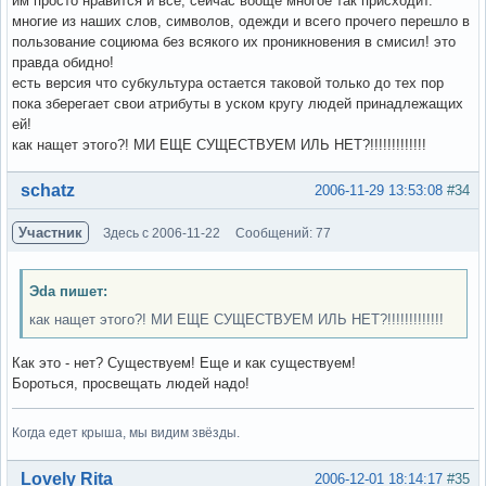
им просто нравится и все, сейчас вооще многое так присходит.
многие из наших слов, символов, одежди и всего прочего перешло в
пользование социюма без всякого их проникновения в смисил! это
правда обидно!
есть версия что субкультура остается таковой только до тех пор
пока зберегает свои атрибуты в уском кругу людей принадлежащих
ей!
как нащет этого?! МИ ЕЩЕ СУЩЕСТВУЕМ ИЛЬ НЕТ?!!!!!!!!!!!!!
Вне форума
schatz
2006-11-29 13:53:08
#34
Участник
Здесь с 2006-11-22
Сообщений: 77
Эda пишет:
как нащет этого?! МИ ЕЩЕ СУЩЕСТВУЕМ ИЛЬ НЕТ?!!!!!!!!!!!!!
Как это - нет? Существуем! Еще и как существуем!
Бороться, просвещать людей надо!
Когда едет крыша, мы видим звёзды.
Вне форума
Lovely Rita
2006-12-01 18:14:17
#35