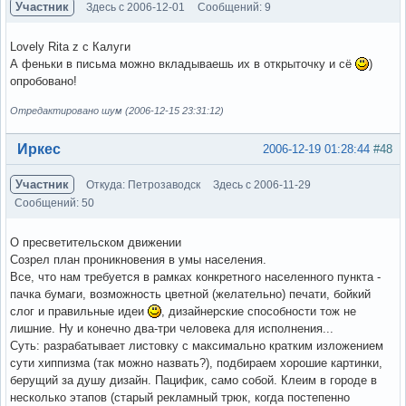
Участник
Здесь с 2006-12-01
Сообщений: 9
Lovely Rita z c Калуги
А феньки в письма можно вкладываешь их в открыточку и сё
)
опробовано!
Отредактировано шум (2006-12-15 23:31:12)
Вне форума
Иркес
2006-12-19 01:28:44
#48
Участник
Откуда: Петрозаводск
Здесь с 2006-11-29
Сообщений: 50
О пресветительском движении
Созрел план проникновения в умы населения.
Все, что нам требуется в рамках конкретного населенного пункта -
пачка бумаги, возможность цветной (желательно) печати, бойкий
слог и правильные идеи
, дизайнерские способности тож не
лишние. Ну и конечно два-три человека для исполнения...
Суть: разрабатывает листовку с максимально кратким изложением
сути хиппизма (так можно назвать?), подбираем хорошие картинки,
берущий за душу дизайн. Пацифик, само собой. Клеим в городе в
несколько этапов (старый рекламный трюк, когда постепенно