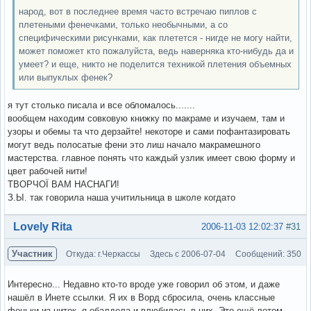
народ, вот в последнее время часто встречаю пиплов с
плетеными фенечками, только необычными, а со
специфическими рисунками, как плетется - нигде не могу найти,
может поможет кто пожалуйста, ведь наверняка кто-нибудь да и
умеет? и еще, никто не поделится техникой плетения объемных
или выпуклых фенек?
я тут столько писала и все обломалось.......
вообщем находим совковую книжку по макраме и изучаем, там и
узоры и обемы та что дерзайте! некоторе и сами пофантазировать
могут ведь полосатые фени это лиш начало макрамешного
мастерства. главное понять что каждый узлик имеет свою форму и
цвет рабочей нити!
ТВОРЧОЇ ВАМ НАСНАГИ!
З.Ы. так говорила наша учитильница в школе когдато
Вне форума
Lovely Rita
2006-11-03 12:02:37
#31
Участник
Откуда: г.Черкассы
Здесь с 2006-07-04
Сообщений: 350
Интересно... Недавно кто-то вроде уже говорил об этом, и даже
нашёл в Инете ссылки. Я их в Ворд сбросила, очень классные
феньки из ниток, я обалдела и влюбилась в них. Это ещё летом