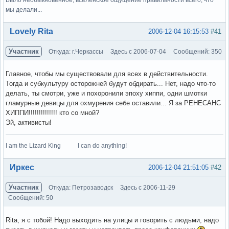
мы делали...
Вне форума
Lovely Rita
2006-12-04 16:15:53
#41
Участник
Откуда: г.Черкассы
Здесь с 2006-07-04
Сообщений: 350
Главное, чтобы мы существовали для всех в действительности.
Тогда и субкультуру осторожней будут обдирать... Нет, надо что-то
делать, ты смотри, уже и похоронили эпоху хиппи, одни шмотки
гламурные девицы для охмурения себе оставили... Я за РЕНЕСАНС
ХИППИ!!!!!!!!!!!!!! кто со мной?
Эй, активисты!
I am the Lizard King I can do anything!
Вне форума
Иркес
2006-12-04 21:51:05
#42
Участник
Откуда: Петрозаводск
Здесь с 2006-11-29
Сообщений: 50
Rita, я с тобой! Надо выходить на улицы и говорить с людьми, надо