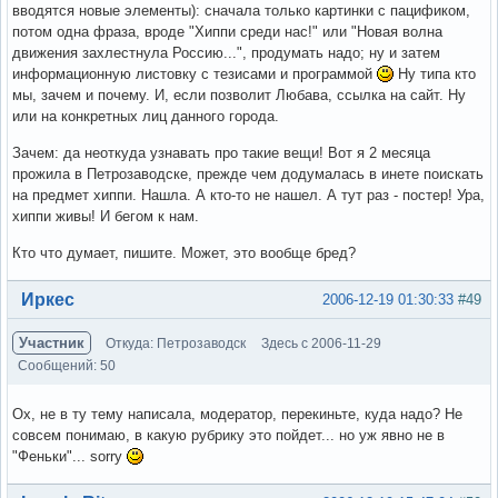
вводятся новые элементы): сначала только картинки с пацификом,
потом одна фраза, вроде "Хиппи среди нас!" или "Новая волна
движения захлестнула Россию...", продумать надо; ну и затем
информационную листовку с тезисами и программой
Ну типа кто
мы, зачем и почему. И, если позволит Любава, ссылка на сайт. Ну
или на конкретных лиц данного города.
Зачем: да неоткуда узнавать про такие вещи! Вот я 2 месяца
прожила в Петрозаводске, прежде чем додумалась в инете поискать
на предмет хиппи. Нашла. А кто-то не нашел. А тут раз - постер! Ура,
хиппи живы! И бегом к нам.
Кто что думает, пишите. Может, это вообще бред?
Вне форума
Иркес
2006-12-19 01:30:33
#49
Участник
Откуда: Петрозаводск
Здесь с 2006-11-29
Сообщений: 50
Ох, не в ту тему написала, модератор, перекиньте, куда надо? Не
совсем понимаю, в какую рубрику это пойдет... но уж явно не в
"Феньки"... sorry