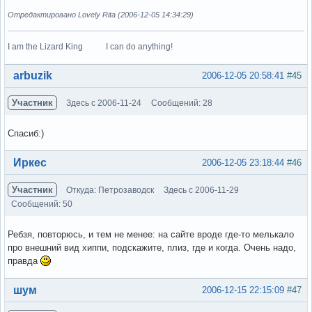
Отредактировано Lovely Rita (2006-12-05 14:34:29)
I am the Lizard King I can do anything!
Вне форума
arbuzik
2006-12-05 20:58:41
#45
Участник
Здесь с 2006-11-24
Сообщений: 28
Спасиб:)
Вне форума
Иркес
2006-12-05 23:18:44
#46
Участник
Откуда: Петрозаводск
Здесь с 2006-11-29
Сообщений: 50
Ребзя, повторюсь, и тем не менее: на сайте вроде где-то мелькало
про внешний вид хиппи, подскажите, плиз, где и когда. Очень надо,
правда
Вне форума
шум
2006-12-15 22:15:09
#47