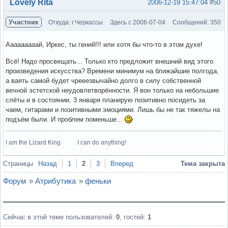
Вне форума
Lovely Rita
2006-12-19 15:47:04
#50
Участник
Откуда: г.Черкассы
Здесь с 2006-07-04
Сообщений: 350
Ааааааааай, Иркес, ты гений!!! или хотя бы что-то в этом духе!
Всё! Надо просвещать... Только кто предложит внешний вид этого
произведения искусства? Времени минимум на ближайшие полгода,
а ваять самой будет чрееезвычайно долго в силу собственной
вечной эстетской неудовлетворённости. Я вон только на небольшие
слёты и в состоянии. 3 января планирую позитивно посидеть за
чаем, гитарами и позитивными эмоциями. Лишь бы не так тяжелы на
подъём были. И проблем поменьше...
I am the Lizard King I can do anything!
Вне форума
Страницы
Назад
1
2
3
Вперед
Тема закрыта
Форум
»
Атрибутика
»
феньки
Сейчас в этой теме пользователей:
0
, гостей:
1