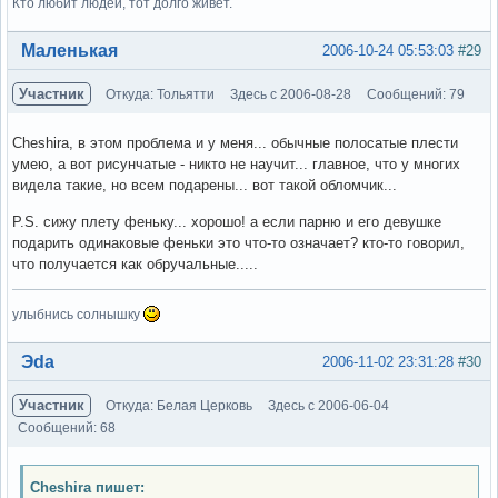
Кто любит людей, тот долго живет.
Вне форума
Маленькая
2006-10-24 05:53:03
#29
Участник
Откуда: Тольятти
Здесь с 2006-08-28
Сообщений: 79
Cheshira, в этом проблема и у меня... обычные полосатые плести
умею, а вот рисунчатые - никто не научит... главное, что у многих
видела такие, но всем подарены... вот такой обломчик...
P.S. сижу плету феньку... хорошо! а если парню и его девушке
подарить одинаковые феньки это что-то означает? кто-то говорил,
что получается как обручальные.....
улыбнись солнышку
Вне форума
Эda
2006-11-02 23:31:28
#30
Участник
Откуда: Белая Церковь
Здесь с 2006-06-04
Сообщений: 68
Cheshira пишет: