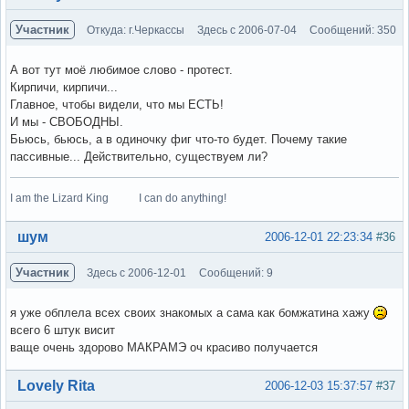
Участник
Откуда: г.Черкассы
Здесь с 2006-07-04
Сообщений: 350
А вот тут моё любимое слово - протест.
Кирпичи, кирпичи...
Главное, чтобы видели, что мы ЕСТЬ!
И мы - СВОБОДНЫ.
Бьюсь, бьюсь, а в одиночку фиг что-то будет. Почему такие
пассивные... Действительно, существуем ли?
I am the Lizard King I can do anything!
Вне форума
шум
2006-12-01 22:23:34
#36
Участник
Здесь с 2006-12-01
Сообщений: 9
я уже обплела всех своих знакомых а сама как бомжатина хажу
всего 6 штук висит
ваще очень здорово МАКРАМЭ оч красиво получается
Вне форума
Lovely Rita
2006-12-03 15:37:57
#37