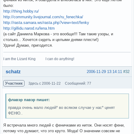
было:
http://thing.hobby.ru/
http://community.livejournal.com/ru_fenechka/
http://rasta.samara.ws/rasta.php?view=text/fenky
http://gillidu.narod.ru/lena.htm
(а сайт Даниила Маркова - это вообще!!! Там такие узоры, и
столько... Хочется сидеть и целыми днями плести!)
Удачи! Думаю, пригодится.
I am the Lizard King I can do anything!
Вне форума
schatz
2006-11-29 13:14:11
#32
Участник
Здесь с 2006-11-22
Сообщений: 77
флавэр павэр пишет:
правда очень мало людей* во всяком случае у нас* ценят
ФЕНЮ..
Я встречала много людей с феничками из ниток. Они носят фени,
потому что думают, что это круто. Мода! О значении совсем не