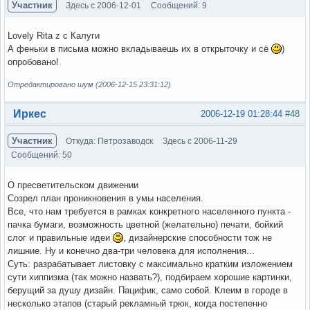
Участник
Здесь с 2006-12-01
Сообщений: 9
Lovely Rita z c Калуги
А феньки в письма можно вкладываешь их в открыточку и сё
)
опробовано!
Отредактировано шум (2006-12-15 23:31:12)
Вне форума
Иркес
2006-12-19 01:28:44
#48
Участник
Откуда: Петрозаводск
Здесь с 2006-11-29
Сообщений: 50
О пресветительском движении
Созрел план проникновения в умы населения.
Все, что нам требуется в рамках конкретного населенного пункта -
пачка бумаги, возможность цветной (желательно) печати, бойкий
слог и правильные идеи
, дизайнерские способности тож не
лишние. Ну и конечно два-три человека для исполнения...
Суть: разрабатывает листовку с максимально кратким изложением
сути хиппизма (так можно назвать?), подбираем хорошие картинки,
берущий за душу дизайн. Пацифик, само собой. Клеим в городе в
несколько этапов (старый рекламный трюк, когда постепенно