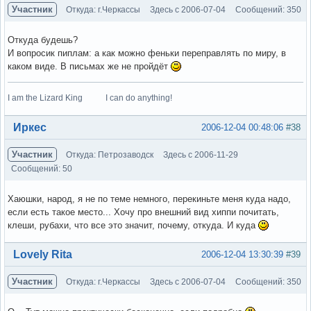
Участник
Откуда: г.Черкассы
Здесь с 2006-07-04
Сообщений: 350
Откуда будешь?
И вопросик пиплам: а как можно феньки переправлять по миру, в
каком виде. В письмах же не пройдёт
I am the Lizard King I can do anything!
Вне форума
Иркес
2006-12-04 00:48:06
#38
Участник
Откуда: Петрозаводск
Здесь с 2006-11-29
Сообщений: 50
Хаюшки, народ, я не по теме немного, перекиньте меня куда надо,
если есть такое место... Хочу про внешний вид хиппи почитать,
клеши, рубахи, что все это значит, почему, откуда. И куда
Вне форума
Lovely Rita
2006-12-04 13:30:39
#39
Участник
Откуда: г.Черкассы
Здесь с 2006-07-04
Сообщений: 350