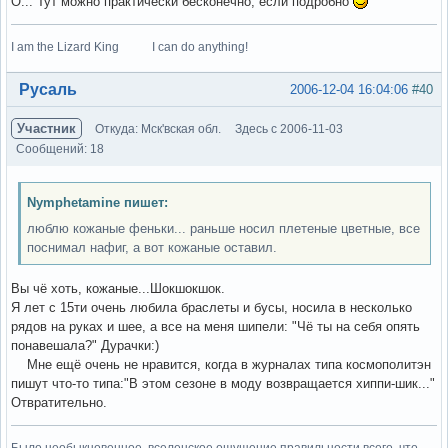
О... Тут можно практически бесконечно, если подробно
I am the Lizard King I can do anything!
Вне форума
Русаль
2006-12-04 16:04:06
#40
Участник
Откуда: Мск'вская обл.
Здесь с 2006-11-03
Сообщений: 18
Nymphetamine пишет:
люблю кожаные феньки... раньше носил плетеные цветные, все
поснимал нафиг, а вот кожаные оставил.
Вы чё хоть, кожаные...Шокшокшок.
Я лет с 15ти очень любила браслеты и бусы, носила в несколько
рядов на руках и шее, а все на меня шипели: "Чё ты на себя опять
понавешала?" Дурачки:)
Мне ещё очень не нравится, когда в журналах типа космополитэн
пишут что-то типа:"В этом сезоне в моду возвращается хиппи-шик..."
Отвратительно.
Было необыкновенное, вселенское ощущение правильности всего, что