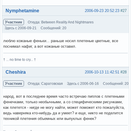
Вне форума
Nymphetamine
2006-09-23 20:52:23
#27
Участник
Откуда: Between Reality And Nightmares
Здесь с 2006-09-21
Сообщений: 20
люблю кожаные феньки... раньше носил плетеные цветные, все
поснимал нафиг, а вот кожаные оставил.
† ... no time to cry... †
Вне форума
Cheshira
2006-10-13 11:42:51
#28
Участник
Откуда: Саратовская
Здесь с 2006-06-16
Сообщений: 20
народ, вот в последнее время часто встречаю пиплов с плетеными
фенечками, только необычными, а со специфическими рисунками,
как плетется - нигде не могу найти, может поможет кто пожалуйста,
ведь наверняка кто-нибудь да и умеет? и еще, никто не поделится
техникой плетения объемных или выпуклых фенек?