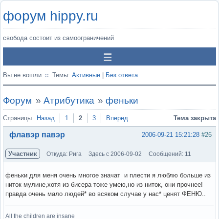
форум hippy.ru
свобода состоит из самоограничений
Вы не вошли.
Темы:
Активные
|
Без ответа
Форум
»
Атрибутика
»
феньки
Страницы
Назад
1
2
3
Вперед
Тема закрыта
флавэр павэр
2006-09-21 15:21:28
#26
Участник
Откуда: Рига
Здесь с 2006-09-02
Сообщений: 11
феньки для меня очень многое значат и плести я люблю больше из
ниток мулине,хотя из бисера тоже умею,но из ниток, они прочнее!
правда очень мало людей* во всяком случае у нас* ценят ФЕНЮ..
All the children are insane