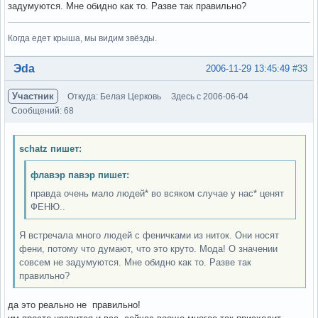
задумуются. Мне обидно как то. Разве так правильно?
Когда едет крыша, мы видим звёзды.
Вне форума
Эda
2006-11-29 13:45:49
#33
Участник
Откуда: Белая Церковь
Здесь с 2006-06-04
Сообщений: 68
schatz пишет:
флавэр павэр пишет:
правда очень мало людей* во всяком случае у нас* ценят
ФЕНЮ..
Я встречала много людей с феничками из ниток. Они носят
фени, потому что думают, что это круто. Мода! О значении
совсем не задумуются. Мне обидно как то. Разве так
правильно?
да это реально не правильно!