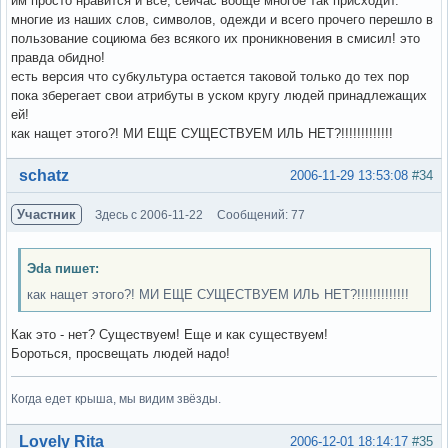
им просто нравится и все, сейчас вооще многое так присходит.
многие из наших слов, символов, одежди и всего прочего перешло в
пользование социюма без всякого их проникновения в смисил! это
правда обидно!
есть версия что субкультура остается таковой только до тех пор
пока зберегает свои атрибуты в уском кругу людей принадлежащих
ей!
как нащет этого?! МИ ЕЩЕ СУЩЕСТВУЕМ ИЛЬ НЕТ?!!!!!!!!!!!!!
Вне форума
schatz
2006-11-29 13:53:08
#34
Участник
Здесь с 2006-11-22
Сообщений: 77
Эda пишет:
как нащет этого?! МИ ЕЩЕ СУЩЕСТВУЕМ ИЛЬ НЕТ?!!!!!!!!!!!!!
Как это - нет? Существуем! Еще и как существуем!
Бороться, просвещать людей надо!
Когда едет крыша, мы видим звёзды.
Вне форума
Lovely Rita
2006-12-01 18:14:17
#35