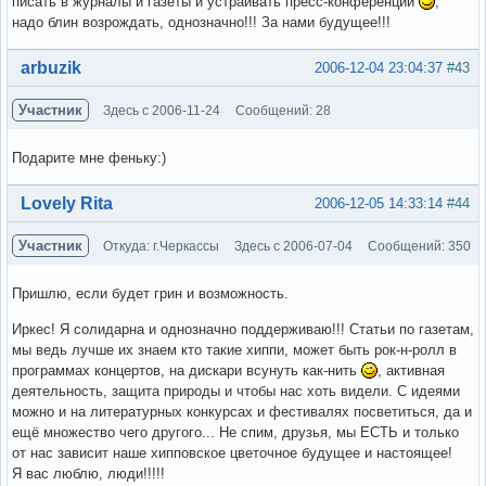
писать в журналы и газеты и устраивать пресс-конференции
,
надо блин возрождать, однозначно!!! За нами будущее!!!
Вне форума
arbuzik
2006-12-04 23:04:37
#43
Участник
Здесь с 2006-11-24
Сообщений: 28
Подарите мне феньку:)
Вне форума
Lovely Rita
2006-12-05 14:33:14
#44
Участник
Откуда: г.Черкассы
Здесь с 2006-07-04
Сообщений: 350
Пришлю, если будет грин и возможность.
Иркес! Я солидарна и однозначно поддерживаю!!! Статьи по газетам,
мы ведь лучше их знаем кто такие хиппи, может быть рок-н-ролл в
программах концертов, на дискари всунуть как-нить
, активная
деятельность, защита природы и чтобы нас хоть видели. С идеями
можно и на литературных конкурсах и фестивалях посветиться, да и
ещё множество чего другого... Не спим, друзья, мы ЕСТЬ и только
от нас зависит наше хипповское цветочное будущее и настоящее!
Я вас люблю, люди!!!!!