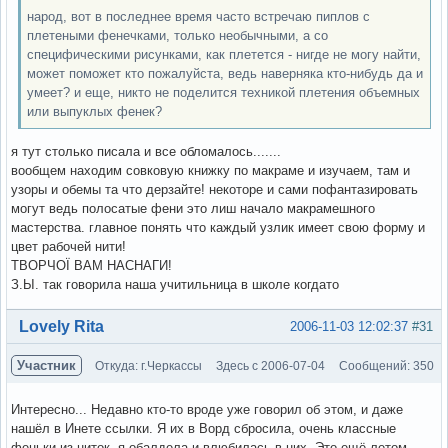
народ, вот в последнее время часто встречаю пиплов с
плетеными фенечками, только необычными, а со
специфическими рисунками, как плетется - нигде не могу найти,
может поможет кто пожалуйста, ведь наверняка кто-нибудь да и
умеет? и еще, никто не поделится техникой плетения объемных
или выпуклых фенек?
я тут столько писала и все обломалось.......
вообщем находим совковую книжку по макраме и изучаем, там и
узоры и обемы та что дерзайте! некоторе и сами пофантазировать
могут ведь полосатые фени это лиш начало макрамешного
мастерства. главное понять что каждый узлик имеет свою форму и
цвет рабочей нити!
ТВОРЧОЇ ВАМ НАСНАГИ!
З.Ы. так говорила наша учитильница в школе когдато
Вне форума
Lovely Rita
2006-11-03 12:02:37
#31
Участник
Откуда: г.Черкассы
Здесь с 2006-07-04
Сообщений: 350
Интересно... Недавно кто-то вроде уже говорил об этом, и даже
нашёл в Инете ссылки. Я их в Ворд сбросила, очень классные
феньки из ниток, я обалдела и влюбилась в них. Это ещё летом