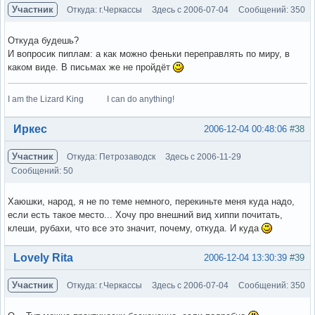
Участник
Откуда: г.Черкассы
Здесь с 2006-07-04
Сообщений: 350
Откуда будешь?
И вопросик пиплам: а как можно феньки переправлять по миру, в
каком виде. В письмах же не пройдёт
I am the Lizard King I can do anything!
Вне форума
Иркес
2006-12-04 00:48:06
#38
Участник
Откуда: Петрозаводск
Здесь с 2006-11-29
Сообщений: 50
Хаюшки, народ, я не по теме немного, перекиньте меня куда надо,
если есть такое место... Хочу про внешний вид хиппи почитать,
клеши, рубахи, что все это значит, почему, откуда. И куда
Вне форума
Lovely Rita
2006-12-04 13:30:39
#39
Участник
Откуда: г.Черкассы
Здесь с 2006-07-04
Сообщений: 350