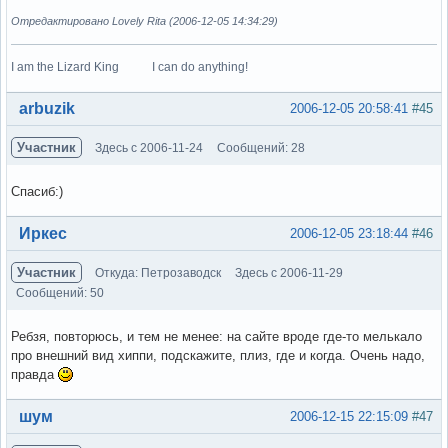
Отредактировано Lovely Rita (2006-12-05 14:34:29)
I am the Lizard King I can do anything!
Вне форума
arbuzik
2006-12-05 20:58:41
#45
Участник
Здесь с 2006-11-24
Сообщений: 28
Спасиб:)
Вне форума
Иркес
2006-12-05 23:18:44
#46
Участник
Откуда: Петрозаводск
Здесь с 2006-11-29
Сообщений: 50
Ребзя, повторюсь, и тем не менее: на сайте вроде где-то мелькало
про внешний вид хиппи, подскажите, плиз, где и когда. Очень надо,
правда
Вне форума
шум
2006-12-15 22:15:09
#47