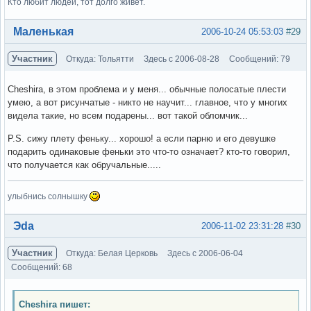
Кто любит людей, тот долго живет.
Вне форума
Маленькая
2006-10-24 05:53:03
#29
Участник
Откуда: Тольятти
Здесь с 2006-08-28
Сообщений: 79
Cheshira, в этом проблема и у меня... обычные полосатые плести
умею, а вот рисунчатые - никто не научит... главное, что у многих
видела такие, но всем подарены... вот такой обломчик...
P.S. сижу плету феньку... хорошо! а если парню и его девушке
подарить одинаковые феньки это что-то означает? кто-то говорил,
что получается как обручальные.....
улыбнись солнышку
Вне форума
Эda
2006-11-02 23:31:28
#30
Участник
Откуда: Белая Церковь
Здесь с 2006-06-04
Сообщений: 68
Cheshira пишет: