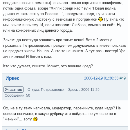
вводятся новые элементы): сначала только картинки с пацификом,
потом одна фраза, вроде "Хиппи среди нас!" или "Новая волна
движения захлестнула Россию...", продумать надо; ну и затем
информационную листовку с тезисами и программой
Ну типа кто
мы, зачем и почему. И, если позволит Любава, ссылка на сайт. Ну
или на конкретных лиц данного города.
Зачем: да неоткуда узнавать про такие вещи! Вот я 2 месяца
прожила в Петрозаводске, прежде чем додумалась в инете поискать
на предмет хиппи. Нашла. А кто-то не нашел. А тут раз - постер! Ура,
хиппи живы! И бегом к нам.
Кто что думает, пишите. Может, это вообще бред?
Вне форума
Иркес
2006-12-19 01:30:33
#49
Участник
Откуда: Петрозаводск
Здесь с 2006-11-29
Сообщений: 50
Ох, не в ту тему написала, модератор, перекиньте, куда надо? Не
совсем понимаю, в какую рубрику это пойдет... но уж явно не в
"Феньки"... sorry