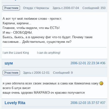
Участник
Откуда: г.Черкассы
Здесь с 2006-07-04
Сообщений: 350
А вот тут моё любимое слово - протест.
Кирпичи, кирпичи...
Главное, чтобы видели, что мы ЕСТЬ!
И мы - СВОБОДНЫ.
Бьюсь, бьюсь, а в одиночку фиг что-то будет. Почему такие
пассивные... Действительно, существуем ли?
I am the Lizard King I can do anything!
Вне форума
шум
2006-12-01 22:23:34
#36
Участник
Здесь с 2006-12-01
Сообщений: 9
я уже обплела всех своих знакомых а сама как бомжатина хажу
всего 6 штук висит
ваще очень здорово МАКРАМЭ оч красиво получается
Вне форума
Lovely Rita
2006-12-03 15:37:57
#37