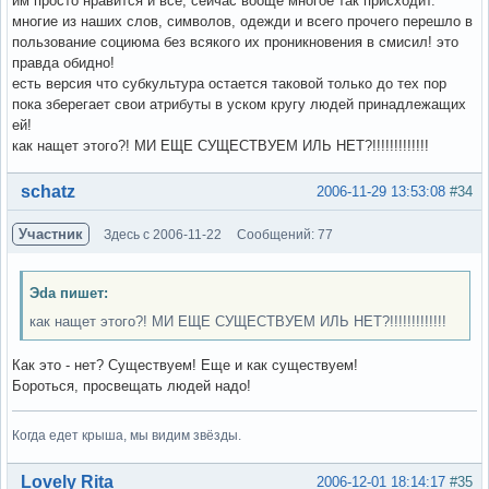
им просто нравится и все, сейчас вооще многое так присходит.
многие из наших слов, символов, одежди и всего прочего перешло в
пользование социюма без всякого их проникновения в смисил! это
правда обидно!
есть версия что субкультура остается таковой только до тех пор
пока зберегает свои атрибуты в уском кругу людей принадлежащих
ей!
как нащет этого?! МИ ЕЩЕ СУЩЕСТВУЕМ ИЛЬ НЕТ?!!!!!!!!!!!!!
Вне форума
schatz
2006-11-29 13:53:08
#34
Участник
Здесь с 2006-11-22
Сообщений: 77
Эda пишет:
как нащет этого?! МИ ЕЩЕ СУЩЕСТВУЕМ ИЛЬ НЕТ?!!!!!!!!!!!!!
Как это - нет? Существуем! Еще и как существуем!
Бороться, просвещать людей надо!
Когда едет крыша, мы видим звёзды.
Вне форума
Lovely Rita
2006-12-01 18:14:17
#35