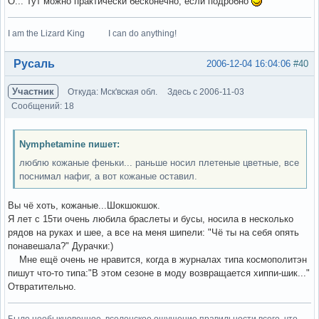
О... Тут можно практически бесконечно, если подробно
I am the Lizard King I can do anything!
Вне форума
Русаль
2006-12-04 16:04:06
#40
Участник
Откуда: Мск'вская обл.
Здесь с 2006-11-03
Сообщений: 18
Nymphetamine пишет:
люблю кожаные феньки... раньше носил плетеные цветные, все
поснимал нафиг, а вот кожаные оставил.
Вы чё хоть, кожаные...Шокшокшок.
Я лет с 15ти очень любила браслеты и бусы, носила в несколько
рядов на руках и шее, а все на меня шипели: "Чё ты на себя опять
понавешала?" Дурачки:)
Мне ещё очень не нравится, когда в журналах типа космополитэн
пишут что-то типа:"В этом сезоне в моду возвращается хиппи-шик..."
Отвратительно.
Было необыкновенное, вселенское ощущение правильности всего, что