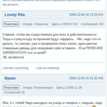
мы делали...
Вне форума
Lovely Rita
2006-12-04 16:15:53
#41
Участник
Откуда: г.Черкассы
Здесь с 2006-07-04
Сообщений: 350
Главное, чтобы мы существовали для всех в действительности.
Тогда и субкультуру осторожней будут обдирать... Нет, надо что-то
делать, ты смотри, уже и похоронили эпоху хиппи, одни шмотки
гламурные девицы для охмурения себе оставили... Я за РЕНЕСАНС
ХИППИ!!!!!!!!!!!!!! кто со мной?
Эй, активисты!
I am the Lizard King I can do anything!
Вне форума
Иркес
2006-12-04 21:51:05
#42
Участник
Откуда: Петрозаводск
Здесь с 2006-11-29
Сообщений: 50
Rita, я с тобой! Надо выходить на улицы и говорить с людьми, надо