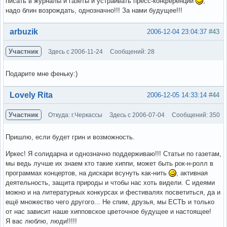
писать в журналы и газеты и устраивать пресс-конференции
,
надо блин возрождать, однозначно!!! За нами будущее!!!
Вне форума
arbuzik
2006-12-04 23:04:37
#43
Участник
Здесь с 2006-11-24
Сообщений: 28
Подарите мне феньку:)
Вне форума
Lovely Rita
2006-12-05 14:33:14
#44
Участник
Откуда: г.Черкассы
Здесь с 2006-07-04
Сообщений: 350
Пришлю, если будет грин и возможность.
Иркес! Я солидарна и однозначно поддерживаю!!! Статьи по газетам,
мы ведь лучше их знаем кто такие хиппи, может быть рок-н-ролл в
программах концертов, на дискари всунуть как-нить
, активная
деятельность, защита природы и чтобы нас хоть видели. С идеями
можно и на литературных конкурсах и фестивалях посветиться, да и
ещё множество чего другого... Не спим, друзья, мы ЕСТЬ и только
от нас зависит наше хипповское цветочное будущее и настоящее!
Я вас люблю, люди!!!!!