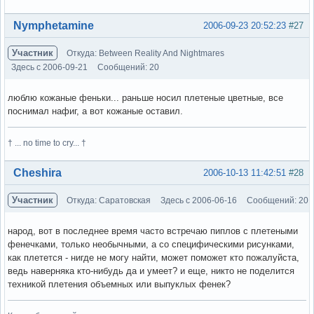
Вне форума
Nymphetamine
2006-09-23 20:52:23
#27
Участник
Откуда: Between Reality And Nightmares
Здесь с 2006-09-21
Сообщений: 20
люблю кожаные феньки... раньше носил плетеные цветные, все
поснимал нафиг, а вот кожаные оставил.
† ... no time to cry... †
Вне форума
Cheshira
2006-10-13 11:42:51
#28
Участник
Откуда: Саратовская
Здесь с 2006-06-16
Сообщений: 20
народ, вот в последнее время часто встречаю пиплов с плетеными
фенечками, только необычными, а со специфическими рисунками,
как плетется - нигде не могу найти, может поможет кто пожалуйста,
ведь наверняка кто-нибудь да и умеет? и еще, никто не поделится
техникой плетения объемных или выпуклых фенек?