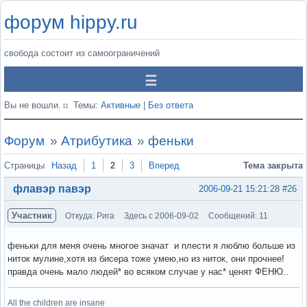
форум hippy.ru
свобода состоит из самоограничений
Вы не вошли.
Темы:
Активные
|
Без ответа
Форум
»
Атрибутика
»
феньки
Страницы
Назад
1
2
3
Вперед
Тема закрыта
флавэр павэр
2006-09-21 15:21:28
#26
Участник
Откуда: Рига
Здесь с 2006-09-02
Сообщений: 11
феньки для меня очень многое значат и плести я люблю больше из
ниток мулине,хотя из бисера тоже умею,но из ниток, они прочнее!
правда очень мало людей* во всяком случае у нас* ценят ФЕНЮ..
All the children are insane