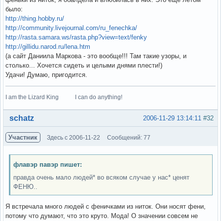
было:
http://thing.hobby.ru/
http://community.livejournal.com/ru_fenechka/
http://rasta.samara.ws/rasta.php?view=text/fenky
http://gillidu.narod.ru/lena.htm
(а сайт Даниила Маркова - это вообще!!! Там такие узоры, и
столько... Хочется сидеть и целыми днями плести!)
Удачи! Думаю, пригодится.
I am the Lizard King I can do anything!
Вне форума
schatz
2006-11-29 13:14:11
#32
Участник
Здесь с 2006-11-22
Сообщений: 77
флавэр павэр пишет:
правда очень мало людей* во всяком случае у нас* ценят
ФЕНЮ..
Я встречала много людей с феничками из ниток. Они носят фени,
потому что думают, что это круто. Мода! О значении совсем не