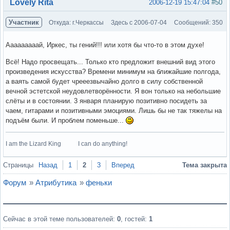
Вне форума
Lovely Rita
2006-12-19 15:47:04
#50
Участник
Откуда: г.Черкассы
Здесь с 2006-07-04
Сообщений: 350
Ааааааааай, Иркес, ты гений!!! или хотя бы что-то в этом духе!
Всё! Надо просвещать... Только кто предложит внешний вид этого
произведения искусства? Времени минимум на ближайшие полгода,
а ваять самой будет чрееезвычайно долго в силу собственной
вечной эстетской неудовлетворённости. Я вон только на небольшие
слёты и в состоянии. 3 января планирую позитивно посидеть за
чаем, гитарами и позитивными эмоциями. Лишь бы не так тяжелы на
подъём были. И проблем поменьше...
I am the Lizard King I can do anything!
Вне форума
Страницы
Назад
1
2
3
Вперед
Тема закрыта
Форум
»
Атрибутика
»
феньки
Сейчас в этой теме пользователей:
0
, гостей:
1