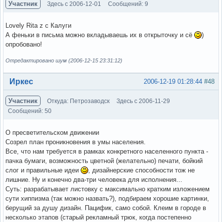
Участник
Здесь с 2006-12-01
Сообщений: 9
Lovely Rita z c Калуги
А феньки в письма можно вкладываешь их в открыточку и сё
)
опробовано!
Отредактировано шум (2006-12-15 23:31:12)
Вне форума
Иркес
2006-12-19 01:28:44
#48
Участник
Откуда: Петрозаводск
Здесь с 2006-11-29
Сообщений: 50
О пресветительском движении
Созрел план проникновения в умы населения.
Все, что нам требуется в рамках конкретного населенного пункта -
пачка бумаги, возможность цветной (желательно) печати, бойкий
слог и правильные идеи
, дизайнерские способности тож не
лишние. Ну и конечно два-три человека для исполнения...
Суть: разрабатывает листовку с максимально кратким изложением
сути хиппизма (так можно назвать?), подбираем хорошие картинки,
берущий за душу дизайн. Пацифик, само собой. Клеим в городе в
несколько этапов (старый рекламный трюк, когда постепенно