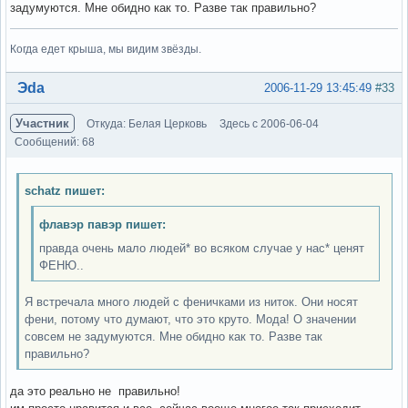
задумуются. Мне обидно как то. Разве так правильно?
Когда едет крыша, мы видим звёзды.
Вне форума
Эda
2006-11-29 13:45:49
#33
Участник
Откуда: Белая Церковь
Здесь с 2006-06-04
Сообщений: 68
schatz пишет:
флавэр павэр пишет:
правда очень мало людей* во всяком случае у нас* ценят
ФЕНЮ..
Я встречала много людей с феничками из ниток. Они носят
фени, потому что думают, что это круто. Мода! О значении
совсем не задумуются. Мне обидно как то. Разве так
правильно?
да это реально не правильно!