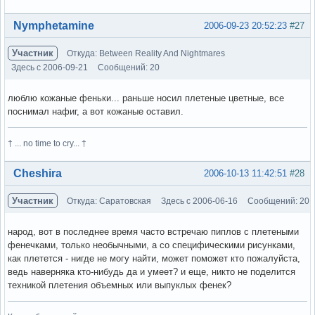
Вне форума
Nymphetamine
2006-09-23 20:52:23
#27
Участник
Откуда: Between Reality And Nightmares
Здесь с 2006-09-21
Сообщений: 20
люблю кожаные феньки... раньше носил плетеные цветные, все
поснимал нафиг, а вот кожаные оставил.
† ... no time to cry... †
Вне форума
Cheshira
2006-10-13 11:42:51
#28
Участник
Откуда: Саратовская
Здесь с 2006-06-16
Сообщений: 20
народ, вот в последнее время часто встречаю пиплов с плетеными
фенечками, только необычными, а со специфическими рисунками,
как плетется - нигде не могу найти, может поможет кто пожалуйста,
ведь наверняка кто-нибудь да и умеет? и еще, никто не поделится
техникой плетения объемных или выпуклых фенек?