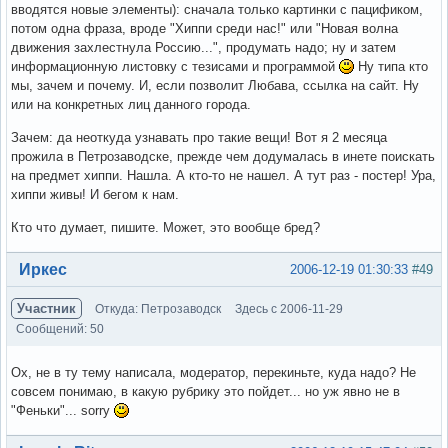
вводятся новые элементы): сначала только картинки с пацификом,
потом одна фраза, вроде "Хиппи среди нас!" или "Новая волна
движения захлестнула Россию...", продумать надо; ну и затем
информационную листовку с тезисами и программой
Ну типа кто
мы, зачем и почему. И, если позволит Любава, ссылка на сайт. Ну
или на конкретных лиц данного города.
Зачем: да неоткуда узнавать про такие вещи! Вот я 2 месяца
прожила в Петрозаводске, прежде чем додумалась в инете поискать
на предмет хиппи. Нашла. А кто-то не нашел. А тут раз - постер! Ура,
хиппи живы! И бегом к нам.
Кто что думает, пишите. Может, это вообще бред?
Вне форума
Иркес
2006-12-19 01:30:33
#49
Участник
Откуда: Петрозаводск
Здесь с 2006-11-29
Сообщений: 50
Ох, не в ту тему написала, модератор, перекиньте, куда надо? Не
совсем понимаю, в какую рубрику это пойдет... но уж явно не в
"Феньки"... sorry