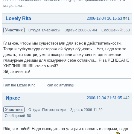
мы делали...
Вне форума
Lovely Rita
2006-12-04 16:15:53
#41
Участник
Откуда: г.Черкассы
Здесь с 2006-07-04
Сообщений: 350
Главное, чтобы мы существовали для всех в действительности.
Тогда и субкультуру осторожней будут обдирать... Нет, надо что-то
делать, ты смотри, уже и похоронили эпоху хиппи, одни шмотки
гламурные девицы для охмурения себе оставили... Я за РЕНЕСАНС
ХИППИ!!!!!!!!!!!!!! кто со мной?
Эй, активисты!
I am the Lizard King I can do anything!
Вне форума
Иркес
2006-12-04 21:51:05
#42
Участник
Откуда: Петрозаводск
Здесь с 2006-11-29
Сообщений: 50
Rita, я с тобой! Надо выходить на улицы и говорить с людьми, надо