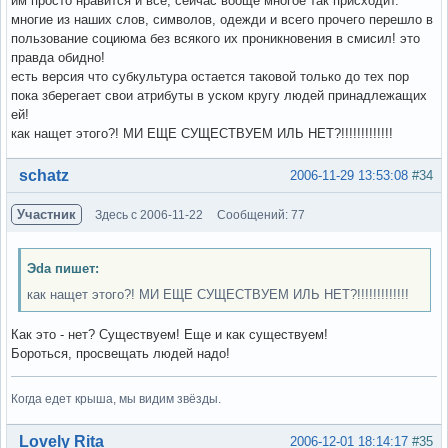
им просто нравится и все, сейчас вооще многое так присходит.
многие из наших слов, символов, одежди и всего прочего перешло в
пользование социюма без всякого их проникновения в смисил! это
правда обидно!
есть версия что субкультура остается таковой только до тех пор
пока зберегает свои атрибуты в уском кругу людей принадлежащих
ей!
как нащет этого?! МИ ЕЩЕ СУЩЕСТВУЕМ ИЛЬ НЕТ?!!!!!!!!!!!!!
Вне форума
schatz
2006-11-29 13:53:08
#34
Участник
Здесь с 2006-11-22
Сообщений: 77
Эda пишет:
как нащет этого?! МИ ЕЩЕ СУЩЕСТВУЕМ ИЛЬ НЕТ?!!!!!!!!!!!!!
Как это - нет? Существуем! Еще и как существуем!
Бороться, просвещать людей надо!
Когда едет крыша, мы видим звёзды.
Вне форума
Lovely Rita
2006-12-01 18:14:17
#35