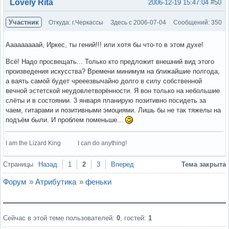
Вне форума
Lovely Rita
2006-12-19 15:47:04
#50
Участник
Откуда: г.Черкассы
Здесь с 2006-07-04
Сообщений: 350
Ааааааааай, Иркес, ты гений!!! или хотя бы что-то в этом духе!
Всё! Надо просвещать... Только кто предложит внешний вид этого
произведения искусства? Времени минимум на ближайшие полгода,
а ваять самой будет чрееезвычайно долго в силу собственной
вечной эстетской неудовлетворённости. Я вон только на небольшие
слёты и в состоянии. 3 января планирую позитивно посидеть за
чаем, гитарами и позитивными эмоциями. Лишь бы не так тяжелы на
подъём были. И проблем поменьше...
I am the Lizard King I can do anything!
Вне форума
Страницы
Назад
1
2
3
Вперед
Тема закрыта
Форум
»
Атрибутика
»
феньки
Сейчас в этой теме пользователей:
0
, гостей:
1