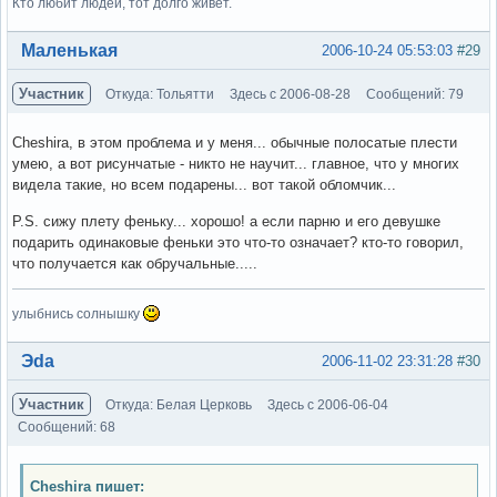
Кто любит людей, тот долго живет.
Вне форума
Маленькая
2006-10-24 05:53:03
#29
Участник
Откуда: Тольятти
Здесь с 2006-08-28
Сообщений: 79
Cheshira, в этом проблема и у меня... обычные полосатые плести
умею, а вот рисунчатые - никто не научит... главное, что у многих
видела такие, но всем подарены... вот такой обломчик...
P.S. сижу плету феньку... хорошо! а если парню и его девушке
подарить одинаковые феньки это что-то означает? кто-то говорил,
что получается как обручальные.....
улыбнись солнышку
Вне форума
Эda
2006-11-02 23:31:28
#30
Участник
Откуда: Белая Церковь
Здесь с 2006-06-04
Сообщений: 68
Cheshira пишет: