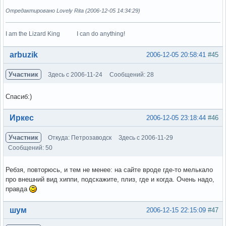
Отредактировано Lovely Rita (2006-12-05 14:34:29)
I am the Lizard King I can do anything!
Вне форума
arbuzik
2006-12-05 20:58:41
#45
Участник
Здесь с 2006-11-24
Сообщений: 28
Спасиб:)
Вне форума
Иркес
2006-12-05 23:18:44
#46
Участник
Откуда: Петрозаводск
Здесь с 2006-11-29
Сообщений: 50
Ребзя, повторюсь, и тем не менее: на сайте вроде где-то мелькало
про внешний вид хиппи, подскажите, плиз, где и когда. Очень надо,
правда
Вне форума
шум
2006-12-15 22:15:09
#47