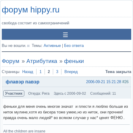
форум hippy.ru
свобода состоит из самоограничений
Вы не вошли.
Темы:
Активные
|
Без ответа
Форум
»
Атрибутика
»
феньки
Страницы
Назад
1
2
3
Вперед
Тема закрыта
флавэр павэр
2006-09-21 15:21:28
#26
Участник
Откуда: Рига
Здесь с 2006-09-02
Сообщений: 11
феньки для меня очень многое значат и плести я люблю больше из
ниток мулине,хотя из бисера тоже умею,но из ниток, они прочнее!
правда очень мало людей* во всяком случае у нас* ценят ФЕНЮ..
All the children are insane