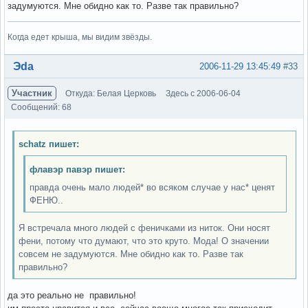
задумуются. Мне обидно как то. Разве так правильно?
Когда едет крыша, мы видим звёзды.
Вне форума
Эda
2006-11-29 13:45:49
#33
Участник
Откуда: Белая Церковь
Здесь с 2006-06-04
Сообщений: 68
schatz пишет:
флавэр павэр пишет:
правда очень мало людей* во всяком случае у нас* ценят
ФЕНЮ..
Я встречала много людей с феничками из ниток. Они носят
фени, потому что думают, что это круто. Мода! О значении
совсем не задумуются. Мне обидно как то. Разве так
правильно?
да это реально не правильно!