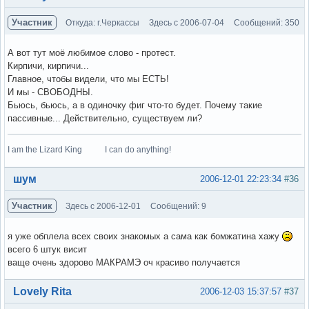
Участник
Откуда: г.Черкассы
Здесь с 2006-07-04
Сообщений: 350
А вот тут моё любимое слово - протест.
Кирпичи, кирпичи...
Главное, чтобы видели, что мы ЕСТЬ!
И мы - СВОБОДНЫ.
Бьюсь, бьюсь, а в одиночку фиг что-то будет. Почему такие
пассивные... Действительно, существуем ли?
I am the Lizard King I can do anything!
Вне форума
шум
2006-12-01 22:23:34
#36
Участник
Здесь с 2006-12-01
Сообщений: 9
я уже обплела всех своих знакомых а сама как бомжатина хажу
всего 6 штук висит
ваще очень здорово МАКРАМЭ оч красиво получается
Вне форума
Lovely Rita
2006-12-03 15:37:57
#37