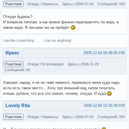
Участник
Откуда: г.Черкассы
Здесь с 2006-07-04
Сообщений: 350
Откуда будешь?
И вопросик пиплам: а как можно феньки переправлять по миру, в
каком виде. В письмах же не пройдёт
I am the Lizard King I can do anything!
Вне форума
Иркес
2006-12-04 00:48:06
#38
Участник
Откуда: Петрозаводск
Здесь с 2006-11-29
Сообщений: 50
Хаюшки, народ, я не по теме немного, перекиньте меня куда надо,
если есть такое место... Хочу про внешний вид хиппи почитать,
клеши, рубахи, что все это значит, почему, откуда. И куда
Вне форума
Lovely Rita
2006-12-04 13:30:39
#39
Участник
Откуда: г.Черкассы
Здесь с 2006-07-04
Сообщений: 350