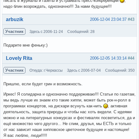
писать в журналы и газеты и устраивать пресс-конференции
,
надо блин возрождать, однозначно!!! За нами будущее!!!
Вне форума
arbuzik
2006-12-04 23:04:37
#43
Участник
Здесь с 2006-11-24
Сообщений: 28
Подарите мне феньку:)
Вне форума
Lovely Rita
2006-12-05 14:33:14
#44
Участник
Откуда: г.Черкассы
Здесь с 2006-07-04
Сообщений: 350
Пришлю, если будет грин и возможность.
Иркес! Я солидарна и однозначно поддерживаю!!! Статьи по газетам,
мы ведь лучше их знаем кто такие хиппи, может быть рок-н-ролл в
программах концертов, на дискари всунуть как-нить
, активная
деятельность, защита природы и чтобы нас хоть видели. С идеями
можно и на литературных конкурсах и фестивалях посветиться, да и
ещё множество чего другого... Не спим, друзья, мы ЕСТЬ и только
от нас зависит наше хипповское цветочное будущее и настоящее!
Я вас люблю, люди!!!!!