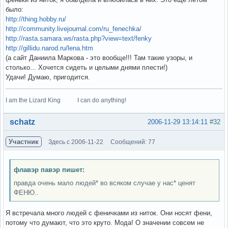
было:
http://thing.hobby.ru/
http://community.livejournal.com/ru_fenechka/
http://rasta.samara.ws/rasta.php?view=text/fenky
http://gillidu.narod.ru/lena.htm
(а сайт Даниила Маркова - это вообще!!! Там такие узоры, и
столько... Хочется сидеть и целыми днями плести!)
Удачи! Думаю, пригодится.
I am the Lizard King I can do anything!
Вне форума
schatz
2006-11-29 13:14:11
#32
Участник
Здесь с 2006-11-22
Сообщений: 77
флавэр павэр пишет:
правда очень мало людей* во всяком случае у нас* ценят
ФЕНЮ..
Я встречала много людей с феничками из ниток. Они носят фени,
потому что думают, что это круто. Мода! О значении совсем не