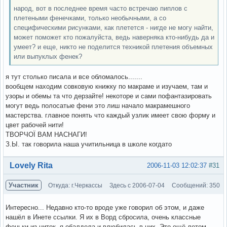
народ, вот в последнее время часто встречаю пиплов с
плетеными фенечками, только необычными, а со
специфическими рисунками, как плетется - нигде не могу найти,
может поможет кто пожалуйста, ведь наверняка кто-нибудь да и
умеет? и еще, никто не поделится техникой плетения объемных
или выпуклых фенек?
я тут столько писала и все обломалось.......
вообщем находим совковую книжку по макраме и изучаем, там и
узоры и обемы та что дерзайте! некоторе и сами пофантазировать
могут ведь полосатые фени это лиш начало макрамешного
мастерства. главное понять что каждый узлик имеет свою форму и
цвет рабочей нити!
ТВОРЧОЇ ВАМ НАСНАГИ!
З.Ы. так говорила наша учитильница в школе когдато
Вне форума
Lovely Rita
2006-11-03 12:02:37
#31
Участник
Откуда: г.Черкассы
Здесь с 2006-07-04
Сообщений: 350
Интересно... Недавно кто-то вроде уже говорил об этом, и даже
нашёл в Инете ссылки. Я их в Ворд сбросила, очень классные
феньки из ниток, я обалдела и влюбилась в них. Это ещё летом