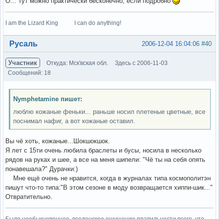
О... Тут можно практически бесконечно, если подробно
I am the Lizard King I can do anything!
Вне форума
Русаль
2006-12-04 16:04:06
#40
Участник
Откуда: Мск'вская обл.
Здесь с 2006-11-03
Сообщений: 18
Nymphetamine пишет:
люблю кожаные феньки... раньше носил плетеные цветные, все
поснимал нафиг, а вот кожаные оставил.
Вы чё хоть, кожаные...Шокшокшок.
Я лет с 15ти очень любила браслеты и бусы, носила в несколько
рядов на руках и шее, а все на меня шипели: "Чё ты на себя опять
понавешала?" Дурачки:)
Мне ещё очень не нравится, когда в журналах типа космополитэн
пишут что-то типа:"В этом сезоне в моду возвращается хиппи-шик..."
Отвратительно.
Было необыкновенное, вселенское ощущение правильности всего, что