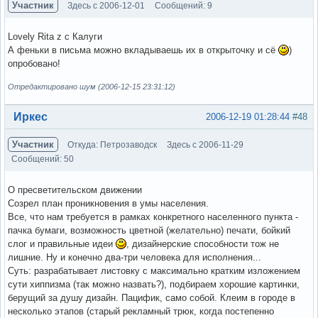
Участник
Здесь с 2006-12-01
Сообщений: 9
Lovely Rita z c Калуги
А феньки в письма можно вкладываешь их в открыточку и сё
)
опробовано!
Отредактировано шум (2006-12-15 23:31:12)
Вне форума
Иркес
2006-12-19 01:28:44
#48
Участник
Откуда: Петрозаводск
Здесь с 2006-11-29
Сообщений: 50
О пресветительском движении
Созрел план проникновения в умы населения.
Все, что нам требуется в рамках конкретного населенного пункта -
пачка бумаги, возможность цветной (желательно) печати, бойкий
слог и правильные идеи
, дизайнерские способности тож не
лишние. Ну и конечно два-три человека для исполнения...
Суть: разрабатывает листовку с максимально кратким изложением
сути хиппизма (так можно назвать?), подбираем хорошие картинки,
берущий за душу дизайн. Пацифик, само собой. Клеим в городе в
несколько этапов (старый рекламный трюк, когда постепенно