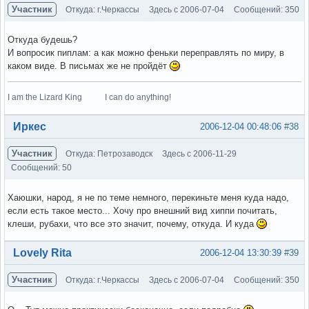
Участник
Откуда: г.Черкассы
Здесь с 2006-07-04
Сообщений: 350
Откуда будешь?
И вопросик пиплам: а как можно феньки переправлять по миру, в
каком виде. В письмах же не пройдёт
I am the Lizard King I can do anything!
Вне форума
Иркес
2006-12-04 00:48:06
#38
Участник
Откуда: Петрозаводск
Здесь с 2006-11-29
Сообщений: 50
Хаюшки, народ, я не по теме немного, перекиньте меня куда надо,
если есть такое место... Хочу про внешний вид хиппи почитать,
клеши, рубахи, что все это значит, почему, откуда. И куда
Вне форума
Lovely Rita
2006-12-04 13:30:39
#39
Участник
Откуда: г.Черкассы
Здесь с 2006-07-04
Сообщений: 350