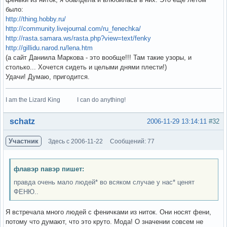
было:
http://thing.hobby.ru/
http://community.livejournal.com/ru_fenechka/
http://rasta.samara.ws/rasta.php?view=text/fenky
http://gillidu.narod.ru/lena.htm
(а сайт Даниила Маркова - это вообще!!! Там такие узоры, и
столько... Хочется сидеть и целыми днями плести!)
Удачи! Думаю, пригодится.
I am the Lizard King I can do anything!
Вне форума
schatz
2006-11-29 13:14:11
#32
Участник
Здесь с 2006-11-22
Сообщений: 77
флавэр павэр пишет:
правда очень мало людей* во всяком случае у нас* ценят
ФЕНЮ..
Я встречала много людей с феничками из ниток. Они носят фени,
потому что думают, что это круто. Мода! О значении совсем не