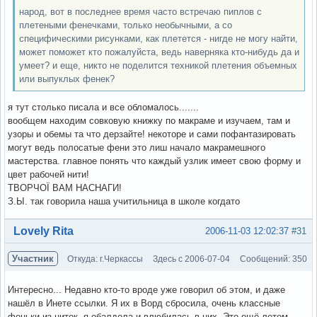
народ, вот в последнее время часто встречаю пиплов с
плетеными фенечками, только необычными, а со
специфическими рисунками, как плетется - нигде не могу найти,
может поможет кто пожалуйста, ведь наверняка кто-нибудь да и
умеет? и еще, никто не поделится техникой плетения объемных
или выпуклых фенек?
я тут столько писала и все обломалось.......
вообщем находим совковую книжку по макраме и изучаем, там и
узоры и обемы та что дерзайте! некоторе и сами пофантазировать
могут ведь полосатые фени это лиш начало макрамешного
мастерства. главное понять что каждый узлик имеет свою форму и
цвет рабочей нити!
ТВОРЧОЇ ВАМ НАСНАГИ!
З.Ы. так говорила наша учитильница в школе когдато
Вне форума
Lovely Rita
2006-11-03 12:02:37
#31
Участник
Откуда: г.Черкассы
Здесь с 2006-07-04
Сообщений: 350
Интересно... Недавно кто-то вроде уже говорил об этом, и даже
нашёл в Инете ссылки. Я их в Ворд сбросила, очень классные
феньки из ниток, я обалдела и влюбилась в них. Это ещё летом