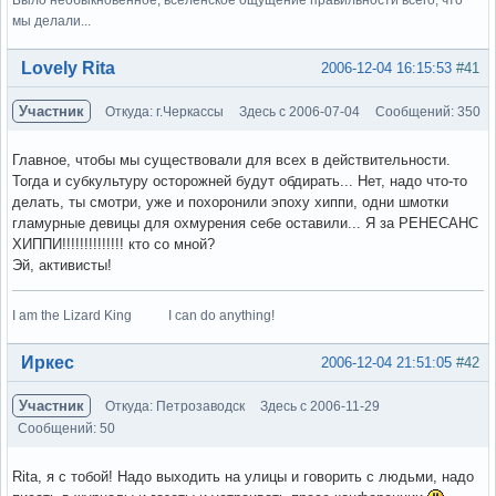
мы делали...
Вне форума
Lovely Rita
2006-12-04 16:15:53
#41
Участник
Откуда: г.Черкассы
Здесь с 2006-07-04
Сообщений: 350
Главное, чтобы мы существовали для всех в действительности.
Тогда и субкультуру осторожней будут обдирать... Нет, надо что-то
делать, ты смотри, уже и похоронили эпоху хиппи, одни шмотки
гламурные девицы для охмурения себе оставили... Я за РЕНЕСАНС
ХИППИ!!!!!!!!!!!!!! кто со мной?
Эй, активисты!
I am the Lizard King I can do anything!
Вне форума
Иркес
2006-12-04 21:51:05
#42
Участник
Откуда: Петрозаводск
Здесь с 2006-11-29
Сообщений: 50
Rita, я с тобой! Надо выходить на улицы и говорить с людьми, надо