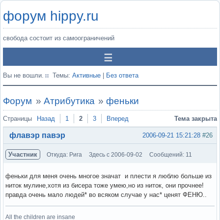
форум hippy.ru
свобода состоит из самоограничений
Вы не вошли.
Темы:
Активные
|
Без ответа
Форум
»
Атрибутика
»
феньки
Страницы
Назад
1
2
3
Вперед
Тема закрыта
флавэр павэр
2006-09-21 15:21:28
#26
Участник
Откуда: Рига
Здесь с 2006-09-02
Сообщений: 11
феньки для меня очень многое значат и плести я люблю больше из
ниток мулине,хотя из бисера тоже умею,но из ниток, они прочнее!
правда очень мало людей* во всяком случае у нас* ценят ФЕНЮ..
All the children are insane