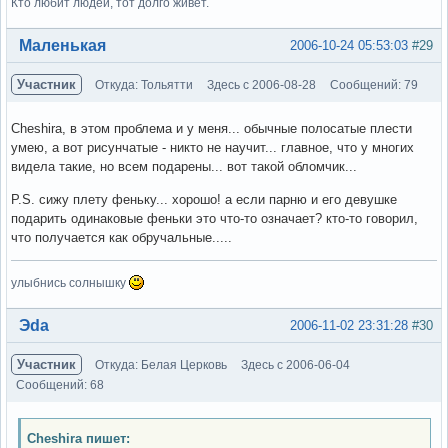
Кто любит людей, тот долго живет.
Вне форума
Маленькая
2006-10-24 05:53:03
#29
Участник
Откуда: Тольятти
Здесь с 2006-08-28
Сообщений: 79
Cheshira, в этом проблема и у меня... обычные полосатые плести
умею, а вот рисунчатые - никто не научит... главное, что у многих
видела такие, но всем подарены... вот такой обломчик...
P.S. сижу плету феньку... хорошо! а если парню и его девушке
подарить одинаковые феньки это что-то означает? кто-то говорил,
что получается как обручальные.....
улыбнись солнышку
Вне форума
Эda
2006-11-02 23:31:28
#30
Участник
Откуда: Белая Церковь
Здесь с 2006-06-04
Сообщений: 68
Cheshira пишет: