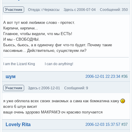
Участник
Откуда: г.Черкассы
Здесь с 2006-07-04
Сообщений: 350
А вот тут моё любимое слово - протест.
Кирпичи, кирпичи...
Главное, чтобы видели, что мы ЕСТЬ!
И мы - СВОБОДНЫ.
Бьюсь, бьюсь, а в одиночку фиг что-то будет. Почему такие
пассивные... Действительно, существуем ли?
I am the Lizard King I can do anything!
Вне форума
шум
2006-12-01 22:23:34
#36
Участник
Здесь с 2006-12-01
Сообщений: 9
я уже обплела всех своих знакомых а сама как бомжатина хажу
всего 6 штук висит
ваще очень здорово МАКРАМЭ оч красиво получается
Вне форума
Lovely Rita
2006-12-03 15:37:57
#37