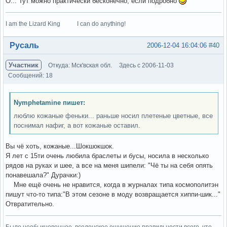
О... Тут можно практически бесконечно, если подробно
I am the Lizard King I can do anything!
Вне форума
Русаль
2006-12-04 16:04:06
#40
Участник
Откуда: Мск'вская обл.
Здесь с 2006-11-03
Сообщений: 18
Nymphetamine пишет:
люблю кожаные феньки... раньше носил плетеные цветные, все
поснимал нафиг, а вот кожаные оставил.
Вы чё хоть, кожаные...Шокшокшок.
Я лет с 15ти очень любила браслеты и бусы, носила в несколько
рядов на руках и шее, а все на меня шипели: "Чё ты на себя опять
понавешала?" Дурачки:)
Мне ещё очень не нравится, когда в журналах типа космополитэн
пишут что-то типа:"В этом сезоне в моду возвращается хиппи-шик..."
Отвратительно.
Было необыкновенное, вселенское ощущение правильности всего, что