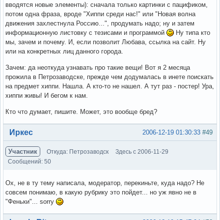
вводятся новые элементы): сначала только картинки с пацификом,
потом одна фраза, вроде "Хиппи среди нас!" или "Новая волна
движения захлестнула Россию...", продумать надо; ну и затем
информационную листовку с тезисами и программой
Ну типа кто
мы, зачем и почему. И, если позволит Любава, ссылка на сайт. Ну
или на конкретных лиц данного города.
Зачем: да неоткуда узнавать про такие вещи! Вот я 2 месяца
прожила в Петрозаводске, прежде чем додумалась в инете поискать
на предмет хиппи. Нашла. А кто-то не нашел. А тут раз - постер! Ура,
хиппи живы! И бегом к нам.
Кто что думает, пишите. Может, это вообще бред?
Вне форума
Иркес
2006-12-19 01:30:33
#49
Участник
Откуда: Петрозаводск
Здесь с 2006-11-29
Сообщений: 50
Ох, не в ту тему написала, модератор, перекиньте, куда надо? Не
совсем понимаю, в какую рубрику это пойдет... но уж явно не в
"Феньки"... sorry