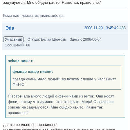
задумуются. Мне обидно как то. Разве так правильно?
Когда едет крыша, мы видим звёзды.
Вне форума
Эda
2006-11-29 13:45:49
#33
Участник
Откуда: Белая Церковь
Здесь с 2006-06-04
Сообщений: 68
schatz пишет:
флавэр павэр пишет:
правда очень мало людей* во всяком случае у нас* ценят
ФЕНЮ..
Я встречала много людей с феничками из ниток. Они носят
фени, потому что думают, что это круто. Мода! О значении
совсем не задумуются. Мне обидно как то. Разве так
правильно?
да это реально не правильно!