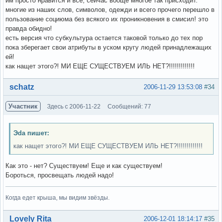
им просто нравится и все, сейчас вооще многое так присходит.
многие из наших слов, символов, одежди и всего прочего перешло в
пользование социюма без всякого их проникновения в смисил! это
правда обидно!
есть версия что субкультура остается таковой только до тех пор
пока зберегает свои атрибуты в уском кругу людей принадлежащих
ей!
как нащет этого?! МИ ЕЩЕ СУЩЕСТВУЕМ ИЛЬ НЕТ?!!!!!!!!!!!!!
Вне форума
schatz
2006-11-29 13:53:08
#34
Участник
Здесь с 2006-11-22
Сообщений: 77
Эda пишет:
как нащет этого?! МИ ЕЩЕ СУЩЕСТВУЕМ ИЛЬ НЕТ?!!!!!!!!!!!!!
Как это - нет? Существуем! Еще и как существуем!
Бороться, просвещать людей надо!
Когда едет крыша, мы видим звёзды.
Вне форума
Lovely Rita
2006-12-01 18:14:17
#35