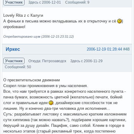
Участник
Здесь с 2006-12-01
Сообщений: 9
Lovely Rita z c Калуги
А феньки в письма можно вкладываешь их в открыточку и сё
)
опробовано!
Отредактировано шум (2006-12-15 23:31:12)
Вне форума
Иркес
2006-12-19 01:28:44
#48
Участник
Откуда: Петрозаводск
Здесь с 2006-11-29
Сообщений: 50
О пресветительском движении
Созрел план проникновения в умы населения.
Все, что нам требуется в рамках конкретного населенного пункта -
пачка бумаги, возможность цветной (желательно) печати, бойкий
слог и правильные идеи
, дизайнерские способности тож не
лишние. Ну и конечно два-три человека для исполнения...
Суть: разрабатывает листовку с максимально кратким изложением
сути хиппизма (так можно назвать?), подбираем хорошие картинки,
берущий за душу дизайн. Пацифик, само собой. Клеим в городе в
несколько этапов (старый рекламный трюк, когда постепенно