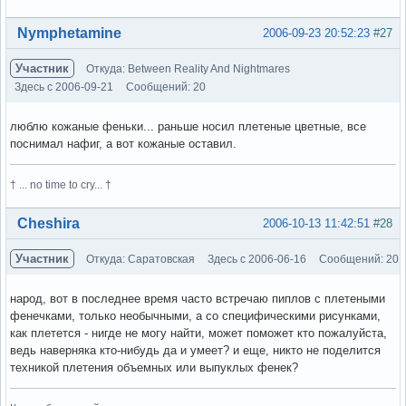
Вне форума
Nymphetamine
2006-09-23 20:52:23
#27
Участник
Откуда: Between Reality And Nightmares
Здесь с 2006-09-21
Сообщений: 20
люблю кожаные феньки... раньше носил плетеные цветные, все
поснимал нафиг, а вот кожаные оставил.
† ... no time to cry... †
Вне форума
Cheshira
2006-10-13 11:42:51
#28
Участник
Откуда: Саратовская
Здесь с 2006-06-16
Сообщений: 20
народ, вот в последнее время часто встречаю пиплов с плетеными
фенечками, только необычными, а со специфическими рисунками,
как плетется - нигде не могу найти, может поможет кто пожалуйста,
ведь наверняка кто-нибудь да и умеет? и еще, никто не поделится
техникой плетения объемных или выпуклых фенек?