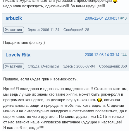
писать в журналы и газеты и устраивать пресс-конференции
,
надо блин возрождать, однозначно!!! За нами будущее!!!
Вне форума
arbuzik
2006-12-04 23:04:37
#43
Участник
Здесь с 2006-11-24
Сообщений: 28
Подарите мне феньку:)
Вне форума
Lovely Rita
2006-12-05 14:33:14
#44
Участник
Откуда: г.Черкассы
Здесь с 2006-07-04
Сообщений: 350
Пришлю, если будет грин и возможность.
Иркес! Я солидарна и однозначно поддерживаю!!! Статьи по газетам,
мы ведь лучше их знаем кто такие хиппи, может быть рок-н-ролл в
программах концертов, на дискари всунуть как-нить
, активная
деятельность, защита природы и чтобы нас хоть видели. С идеями
можно и на литературных конкурсах и фестивалях посветиться, да и
ещё множество чего другого... Не спим, друзья, мы ЕСТЬ и только
от нас зависит наше хипповское цветочное будущее и настоящее!
Я вас люблю, люди!!!!!