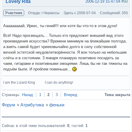
Вне форума
Lovely Rita
2006-12-19 15:47:04
#50
Участник
Откуда: г.Черкассы
Здесь с 2006-07-04
Сообщений: 350
Ааааааааай, Иркес, ты гений!!! или хотя бы что-то в этом духе!
Всё! Надо просвещать... Только кто предложит внешний вид этого
произведения искусства? Времени минимум на ближайшие полгода,
а ваять самой будет чрееезвычайно долго в силу собственной
вечной эстетской неудовлетворённости. Я вон только на небольшие
слёты и в состоянии. 3 января планирую позитивно посидеть за
чаем, гитарами и позитивными эмоциями. Лишь бы не так тяжелы на
подъём были. И проблем поменьше...
I am the Lizard King I can do anything!
Вне форума
Страницы
Назад
1
2
3
Вперед
Тема закрыта
Форум
»
Атрибутика
»
феньки
Сейчас в этой теме пользователей:
0
, гостей:
1