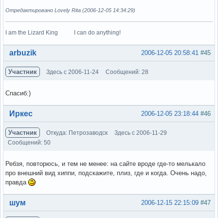
Отредактировано Lovely Rita (2006-12-05 14:34:29)
I am the Lizard King I can do anything!
Вне форума
arbuzik
2006-12-05 20:58:41
#45
Участник
Здесь с 2006-11-24
Сообщений: 28
Спасиб:)
Вне форума
Иркес
2006-12-05 23:18:44
#46
Участник
Откуда: Петрозаводск
Здесь с 2006-11-29
Сообщений: 50
Ребзя, повторюсь, и тем не менее: на сайте вроде где-то мелькало
про внешний вид хиппи, подскажите, плиз, где и когда. Очень надо,
правда
Вне форума
шум
2006-12-15 22:15:09
#47