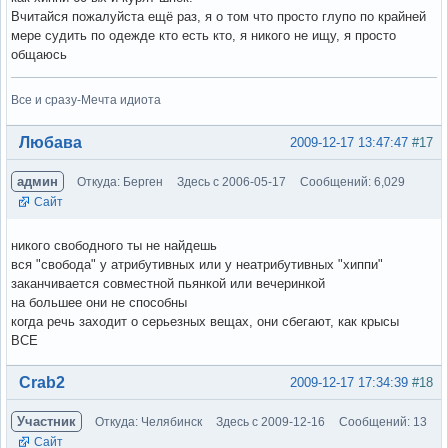
Вчитайся пожалуйста ещё раз, я о том что просто глупо по крайней
мере судить по одежде кто есть кто, я никого не ищу, я просто
общаюсь
Все и сразу-Мечта идиота
Вне форума
Любава
2009-12-17 13:47:47
#17
админ
Откуда: Берген
Здесь с 2006-05-17
Сообщений: 6,029
Сайт
никого свободного ты не найдешь
вся "свобода" у атрибутивных или у неатрибутивных "хиппи"
заканчивается совместной пьянкой или вечеринкой
на большее они не способны
когда речь заходит о серьезных вещах, они сбегают, как крысы
ВСЕ
Вне форума
Crab2
2009-12-17 17:34:39
#18
Участник
Откуда: Челябинск
Здесь с 2009-12-16
Сообщений: 13
Сайт