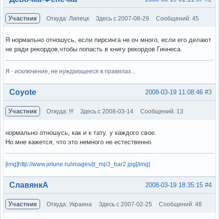
Участник
Откуда: Липецк
Здесь с 2007-08-29
Сообщений: 45
Я нормально отношусь, если пирсинга не оч много, если его делают
не ради рекордов,чтобы попасть в книгу рекордов Гиннеса.
Я - исключение, не нуждающееся в правилах...
Вне форума
Coyote
2008-03-19 11:08:46
#3
Участник
Откуда: !!!
Здесь с 2008-03-14
Сообщений: 13
нормально отношусь, как и к тату. у каждого свое.
Но мне кажется, что это немного не естественно.
[img]http://www.jetune.ru/images/jt_mp3_bar2.jpg[/img]
Вне форума
СлавянкА
2008-03-19 18:35:15
#4
Участник
Откуда: Украина
Здесь с 2007-02-25
Сообщений: 48