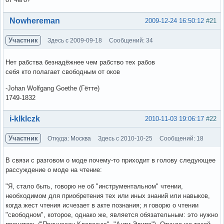
Вне форума
Nowhereman
2009-12-24 16:50:12
#21
Участник
Здесь с 2009-09-18
Сообщений: 34
Нет рабства безнадёжнее чем рабство тех рабов
себя кто полагает свободным от оков
-Johan Wolfgang Goethe (Гётте)
1749-1832
Вне форума
i-klklczk
2010-11-03 19:06:17
#22
Участник
Откуда: Москва
Здесь с 2010-10-25
Сообщений: 18
В связи с разговом о моде почему-то приходит в голову следующее
рассуждение о моде на чтение:
"Я, стало быть, говорю не об "инструментальном" чтении,
необходимом для приобретения тех или иных знаний или навыков,
когда жест чтения исчезает в акте познания; я говорю о чтении
"свободном", которое, однако же, является обязательным: это нужно