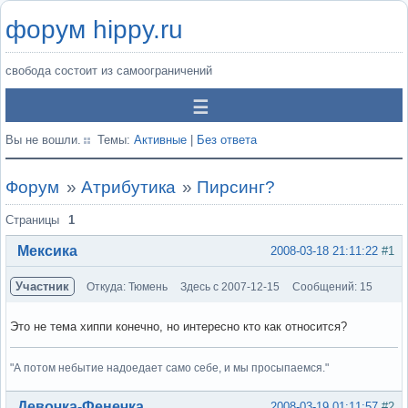
форум hippy.ru
свобода состоит из самоограничений
Вы не вошли.
Темы:
Активные
|
Без ответа
Форум
»
Атрибутика
»
Пирсинг?
Страницы
1
Мексика
2008-03-18 21:11:22
#1
Участник
Откуда: Тюмень
Здесь с 2007-12-15
Сообщений: 15
Это не тема хиппи конечно, но интересно кто как относится?
"А потом небытие надоедает само себе, и мы просыпаемся."
Вне форума
Девочка-Фенечка
2008-03-19 01:11:57
#2