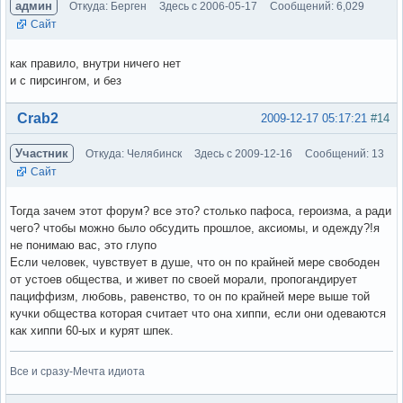
админ
Откуда: Берген
Здесь с 2006-05-17
Сообщений: 6,029
Сайт
как правило, внутри ничего нет
и с пирсингом, и без
Вне форума
Crab2
2009-12-17 05:17:21
#14
Участник
Откуда: Челябинск
Здесь с 2009-12-16
Сообщений: 13
Сайт
Тогда зачем этот форум? все это? столько пафоса, героизма, а ради
чего? чтобы можно было обсудить прошлое, аксиомы, и одежду?!я
не понимаю вас, это глупо
Если человек, чувствует в душе, что он по крайней мере свободен
от устоев общества, и живет по своей морали, пропогандирует
пациффизм, любовь, равенство, то он по крайней мере выше той
кучки общества которая считает что она хиппи, если они одеваются
как хиппи 60-ых и курят шпек.
Все и сразу-Мечта идиота