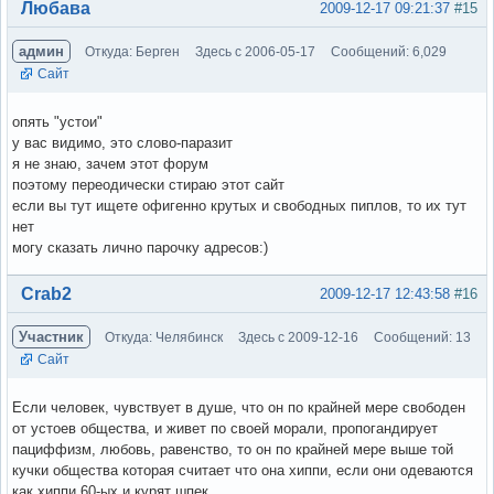
Вне форума
Любава
2009-12-17 09:21:37
#15
админ
Откуда: Берген
Здесь с 2006-05-17
Сообщений: 6,029
Сайт
опять "устои"
у вас видимо, это слово-паразит
я не знаю, зачем этот форум
поэтому переодически стираю этот сайт
если вы тут ищете офигенно крутых и свободных пиплов, то их тут
нет
могу сказать лично парочку адресов:)
Вне форума
Crab2
2009-12-17 12:43:58
#16
Участник
Откуда: Челябинск
Здесь с 2009-12-16
Сообщений: 13
Сайт
Если человек, чувствует в душе, что он по крайней мере свободен
от устоев общества, и живет по своей морали, пропогандирует
пациффизм, любовь, равенство, то он по крайней мере выше той
кучки общества которая считает что она хиппи, если они одеваются
как хиппи 60-ых и курят шпек.