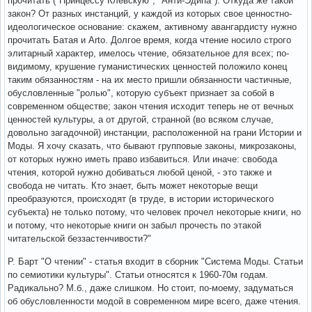
прочитать ("Принцессу Клевскую", "Анти-Эдипа"). Откуда же такой
закон? От разных инстанций, у каждой из которых свое ценностно-
идеологическое основание: скажем, активному авангардисту нужно
прочитать Батая и Arto. Долгое время, когда чтение носило строго
элитарный характер, имелось чтение, обязательное для всех; по-
видимому, крушение гуманистических ценностей положило конец
таким обязанностям - на их место пришли обязанности частичные,
обусловленные "ролью", которую субъект признает за собой в
современном обществе; закон чтения исходит теперь не от вечных
ценностей культуры, а от другой, странной (во всяком случае,
довольно загадочной) инстанции, расположенной на грани Истории и
Моды. Я хочу сказать, что бывают групповые законы, микрозаконы,
от которых нужно иметь право избавиться. Или иначе: свобода
чтения, которой нужно добиваться любой ценой, - это также и
свобода не читать. Кто знает, быть может некоторые вещи
преобразуются, происходят (в труде, в истории исторического
субъекта) не только потому, что человек прочел некоторые книги, но
и потому, что некоторые книги он забыл прочесть по этакой
читательской беззастенчивости?"
Р. Барт "О чтении" - статья входит в сборник "Система Моды. Статьи
по семиотики культуры". Статьи относятся к 1960-70м годам.
Радикально? М.б., даже слишком. Но стоит, по-моему, задуматься
об обусловленности модой в современном мире всего, даже чтения.