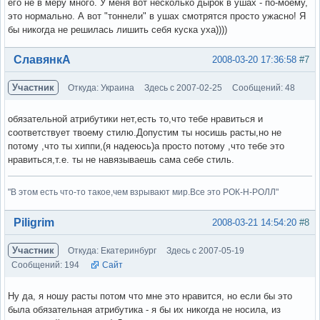
его не в меру много. У меня вот несколько дырок в ушах - по-моему,
это нормально. А вот "тоннели" в ушах смотрятся просто ужасно! Я
бы никогда не решилась лишить себя куска уха))))
Вне форума
СлавянкА
2008-03-20 17:36:58
#7
Участник
Откуда: Украина
Здесь с 2007-02-25
Сообщений: 48
обязательной атрибутики нет,есть то,что тебе нравиться и
соответствует твоему стилю.Допустим ты носишь расты,но не
потому ,что ты хиппи,(я надеюсь)а просто потому ,что тебе это
нравиться,т.е. ты не навязываешь сама себе стиль.
"В этом есть что-то такое,чем взрывают мир.Все это РОК-Н-РОЛЛ"
Вне форума
Piligrim
2008-03-21 14:54:20
#8
Участник
Откуда: Екатеринбург
Здесь с 2007-05-19
Сообщений: 194
Сайт
Ну да, я ношу расты потом что мне это нравится, но если бы это
была обязательная атрибутика - я бы их никогда не носила, из