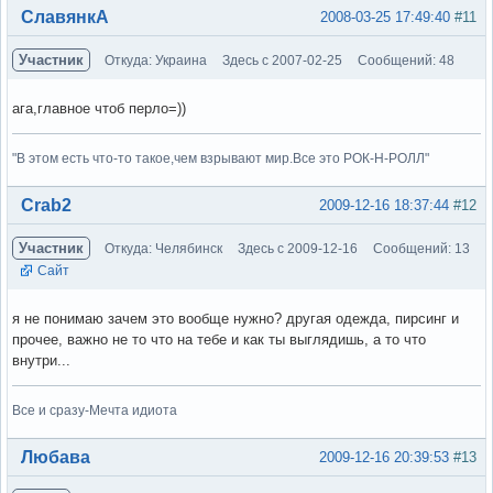
Вне форума
СлавянкА
2008-03-25 17:49:40
#11
Участник
Откуда: Украина
Здесь с 2007-02-25
Сообщений: 48
ага,главное чтоб перло=))
"В этом есть что-то такое,чем взрывают мир.Все это РОК-Н-РОЛЛ"
Вне форума
Crab2
2009-12-16 18:37:44
#12
Участник
Откуда: Челябинск
Здесь с 2009-12-16
Сообщений: 13
Сайт
я не понимаю зачем это вообще нужно? другая одежда, пирсинг и
прочее, важно не то что на тебе и как ты выглядишь, а то что
внутри...
Все и сразу-Мечта идиота
Вне форума
Любава
2009-12-16 20:39:53
#13