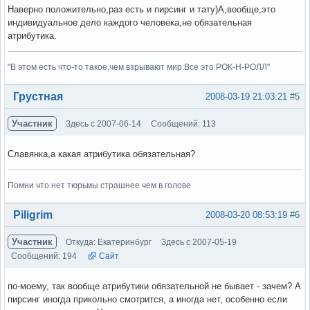
Наверно положительно,раз есть и пирсинг и тату)А,вообще,это
индивидуальное дело каждого человека,не обязательная
атрибутика.
"В этом есть что-то такое,чем взрывают мир.Все это РОК-Н-РОЛЛ"
Вне форума
Грустная
2008-03-19 21:03:21
#5
Участник
Здесь с 2007-06-14
Сообщений: 113
Славянка,а какая атрибутика обязательная?
Помни что нет тюрьмы страшнее чем в голове
Вне форума
Piligrim
2008-03-20 08:53:19
#6
Участник
Откуда: Екатеринбург
Здесь с 2007-05-19
Сообщений: 194
Сайт
по-моему, так вообще атрибутики обязательной не бывает - зачем? А
пирсинг иногда прикольно смотрится, а иногда нет, особенно если