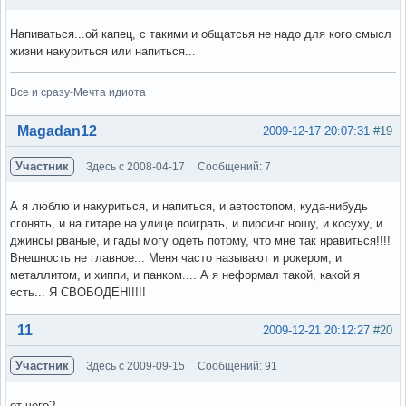
Напиваться...ой капец, с такими и общатсья не надо для кого смысл
жизни накуриться или напиться...
Все и сразу-Мечта идиота
Вне форума
Magadan12
2009-12-17 20:07:31
#19
Участник
Здесь с 2008-04-17
Сообщений: 7
А я люблю и накуриться, и напиться, и автостопом, куда-нибудь
сгонять, и на гитаре на улице поиграть, и пирсинг ношу, и косуху, и
джинсы рваные, и гады могу одеть потому, что мне так нравиться!!!!
Внешность не главное... Меня часто называют и рокером, и
металлитом, и хиппи, и панком.... А я неформал такой, какой я
есть... Я СВОБОДЕН!!!!!
Вне форума
11
2009-12-21 20:12:27
#20
Участник
Здесь с 2009-09-15
Сообщений: 91
от чего?