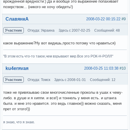
врожденной вредности:) Да и вообще это выражение попахивает
позерством... (никого не хочу обидеть!)
Вне форума
СлавянкА
2008-03-22 00:15:22
#9
Участник
Откуда: Украина
Здесь с 2007-02-25
Сообщений: 48
какое выражение?Ну вот видишь,просто потому что нравиться)
"В этом есть что-то такое,чем взрывают мир.Все это РОК-Н-РОЛЛ"
Вне форума
ku4erяvaя
2008-03-25 11:03:38
#10
Участник
Откуда: Томск
Здесь с 2008-01-31
Сообщений: 12
тоже не привязываю свои многочисленные проколы в ушах к чему-
либо. в душе и я хиппи. и все!) и тоннель у меня есть. и штанга
была. и мне это нравится. это ведь главное)) можно сказать, меня
прет от этого!))
я знаю, что я знаю.