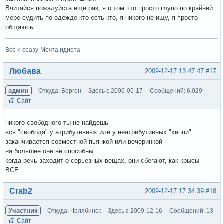
Вчитайся пожалуйста ещё раз, я о том что просто глупо по крайней
мере судить по одежде кто есть кто, я никого не ищу, я просто
общаюсь
Все и сразу-Мечта идиота
Вне форума
Любава
2009-12-17 13:47:47
#17
админ
Откуда: Берген
Здесь с 2006-05-17
Сообщений: 6,029
Сайт
никого свободного ты не найдешь
вся "свобода" у атрибутивных или у неатрибутивных "хиппи"
заканчивается совместной пьянкой или вечеринкой
на большее они не способны
когда речь заходит о серьезных вещах, они сбегают, как крысы
ВСЕ
Вне форума
Crab2
2009-12-17 17:34:39
#18
Участник
Откуда: Челябинск
Здесь с 2009-12-16
Сообщений: 13
Сайт