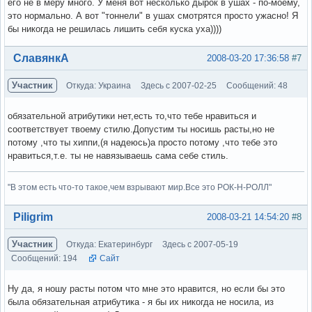
его не в меру много. У меня вот несколько дырок в ушах - по-моему,
это нормально. А вот "тоннели" в ушах смотрятся просто ужасно! Я
бы никогда не решилась лишить себя куска уха))))
Вне форума
СлавянкА
2008-03-20 17:36:58
#7
Участник
Откуда: Украина
Здесь с 2007-02-25
Сообщений: 48
обязательной атрибутики нет,есть то,что тебе нравиться и
соответствует твоему стилю.Допустим ты носишь расты,но не
потому ,что ты хиппи,(я надеюсь)а просто потому ,что тебе это
нравиться,т.е. ты не навязываешь сама себе стиль.
"В этом есть что-то такое,чем взрывают мир.Все это РОК-Н-РОЛЛ"
Вне форума
Piligrim
2008-03-21 14:54:20
#8
Участник
Откуда: Екатеринбург
Здесь с 2007-05-19
Сообщений: 194
Сайт
Ну да, я ношу расты потом что мне это нравится, но если бы это
была обязательная атрибутика - я бы их никогда не носила, из