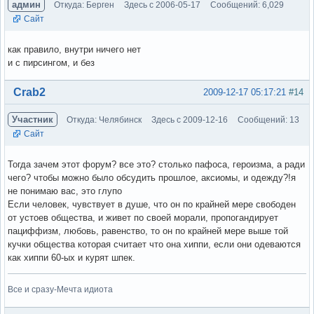
админ
Откуда: Берген
Здесь с 2006-05-17
Сообщений: 6,029
Сайт
как правило, внутри ничего нет
и с пирсингом, и без
Вне форума
Crab2
2009-12-17 05:17:21
#14
Участник
Откуда: Челябинск
Здесь с 2009-12-16
Сообщений: 13
Сайт
Тогда зачем этот форум? все это? столько пафоса, героизма, а ради
чего? чтобы можно было обсудить прошлое, аксиомы, и одежду?!я
не понимаю вас, это глупо
Если человек, чувствует в душе, что он по крайней мере свободен
от устоев общества, и живет по своей морали, пропогандирует
пациффизм, любовь, равенство, то он по крайней мере выше той
кучки общества которая считает что она хиппи, если они одеваются
как хиппи 60-ых и курят шпек.
Все и сразу-Мечта идиота