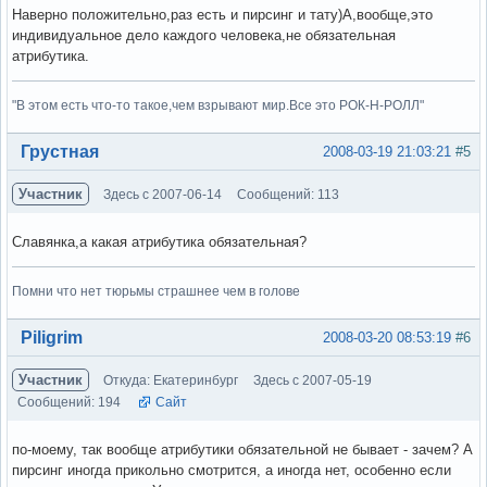
Наверно положительно,раз есть и пирсинг и тату)А,вообще,это
индивидуальное дело каждого человека,не обязательная
атрибутика.
"В этом есть что-то такое,чем взрывают мир.Все это РОК-Н-РОЛЛ"
Вне форума
Грустная
2008-03-19 21:03:21
#5
Участник
Здесь с 2007-06-14
Сообщений: 113
Славянка,а какая атрибутика обязательная?
Помни что нет тюрьмы страшнее чем в голове
Вне форума
Piligrim
2008-03-20 08:53:19
#6
Участник
Откуда: Екатеринбург
Здесь с 2007-05-19
Сообщений: 194
Сайт
по-моему, так вообще атрибутики обязательной не бывает - зачем? А
пирсинг иногда прикольно смотрится, а иногда нет, особенно если