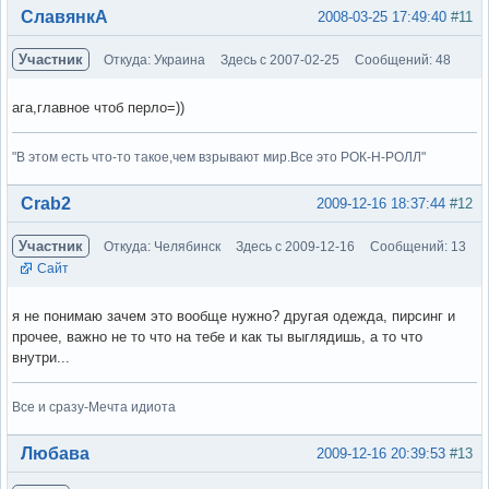
Вне форума
СлавянкА
2008-03-25 17:49:40
#11
Участник
Откуда: Украина
Здесь с 2007-02-25
Сообщений: 48
ага,главное чтоб перло=))
"В этом есть что-то такое,чем взрывают мир.Все это РОК-Н-РОЛЛ"
Вне форума
Crab2
2009-12-16 18:37:44
#12
Участник
Откуда: Челябинск
Здесь с 2009-12-16
Сообщений: 13
Сайт
я не понимаю зачем это вообще нужно? другая одежда, пирсинг и
прочее, важно не то что на тебе и как ты выглядишь, а то что
внутри...
Все и сразу-Мечта идиота
Вне форума
Любава
2009-12-16 20:39:53
#13