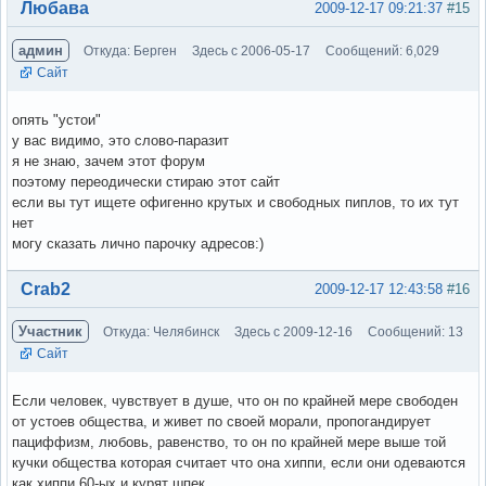
Вне форума
Любава
2009-12-17 09:21:37
#15
админ
Откуда: Берген
Здесь с 2006-05-17
Сообщений: 6,029
Сайт
опять "устои"
у вас видимо, это слово-паразит
я не знаю, зачем этот форум
поэтому переодически стираю этот сайт
если вы тут ищете офигенно крутых и свободных пиплов, то их тут
нет
могу сказать лично парочку адресов:)
Вне форума
Crab2
2009-12-17 12:43:58
#16
Участник
Откуда: Челябинск
Здесь с 2009-12-16
Сообщений: 13
Сайт
Если человек, чувствует в душе, что он по крайней мере свободен
от устоев общества, и живет по своей морали, пропогандирует
пациффизм, любовь, равенство, то он по крайней мере выше той
кучки общества которая считает что она хиппи, если они одеваются
как хиппи 60-ых и курят шпек.