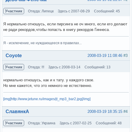
Участник
Откуда: Липецк
Здесь с 2007-08-29
Сообщений: 45
Я нормально отношусь, если пирсинга не оч много, если его делают
не ради рекордов,чтобы попасть в книгу рекордов Гиннеса.
Я - исключение, не нуждающееся в правилах...
Вне форума
Coyote
2008-03-19 11:08:46
#3
Участник
Откуда: !!!
Здесь с 2008-03-14
Сообщений: 13
нормально отношусь, как и к тату. у каждого свое.
Но мне кажется, что это немного не естественно.
[img]http://www.jetune.ru/images/jt_mp3_bar2.jpg[/img]
Вне форума
СлавянкА
2008-03-19 18:35:15
#4
Участник
Откуда: Украина
Здесь с 2007-02-25
Сообщений: 48