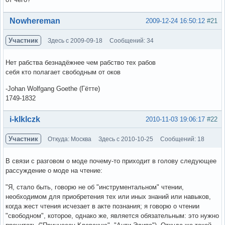
Вне форума
Nowhereman
2009-12-24 16:50:12
#21
Участник
Здесь с 2009-09-18
Сообщений: 34
Нет рабства безнадёжнее чем рабство тех рабов
себя кто полагает свободным от оков
-Johan Wolfgang Goethe (Гётте)
1749-1832
Вне форума
i-klklczk
2010-11-03 19:06:17
#22
Участник
Откуда: Москва
Здесь с 2010-10-25
Сообщений: 18
В связи с разговом о моде почему-то приходит в голову следующее
рассуждение о моде на чтение:
"Я, стало быть, говорю не об "инструментальном" чтении,
необходимом для приобретения тех или иных знаний или навыков,
когда жест чтения исчезает в акте познания; я говорю о чтении
"свободном", которое, однако же, является обязательным: это нужно