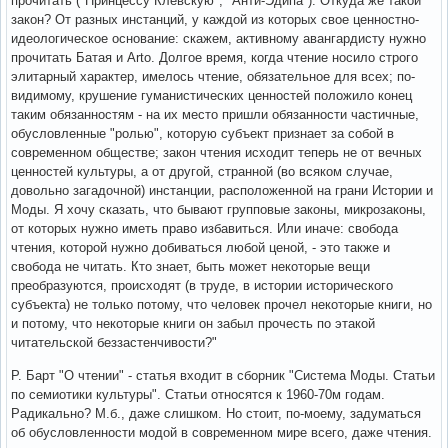
прочитать ("Принцессу Клевскую", "Анти-Эдипа"). Откуда же такой
закон? От разных инстанций, у каждой из которых свое ценностно-
идеологическое основание: скажем, активному авангардисту нужно
прочитать Батая и Arto. Долгое время, когда чтение носило строго
элитарный характер, имелось чтение, обязательное для всех; по-
видимому, крушение гуманистических ценностей положило конец
таким обязанностям - на их место пришли обязанности частичные,
обусловленные "ролью", которую субъект признает за собой в
современном обществе; закон чтения исходит теперь не от вечных
ценностей культуры, а от другой, странной (во всяком случае,
довольно загадочной) инстанции, расположенной на грани Истории и
Моды. Я хочу сказать, что бывают групповые законы, микрозаконы,
от которых нужно иметь право избавиться. Или иначе: свобода
чтения, которой нужно добиваться любой ценой, - это также и
свобода не читать. Кто знает, быть может некоторые вещи
преобразуются, происходят (в труде, в истории исторического
субъекта) не только потому, что человек прочел некоторые книги, но
и потому, что некоторые книги он забыл прочесть по этакой
читательской беззастенчивости?"
Р. Барт "О чтении" - статья входит в сборник "Система Моды. Статьи
по семиотики культуры". Статьи относятся к 1960-70м годам.
Радикально? М.б., даже слишком. Но стоит, по-моему, задуматься
об обусловленности модой в современном мире всего, даже чтения.