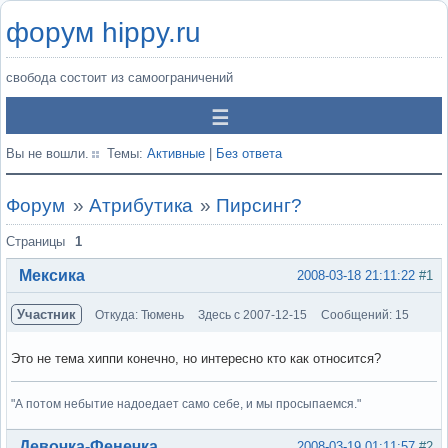
форум hippy.ru
свобода состоит из самоограничений
Вы не вошли.
Темы:
Активные
|
Без ответа
Форум
»
Атрибутика
»
Пирсинг?
Страницы
1
Мексика
2008-03-18 21:11:22
#1
Участник
Откуда: Тюмень
Здесь с 2007-12-15
Сообщений: 15
Это не тема хиппи конечно, но интересно кто как относится?
"А потом небытие надоедает само себе, и мы просыпаемся."
Вне форума
Девочка-Фенечка
2008-03-19 01:11:57
#2