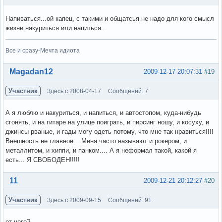
Напиваться...ой капец, с такими и общатсья не надо для кого смысл
жизни накуриться или напиться...
Все и сразу-Мечта идиота
Вне форума
Magadan12
2009-12-17 20:07:31
#19
Участник
Здесь с 2008-04-17
Сообщений: 7
А я люблю и накуриться, и напиться, и автостопом, куда-нибудь
сгонять, и на гитаре на улице поиграть, и пирсинг ношу, и косуху, и
джинсы рваные, и гады могу одеть потому, что мне так нравиться!!!!
Внешность не главное... Меня часто называют и рокером, и
металлитом, и хиппи, и панком.... А я неформал такой, какой я
есть... Я СВОБОДЕН!!!!!
Вне форума
11
2009-12-21 20:12:27
#20
Участник
Здесь с 2009-09-15
Сообщений: 91
от чего?