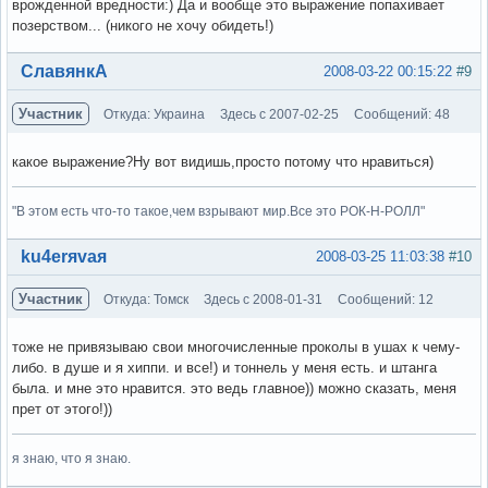
врожденной вредности:) Да и вообще это выражение попахивает
позерством... (никого не хочу обидеть!)
Вне форума
СлавянкА
2008-03-22 00:15:22
#9
Участник
Откуда: Украина
Здесь с 2007-02-25
Сообщений: 48
какое выражение?Ну вот видишь,просто потому что нравиться)
"В этом есть что-то такое,чем взрывают мир.Все это РОК-Н-РОЛЛ"
Вне форума
ku4erяvaя
2008-03-25 11:03:38
#10
Участник
Откуда: Томск
Здесь с 2008-01-31
Сообщений: 12
тоже не привязываю свои многочисленные проколы в ушах к чему-
либо. в душе и я хиппи. и все!) и тоннель у меня есть. и штанга
была. и мне это нравится. это ведь главное)) можно сказать, меня
прет от этого!))
я знаю, что я знаю.