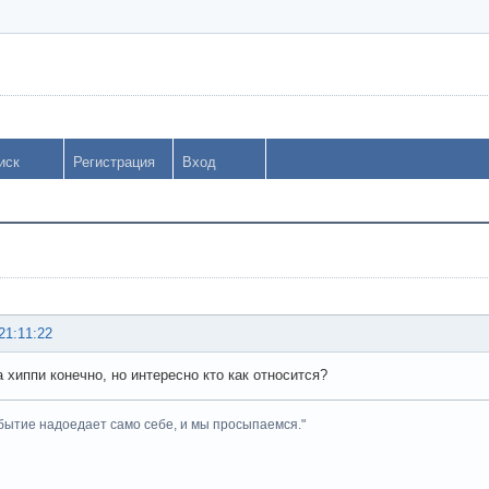
иск
Регистрация
Вход
21:11:22
а хиппи конечно, но интересно кто как относится?
бытие надоедает само себе, и мы просыпаемся."