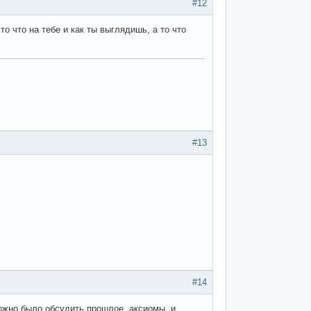
#12
о что на тебе и как ты выглядишь, а то что
#13
#14
можно было обсудить прошлое, аксиомы, и