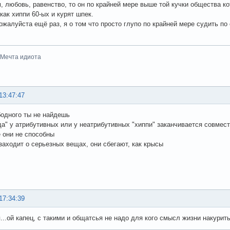
 любовь, равенство, то он по крайней мере выше той кучки общества кот
как хиппи 60-ых и курят шпек.
ожалуйста ещё раз, я о том что просто глупо по крайней мере судить по о
-Мечта идиота
13:47:47
бодного ты не найдешь
да" у атрибутивных или у неатрибутивных "хиппи" заканчивается совмес
 они не способны
 заходит о серьезных вещах, они сбегают, как крысы
17:34:39
...ой капец, с такими и общатсья не надо для кого смысл жизни накурить