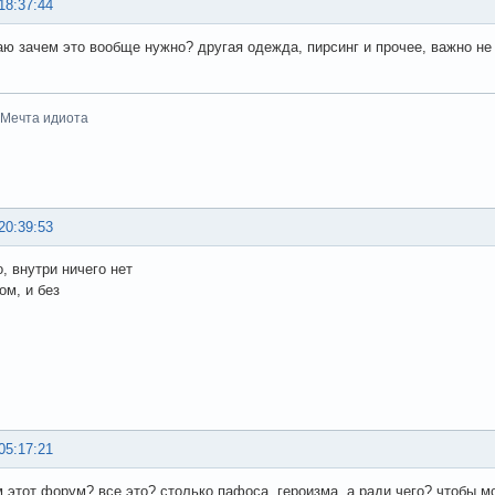
18:37:44
аю зачем это вообще нужно? другая одежда, пирсинг и прочее, важно не т
-Мечта идиота
20:39:53
, внутри ничего нет
ом, и без
05:17:21
м этот форум? все это? столько пафоса, героизма, а ради чего? чтобы 