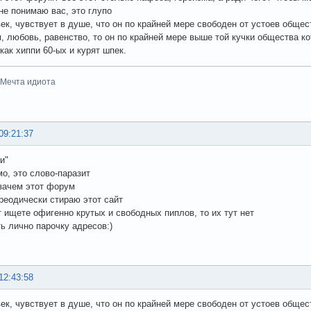
не понимаю вас, это глупо
ек, чувствует в душе, что он по крайней мере свободен от устоев общес
 любовь, равенство, то он по крайней мере выше той кучки общества кот
как хиппи 60-ых и курят шпек.
-Мечта идиота
09:21:37
и"
мо, это слово-паразит
 зачем этот форум
реодически стираю этот сайт
т ищете офигенно крутых и свободных пиплов, то их тут нет
ть лично парочку адресов:)
12:43:58
ек, чувствует в душе, что он по крайней мере свободен от устоев общес