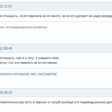
01:11:57
о отношусь, если пирсинга не оч много, если его делают не ради рекорд
ние, не нуждающееся в правилах...
11:08:46
тношусь, как и к тату. у каждого свое.
ется, что это немного не естественно.
www.jetune.ru/images/jt_mp3_bar2.jpg[/img]
18:35:15
ложительно,раз есть и пирсинг и тату)А,вообще,это индивидуальное де
.