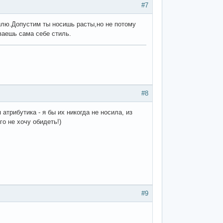
#7
тилю.Допустим ты носишь расты,но не потому
ываешь сама себе стиль.
#8
атрибутика - я бы их никогда не носила, из
о не хочу обидеть!)
#9