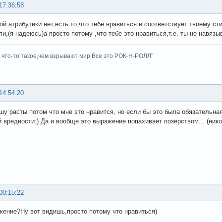
17:36:58
ой атрибутики нет,есть то,что тебе нравиться и соответствует твоему с
пи,(я надеюсь)а просто потому ,что тебе это нравиться,т.е. ты не навяз
ь что-то такое,чем взрывают мир.Все это РОК-Н-РОЛЛ"
14:54:20
ошу расты потом что мне это нравится, но если бы это была обязательная 
 вредности:) Да и вообще это выражение попахивает позерством... (никог
00:15:22
жение?Ну вот видишь,просто потому что нравиться)