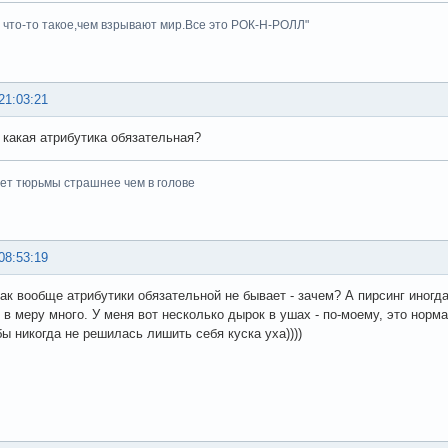
ь что-то такое,чем взрывают мир.Все это РОК-Н-РОЛЛ"
21:03:21
 какая атрибутика обязательная?
ет тюрьмы страшнее чем в голове
08:53:19
так вообще атрибутики обязательной не бывает - зачем? А пирсинг иногда
е в меру много. У меня вот несколько дырок в ушах - по-моему, это норм
бы никогда не решилась лишить себя куска уха))))