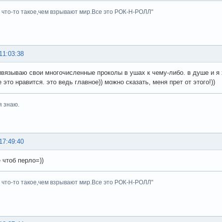
ь что-то такое,чем взрывают мир.Все это РОК-Н-РОЛЛ"
11:03:38
ивязываю свои многочисленные проколы в ушах к чему-либо. в душе и я хи
 это нравится. это ведь главное)) можно сказать, меня прет от этого!))
я знаю.
17:49:40
 чтоб перло=))
ь что-то такое,чем взрывают мир.Все это РОК-Н-РОЛЛ"