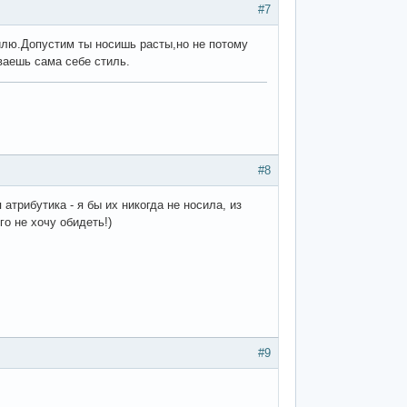
#7
тилю.Допустим ты носишь расты,но не потому
ываешь сама себе стиль.
#8
атрибутика - я бы их никогда не носила, из
о не хочу обидеть!)
#9