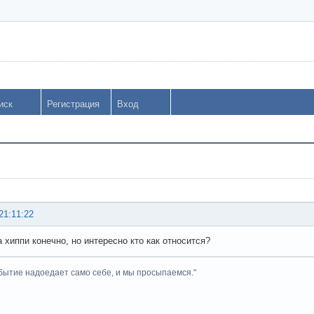
иск
Регистрация
Вход
21:11:22
а хиппи конечно, но интересно кто как относится?
бытие надоедает само себе, и мы просыпаемся."