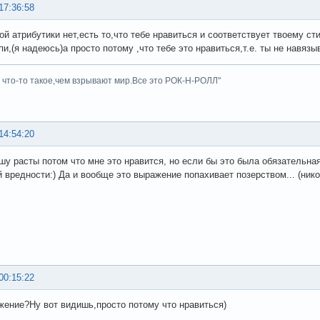
17:36:58
ой атрибутики нет,есть то,что тебе нравиться и соответствует твоему с
пи,(я надеюсь)а просто потому ,что тебе это нравиться,т.е. ты не навяз
ь что-то такое,чем взрывают мир.Все это РОК-Н-РОЛЛ"
14:54:20
ошу расты потом что мне это нравится, но если бы это была обязательная 
 вредности:) Да и вообще это выражение попахивает позерством... (никог
00:15:22
жение?Ну вот видишь,просто потому что нравиться)