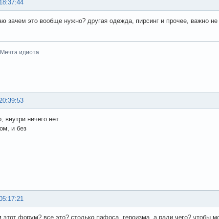
18:37:44
аю зачем это вообще нужно? другая одежда, пирсинг и прочее, важно не т
-Мечта идиота
20:39:53
, внутри ничего нет
ом, и без
05:17:21
м этот форум? все это? столько пафоса, героизма, а ради чего? чтобы 