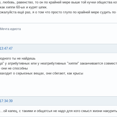
 любовь, равенство, то он по крайней мере выше той кучки общества кот
как хиппи 60-ых и курят шпек.
ожалуйста ещё раз, я о том что просто глупо по крайней мере судить по о
-Мечта идиота
13:47:47
бодного ты не найдешь
да" у атрибутивных или у неатрибутивных "хиппи" заканчивается совмес
 они не способны
 заходит о серьезных вещах, они сбегают, как крысы
17:34:39
...ой капец, с такими и общатсья не надо для кого смысл жизни накурить