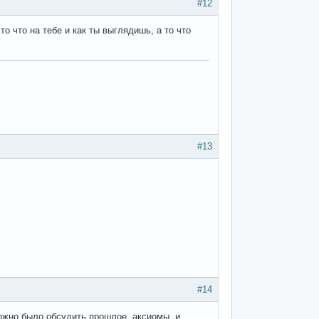
#12
о что на тебе и как ты выглядишь, а то что
#13
#14
можно было обсудить прошлое, аксиомы, и