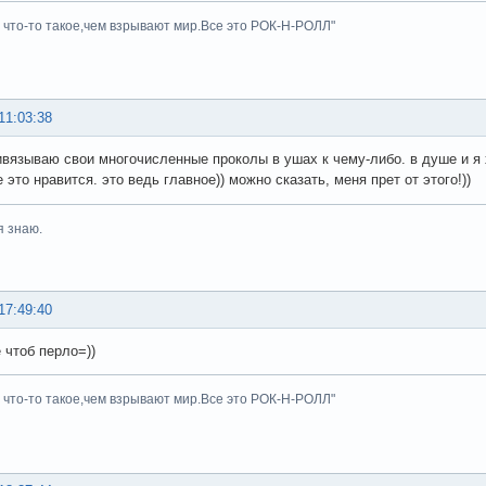
ь что-то такое,чем взрывают мир.Все это РОК-Н-РОЛЛ"
11:03:38
ивязываю свои многочисленные проколы в ушах к чему-либо. в душе и я хи
 это нравится. это ведь главное)) можно сказать, меня прет от этого!))
я знаю.
17:49:40
 чтоб перло=))
ь что-то такое,чем взрывают мир.Все это РОК-Н-РОЛЛ"