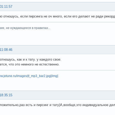
01:11:57
о отношусь, если пирсинга не оч много, если его делают не ради рекорд
ние, не нуждающееся в правилах...
11:08:46
тношусь, как и к тату. у каждого свое.
ется, что это немного не естественно.
www.jetune.ru/images/jt_mp3_bar2.jpg[/img]
18:35:15
ложительно,раз есть и пирсинг и тату)А,вообще,это индивидуальное де
.