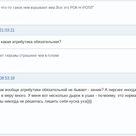
ь что-то такое,чем взрывают мир.Все это РОК-Н-РОЛЛ"
21:03:21
 какая атрибутика обязательная?
ет тюрьмы страшнее чем в голове
08:53:19
так вообще атрибутики обязательной не бывает - зачем? А пирсинг иногда
е в меру много. У меня вот несколько дырок в ушах - по-моему, это норм
бы никогда не решилась лишить себя куска уха))))