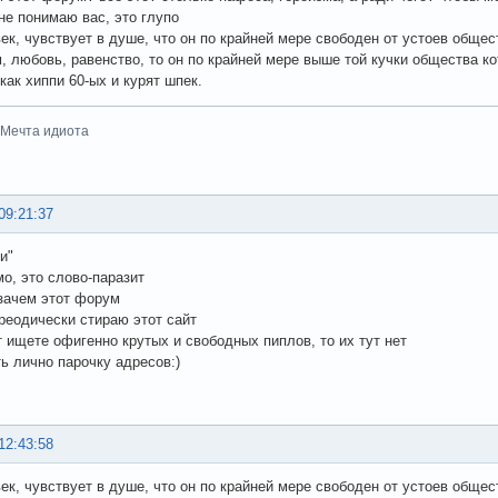
не понимаю вас, это глупо
ек, чувствует в душе, что он по крайней мере свободен от устоев общес
 любовь, равенство, то он по крайней мере выше той кучки общества кот
как хиппи 60-ых и курят шпек.
-Мечта идиота
09:21:37
и"
мо, это слово-паразит
 зачем этот форум
реодически стираю этот сайт
т ищете офигенно крутых и свободных пиплов, то их тут нет
ть лично парочку адресов:)
12:43:58
ек, чувствует в душе, что он по крайней мере свободен от устоев общес