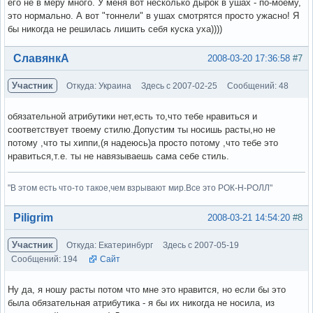
его не в меру много. У меня вот несколько дырок в ушах - по-моему,
это нормально. А вот "тоннели" в ушах смотрятся просто ужасно! Я
бы никогда не решилась лишить себя куска уха))))
Вне форума
СлавянкА
2008-03-20 17:36:58
#7
Участник
Откуда: Украина
Здесь с 2007-02-25
Сообщений: 48
обязательной атрибутики нет,есть то,что тебе нравиться и
соответствует твоему стилю.Допустим ты носишь расты,но не
потому ,что ты хиппи,(я надеюсь)а просто потому ,что тебе это
нравиться,т.е. ты не навязываешь сама себе стиль.
"В этом есть что-то такое,чем взрывают мир.Все это РОК-Н-РОЛЛ"
Вне форума
Piligrim
2008-03-21 14:54:20
#8
Участник
Откуда: Екатеринбург
Здесь с 2007-05-19
Сообщений: 194
Сайт
Ну да, я ношу расты потом что мне это нравится, но если бы это
была обязательная атрибутика - я бы их никогда не носила, из