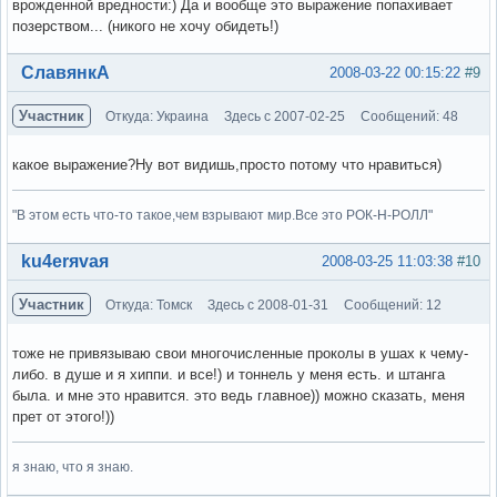
врожденной вредности:) Да и вообще это выражение попахивает
позерством... (никого не хочу обидеть!)
Вне форума
СлавянкА
2008-03-22 00:15:22
#9
Участник
Откуда: Украина
Здесь с 2007-02-25
Сообщений: 48
какое выражение?Ну вот видишь,просто потому что нравиться)
"В этом есть что-то такое,чем взрывают мир.Все это РОК-Н-РОЛЛ"
Вне форума
ku4erяvaя
2008-03-25 11:03:38
#10
Участник
Откуда: Томск
Здесь с 2008-01-31
Сообщений: 12
тоже не привязываю свои многочисленные проколы в ушах к чему-
либо. в душе и я хиппи. и все!) и тоннель у меня есть. и штанга
была. и мне это нравится. это ведь главное)) можно сказать, меня
прет от этого!))
я знаю, что я знаю.