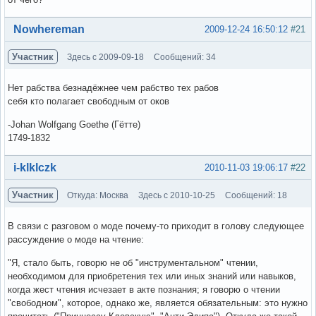
Вне форума
Nowhereman
2009-12-24 16:50:12
#21
Участник
Здесь с 2009-09-18
Сообщений: 34
Нет рабства безнадёжнее чем рабство тех рабов
себя кто полагает свободным от оков
-Johan Wolfgang Goethe (Гётте)
1749-1832
Вне форума
i-klklczk
2010-11-03 19:06:17
#22
Участник
Откуда: Москва
Здесь с 2010-10-25
Сообщений: 18
В связи с разговом о моде почему-то приходит в голову следующее
рассуждение о моде на чтение:
"Я, стало быть, говорю не об "инструментальном" чтении,
необходимом для приобретения тех или иных знаний или навыков,
когда жест чтения исчезает в акте познания; я говорю о чтении
"свободном", которое, однако же, является обязательным: это нужно