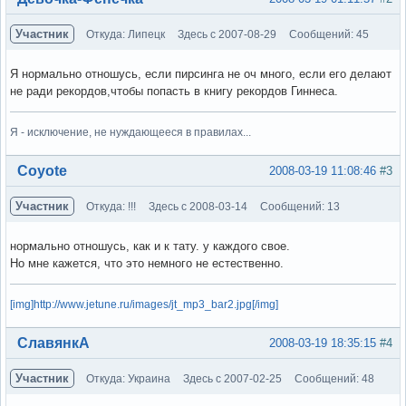
Участник
Откуда: Липецк
Здесь с 2007-08-29
Сообщений: 45
Я нормально отношусь, если пирсинга не оч много, если его делают
не ради рекордов,чтобы попасть в книгу рекордов Гиннеса.
Я - исключение, не нуждающееся в правилах...
Вне форума
Coyote
2008-03-19 11:08:46
#3
Участник
Откуда: !!!
Здесь с 2008-03-14
Сообщений: 13
нормально отношусь, как и к тату. у каждого свое.
Но мне кажется, что это немного не естественно.
[img]http://www.jetune.ru/images/jt_mp3_bar2.jpg[/img]
Вне форума
СлавянкА
2008-03-19 18:35:15
#4
Участник
Откуда: Украина
Здесь с 2007-02-25
Сообщений: 48