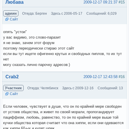
Вне форума
Любава
2009-12-17 09:21:37
#15
админ
Откуда: Берген
Здесь с 2006-05-17
Сообщений: 6,029
Сайт
опять "устои"
у вас видимо, это слово-паразит
я не знаю, зачем этот форум
поэтому переодически стираю этот сайт
если вы тут ищете офигенно крутых и свободных пиплов, то их тут
нет
могу сказать лично парочку адресов:)
Вне форума
Crab2
2009-12-17 12:43:58
#16
Участник
Откуда: Челябинск
Здесь с 2009-12-16
Сообщений: 13
Сайт
Если человек, чувствует в душе, что он по крайней мере свободен
от устоев общества, и живет по своей морали, пропогандирует
пациффизм, любовь, равенство, то он по крайней мере выше той
кучки общества которая считает что она хиппи, если они одеваются
как хиппи 60-ых и курят шпек.