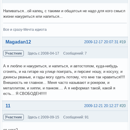
Напиваться...ой капец, с такими и общатсья не надо для кого смысл
жизни накуриться или напиться...
Все и сразу-Мечта идиота
Вне форума
Magadan12
2009-12-17 20:07:31
#19
Участник
Здесь с 2008-04-17
Сообщений: 7
А я люблю и накуриться, и напиться, и автостопом, куда-нибудь
сгонять, и на гитаре на улице поиграть, и пирсинг ношу, и косуху, и
джинсы рваные, и гады могу одеть потому, что мне так нравиться!!!!
Внешность не главное... Меня часто называют и рокером, и
металлитом, и хиппи, и панком.... А я неформал такой, какой я
есть... Я СВОБОДЕН!!!!!
Вне форума
11
2009-12-21 20:12:27
#20
Участник
Здесь с 2009-09-15
Сообщений: 91
от чего?