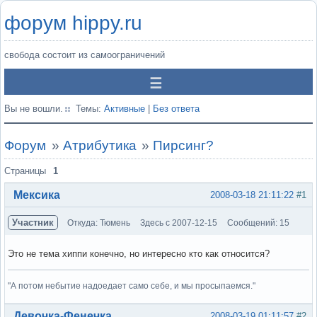
форум hippy.ru
свобода состоит из самоограничений
Вы не вошли.
Темы:
Активные
|
Без ответа
Форум
»
Атрибутика
»
Пирсинг?
Страницы
1
Мексика
2008-03-18 21:11:22
#1
Участник
Откуда: Тюмень
Здесь с 2007-12-15
Сообщений: 15
Это не тема хиппи конечно, но интересно кто как относится?
"А потом небытие надоедает само себе, и мы просыпаемся."
Вне форума
Девочка-Фенечка
2008-03-19 01:11:57
#2