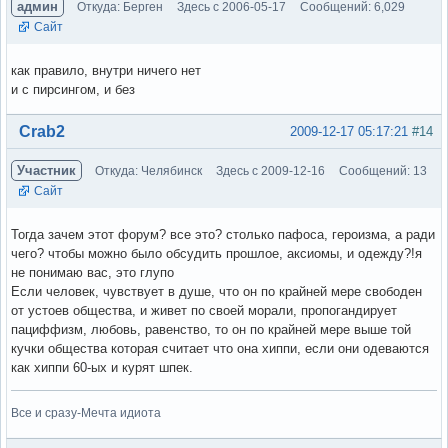
админ
Откуда: Берген
Здесь с 2006-05-17
Сообщений: 6,029
Сайт
как правило, внутри ничего нет
и с пирсингом, и без
Вне форума
Crab2
2009-12-17 05:17:21
#14
Участник
Откуда: Челябинск
Здесь с 2009-12-16
Сообщений: 13
Сайт
Тогда зачем этот форум? все это? столько пафоса, героизма, а ради
чего? чтобы можно было обсудить прошлое, аксиомы, и одежду?!я
не понимаю вас, это глупо
Если человек, чувствует в душе, что он по крайней мере свободен
от устоев общества, и живет по своей морали, пропогандирует
пациффизм, любовь, равенство, то он по крайней мере выше той
кучки общества которая считает что она хиппи, если они одеваются
как хиппи 60-ых и курят шпек.
Все и сразу-Мечта идиота