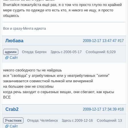
Вчитайся пожалуйста ещё раз, я о том что просто глупо по крайней
мере судить по одежде кто есть кто, я никого не ищу, я просто
общаюсь
Все и сразу-Мечта идиота
Вне форума
Любава
2009-12-17 13:47:47
#17
админ
Откуда: Берген
Здесь с 2006-05-17
Сообщений: 6,029
Сайт
никого свободного ты не найдешь
вся "свобода" у атрибутивных или у неатрибутивных "хиппи"
заканчивается совместной пьянкой или вечеринкой
на большее они не способны
когда речь заходит о серьезных вещах, они сбегают, как крысы
ВСЕ
Вне форума
Crab2
2009-12-17 17:34:39
#18
Участник
Откуда: Челябинск
Здесь с 2009-12-16
Сообщений: 13
Сайт