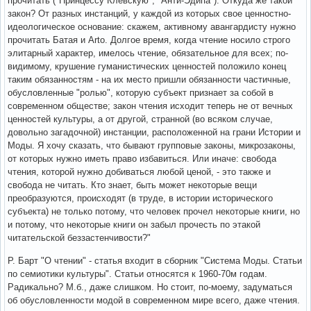
прочитать ("Принцессу Клевскую", "Анти-Эдипа"). Откуда же такой
закон? От разных инстанций, у каждой из которых свое ценностно-
идеологическое основание: скажем, активному авангардисту нужно
прочитать Батая и Arto. Долгое время, когда чтение носило строго
элитарный характер, имелось чтение, обязательное для всех; по-
видимому, крушение гуманистических ценностей положило конец
таким обязанностям - на их место пришли обязанности частичные,
обусловленные "ролью", которую субъект признает за собой в
современном обществе; закон чтения исходит теперь не от вечных
ценностей культуры, а от другой, странной (во всяком случае,
довольно загадочной) инстанции, расположенной на грани Истории и
Моды. Я хочу сказать, что бывают групповые законы, микрозаконы,
от которых нужно иметь право избавиться. Или иначе: свобода
чтения, которой нужно добиваться любой ценой, - это также и
свобода не читать. Кто знает, быть может некоторые вещи
преобразуются, происходят (в труде, в истории исторического
субъекта) не только потому, что человек прочел некоторые книги, но
и потому, что некоторые книги он забыл прочесть по этакой
читательской беззастенчивости?"
Р. Барт "О чтении" - статья входит в сборник "Система Моды. Статьи
по семиотики культуры". Статьи относятся к 1960-70м годам.
Радикально? М.б., даже слишком. Но стоит, по-моему, задуматься
об обусловленности модой в современном мире всего, даже чтения.