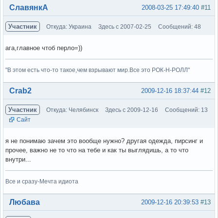
Вне форума
СлавянкА
2008-03-25 17:49:40
#11
Участник
Откуда: Украина
Здесь с 2007-02-25
Сообщений: 48
ага,главное чтоб перло=))
"В этом есть что-то такое,чем взрывают мир.Все это РОК-Н-РОЛЛ"
Вне форума
Crab2
2009-12-16 18:37:44
#12
Участник
Откуда: Челябинск
Здесь с 2009-12-16
Сообщений: 13
Сайт
я не понимаю зачем это вообще нужно? другая одежда, пирсинг и
прочее, важно не то что на тебе и как ты выглядишь, а то что
внутри...
Все и сразу-Мечта идиота
Вне форума
Любава
2009-12-16 20:39:53
#13