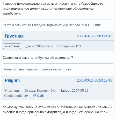
Наверно положительно,раз есть и пирсинг и тату)А,вообще,это
индивидуальное дело каждого человека,не обязательная
атрибутика.
"В этом есть что-то такое,чем взрывают мир.Все это РОК-Н-РОЛЛ"
Вне форума
Грустная
2008-03-19 21:03:21
#5
Участник
Здесь с 2007-06-14
Сообщений: 113
Славянка,а какая атрибутика обязательная?
Помни что нет тюрьмы страшнее чем в голове
Вне форума
Piligrim
2008-03-20 08:53:19
#6
Участник
Откуда: Екатеринбург
Здесь с 2007-05-19
Сообщений: 194
Сайт
по-моему, так вообще атрибутики обязательной не бывает - зачем? А
пирсинг иногда прикольно смотрится, а иногда нет, особенно если