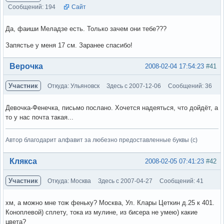
Сообщений: 194
Сайт
Да, фаиши Меладзе есть. Только зачем они тебе???
Запястье у меня 17 см. Заранее спасибо!
Вне форума
Верочка
2008-02-04 17:54:23
#41
Участник
Откуда: Ульяновск
Здесь с 2007-12-06
Сообщений: 36
Девочка-Фенечка, письмо послано. Хочется надеяться, что дойдёт, а
то у нас почта такая...
Автор благодарит алфавит за любезно предоставленные буквы (с)
Вне форума
Клякса
2008-02-05 07:41:23
#42
Участник
Откуда: Москва
Здесь с 2007-04-27
Сообщений: 41
хм, а можно мне тож феньку? Москва, Ул. Клары Цеткин д.25 к 401.
Коноплевой) сплету, тока из мулине, из бисера не умею) какие
цвета?