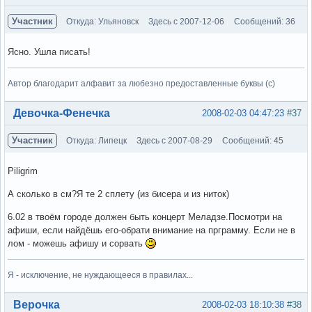
Участник
Откуда: Ульяновск
Здесь с 2007-12-06
Сообщений: 36
Ясно. Ушла писать!
Автор благодарит алфавит за любезно предоставленные буквы (с)
Вне форума
Девочка-Фенечка
2008-02-03 04:47:23
#37
Участник
Откуда: Липецк
Здесь с 2007-08-29
Сообщений: 45
Piligrim
А сколько в см?Я те 2 сплету (из бисера и из ниток)
6.02 в твоём городе должен быть концерт Меладзе.Посмотри на
афиши, если найдёшь его-обрати внимание на прграмму. Если не в
лом - можешь афишу и сорвать
Я - исключение, не нуждающееся в правилах...
Вне форума
Верочка
2008-02-03 18:10:38
#38