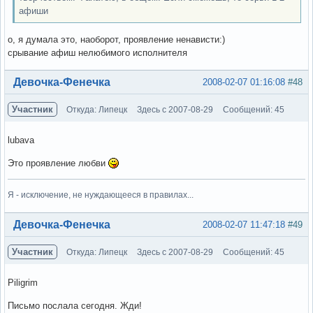
афиши
о, я думала это, наоборот, проявление ненависти:)
срывание афиш нелюбимого исполнителя
Вне форума
Девочка-Фенечка
2008-02-07 01:16:08
#48
Участник
Откуда: Липецк
Здесь с 2007-08-29
Сообщений: 45
lubava
Это проявление любви
Я - исключение, не нуждающееся в правилах...
Вне форума
Девочка-Фенечка
2008-02-07 11:47:18
#49
Участник
Откуда: Липецк
Здесь с 2007-08-29
Сообщений: 45
Piligrim
Письмо послала сегодня. Жди!