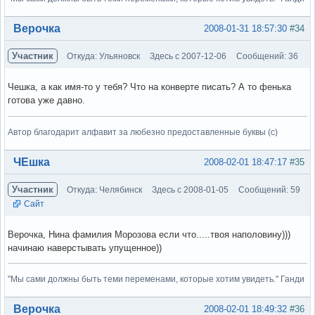
Вне форума
Верочка
2008-01-31 18:57:30
#34
Участник
Откуда: Ульяновск
Здесь с 2007-12-06
Сообщений: 36
Чешка, а как имя-то у тебя? Что на конверте писать? А то фенька
готова уже давно.
Автор благодарит алфавит за любезно предоставленные буквы (с)
Вне форума
ЧЕшка
2008-02-01 18:47:17
#35
Участник
Откуда: Челябинск
Здесь с 2008-01-05
Сообщений: 59
Сайт
Верочка, Нина фамилия Морозова если что.....твоя наполовину)))
начинаю наверстывать упущенное))
"Мы сами должны быть теми переменами, которые хотим увидеть." Ганди
Вне форума
Верочка
2008-02-01 18:49:32
#36