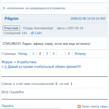
Я - исключение, не нуждающееся в правилах...
Вне форума
Piligrim
2008-02-08 14:53:16
#50
Участник
Откуда: Екатеринбург
Здесь с 2007-05-19
Сообщений: 194
Сайт
СПАСИБО!!! Ладно, афишу сорву, если они еще остались!
Вне форума
Страницы
Назад
1
2
3
4
…
8
Вперед
Форум
»
Атрибутика
»
)) Давай устроим глобальный обмен фенек!!!!
Сейчас в этой теме пользователей:
0
, гостей:
1
[Bot] ClaudeBot
Перейти
Atom лента темы