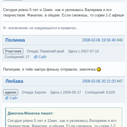
Сегодня ровно 5 лет и 11мес. как я увлекаюсь Валерием и его
творчеством. Фанатею, в общем. Если сможешь, то сорви 1-2 афиши
Я - исключение, не нуждающееся в правилах...
Вне форума
Полинка
2008-02-06 19:56:40
#46
Участник
Откуда: Пермский край
Здесь с 2007-07-10
Сообщений: 27
Сайт
Пилигрим, я тебе завтра феньку отправлю, землячка
Вне форума
Любава
2008-02-06 20:21:03
#47
админ
Откуда: Берген
Здесь с 2006-05-17
Сообщений: 6,029
Сайт
Девочка-Фенечка пишет:
Сегодня ровно 5 лет и 11мес. как я увлекаюсь Валерием и его
творчеством. Фанатею, в общем. Если сможешь, то сорви 1-2