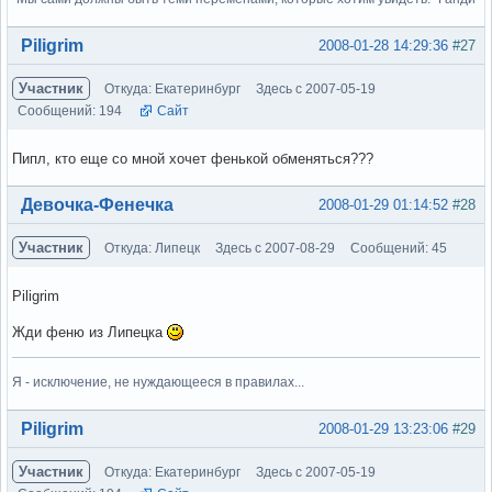
Вне форума
Piligrim
2008-01-28 14:29:36
#27
Участник
Откуда: Екатеринбург
Здесь с 2007-05-19
Сообщений: 194
Сайт
Пипл, кто еще со мной хочет фенькой обменяться???
Вне форума
Девочка-Фенечка
2008-01-29 01:14:52
#28
Участник
Откуда: Липецк
Здесь с 2007-08-29
Сообщений: 45
Piligrim
Жди феню из Липецка
Я - исключение, не нуждающееся в правилах...
Вне форума
Piligrim
2008-01-29 13:23:06
#29
Участник
Откуда: Екатеринбург
Здесь с 2007-05-19