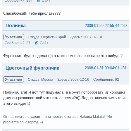
Сообщений: 194
Сайт
Спасибочки!!! Тебе прислать???
Вне форума
Полинка
2008-01-29 22:55:44
#30
Участник
Откуда: Пермский край
Здесь с 2007-07-10
Сообщений: 27
Сайт
Фургончик, будет сделано)) а можно мне зелененькое что-нибудь?
Вне форума
Цветочный фургончик
2008-01-31 00:04:01
#31
Участник
Откуда: Москва
Здесь с 2007-12-16
Сообщений: 62
Полинка, ага! Я вот тут подумала, а может попробовать из хорошей
джинсы разноцветной что-нить сплести?=)) Ладно, посмотрим что из
этого выйдет!;)
От нас никто не уходит - они просто отстают. Hakuna Matata!!! No
problem's philosophy!..=)