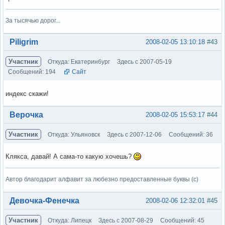
За тысячью дорог...
Вне форума
Piligrim
2008-02-05 13:10:18
#43
Участник
Откуда: Екатеринбург
Здесь с 2007-05-19
Сообщений: 194
Сайт
индекс скажи!
Вне форума
Верочка
2008-02-05 15:53:17
#44
Участник
Откуда: Ульяновск
Здесь с 2007-12-06
Сообщений: 36
Клякса, давай! А сама-то какую хочешь?
Автор благодарит алфавит за любезно предоставленные буквы (с)
Вне форума
Девочка-Фенечка
2008-02-06 12:32:01
#45
Участник
Откуда: Липецк
Здесь с 2007-08-29
Сообщений: 45