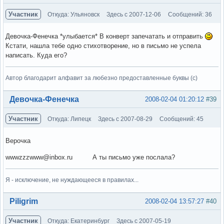
Участник
Откуда: Ульяновск
Здесь с 2007-12-06
Сообщений: 36
Девочка-Фенечка *улыбается* В конверт запечатать и отправить
Кстати, нашла тебе одно стихотворение, но в письмо не успела
написать. Куда его?
Автор благодарит алфавит за любезно предоставленные буквы (с)
Вне форума
Девочка-Фенечка
2008-02-04 01:20:12
#39
Участник
Откуда: Липецк
Здесь с 2007-08-29
Сообщений: 45
Верочка
wwwzzzwww@inbox.ru А ты письмо уже послала?
Я - исключение, не нуждающееся в правилах...
Вне форума
Piligrim
2008-02-04 13:57:27
#40
Участник
Откуда: Екатеринбург
Здесь с 2007-05-19