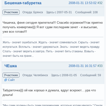
Вне форума
Бешеная-табуретка
2008-01-31 13:53:02
#32
Участник
Откуда: Брянск
Здесь с 2007-05-31
Сообщений: 108
Чешечка, феня сегодня прилетела!!! Спасибо огромное!!!так приятно
получать конвертики))) Я вот сдам последним зачет - и высылаю,
уже все готово!!!
Жить - значит ошибаться. Ждать - значит сомневаться. Скрыть - значит
испугаться. Всплыть - значит удержаться. Знать - значит видеть правду.
Спать - значит верить в завтра. Пить - значит бить стаканы. Взвыть -
значит быть на грани...
Вне форума
ЧЕшка
2008-01-31 16:31:57
#33
Участник
Откуда: Челябинск
Здесь с 2008-01-05
Сообщений: 59
Сайт
Табуреточка))) ой как хорошо я думала, вдруг вскроют....ура что
дошла!
"Мы сами должны быть теми переменами, которые хотим увидеть." Ганди