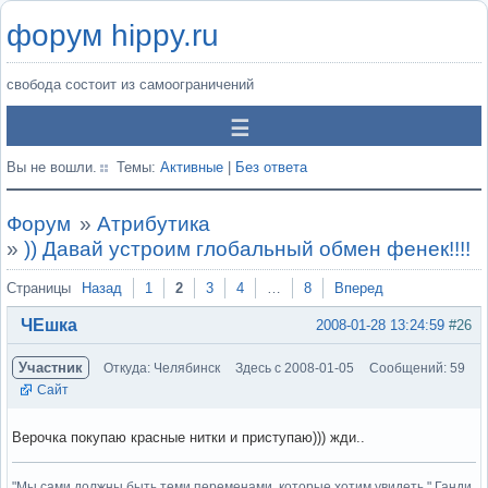
форум hippy.ru
свобода состоит из самоограничений
Вы не вошли.
Темы:
Активные
|
Без ответа
Форум
»
Атрибутика
»
)) Давай устроим глобальный обмен фенек!!!!
Страницы
Назад
1
2
3
4
…
8
Вперед
ЧЕшка
2008-01-28 13:24:59
#26
Участник
Откуда: Челябинск
Здесь с 2008-01-05
Сообщений: 59
Сайт
Верочка покупаю красные нитки и приступаю))) жди..
"Мы сами должны быть теми переменами, которые хотим увидеть." Ганди