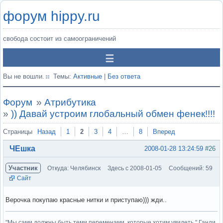
форум hippy.ru
свобода состоит из самоограничений
Вы не вошли.
Темы:
Активные
|
Без ответа
Форум
»
Атрибутика
»
)) Давай устроим глобальный обмен фенек!!!!
Страницы
Назад
1
2
3
4
…
8
Вперед
ЧЕшка
2008-01-28 13:24:59
#26
Участник
Откуда: Челябинск
Здесь с 2008-01-05
Сообщений: 59
Сайт
Верочка покупаю красные нитки и приступаю))) жди..
"Мы сами должны быть теми переменами, которые хотим увидеть." Ганди