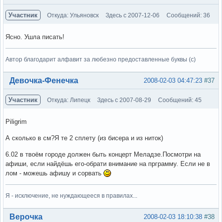
Участник
Откуда: Ульяновск
Здесь с 2007-12-06
Сообщений: 36
Ясно. Ушла писать!
Автор благодарит алфавит за любезно предоставленные буквы (с)
Вне форума
Девочка-Фенечка
2008-02-03 04:47:23
#37
Участник
Откуда: Липецк
Здесь с 2007-08-29
Сообщений: 45
Piligrim
А сколько в см?Я те 2 сплету (из бисера и из ниток)
6.02 в твоём городе должен быть концерт Меладзе.Посмотри на
афиши, если найдёшь его-обрати внимание на прграмму. Если не в
лом - можешь афишу и сорвать
Я - исключение, не нуждающееся в правилах...
Вне форума
Верочка
2008-02-03 18:10:38
#38