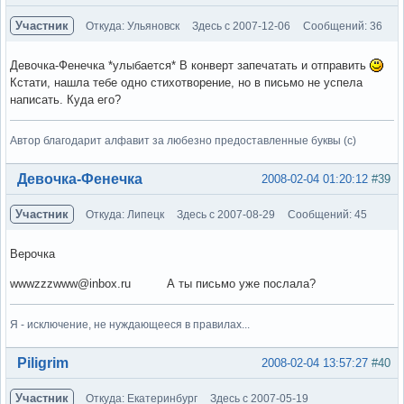
Участник
Откуда: Ульяновск
Здесь с 2007-12-06
Сообщений: 36
Девочка-Фенечка *улыбается* В конверт запечатать и отправить
Кстати, нашла тебе одно стихотворение, но в письмо не успела
написать. Куда его?
Автор благодарит алфавит за любезно предоставленные буквы (с)
Вне форума
Девочка-Фенечка
2008-02-04 01:20:12
#39
Участник
Откуда: Липецк
Здесь с 2007-08-29
Сообщений: 45
Верочка
wwwzzzwww@inbox.ru А ты письмо уже послала?
Я - исключение, не нуждающееся в правилах...
Вне форума
Piligrim
2008-02-04 13:57:27
#40
Участник
Откуда: Екатеринбург
Здесь с 2007-05-19