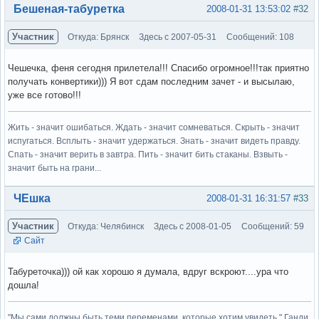
Вне форума
Бешеная-табуретка
2008-01-31 13:53:02
#32
Участник
Откуда: Брянск
Здесь с 2007-05-31
Сообщений: 108
Чешечка, феня сегодня прилетела!!! Спасибо огромное!!!так приятно
получать конвертики))) Я вот сдам последним зачет - и высылаю,
уже все готово!!!
Жить - значит ошибаться. Ждать - значит сомневаться. Скрыть - значит
испугаться. Всплыть - значит удержаться. Знать - значит видеть правду.
Спать - значит верить в завтра. Пить - значит бить стаканы. Взвыть -
значит быть на грани...
Вне форума
ЧЕшка
2008-01-31 16:31:57
#33
Участник
Откуда: Челябинск
Здесь с 2008-01-05
Сообщений: 59
Сайт
Табуреточка))) ой как хорошо я думала, вдруг вскроют....ура что
дошла!
"Мы сами должны быть теми переменами, которые хотим увидеть." Ганди