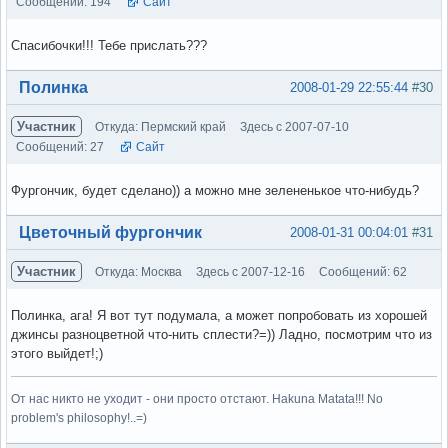
Сообщений: 194
Сайт
Спасибочки!!! Тебе прислать???
Вне форума
Полинка
2008-01-29 22:55:44
#30
Участник
Откуда: Пермский край
Здесь с 2007-07-10
Сообщений: 27
Сайт
Фургончик, будет сделано)) а можно мне зелененькое что-нибудь?
Вне форума
Цветочный фургончик
2008-01-31 00:04:01
#31
Участник
Откуда: Москва
Здесь с 2007-12-16
Сообщений: 62
Полинка, ага! Я вот тут подумала, а может попробовать из хорошей
джинсы разноцветной что-нить сплести?=)) Ладно, посмотрим что из
этого выйдет!;)
От нас никто не уходит - они просто отстают. Hakuna Matata!!! No
problem's philosophy!..=)