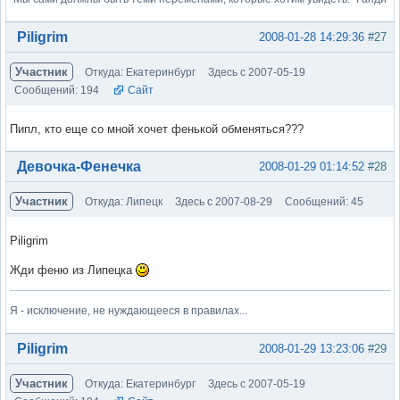
Вне форума
Piligrim
2008-01-28 14:29:36
#27
Участник
Откуда: Екатеринбург
Здесь с 2007-05-19
Сообщений: 194
Сайт
Пипл, кто еще со мной хочет фенькой обменяться???
Вне форума
Девочка-Фенечка
2008-01-29 01:14:52
#28
Участник
Откуда: Липецк
Здесь с 2007-08-29
Сообщений: 45
Piligrim
Жди феню из Липецка
Я - исключение, не нуждающееся в правилах...
Вне форума
Piligrim
2008-01-29 13:23:06
#29
Участник
Откуда: Екатеринбург
Здесь с 2007-05-19