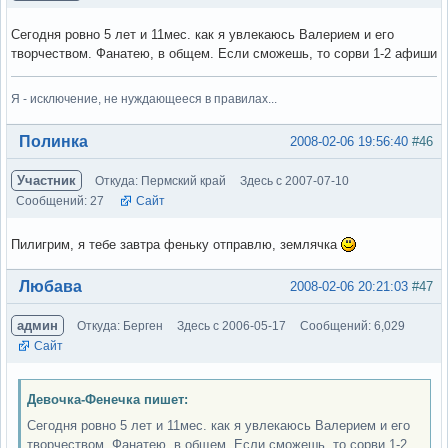
Сегодня ровно 5 лет и 11мес. как я увлекаюсь Валерием и его
творчеством. Фанатею, в общем. Если сможешь, то сорви 1-2 афиши
Я - исключение, не нуждающееся в правилах...
Вне форума
Полинка
2008-02-06 19:56:40
#46
Участник
Откуда: Пермский край
Здесь с 2007-07-10
Сообщений: 27
Сайт
Пилигрим, я тебе завтра феньку отправлю, землячка
Вне форума
Любава
2008-02-06 20:21:03
#47
админ
Откуда: Берген
Здесь с 2006-05-17
Сообщений: 6,029
Сайт
Девочка-Фенечка пишет:
Сегодня ровно 5 лет и 11мес. как я увлекаюсь Валерием и его
творчеством. Фанатею, в общем. Если сможешь, то сорви 1-2