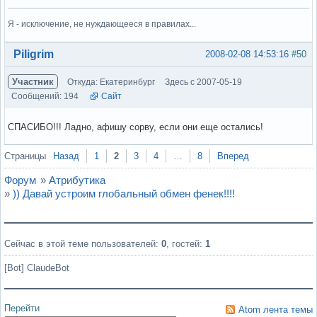
Я - исключение, не нуждающееся в правилах...
Вне форума
Piligrim
2008-02-08 14:53:16
#50
Участник
Откуда: Екатеринбург
Здесь с 2007-05-19
Сообщений: 194
Сайт
СПАСИБО!!! Ладно, афишу сорву, если они еще остались!
Вне форума
Страницы
Назад
1
2
3
4
…
8
Вперед
Форум
»
Атрибутика
»
)) Давай устроим глобальный обмен фенек!!!!
Сейчас в этой теме пользователей:
0
, гостей:
1
[Bot] ClaudeBot
Перейти
Atom лента темы