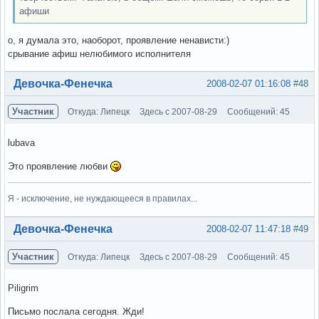
афиши
о, я думала это, наоборот, проявление ненависти:)
срывание афиш нелюбимого исполнителя
Вне форума
Девочка-Фенечка
2008-02-07 01:16:08
#48
Участник
Откуда: Липецк
Здесь с 2007-08-29
Сообщений: 45
lubava
Это проявление любви
Я - исключение, не нуждающееся в правилах...
Вне форума
Девочка-Фенечка
2008-02-07 11:47:18
#49
Участник
Откуда: Липецк
Здесь с 2007-08-29
Сообщений: 45
Piligrim
Письмо послала сегодня. Жди!