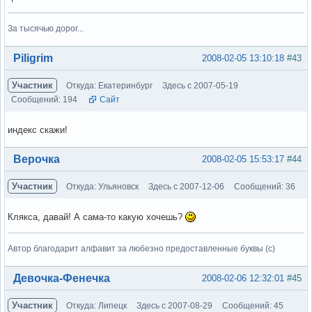
За тысячью дорог...
Вне форума
Piligrim
2008-02-05 13:10:18
#43
Участник
Откуда: Екатеринбург
Здесь с 2007-05-19
Сообщений: 194
Сайт
индекс скажи!
Вне форума
Верочка
2008-02-05 15:53:17
#44
Участник
Откуда: Ульяновск
Здесь с 2007-12-06
Сообщений: 36
Клякса, давай! А сама-то какую хочешь?
Автор благодарит алфавит за любезно предоставленные буквы (с)
Вне форума
Девочка-Фенечка
2008-02-06 12:32:01
#45
Участник
Откуда: Липецк
Здесь с 2007-08-29
Сообщений: 45