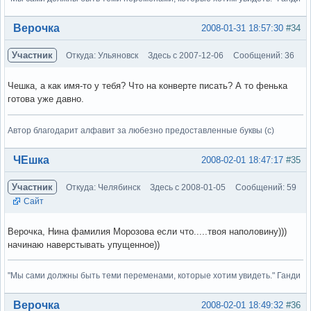
Вне форума
Верочка
2008-01-31 18:57:30
#34
Участник
Откуда: Ульяновск
Здесь с 2007-12-06
Сообщений: 36
Чешка, а как имя-то у тебя? Что на конверте писать? А то фенька
готова уже давно.
Автор благодарит алфавит за любезно предоставленные буквы (с)
Вне форума
ЧЕшка
2008-02-01 18:47:17
#35
Участник
Откуда: Челябинск
Здесь с 2008-01-05
Сообщений: 59
Сайт
Верочка, Нина фамилия Морозова если что.....твоя наполовину)))
начинаю наверстывать упущенное))
"Мы сами должны быть теми переменами, которые хотим увидеть." Ганди
Вне форума
Верочка
2008-02-01 18:49:32
#36