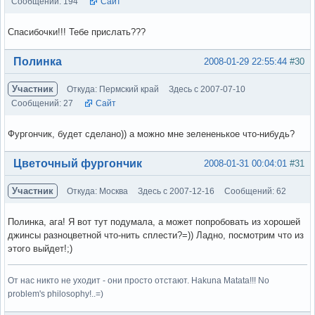
Сообщений: 194
Сайт
Спасибочки!!! Тебе прислать???
Вне форума
Полинка
2008-01-29 22:55:44
#30
Участник
Откуда: Пермский край
Здесь с 2007-07-10
Сообщений: 27
Сайт
Фургончик, будет сделано)) а можно мне зелененькое что-нибудь?
Вне форума
Цветочный фургончик
2008-01-31 00:04:01
#31
Участник
Откуда: Москва
Здесь с 2007-12-16
Сообщений: 62
Полинка, ага! Я вот тут подумала, а может попробовать из хорошей
джинсы разноцветной что-нить сплести?=)) Ладно, посмотрим что из
этого выйдет!;)
От нас никто не уходит - они просто отстают. Hakuna Matata!!! No
problem's philosophy!..=)