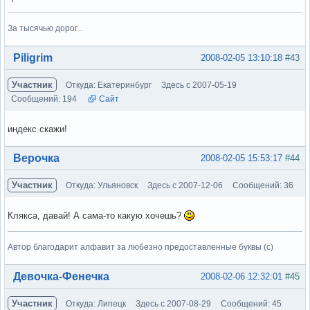
За тысячью дорог...
Вне форума
Piligrim
2008-02-05 13:10:18
#43
Участник
Откуда: Екатеринбург
Здесь с 2007-05-19
Сообщений: 194
Сайт
индекс скажи!
Вне форума
Верочка
2008-02-05 15:53:17
#44
Участник
Откуда: Ульяновск
Здесь с 2007-12-06
Сообщений: 36
Клякса, давай! А сама-то какую хочешь?
Автор благодарит алфавит за любезно предоставленные буквы (с)
Вне форума
Девочка-Фенечка
2008-02-06 12:32:01
#45
Участник
Откуда: Липецк
Здесь с 2007-08-29
Сообщений: 45