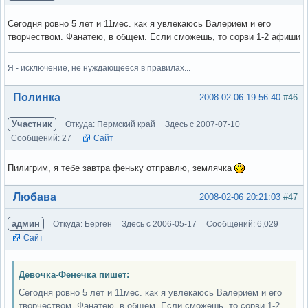
Сегодня ровно 5 лет и 11мес. как я увлекаюсь Валерием и его
творчеством. Фанатею, в общем. Если сможешь, то сорви 1-2 афиши
Я - исключение, не нуждающееся в правилах...
Вне форума
Полинка
2008-02-06 19:56:40
#46
Участник
Откуда: Пермский край
Здесь с 2007-07-10
Сообщений: 27
Сайт
Пилигрим, я тебе завтра феньку отправлю, землячка
Вне форума
Любава
2008-02-06 20:21:03
#47
админ
Откуда: Берген
Здесь с 2006-05-17
Сообщений: 6,029
Сайт
Девочка-Фенечка пишет:
Сегодня ровно 5 лет и 11мес. как я увлекаюсь Валерием и его
творчеством. Фанатею, в общем. Если сможешь, то сорви 1-2