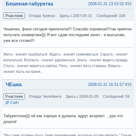
Вне форума
Бешеная-табуретка
2008-01-31 13:53:02
#32
Участник
Откуда: Брянск
Здесь с 2007-05-31
Сообщений: 108
Чешечка, феня сегодня прилетела!!! Спасибо огромное!!!так приятно
получать конвертики))) Я вот сдам последним зачет - и высылаю,
уже все готово!!!
Жить - значит ошибаться. Ждать - значит сомневаться. Скрыть - значит
испугаться. Всплыть - значит удержаться. Знать - значит видеть правду.
Спать - значит верить в завтра. Пить - значит бить стаканы. Взвыть -
значит быть на грани...
Вне форума
ЧЕшка
2008-01-31 16:31:57
#33
Участник
Откуда: Челябинск
Здесь с 2008-01-05
Сообщений: 59
Сайт
Табуреточка))) ой как хорошо я думала, вдруг вскроют....ура что
дошла!
"Мы сами должны быть теми переменами, которые хотим увидеть." Ганди