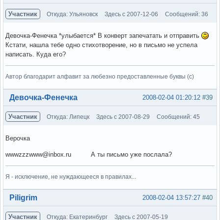
Участник
Откуда: Ульяновск
Здесь с 2007-12-06
Сообщений: 36
Девочка-Фенечка *улыбается* В конверт запечатать и отправить
Кстати, нашла тебе одно стихотворение, но в письмо не успела
написать. Куда его?
Автор благодарит алфавит за любезно предоставленные буквы (с)
Вне форума
Девочка-Фенечка
2008-02-04 01:20:12
#39
Участник
Откуда: Липецк
Здесь с 2007-08-29
Сообщений: 45
Верочка
wwwzzzwww@inbox.ru А ты письмо уже послала?
Я - исключение, не нуждающееся в правилах...
Вне форума
Piligrim
2008-02-04 13:57:27
#40
Участник
Откуда: Екатеринбург
Здесь с 2007-05-19