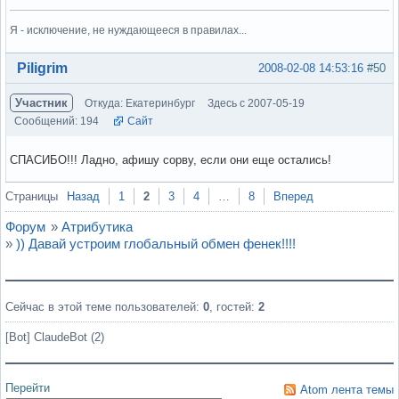
Я - исключение, не нуждающееся в правилах...
Вне форума
Piligrim
2008-02-08 14:53:16
#50
Участник
Откуда: Екатеринбург
Здесь с 2007-05-19
Сообщений: 194
Сайт
СПАСИБО!!! Ладно, афишу сорву, если они еще остались!
Вне форума
Страницы
Назад
1
2
3
4
…
8
Вперед
Форум
»
Атрибутика
»
)) Давай устроим глобальный обмен фенек!!!!
Сейчас в этой теме пользователей:
0
, гостей:
2
[Bot] ClaudeBot (2)
Перейти
Atom лента темы