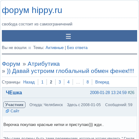
форум hippy.ru
свобода состоит из самоограничений
Вы не вошли.
Темы:
Активные
|
Без ответа
Форум
»
Атрибутика
»
)) Давай устроим глобальный обмен фенек!!!!
Страницы
Назад
1
2
3
4
…
8
Вперед
ЧЕшка
2008-01-28 13:24:59
#26
Участник
Откуда: Челябинск
Здесь с 2008-01-05
Сообщений: 59
Сайт
Верочка покупаю красные нитки и приступаю))) жди..
"Мы сами должны быть теми переменами, которые хотим увидеть." Ганди