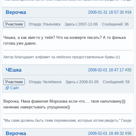
Вне форума
Верочка
2008-01-31 18:57:30
#34
Участник
Откуда: Ульяновск
Здесь с 2007-12-06
Сообщений: 36
Чешка, а как имя-то у тебя? Что на конверте писать? А то фенька
готова уже давно.
Автор благодарит алфавит за любезно предоставленные буквы (с)
Вне форума
ЧЕшка
2008-02-01 18:47:17
#35
Участник
Откуда: Челябинск
Здесь с 2008-01-05
Сообщений: 59
Сайт
Верочка, Нина фамилия Морозова если что.....твоя наполовину)))
начинаю наверстывать упущенное))
"Мы сами должны быть теми переменами, которые хотим увидеть." Ганди
Вне форума
Верочка
2008-02-01 18:49:32
#36