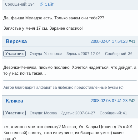
Сообщений: 194
Сайт
Да, фаиши Меладзе есть. Только зачем они тебе???
Запястье у меня 17 см. Заранее спасибо!
Вне форума
Верочка
2008-02-04 17:54:23
#41
Участник
Откуда: Ульяновск
Здесь с 2007-12-06
Сообщений: 36
Девочка-Фенечка, письмо послано. Хочется надеяться, что дойдёт, а
то у нас почта такая...
Автор благодарит алфавит за любезно предоставленные буквы (с)
Вне форума
Клякса
2008-02-05 07:41:23
#42
Участник
Откуда: Москва
Здесь с 2007-04-27
Сообщений: 41
хм, а можно мне тож феньку? Москва, Ул. Клары Цеткин д.25 к 401.
Коноплевой) сплету, тока из мулине, из бисера не умею) какие
цвета?