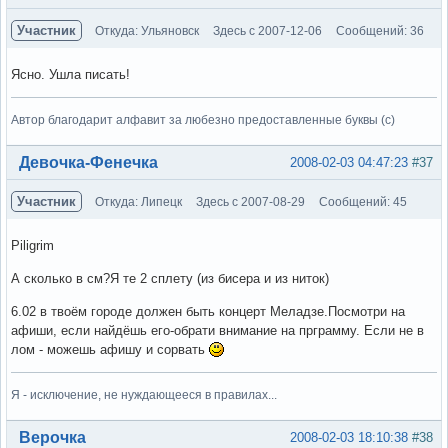
Участник
Откуда: Ульяновск
Здесь с 2007-12-06
Сообщений: 36
Ясно. Ушла писать!
Автор благодарит алфавит за любезно предоставленные буквы (с)
Вне форума
Девочка-Фенечка
2008-02-03 04:47:23
#37
Участник
Откуда: Липецк
Здесь с 2007-08-29
Сообщений: 45
Piligrim
А сколько в см?Я те 2 сплету (из бисера и из ниток)
6.02 в твоём городе должен быть концерт Меладзе.Посмотри на
афиши, если найдёшь его-обрати внимание на прграмму. Если не в
лом - можешь афишу и сорвать
Я - исключение, не нуждающееся в правилах...
Вне форума
Верочка
2008-02-03 18:10:38
#38