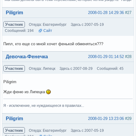
Вне форума
Piligrim
2008-01-28 14:29:36
#27
Участник
Откуда: Екатеринбург
Здесь с 2007-05-19
Сообщений: 194
Сайт
Пипл, кто еще со мной хочет фенькой обменяться???
Вне форума
Девочка-Фенечка
2008-01-29 01:14:52
#28
Участник
Откуда: Липецк
Здесь с 2007-08-29
Сообщений: 45
Piligrim
Жди феню из Липецка
Я - исключение, не нуждающееся в правилах...
Вне форума
Piligrim
2008-01-29 13:23:06
#29
Участник
Откуда: Екатеринбург
Здесь с 2007-05-19