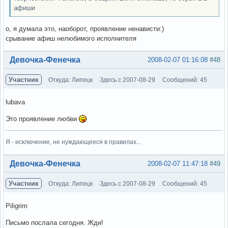
афиши
о, я думала это, наоборот, проявление ненависти:)
срывание афиш нелюбимого исполнителя
Вне форума
Девочка-Фенечка
2008-02-07 01:16:08
#48
Участник
Откуда: Липецк
Здесь с 2007-08-29
Сообщений: 45
lubava
Это проявление любви
Я - исключение, не нуждающееся в правилах...
Вне форума
Девочка-Фенечка
2008-02-07 11:47:18
#49
Участник
Откуда: Липецк
Здесь с 2007-08-29
Сообщений: 45
Piligrim
Письмо послала сегодня. Жди!