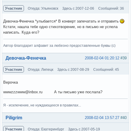
Участник
Откуда: Ульяновск
Здесь с 2007-12-06
Сообщений: 36
Девочка-Фенечка *улыбается* В конверт запечатать и отправить
Кстати, нашла тебе одно стихотворение, но в письмо не успела
написать. Куда его?
Автор благодарит алфавит за любезно предоставленные буквы (с)
Вне форума
Девочка-Фенечка
2008-02-04 01:20:12
#39
Участник
Откуда: Липецк
Здесь с 2007-08-29
Сообщений: 45
Верочка
wwwzzzwww@inbox.ru А ты письмо уже послала?
Я - исключение, не нуждающееся в правилах...
Вне форума
Piligrim
2008-02-04 13:57:27
#40
Участник
Откуда: Екатеринбург
Здесь с 2007-05-19