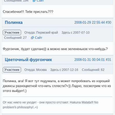
Сообщений: 194
Сайт
Спасибочки!!! Тебе прислать???
Вне форума
Полинка
2008-01-29 22:55:44
#30
Участник
Откуда: Пермский край
Здесь с 2007-07-10
Сообщений: 27
Сайт
Фургончик, будет сделано)) а можно мне зелененькое что-нибудь?
Вне форума
Цветочный фургончик
2008-01-31 00:04:01
#31
Участник
Откуда: Москва
Здесь с 2007-12-16
Сообщений: 62
Полинка, ага! Я вот тут подумала, а может попробовать из хорошей
джинсы разноцветной что-нить сплести?=)) Ладно, посмотрим что из
этого выйдет!;)
От нас никто не уходит - они просто отстают. Hakuna Matata!!! No
problem's philosophy!..=)