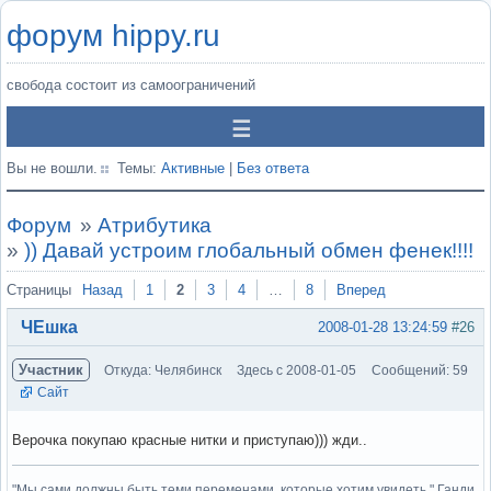
форум hippy.ru
свобода состоит из самоограничений
Вы не вошли.
Темы:
Активные
|
Без ответа
Форум
»
Атрибутика
»
)) Давай устроим глобальный обмен фенек!!!!
Страницы
Назад
1
2
3
4
…
8
Вперед
ЧЕшка
2008-01-28 13:24:59
#26
Участник
Откуда: Челябинск
Здесь с 2008-01-05
Сообщений: 59
Сайт
Верочка покупаю красные нитки и приступаю))) жди..
"Мы сами должны быть теми переменами, которые хотим увидеть." Ганди