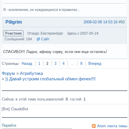
Я - исключение, не нуждающееся в правилах...
Вне форума
Piligrim
2008-02-08 14:53:16
#50
Участник
Откуда: Екатеринбург
Здесь с 2007-05-19
Сообщений: 194
Сайт
СПАСИБО!!! Ладно, афишу сорву, если они еще остались!
Вне форума
Страницы
Назад
1
2
3
4
…
8
Вперед
Форум
»
Атрибутика
»
)) Давай устроим глобальный обмен фенек!!!!
Сейчас в этой теме пользователей:
0
, гостей:
1
[Bot] ClaudeBot
Перейти
Atom лента темы