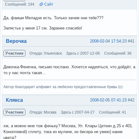
Сообщений: 194
Сайт
Да, фаиши Меладзе есть. Только зачем они тебе???
Запястье у меня 17 см. Заранее спасибо!
Вне форума
Верочка
2008-02-04 17:54:23
#41
Участник
Откуда: Ульяновск
Здесь с 2007-12-06
Сообщений: 36
Девочка-Фенечка, письмо послано. Хочется надеяться, что дойдёт, а
то у нас почта такая...
Автор благодарит алфавит за любезно предоставленные буквы (с)
Вне форума
Клякса
2008-02-05 07:41:23
#42
Участник
Откуда: Москва
Здесь с 2007-04-27
Сообщений: 41
хм, а можно мне тож феньку? Москва, Ул. Клары Цеткин д.25 к 401.
Коноплевой) сплету, тока из мулине, из бисера не умею) какие
цвета?