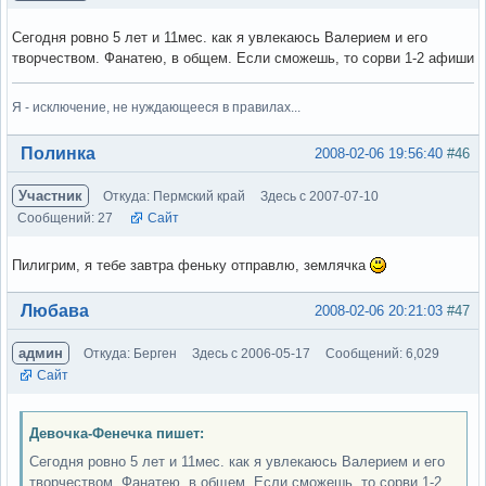
Сегодня ровно 5 лет и 11мес. как я увлекаюсь Валерием и его
творчеством. Фанатею, в общем. Если сможешь, то сорви 1-2 афиши
Я - исключение, не нуждающееся в правилах...
Вне форума
Полинка
2008-02-06 19:56:40
#46
Участник
Откуда: Пермский край
Здесь с 2007-07-10
Сообщений: 27
Сайт
Пилигрим, я тебе завтра феньку отправлю, землячка
Вне форума
Любава
2008-02-06 20:21:03
#47
админ
Откуда: Берген
Здесь с 2006-05-17
Сообщений: 6,029
Сайт
Девочка-Фенечка пишет:
Сегодня ровно 5 лет и 11мес. как я увлекаюсь Валерием и его
творчеством. Фанатею, в общем. Если сможешь, то сорви 1-2