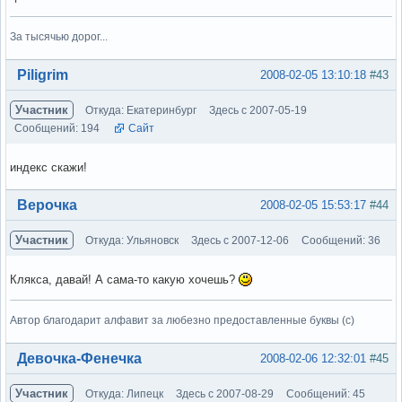
За тысячью дорог...
Вне форума
Piligrim
2008-02-05 13:10:18
#43
Участник
Откуда: Екатеринбург
Здесь с 2007-05-19
Сообщений: 194
Сайт
индекс скажи!
Вне форума
Верочка
2008-02-05 15:53:17
#44
Участник
Откуда: Ульяновск
Здесь с 2007-12-06
Сообщений: 36
Клякса, давай! А сама-то какую хочешь?
Автор благодарит алфавит за любезно предоставленные буквы (с)
Вне форума
Девочка-Фенечка
2008-02-06 12:32:01
#45
Участник
Откуда: Липецк
Здесь с 2007-08-29
Сообщений: 45