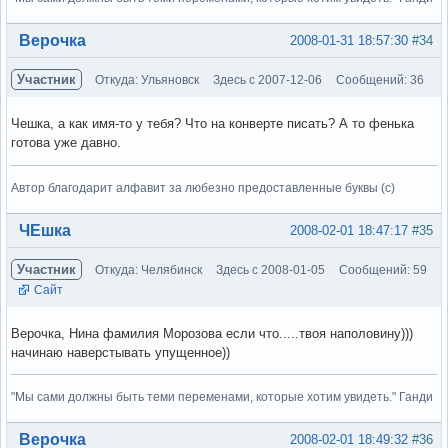
Вне форума
Верочка
2008-01-31 18:57:30
#34
Участник
Откуда: Ульяновск
Здесь с 2007-12-06
Сообщений: 36
Чешка, а как имя-то у тебя? Что на конверте писать? А то фенька
готова уже давно.
Автор благодарит алфавит за любезно предоставленные буквы (с)
Вне форума
ЧЕшка
2008-02-01 18:47:17
#35
Участник
Откуда: Челябинск
Здесь с 2008-01-05
Сообщений: 59
Сайт
Верочка, Нина фамилия Морозова если что.....твоя наполовину)))
начинаю наверстывать упущенное))
"Мы сами должны быть теми переменами, которые хотим увидеть." Ганди
Вне форума
Верочка
2008-02-01 18:49:32
#36