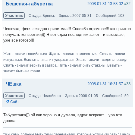
Вне форума
Бешеная-табуретка
2008-01-31 13:53:02
#32
Участник
Откуда: Брянск
Здесь с 2007-05-31
Сообщений: 108
Чешечка, феня сегодня прилетела!!! Спасибо огромное!!!так приятно
получать конвертики))) Я вот сдам последним зачет - и высылаю,
уже все готово!!!
Жить - значит ошибаться. Ждать - значит сомневаться. Скрыть - значит
испугаться. Всплыть - значит удержаться. Знать - значит видеть правду.
Спать - значит верить в завтра. Пить - значит бить стаканы. Взвыть -
значит быть на грани...
Вне форума
ЧЕшка
2008-01-31 16:31:57
#33
Участник
Откуда: Челябинск
Здесь с 2008-01-05
Сообщений: 59
Сайт
Табуреточка))) ой как хорошо я думала, вдруг вскроют....ура что
дошла!
"Мы сами должны быть теми переменами, которые хотим увидеть." Ганди