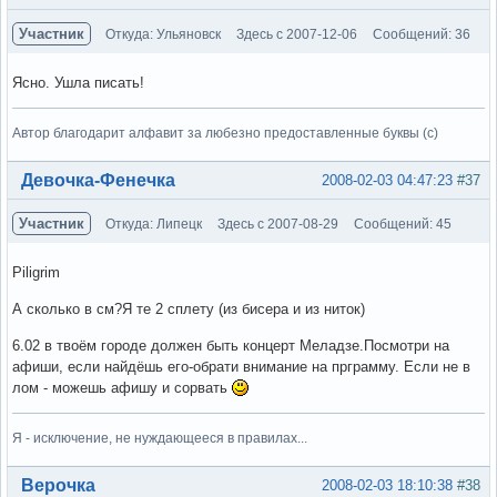
Участник
Откуда: Ульяновск
Здесь с 2007-12-06
Сообщений: 36
Ясно. Ушла писать!
Автор благодарит алфавит за любезно предоставленные буквы (с)
Вне форума
Девочка-Фенечка
2008-02-03 04:47:23
#37
Участник
Откуда: Липецк
Здесь с 2007-08-29
Сообщений: 45
Piligrim
А сколько в см?Я те 2 сплету (из бисера и из ниток)
6.02 в твоём городе должен быть концерт Меладзе.Посмотри на
афиши, если найдёшь его-обрати внимание на прграмму. Если не в
лом - можешь афишу и сорвать
Я - исключение, не нуждающееся в правилах...
Вне форума
Верочка
2008-02-03 18:10:38
#38