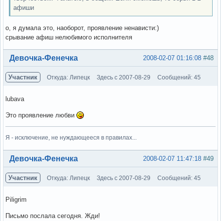
афиши
о, я думала это, наоборот, проявление ненависти:)
срывание афиш нелюбимого исполнителя
Вне форума
Девочка-Фенечка
2008-02-07 01:16:08
#48
Участник
Откуда: Липецк
Здесь с 2007-08-29
Сообщений: 45
lubava
Это проявление любви
Я - исключение, не нуждающееся в правилах...
Вне форума
Девочка-Фенечка
2008-02-07 11:47:18
#49
Участник
Откуда: Липецк
Здесь с 2007-08-29
Сообщений: 45
Piligrim
Письмо послала сегодня. Жди!