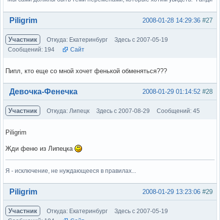
Вне форума
Piligrim
2008-01-28 14:29:36
#27
Участник
Откуда: Екатеринбург
Здесь с 2007-05-19
Сообщений: 194
Сайт
Пипл, кто еще со мной хочет фенькой обменяться???
Вне форума
Девочка-Фенечка
2008-01-29 01:14:52
#28
Участник
Откуда: Липецк
Здесь с 2007-08-29
Сообщений: 45
Piligrim
Жди феню из Липецка
Я - исключение, не нуждающееся в правилах...
Вне форума
Piligrim
2008-01-29 13:23:06
#29
Участник
Откуда: Екатеринбург
Здесь с 2007-05-19