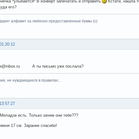
нечка *улыбается* В конверт запечатать и отправить
Кстати, нашла т
Куда его?
дарит алфавит за любезно предоставленные буквы (с)
01:20:12
w@inbox.ru А ты письмо уже послала?
ние, не нуждающееся в правилах...
13:57:27
Меладзе есть. Только зачем они тебе???
 меня 17 см. Заранее спасибо!