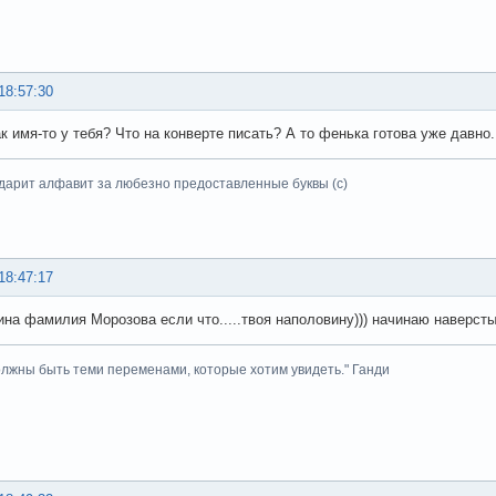
18:57:30
ак имя-то у тебя? Что на конверте писать? А то фенька готова уже давно.
дарит алфавит за любезно предоставленные буквы (с)
18:47:17
ина фамилия Морозова если что.....твоя наполовину))) начинаю наверст
лжны быть теми переменами, которые хотим увидеть." Ганди