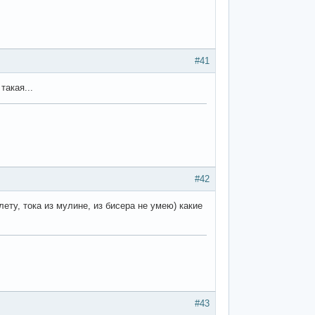
#41
такая...
#42
ету, тока из мулине, из бисера не умею) какие
#43