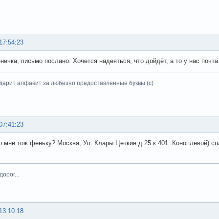
17:54:23
ечка, письмо послано. Хочется надеяться, что дойдёт, а то у нас почта 
дарит алфавит за любезно предоставленные буквы (с)
07:41:23
о мне тож феньку? Москва, Ул. Клары Цеткин д.25 к 401. Коноплевой) спл
орог...
13:10:18