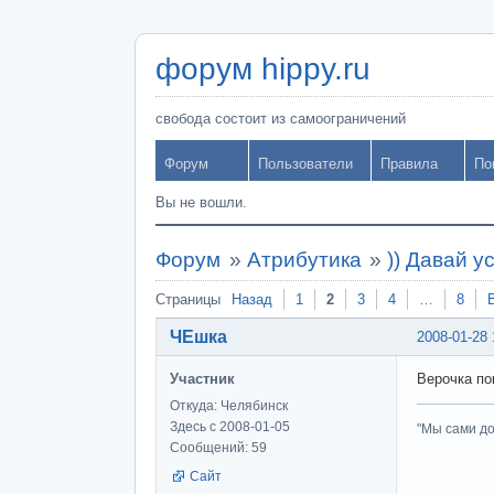
форум hippy.ru
свобода состоит из самоограничений
Форум
Пользователи
Правила
По
Вы не вошли.
Форум
»
Атрибутика
»
)) Давай у
Страницы
Назад
1
2
3
4
…
8
ЧЕшка
2008-01-28 
Участник
Верочка по
Откуда: Челябинск
Здесь с 2008-01-05
"Мы сами до
Сообщений: 59
Сайт