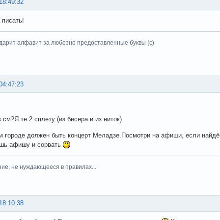
18:49:32
 писать!
дарит алфавит за любезно предоставленные буквы (с)
04:47:23
 см?Я те 2 сплету (из бисера и из ниток)
ём городе должен быть концерт Меладзе.Посмотри на афиши, если найдё
ешь афишу и сорвать
ние, не нуждающееся в правилах...
18:10:38