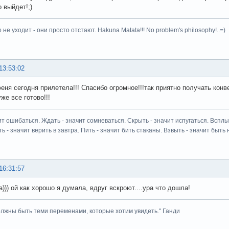
о выйдет!;)
 не уходит - они просто отстают. Hakuna Matata!!! No problem's philosophy!..=)
13:53:02
еня сегодня прилетела!!! Спасибо огромное!!!так приятно получать конве
же все готово!!!
ит ошибаться. Ждать - значит сомневаться. Скрыть - значит испугаться. Всплыт
ь - значит верить в завтра. Пить - значит бить стаканы. Взвыть - значит быть н
16:31:57
))) ой как хорошо я думала, вдруг вскроют....ура что дошла!
лжны быть теми переменами, которые хотим увидеть." Ганди