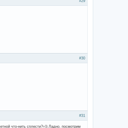
#29
#30
#31
ветной что-нить сплести?=)) Ладно, посмотрим