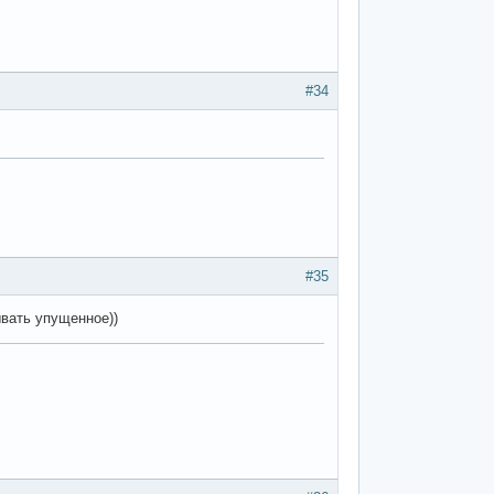
#34
#35
ывать упущенное))