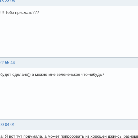
13:23:06
!!! Тебе прислать???
22:55:44
 будет сделано)) а можно мне зелененькое что-нибудь?
00:04:01
га! Я вот тут подумала, а может попробовать из хорошей джинсы разноц