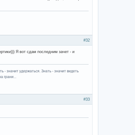
#32
ртики))) Я вот сдам последним зачет - и
ь - значит удержаться. Знать - значит видеть
а грани...
#33