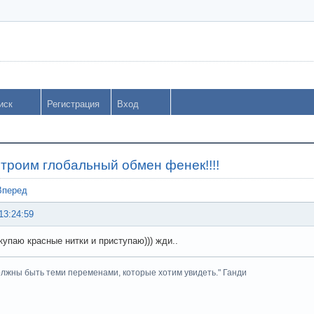
иск
Регистрация
Вход
строим глобальный обмен фенек!!!!
Вперед
13:24:59
купаю красные нитки и приступаю))) жди..
лжны быть теми переменами, которые хотим увидеть." Ганди