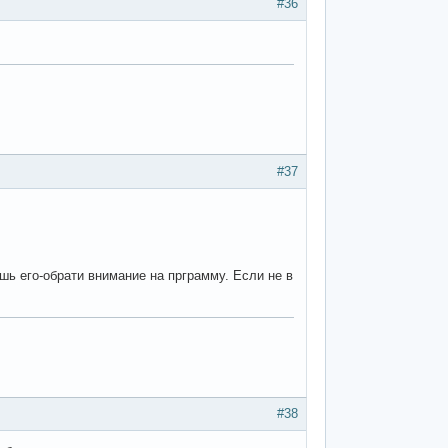
#36
#37
шь его-обрати внимание на прграмму. Если не в
#38