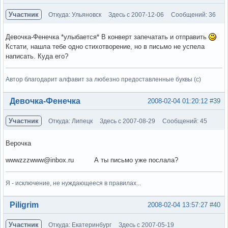
Участник
Откуда: Ульяновск
Здесь с 2007-12-06
Сообщений: 36
Девочка-Фенечка *улыбается* В конверт запечатать и отправить
Кстати, нашла тебе одно стихотворение, но в письмо не успела
написать. Куда его?
Автор благодарит алфавит за любезно предоставленные буквы (с)
Вне форума
Девочка-Фенечка
2008-02-04 01:20:12
#39
Участник
Откуда: Липецк
Здесь с 2007-08-29
Сообщений: 45
Верочка
wwwzzzwww@inbox.ru А ты письмо уже послала?
Я - исключение, не нуждающееся в правилах...
Вне форума
Piligrim
2008-02-04 13:57:27
#40
Участник
Откуда: Екатеринбург
Здесь с 2007-05-19