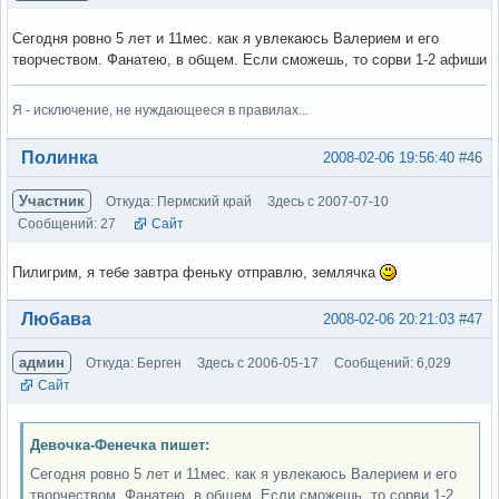
Сегодня ровно 5 лет и 11мес. как я увлекаюсь Валерием и его
творчеством. Фанатею, в общем. Если сможешь, то сорви 1-2 афиши
Я - исключение, не нуждающееся в правилах...
Вне форума
Полинка
2008-02-06 19:56:40
#46
Участник
Откуда: Пермский край
Здесь с 2007-07-10
Сообщений: 27
Сайт
Пилигрим, я тебе завтра феньку отправлю, землячка
Вне форума
Любава
2008-02-06 20:21:03
#47
админ
Откуда: Берген
Здесь с 2006-05-17
Сообщений: 6,029
Сайт
Девочка-Фенечка пишет:
Сегодня ровно 5 лет и 11мес. как я увлекаюсь Валерием и его
творчеством. Фанатею, в общем. Если сможешь, то сорви 1-2