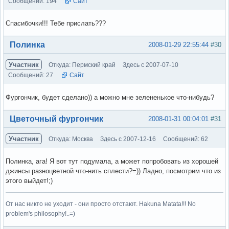
Сообщений: 194
Сайт
Спасибочки!!! Тебе прислать???
Вне форума
Полинка
2008-01-29 22:55:44
#30
Участник
Откуда: Пермский край
Здесь с 2007-07-10
Сообщений: 27
Сайт
Фургончик, будет сделано)) а можно мне зелененькое что-нибудь?
Вне форума
Цветочный фургончик
2008-01-31 00:04:01
#31
Участник
Откуда: Москва
Здесь с 2007-12-16
Сообщений: 62
Полинка, ага! Я вот тут подумала, а может попробовать из хорошей
джинсы разноцветной что-нить сплести?=)) Ладно, посмотрим что из
этого выйдет!;)
От нас никто не уходит - они просто отстают. Hakuna Matata!!! No
problem's philosophy!..=)