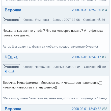
Вне форума
Верочка
2008-01-31 18:57:30
#34
Участник
Откуда: Ульяновск
Здесь с 2007-12-06
Сообщений: 36
Чешка, а как имя-то у тебя? Что на конверте писать? А то фенька
готова уже давно.
Автор благодарит алфавит за любезно предоставленные буквы (с)
Вне форума
ЧЕшка
2008-02-01 18:47:17
#35
Участник
Откуда: Челябинск
Здесь с 2008-01-05
Сообщений: 59
Сайт
Верочка, Нина фамилия Морозова если что.....твоя наполовину)))
начинаю наверстывать упущенное))
"Мы сами должны быть теми переменами, которые хотим увидеть." Ганди
Вне форума
Верочка
2008-02-01 18:49:32
#36