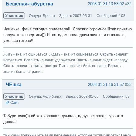
Вне форума
Бешеная-табуретка
2008-01-31 13:53:02
#32
Участник
Откуда: Брянск
Здесь с 2007-05-31
Сообщений: 108
Чешечка, феня сегодня прилетела!!! Спасибо огромное!!!так приятно
получать конвертики))) Я вот сдам последним зачет - и высылаю,
уже все готово!!!
Жить - значит ошибаться. Ждать - значит сомневаться. Скрыть - значит
испугаться. Всплыть - значит удержаться. Знать - значит видеть правду.
Спать - значит верить в завтра. Пить - значит бить стаканы. Взвыть -
значит быть на грани...
Вне форума
ЧЕшка
2008-01-31 16:31:57
#33
Участник
Откуда: Челябинск
Здесь с 2008-01-05
Сообщений: 59
Сайт
Табуреточка))) ой как хорошо я думала, вдруг вскроют....ура что
дошла!
"Мы сами должны быть теми переменами, которые хотим увидеть." Ганди