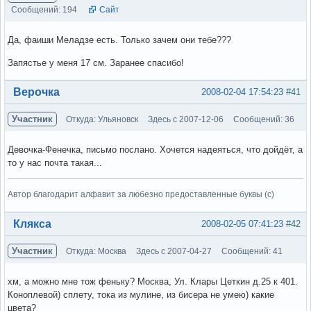
Сообщений: 194
Сайт
Да, фаиши Меладзе есть. Только зачем они тебе???
Запястье у меня 17 см. Заранее спасибо!
Вне форума
Верочка
2008-02-04 17:54:23
#41
Участник
Откуда: Ульяновск
Здесь с 2007-12-06
Сообщений: 36
Девочка-Фенечка, письмо послано. Хочется надеяться, что дойдёт, а
то у нас почта такая...
Автор благодарит алфавит за любезно предоставленные буквы (с)
Вне форума
Клякса
2008-02-05 07:41:23
#42
Участник
Откуда: Москва
Здесь с 2007-04-27
Сообщений: 41
хм, а можно мне тож феньку? Москва, Ул. Клары Цеткин д.25 к 401.
Коноплевой) сплету, тока из мулине, из бисера не умею) какие
цвета?