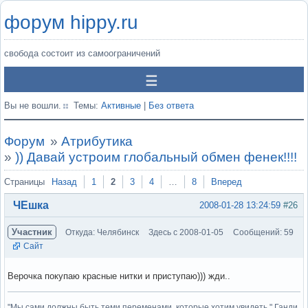
форум hippy.ru
свобода состоит из самоограничений
Вы не вошли.
Темы:
Активные
|
Без ответа
Форум
»
Атрибутика
»
)) Давай устроим глобальный обмен фенек!!!!
Страницы
Назад
1
2
3
4
…
8
Вперед
ЧЕшка
2008-01-28 13:24:59
#26
Участник
Откуда: Челябинск
Здесь с 2008-01-05
Сообщений: 59
Сайт
Верочка покупаю красные нитки и приступаю))) жди..
"Мы сами должны быть теми переменами, которые хотим увидеть." Ганди