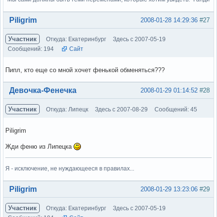
Вне форума
Piligrim
2008-01-28 14:29:36
#27
Участник
Откуда: Екатеринбург
Здесь с 2007-05-19
Сообщений: 194
Сайт
Пипл, кто еще со мной хочет фенькой обменяться???
Вне форума
Девочка-Фенечка
2008-01-29 01:14:52
#28
Участник
Откуда: Липецк
Здесь с 2007-08-29
Сообщений: 45
Piligrim
Жди феню из Липецка
Я - исключение, не нуждающееся в правилах...
Вне форума
Piligrim
2008-01-29 13:23:06
#29
Участник
Откуда: Екатеринбург
Здесь с 2007-05-19