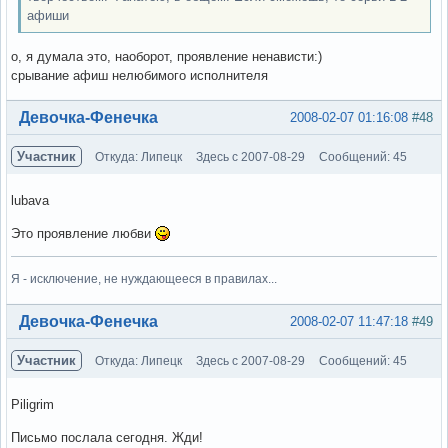
афиши
о, я думала это, наоборот, проявление ненависти:)
срывание афиш нелюбимого исполнителя
Вне форума
Девочка-Фенечка
2008-02-07 01:16:08
#48
Участник
Откуда: Липецк
Здесь с 2007-08-29
Сообщений: 45
lubava
Это проявление любви
Я - исключение, не нуждающееся в правилах...
Вне форума
Девочка-Фенечка
2008-02-07 11:47:18
#49
Участник
Откуда: Липецк
Здесь с 2007-08-29
Сообщений: 45
Piligrim
Письмо послала сегодня. Жди!