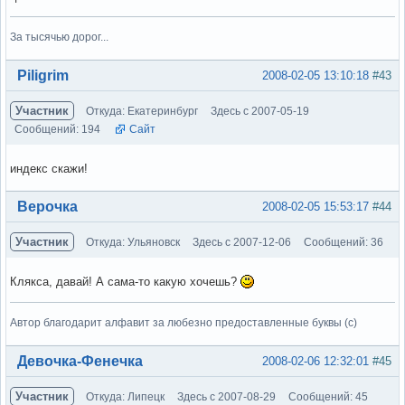
За тысячью дорог...
Вне форума
Piligrim
2008-02-05 13:10:18
#43
Участник
Откуда: Екатеринбург
Здесь с 2007-05-19
Сообщений: 194
Сайт
индекс скажи!
Вне форума
Верочка
2008-02-05 15:53:17
#44
Участник
Откуда: Ульяновск
Здесь с 2007-12-06
Сообщений: 36
Клякса, давай! А сама-то какую хочешь?
Автор благодарит алфавит за любезно предоставленные буквы (с)
Вне форума
Девочка-Фенечка
2008-02-06 12:32:01
#45
Участник
Откуда: Липецк
Здесь с 2007-08-29
Сообщений: 45