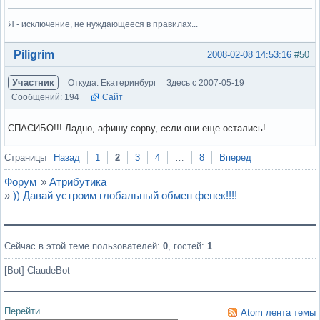
Я - исключение, не нуждающееся в правилах...
Вне форума
Piligrim
2008-02-08 14:53:16
#50
Участник
Откуда: Екатеринбург
Здесь с 2007-05-19
Сообщений: 194
Сайт
СПАСИБО!!! Ладно, афишу сорву, если они еще остались!
Вне форума
Страницы
Назад
1
2
3
4
…
8
Вперед
Форум
»
Атрибутика
»
)) Давай устроим глобальный обмен фенек!!!!
Сейчас в этой теме пользователей:
0
, гостей:
1
[Bot] ClaudeBot
Перейти
Atom лента темы