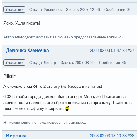
Участник
Откуда: Ульяновск
Здесь с 2007-12-06
Сообщений: 36
Ясно. Ушла писать!
Автор благодарит алфавит за любезно предоставленные буквы (с)
Вне форума
Девочка-Фенечка
2008-02-03 04:47:23
#37
Участник
Откуда: Липецк
Здесь с 2007-08-29
Сообщений: 45
Piligrim
А сколько в см?Я те 2 сплету (из бисера и из ниток)
6.02 в твоём городе должен быть концерт Меладзе.Посмотри на
афиши, если найдёшь его-обрати внимание на прграмму. Если не в
лом - можешь афишу и сорвать
Я - исключение, не нуждающееся в правилах...
Вне форума
Верочка
2008-02-03 18:10:38
#38