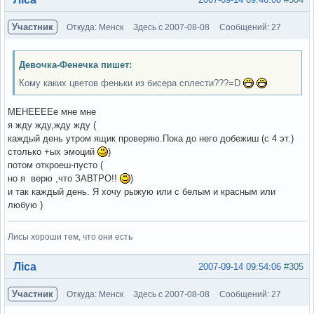
Участник
Откуда: Менск
Здесь с 2007-08-08
Сообщений: 27
Девочка-Фенечка пишет:
Кому каких цветов феньки из бисера сплести???=D
МЕНЕЕЕЕе мне мне
я жду жду,жду жду (
каждый день утром ящик проверяю.Пока до него добежиш (с 4 эт.)
столько +ых эмоций
)
потом откроеш-пусто (
но я верю ,что ЗАВТРО!!
)
и так каждый день. Я хочу рыжую или с белым и красным или
любую )
Лисы хороши тем, что они есть
Вне форума
Ліса
2007-09-14 09:54:06
#305
Участник
Откуда: Менск
Здесь с 2007-08-08
Сообщений: 27