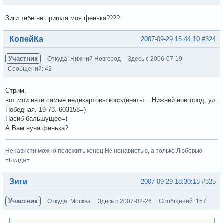
Зиги тебе не пришла моя фенька????
Вне форума
КопейКа
2007-09-29 15:44:10
#324
Участник
Откуда: Нижний Новгород
Здесь с 2006-07-19
Сообщений: 42
Стрим,
вот мои енти самые недекартовы координаты... Нижний новгород, ул.
Победная, 19-73. 603158=)
Пасиб бальшущее=)
А Вам нуна фенька?
Ненависти можно положить конец Не ненавистью, а только Любовью.
=Будда=
Вне форума
Зиги
2007-09-29 18:30:18
#325
Участник
Откуда: Москва
Здесь с 2007-02-26
Сообщений: 157