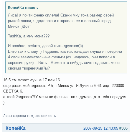
КопейКа пишет:
Лиса! я почти феню сплела! Скажи мну тока размер своей
рыжей лапки, я доделаю и отправлю ее в славный город
Минск=)Вотт
TashKa, а мну мона???
И вообще, ребята, давай жить дружно=)))
Енто так к слову=) Недавно, как настоящаая клуша я потеряла
4 свои заамечательные феньки (ех..надеюсь, они попали в
хорошие руки)... Воть.. Может кто-нибудь хочет одарить меня
своими творениями?м?
16,5 см может лучше 17 или 16....
еще разок мой адресок: Р.Б, г.Минск ул.Я.Лучины 6-61 инд. 220000
СВЕТКА К.
а твой ?адресок?!У меня не фенька.. но я думаю ,что тебя порадует
)
Лисы хороши тем, что они есть
Вне форума
КопейКа
2007-09-15 12:43:05
#306