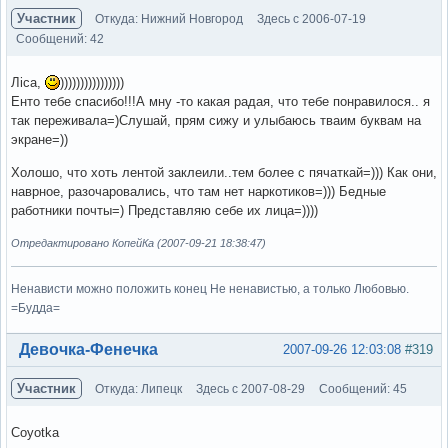
Участник
Откуда: Нижний Новгород
Здесь с 2006-07-19
Сообщений: 42
Лiса,
))))))))))))))))
Енто тебе спасибо!!!А мну -то какая радая, что тебе понравилося.. я
так переживала=)Слушай, прям сижу и улыбаюсь тваим буквам на
экране=))
Холошо, что хоть лентой заклеили..тем более с пячаткай=))) Как они,
наврное, разочаровались, что там нет наркотиков=))) Бедные
работники почты=) Представляю себе их лица=))))
Отредактировано КопейКа (2007-09-21 18:38:47)
Ненависти можно положить конец Не ненавистью, а только Любовью.
=Будда=
Вне форума
Девочка-Фенечка
2007-09-26 12:03:08
#319
Участник
Откуда: Липецк
Здесь с 2007-08-29
Сообщений: 45
Coyotka