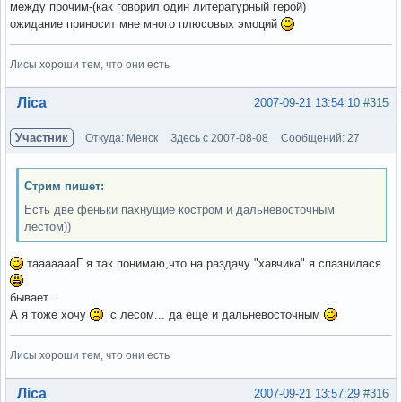
между прочим-(как говорил один литературный герой)
ожидание приносит мне много плюсовых эмоций
Лисы хороши тем, что они есть
Вне форума
Ліса
2007-09-21 13:54:10
#315
Участник
Откуда: Менск
Здесь с 2007-08-08
Сообщений: 27
Стрим пишет:
Есть две феньки пахнущие костром и дальневосточным
лестом))
таааааааГ я так понимаю,что на раздачу "хавчика" я спазнилася
бывает...
А я тоже хочу
с лесом... да еще и дальневосточным
Лисы хороши тем, что они есть
Вне форума
Ліса
2007-09-21 13:57:29
#316