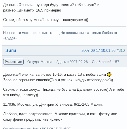
Девочка-Фенечка, ну тада буду плести? тебе какую? и
размер...диаметр 16,5 примерно
Стрим, ой, а мну мона? оч хочу... пахнущую=))))
Ненависти можно положить конец Не ненавистью, а только Любовью.
=Будда=
Вне форума
Зиги
2007-09-17 10:01:36
#310
Участник
Откуда: Москва
Здесь с 2007-02-26
Сообщений: 157
Девочка-Фенечка, запястье 15-16, а кисть 18 с небольшим
Заранее огромное спасибо))) а я уж как-нибудь отблагодарю)))
Стрим, я тоже хочу... Никогда не была на Дальнем востоке) А я тебе
что-нибудь сплету))
117036, Москва, ул. Дмитрия Ульянова, 9/11-2-63 Марии.
Любава, идея потрясающая! А какие критерии, и как - фотку или
саму феню представлять нужно?
Отредактировано Зиги (2007-09-17 13:45:22)