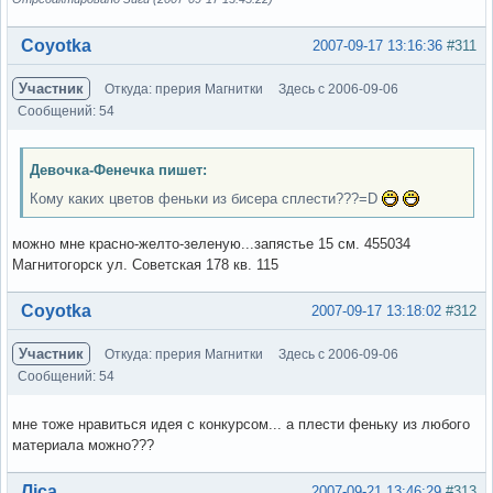
Вне форума
Coyotka
2007-09-17 13:16:36
#311
Участник
Откуда: прерия Магнитки
Здесь с 2006-09-06
Сообщений: 54
Девочка-Фенечка пишет:
Кому каких цветов феньки из бисера сплести???=D
можно мне красно-желто-зеленую...запястье 15 см. 455034
Магнитогорск ул. Советская 178 кв. 115
Вне форума
Coyotka
2007-09-17 13:18:02
#312
Участник
Откуда: прерия Магнитки
Здесь с 2006-09-06
Сообщений: 54
мне тоже нравиться идея с конкурсом... а плести феньку из любого
материала можно???
Вне форума
Ліса
2007-09-21 13:46:29
#313