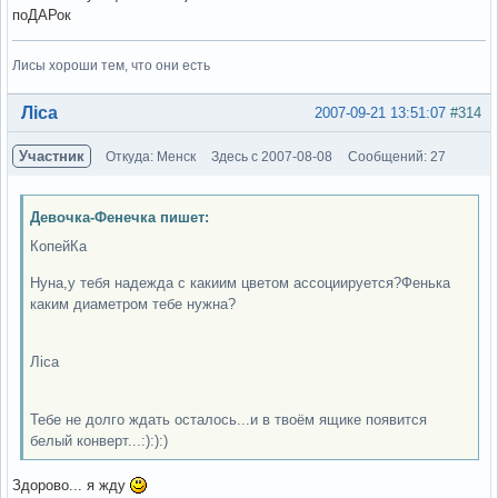
поДАРок
Лисы хороши тем, что они есть
Вне форума
Ліса
2007-09-21 13:51:07
#314
Участник
Откуда: Менск
Здесь с 2007-08-08
Сообщений: 27
Девочка-Фенечка пишет:
КопейКа
Нуна,у тебя надежда с какиим цветом ассоциируется?Фенька
каким диаметром тебе нужна?
Ліса
Тебе не долго ждать осталось...и в твоём ящике появится
белый конверт...:):):)
Здорово... я жду