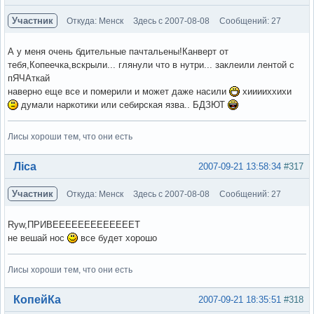
Участник
Откуда: Менск
Здесь с 2007-08-08
Сообщений: 27
А у меня очень бдительные пачтальены!Канверт от
тебя,Копеечка,вскрыли... глянули что в нутри... заклеили лентой с
пЯЧАткай
наверно еще все и померили и может даже насили
хииииххихи
думали наркотики или себирская язва.. БДЗЮТ
Лисы хороши тем, что они есть
Вне форума
Ліса
2007-09-21 13:58:34
#317
Участник
Откуда: Менск
Здесь с 2007-08-08
Сообщений: 27
Ryw,ПРИВЕЕЕЕЕЕЕЕЕЕЕЕЕТ
не вешай нос
все будет хорошо
Лисы хороши тем, что они есть
Вне форума
КопейКа
2007-09-21 18:35:51
#318