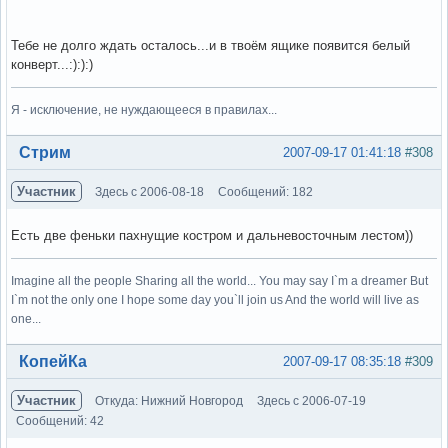
Тебе не долго ждать осталось...и в твоём ящике появится белый
конверт...:):):)
Я - исключение, не нуждающееся в правилах...
Вне форума
Стрим
2007-09-17 01:41:18
#308
Участник
Здесь с 2006-08-18
Сообщений: 182
Есть две феньки пахнущие костром и дальневосточным лестом))
Imagine all the people Sharing all the world... You may say I`m a dreamer But
I`m not the only one I hope some day you`ll join us And the world will live as
one...
Вне форума
КопейКа
2007-09-17 08:35:18
#309
Участник
Откуда: Нижний Новгород
Здесь с 2006-07-19
Сообщений: 42