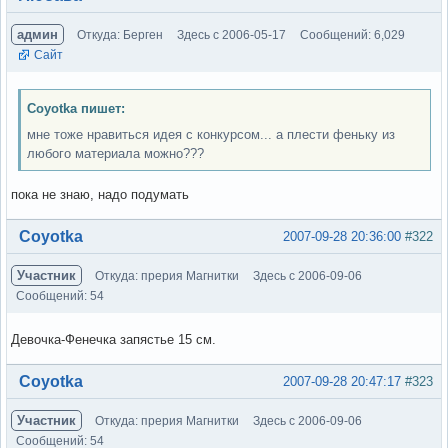
админ
Откуда: Берген
Здесь с 2006-05-17
Сообщений: 6,029
Сайт
Coyotka пишет:
мне тоже нравиться идея с конкурсом... а плести феньку из
любого материала можно???
пока не знаю, надо подумать
Вне форума
Coyotka
2007-09-28 20:36:00
#322
Участник
Откуда: прерия Магнитки
Здесь с 2006-09-06
Сообщений: 54
Девочка-Фенечка запястье 15 см.
Вне форума
Coyotka
2007-09-28 20:47:17
#323
Участник
Откуда: прерия Магнитки
Здесь с 2006-09-06
Сообщений: 54