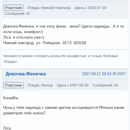
Участник
Откуда: Нижний Новгород
Здесь с 2006-07-19
Сообщений: 42
Девочка-Фенечка, я тож хочу феню.. мона? Цвета надежды...А я те,
если хошь, конефно=)
Ліса, я отослала уже=)
Нижний новгород, ул. Победная, 19-73. 603158
Ненависти можно положить конец Не ненавистью, а только Любовью.
=Будда=
Вне форума
Девочка-Фенечка
2007-09-17 00:53:35
#307
Участник
Откуда: Липецк
Здесь с 2007-08-29
Сообщений: 45
КопейКа
Нуна,у тебя надежда с какиим цветом ассоциируется?Фенька каким
диаметром тебе нужна?
Ліса