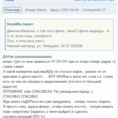
Участник
Откуда: Менск
Здесь с 2007-08-08
Сообщений: 27
КопейКа пишет:
Девочка-Фенечка, я тож хочу феню.. мона? Цвета надежды...А
я те, если хошь, конефно=)
Ліса, я отослала уже=)
Нижний новгород, ул. Победная, 19-73. 603158
ДААаа ураааааааааааааааааа
вчера =))оч оч мне нравиться !!!! ОЧ ОЧ при оч ятака теперь радая =)
самая самая
А какой канвертик красивый))))) хи столько марок.. разных оч оч
красивая а цвета просто .... ВОТ МАЯ!ии у меня нет слов,т.е. слова
есть но они не связаны в предложениях (это все от большой
радости)
ОГРОМНОЕ тебе СПАСИБОО! ТЫ умница-мастерица ;)
СПАСИБО СПАСИБО
Жди моего поДАРка,я его уже придумала... теперь только тварить.
Я просто спец. ждала фенки..,чтобы понять кто-что... почувствавать
тваю энергетику (надеюсь у меня выйдет) и сделать
соответствующий ОГО %)