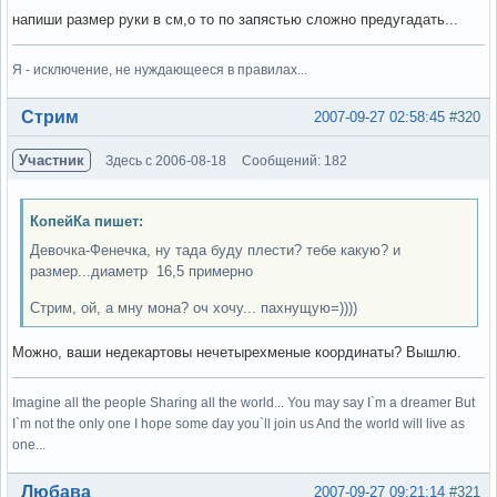
напиши размер руки в см,о то по запястью сложно предугадать...
Я - исключение, не нуждающееся в правилах...
Вне форума
Стрим
2007-09-27 02:58:45
#320
Участник
Здесь с 2006-08-18
Сообщений: 182
КопейКа пишет:
Девочка-Фенечка, ну тада буду плести? тебе какую? и
размер...диаметр 16,5 примерно
Стрим, ой, а мну мона? оч хочу... пахнущую=))))
Можно, ваши недекартовы нечетырехменые координаты? Вышлю.
Imagine all the people Sharing all the world... You may say I`m a dreamer But
I`m not the only one I hope some day you`ll join us And the world will live as
one...
Вне форума
Любава
2007-09-27 09:21:14
#321