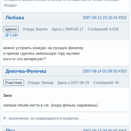
=Будда=
Вне форума
Любава
2007-09-13 23:10:24
#302
админ
Откуда: Берген
Здесь с 2006-05-17
Сообщений: 6,029
Сайт
можно устроить конкурс на лучшую фенечку
и призом сделать небольшую гору мулине
кого-то это интересует?
Вне форума
Девочка-Фенечка
2007-09-14 02:08:50
#303
Участник
Откуда: Липецк
Здесь с 2007-08-29
Сообщений: 45
Зиги
напиши объём кисти в см. (когда феньку надеваешь)
Я - исключение, не нуждающееся в правилах...
Вне форума
Ліса
2007-09-14 09:46:00
#304