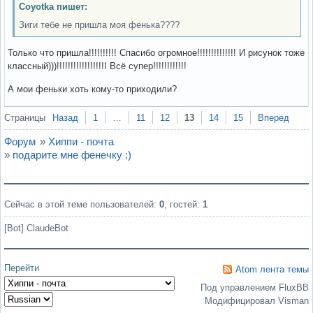
Coyotka пишет:
Зиги тебе не пришла моя фенька????
Только что пришла!!!!!!!!!! Спасибо огромное!!!!!!!!!!!!!! И рисунок тоже
классный)))!!!!!!!!!!!!!!!!!! Всё супер!!!!!!!!!!!!
А мои феньки хоть кому-то приходили?
Вне форума
Страницы
Назад
1
…
11
12
13
14
15
Вперед
Форум
»
Хиппи - почта
»
подарите мне фенечку :)
Сейчас в этой теме пользователей:
0
, гостей:
1
[Bot] ClaudeBot
Перейти
Atom лента темы
Под управлением FluxBB
Модифицировал Visman