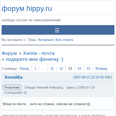
форум hippy.ru
свобода состоит из самоограничений
Вы не вошли.
Темы:
Активные
|
Без ответа
Форум
»
Хиппи - почта
»
подарите мне фенечку :)
Страницы
Назад
1
…
11
12
13
14
15
Вперед
КопейКа
2007-09-13 22:20:55
#301
Участник
Откуда: Нижний Новгород
Здесь с 2006-07-19
Сообщений: 42
Мона по почте... енто не сложно, совсем не сложно=)))
Ненависти можно положить конец Не ненавистью, а только Любовью.