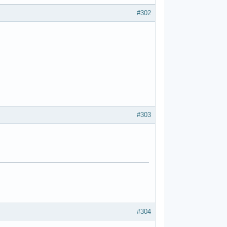
#302
#303
#304