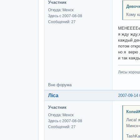
Участник
Девочк
Откуда: Менск
Кому к
Здесь с 2007-08-08
Сообщений: 27
МЕНЕЕЕЕе
я жду жду,
каждый ден
потом откр
но я верю 
и так кажд
Лисы хороши
Вне форума
Ліса
2007-09-14 
Участник
КопейК
Откуда: Менск
Лиса! 
Здесь с 2007-08-08
Минск=
Сообщений: 27
TashKa