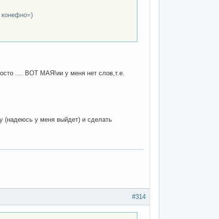
, конефно=)
осто .... ВОТ МАЯ!ии у меня нет слов,т.е.
ку (надеюсь у меня выйдет) и сделать
#314