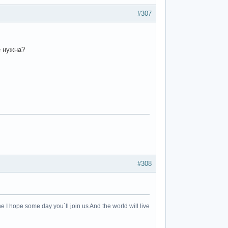
#307
е нужна?
#308
e I hope some day you`ll join us And the world will live