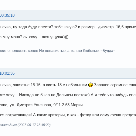
08:35:18
нечка, ну тада буду плести? тебе какую? и размер...диаметр 16,5 прим
а мну мона? оч хочу... пахнущую=))))
ожно положить конец Не ненавистью, а только Любовью. =Будда=
10:01:36
нечка, запястье 15-16, а кисть 18 с небольшим
Заранее огромное спаси
же хочу... Никогда не была на Дальнем востоке) А я тебе что-нибудь спл
сква, ул. Дмитрия Ульянова, 9/11-2-63 Марии.
ея потрясающая! А какие критерии, и как - фотку или саму феню предс
ано Зиги (2007-09-17 13:45:22)