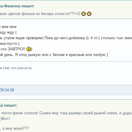
а-Фенечка пишет:
аких цветов феньки из бисера сплести???=D
 мне мне
жду жду (
ь утром ящик проверяю.Пока до него добежиш (с 4 эт.) столько +ых эм
оеш-пусто (
,что ЗАВТРО!!
)
ый день. Я хочу рыжую или с белым и красным или любую )
 тем, что они есть
09:54:06
а пишет:
я почти феню сплела! Скажи мну тока размер своей рыжей лапки, я дод
)Вотт
, а мну мона???