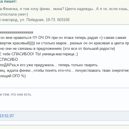
а пишет:
а-Фенечка, я тож хочу феню.. мона? Цвета надежды...А я те, если хошь
я отослала уже=)
 новгород, ул. Победная, 19-73. 603158
ааааааааааааааааа
 оч мне нравиться !!!! ОЧ ОЧ при оч ятака теперь радая =) самая самая
вертик красивый))))) хи столько марок.. разных оч оч красивая а цвета пр
 но они не связаны в предложениях (это все от большой радости)
тебе СПАСИБОО! ТЫ умница-мастерица ;)
 СПАСИБО
поДАРка,я его уже придумала... теперь только тварить.
пец. ждала фенки..,чтобы понять кто-что... почувствавать тваю энергети
вующий ОГО %)
 тем, что они есть
13:51:07