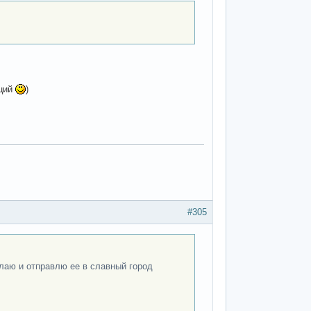
оций
)
#305
елаю и отправлю ее в славный город