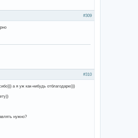
#309
ерно
#310
бо))) а я уж как-нибудь отблагодарю)))
ету))
тавлять нужно?