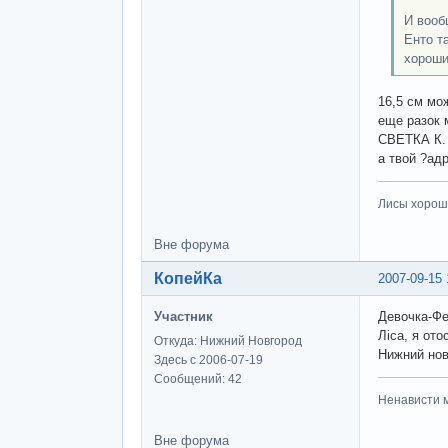
И вооб
Енто т
хороши
16,5 см мож
еще разок 
СВЕТКА К.
а твой ?ад
Лисы хороши
Вне форума
КопейКа
2007-09-15 
Участник
Девочка-Фе
Ліса, я от
Откуда: Нижний Новгород
Нижний нов
Здесь с 2006-07-19
Сообщений: 42
Ненависти м
Вне форума