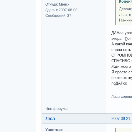
КопейК
Откуда: Менск
Девочк
Здесь с 2007-08-08
Ліса, 
Сообщений: 27
Нижний
ДААаа ура
вчера =))оч
А какой кан
слова есть
ОГРОМНОЕ 
СПАСИБО
Жди моего 
Я просто с
соответст
поДАРок
Лисы хороши
Вне форума
Ліса
2007-09-21 
Участник