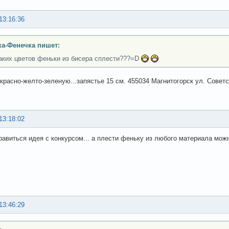
13:16:36
а-Фенечка пишет:
аких цветов феньки из бисера сплести???=D
красно-желто-зеленую...запястье 15 см. 455034 Магнитогорск ул. Советск
13:18:02
равиться идея с конкурсом... а плести феньку из любого материала мож
13:46:29