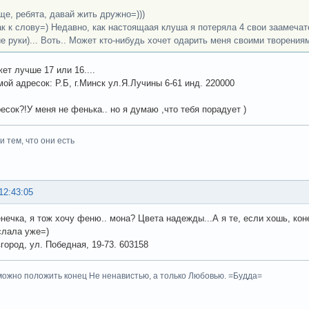
ще, ребята, давай жить дружно=)))
ак к слову=) Недавно, как настоящаая клуша я потеряла 4 свои заамечат
е руки)... Воть.. Может кто-нибудь хочет одарить меня своими творения
ет лучше 17 или 16....
мой адресок: Р.Б, г.Минск ул.Я.Лучины 6-61 инд. 220000
ресок?!У меня не фенька.. но я думаю ,что тебя порадует )
 тем, что они есть
12:43:05
нечка, я тож хочу феню.. мона? Цвета надежды...А я те, если хошь, ко
ослала уже=)
город, ул. Победная, 19-73. 603158
ожно положить конец Не ненавистью, а только Любовью. =Будда=