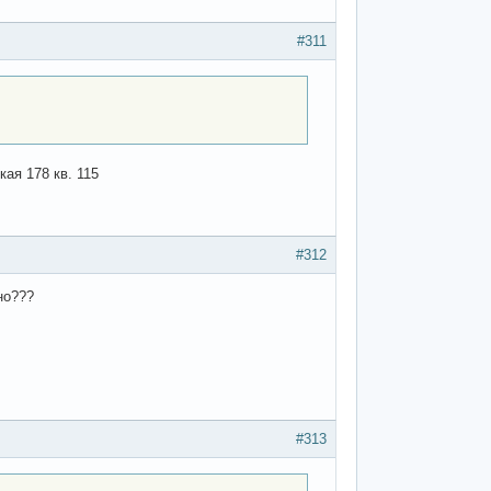
#311
ая 178 кв. 115
#312
но???
#313