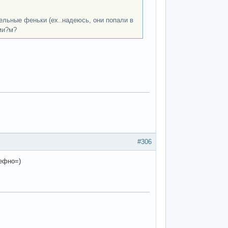
ельные феньки (ех..надеюсь, они попали в
ми?м?
#306
нефно=)