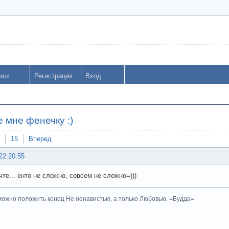
иск
Регистрация
Вход
 мне фенечку :)
15
Вперед
22:20:55
те... енто не сложно, совсем не сложно=)))
ожно положить конец Не ненавистью, а только Любовью. =Будда=