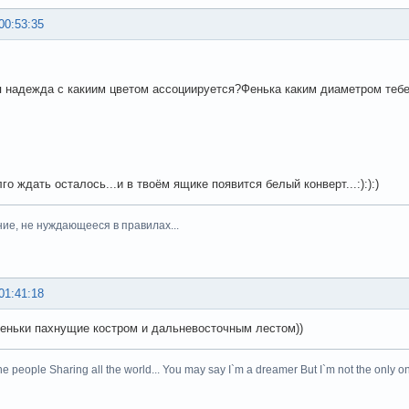
00:53:35
я надежда с какиим цветом ассоциируется?Фенька каким диаметром теб
го ждать осталось...и в твоём ящике появится белый конверт...:):):)
ние, не нуждающееся в правилах...
01:41:18
еньки пахнущие костром и дальневосточным лестом))
he people Sharing all the world... You may say I`m a dreamer But I`m not the only on