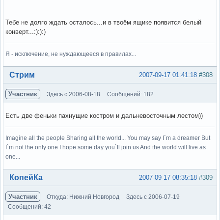
Тебе не долго ждать осталось...и в твоём ящике появится белый
конверт...:):):)
Я - исключение, не нуждающееся в правилах...
Вне форума
Стрим
2007-09-17 01:41:18
#308
Участник
Здесь с 2006-08-18
Сообщений: 182
Есть две феньки пахнущие костром и дальневосточным лестом))
Imagine all the people Sharing all the world... You may say I`m a dreamer But
I`m not the only one I hope some day you`ll join us And the world will live as
one...
Вне форума
КопейКа
2007-09-17 08:35:18
#309
Участник
Откуда: Нижний Новгород
Здесь с 2006-07-19
Сообщений: 42