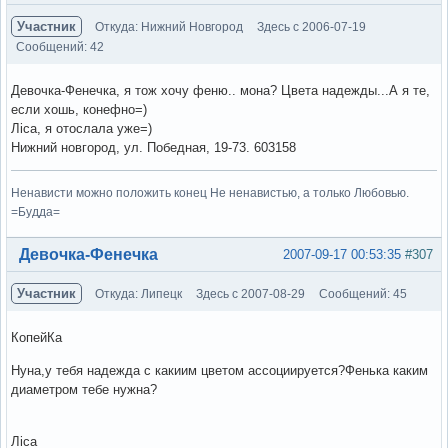
Участник
Откуда: Нижний Новгород
Здесь с 2006-07-19
Сообщений: 42
Девочка-Фенечка, я тож хочу феню.. мона? Цвета надежды...А я те,
если хошь, конефно=)
Ліса, я отослала уже=)
Нижний новгород, ул. Победная, 19-73. 603158
Ненависти можно положить конец Не ненавистью, а только Любовью.
=Будда=
Вне форума
Девочка-Фенечка
2007-09-17 00:53:35
#307
Участник
Откуда: Липецк
Здесь с 2007-08-29
Сообщений: 45
КопейКа
Нуна,у тебя надежда с какиим цветом ассоциируется?Фенька каким
диаметром тебе нужна?
Ліса