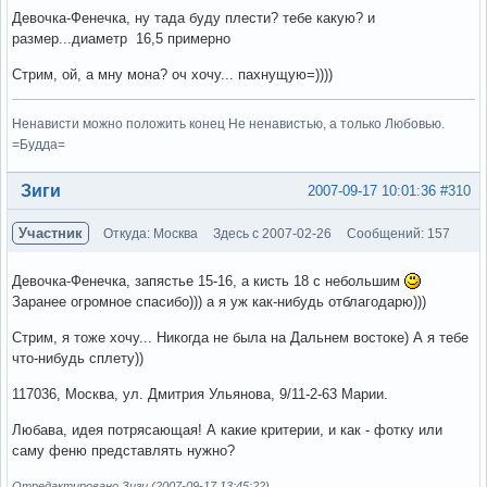
Девочка-Фенечка, ну тада буду плести? тебе какую? и
размер...диаметр 16,5 примерно
Стрим, ой, а мну мона? оч хочу... пахнущую=))))
Ненависти можно положить конец Не ненавистью, а только Любовью.
=Будда=
Вне форума
Зиги
2007-09-17 10:01:36
#310
Участник
Откуда: Москва
Здесь с 2007-02-26
Сообщений: 157
Девочка-Фенечка, запястье 15-16, а кисть 18 с небольшим
Заранее огромное спасибо))) а я уж как-нибудь отблагодарю)))
Стрим, я тоже хочу... Никогда не была на Дальнем востоке) А я тебе
что-нибудь сплету))
117036, Москва, ул. Дмитрия Ульянова, 9/11-2-63 Марии.
Любава, идея потрясающая! А какие критерии, и как - фотку или
саму феню представлять нужно?
Отредактировано Зиги (2007-09-17 13:45:22)