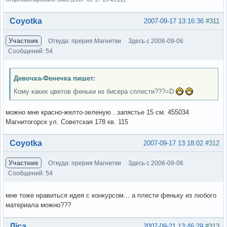
Вне форума
Coyotka
2007-09-17 13:16:36
#311
Участник
Откуда: прерия Магнитки
Здесь с 2006-09-06
Сообщений: 54
Девочка-Фенечка пишет:
Кому каких цветов феньки из бисера сплести???=D
можно мне красно-желто-зеленую...запястье 15 см. 455034
Магнитогорск ул. Советская 178 кв. 115
Вне форума
Coyotka
2007-09-17 13:18:02
#312
Участник
Откуда: прерия Магнитки
Здесь с 2006-09-06
Сообщений: 54
мне тоже нравиться идея с конкурсом... а плести феньку из любого
материала можно???
Вне форума
Ліса
2007-09-21 13:46:29
#313