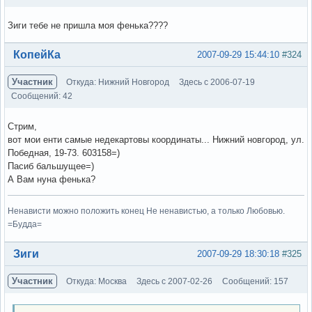
Зиги тебе не пришла моя фенька????
Вне форума
КопейКа
2007-09-29 15:44:10
#324
Участник
Откуда: Нижний Новгород
Здесь с 2006-07-19
Сообщений: 42
Стрим,
вот мои енти самые недекартовы координаты... Нижний новгород, ул.
Победная, 19-73. 603158=)
Пасиб бальшущее=)
А Вам нуна фенька?
Ненависти можно положить конец Не ненавистью, а только Любовью.
=Будда=
Вне форума
Зиги
2007-09-29 18:30:18
#325
Участник
Откуда: Москва
Здесь с 2007-02-26
Сообщений: 157