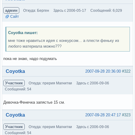
админ
Откуда: Берген
Здесь с 2006-05-17
Сообщений: 6,029
Сайт
Coyotka пишет:
мне тоже нравиться идея с конкурсом... а плести феньку из
любого материала можно???
пока не знаю, надо подумать
Вне форума
Coyotka
2007-09-28 20:36:00
#322
Участник
Откуда: прерия Магнитки
Здесь с 2006-09-06
Сообщений: 54
Девочка-Фенечка запястье 15 см.
Вне форума
Coyotka
2007-09-28 20:47:17
#323
Участник
Откуда: прерия Магнитки
Здесь с 2006-09-06
Сообщений: 54