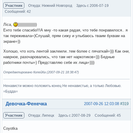
Участник
Откуда: Нижний Новгород
Здесь с 2006-07-19
Сообщений: 42
Лiса,
))))))))))))))))
Енто тебе спасибо!!!А мну -то какая радая, что тебе понравилося.. я
так переживала=)Слушай, прям сижу и улыбаюсь тваим буквам на
экране=))
Холошо, что хоть лентой заклеили..тем более с пячаткай=))) Как они,
наврное, разочаровались, что там нет наркотиков=))) Бедные
работники почты=) Представляю себе их лица=))))
Отредактировано КопейКа (2007-09-21 18:38:47)
Ненависти можно положить конец Не ненавистью, а только Любовью.
=Будда=
Вне форума
Девочка-Фенечка
2007-09-26 12:03:08
#319
Участник
Откуда: Липецк
Здесь с 2007-08-29
Сообщений: 45
Coyotka