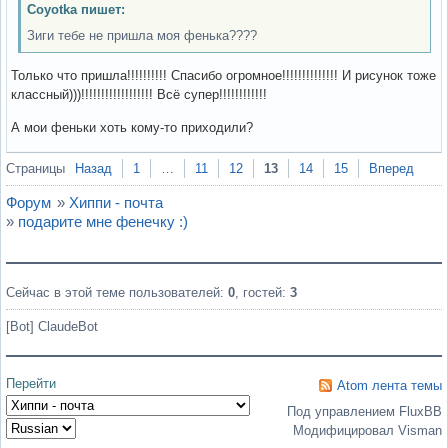
Coyotka пишет:
Зиги тебе не пришла моя фенька????
Только что пришла!!!!!!!!!! Спасибо огромное!!!!!!!!!!!!!! И рисунок тоже
классный)))!!!!!!!!!!!!!!!!!! Всё супер!!!!!!!!!!!!
А мои феньки хоть кому-то приходили?
Вне форума
Страницы
Назад
1
…
11
12
13
14
15
Вперед
Форум
»
Хиппи - почта
»
подарите мне фенечку :)
Сейчас в этой теме пользователей:
0
, гостей:
3
[Bot] ClaudeBot
Перейти
Atom лента темы
Под управлением FluxBB
Модифицировал Visman