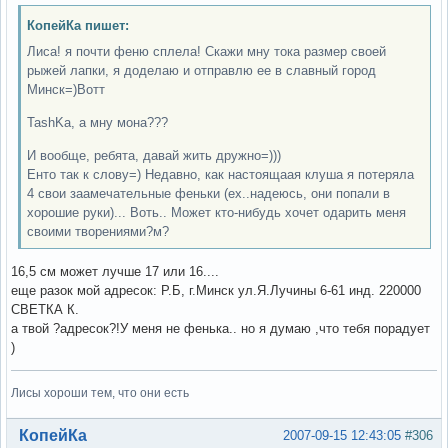
КопейКа пишет:
Лиса! я почти феню сплела! Скажи мну тока размер своей
рыжей лапки, я доделаю и отправлю ее в славный город
Минск=)Вотт
TashKa, а мну мона???
И вообще, ребята, давай жить дружно=)))
Енто так к слову=) Недавно, как настоящаая клуша я потеряла
4 свои заамечательные феньки (ех..надеюсь, они попали в
хорошие руки)... Воть.. Может кто-нибудь хочет одарить меня
своими творениями?м?
16,5 см может лучше 17 или 16....
еще разок мой адресок: Р.Б, г.Минск ул.Я.Лучины 6-61 инд. 220000
СВЕТКА К.
а твой ?адресок?!У меня не фенька.. но я думаю ,что тебя порадует
)
Лисы хороши тем, что они есть
Вне форума
КопейКа
2007-09-15 12:43:05
#306