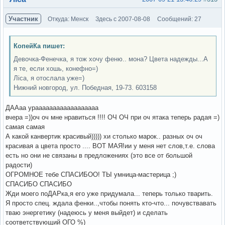
Участник
Откуда: Менск
Здесь с 2007-08-08
Сообщений: 27
КопейКа пишет:
Девочка-Фенечка, я тож хочу феню.. мона? Цвета надежды...А
я те, если хошь, конефно=)
Ліса, я отослала уже=)
Нижний новгород, ул. Победная, 19-73. 603158
ДААаа ураааааааааааааааааа
вчера =))оч оч мне нравиться !!!! ОЧ ОЧ при оч ятака теперь радая =)
самая самая
А какой канвертик красивый))))) хи столько марок.. разных оч оч
красивая а цвета просто .... ВОТ МАЯ!ии у меня нет слов,т.е. слова
есть но они не связаны в предложениях (это все от большой
радости)
ОГРОМНОЕ тебе СПАСИБОО! ТЫ умница-мастерица ;)
СПАСИБО СПАСИБО
Жди моего поДАРка,я его уже придумала... теперь только тварить.
Я просто спец. ждала фенки..,чтобы понять кто-что... почувствавать
тваю энергетику (надеюсь у меня выйдет) и сделать
соответствующий ОГО %)