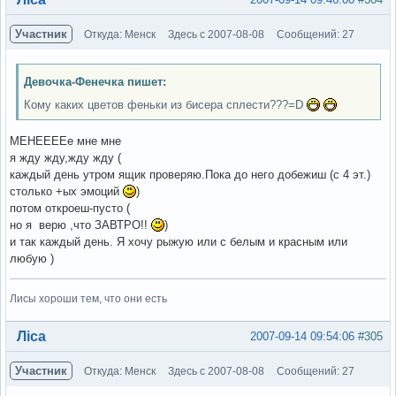
Участник
Откуда: Менск
Здесь с 2007-08-08
Сообщений: 27
Девочка-Фенечка пишет:
Кому каких цветов феньки из бисера сплести???=D
МЕНЕЕЕЕе мне мне
я жду жду,жду жду (
каждый день утром ящик проверяю.Пока до него добежиш (с 4 эт.)
столько +ых эмоций
)
потом откроеш-пусто (
но я верю ,что ЗАВТРО!!
)
и так каждый день. Я хочу рыжую или с белым и красным или
любую )
Лисы хороши тем, что они есть
Вне форума
Ліса
2007-09-14 09:54:06
#305
Участник
Откуда: Менск
Здесь с 2007-08-08
Сообщений: 27