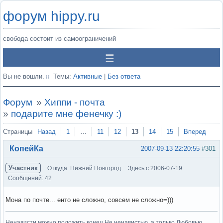
форум hippy.ru
свобода состоит из самоограничений
Вы не вошли.
Темы:
Активные
|
Без ответа
Форум
»
Хиппи - почта
»
подарите мне фенечку :)
Страницы
Назад
1
…
11
12
13
14
15
Вперед
КопейКа
2007-09-13 22:20:55
#301
Участник
Откуда: Нижний Новгород
Здесь с 2006-07-19
Сообщений: 42
Мона по почте... енто не сложно, совсем не сложно=)))
Ненависти можно положить конец Не ненавистью, а только Любовью.