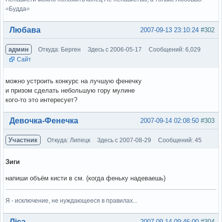
=Будда=
Вне форума
Любава
2007-09-13 23:10:24
#302
админ
Откуда: Берген
Здесь с 2006-05-17
Сообщений: 6,029
Сайт
можно устроить конкурс на лучшую фенечку
и призом сделать небольшую гору мулине
кого-то это интересует?
Вне форума
Девочка-Фенечка
2007-09-14 02:08:50
#303
Участник
Откуда: Липецк
Здесь с 2007-08-29
Сообщений: 45
Зиги
напиши объём кисти в см. (когда феньку надеваешь)
Я - исключение, не нуждающееся в правилах...
Вне форума
Ліса
2007-09-14 09:46:00
#304