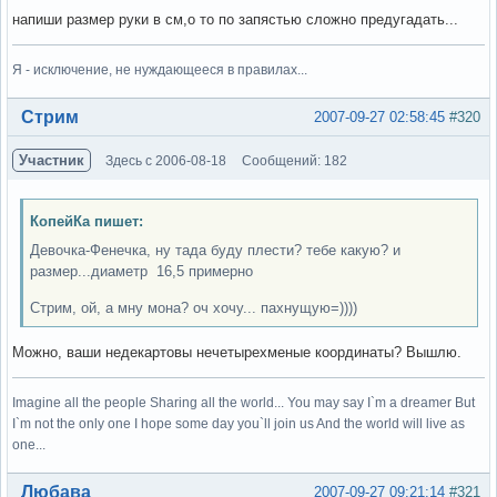
напиши размер руки в см,о то по запястью сложно предугадать...
Я - исключение, не нуждающееся в правилах...
Вне форума
Стрим
2007-09-27 02:58:45
#320
Участник
Здесь с 2006-08-18
Сообщений: 182
КопейКа пишет:
Девочка-Фенечка, ну тада буду плести? тебе какую? и
размер...диаметр 16,5 примерно
Стрим, ой, а мну мона? оч хочу... пахнущую=))))
Можно, ваши недекартовы нечетырехменые координаты? Вышлю.
Imagine all the people Sharing all the world... You may say I`m a dreamer But
I`m not the only one I hope some day you`ll join us And the world will live as
one...
Вне форума
Любава
2007-09-27 09:21:14
#321