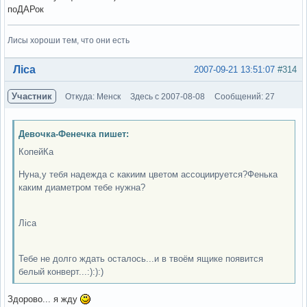
поДАРок
Лисы хороши тем, что они есть
Вне форума
Ліса
2007-09-21 13:51:07
#314
Участник
Откуда: Менск
Здесь с 2007-08-08
Сообщений: 27
Девочка-Фенечка пишет:
КопейКа
Нуна,у тебя надежда с какиим цветом ассоциируется?Фенька
каким диаметром тебе нужна?
Ліса
Тебе не долго ждать осталось...и в твоём ящике появится
белый конверт...:):):)
Здорово... я жду