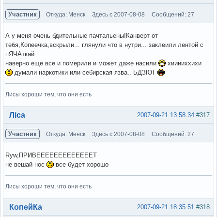
Участник
Откуда: Менск
Здесь с 2007-08-08
Сообщений: 27
А у меня очень бдительные пачтальены!Канверт от
тебя,Копеечка,вскрыли... глянули что в нутри... заклеили лентой с
пЯЧАткай
наверно еще все и померили и может даже насили
хииииххихи
думали наркотики или себирская язва.. БДЗЮТ
Лисы хороши тем, что они есть
Вне форума
Ліса
2007-09-21 13:58:34
#317
Участник
Откуда: Менск
Здесь с 2007-08-08
Сообщений: 27
Ryw,ПРИВЕЕЕЕЕЕЕЕЕЕЕЕЕТ
не вешай нос
все будет хорошо
Лисы хороши тем, что они есть
Вне форума
КопейКа
2007-09-21 18:35:51
#318