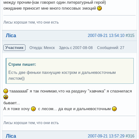
между прочим-(как говорил один литературный герой)
ожидание приносит мне много плюсовых эмоций
Лисы хороши тем, что они есть
Вне форума
Ліса
2007-09-21 13:54:10
#315
Участник
Откуда: Менск
Здесь с 2007-08-08
Сообщений: 27
Стрим пишет:
Есть две феньки пахнущие костром и дальневосточным
лестом))
таааааааГ я так понимаю,что на раздачу "хавчика" я спазнилася
бывает...
А я тоже хочу
с лесом... да еще и дальневосточным
Лисы хороши тем, что они есть
Вне форума
Ліса
2007-09-21 13:57:29
#316