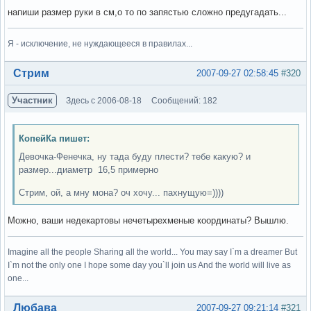
напиши размер руки в см,о то по запястью сложно предугадать...
Я - исключение, не нуждающееся в правилах...
Вне форума
Стрим
2007-09-27 02:58:45
#320
Участник
Здесь с 2006-08-18
Сообщений: 182
КопейКа пишет:
Девочка-Фенечка, ну тада буду плести? тебе какую? и
размер...диаметр 16,5 примерно
Стрим, ой, а мну мона? оч хочу... пахнущую=))))
Можно, ваши недекартовы нечетырехменые координаты? Вышлю.
Imagine all the people Sharing all the world... You may say I`m a dreamer But
I`m not the only one I hope some day you`ll join us And the world will live as
one...
Вне форума
Любава
2007-09-27 09:21:14
#321