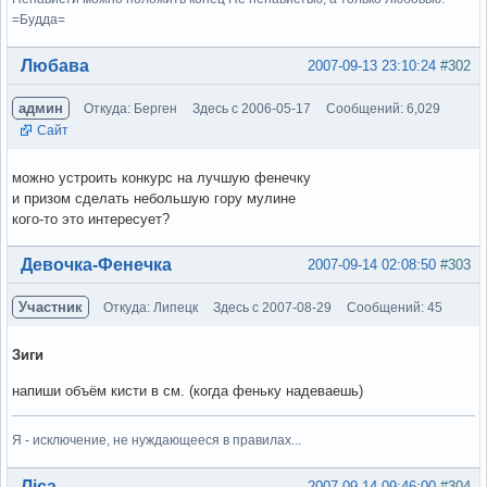
=Будда=
Вне форума
Любава
2007-09-13 23:10:24
#302
админ
Откуда: Берген
Здесь с 2006-05-17
Сообщений: 6,029
Сайт
можно устроить конкурс на лучшую фенечку
и призом сделать небольшую гору мулине
кого-то это интересует?
Вне форума
Девочка-Фенечка
2007-09-14 02:08:50
#303
Участник
Откуда: Липецк
Здесь с 2007-08-29
Сообщений: 45
Зиги
напиши объём кисти в см. (когда феньку надеваешь)
Я - исключение, не нуждающееся в правилах...
Вне форума
Ліса
2007-09-14 09:46:00
#304