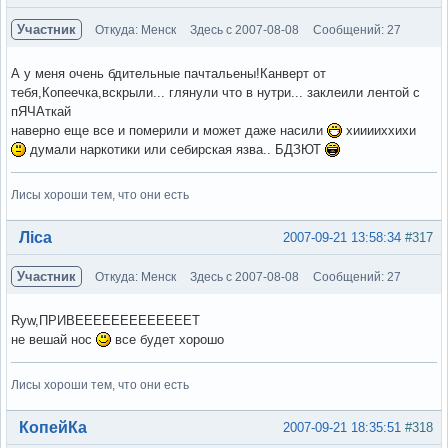
Участник
Откуда: Менск
Здесь с 2007-08-08
Сообщений: 27
А у меня очень бдительные пачтальены!Канверт от
тебя,Копеечка,вскрыли... глянули что в нутри... заклеили лентой с
пЯЧАткай
наверно еще все и померили и может даже насили
хииииххихи
думали наркотики или себирская язва.. БДЗЮТ
Лисы хороши тем, что они есть
Вне форума
Ліса
2007-09-21 13:58:34
#317
Участник
Откуда: Менск
Здесь с 2007-08-08
Сообщений: 27
Ryw,ПРИВЕЕЕЕЕЕЕЕЕЕЕЕЕТ
не вешай нос
все будет хорошо
Лисы хороши тем, что они есть
Вне форума
КопейКа
2007-09-21 18:35:51
#318