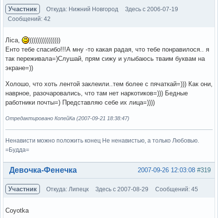
Участник
Откуда: Нижний Новгород
Здесь с 2006-07-19
Сообщений: 42
Лiса,
))))))))))))))))
Енто тебе спасибо!!!А мну -то какая радая, что тебе понравилося.. я
так переживала=)Слушай, прям сижу и улыбаюсь тваим буквам на
экране=))
Холошо, что хоть лентой заклеили..тем более с пячаткай=))) Как они,
наврное, разочаровались, что там нет наркотиков=))) Бедные
работники почты=) Представляю себе их лица=))))
Отредактировано КопейКа (2007-09-21 18:38:47)
Ненависти можно положить конец Не ненавистью, а только Любовью.
=Будда=
Вне форума
Девочка-Фенечка
2007-09-26 12:03:08
#319
Участник
Откуда: Липецк
Здесь с 2007-08-29
Сообщений: 45
Coyotka