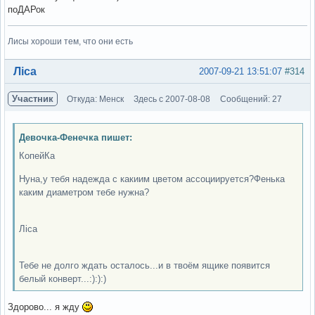
поДАРок
Лисы хороши тем, что они есть
Вне форума
Ліса
2007-09-21 13:51:07
#314
Участник
Откуда: Менск
Здесь с 2007-08-08
Сообщений: 27
Девочка-Фенечка пишет:
КопейКа
Нуна,у тебя надежда с какиим цветом ассоциируется?Фенька
каким диаметром тебе нужна?
Ліса
Тебе не долго ждать осталось...и в твоём ящике появится
белый конверт...:):):)
Здорово... я жду