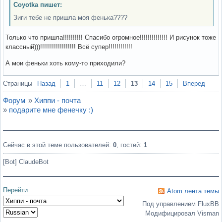
Coyotka пишет:
Зиги тебе не пришла моя фенька????
Только что пришла!!!!!!!!!! Спасибо огромное!!!!!!!!!!!!!! И рисунок тоже
классный)))!!!!!!!!!!!!!!!!!! Всё супер!!!!!!!!!!!!
А мои феньки хоть кому-то приходили?
Вне форума
Страницы
Назад
1
…
11
12
13
14
15
Вперед
Форум
»
Хиппи - почта
»
подарите мне фенечку :)
Сейчас в этой теме пользователей:
0
, гостей:
1
[Bot] ClaudeBot
Перейти
Atom лента темы
Под управлением FluxBB
Модифицировал Visman