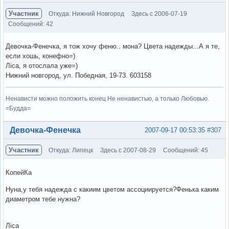
Участник
Откуда: Нижний Новгород
Здесь с 2006-07-19
Сообщений: 42
Девочка-Фенечка, я тож хочу феню.. мона? Цвета надежды...А я те,
если хошь, конефно=)
Ліса, я отослала уже=)
Нижний новгород, ул. Победная, 19-73. 603158
Ненависти можно положить конец Не ненавистью, а только Любовью.
=Будда=
Вне форума
Девочка-Фенечка
2007-09-17 00:53:35
#307
Участник
Откуда: Липецк
Здесь с 2007-08-29
Сообщений: 45
КопейКа
Нуна,у тебя надежда с какиим цветом ассоциируется?Фенька каким
диаметром тебе нужна?
Ліса