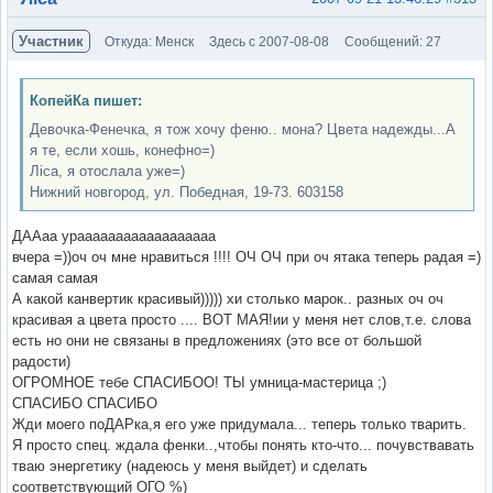
Участник
Откуда: Менск
Здесь с 2007-08-08
Сообщений: 27
КопейКа пишет:
Девочка-Фенечка, я тож хочу феню.. мона? Цвета надежды...А
я те, если хошь, конефно=)
Ліса, я отослала уже=)
Нижний новгород, ул. Победная, 19-73. 603158
ДААаа ураааааааааааааааааа
вчера =))оч оч мне нравиться !!!! ОЧ ОЧ при оч ятака теперь радая =)
самая самая
А какой канвертик красивый))))) хи столько марок.. разных оч оч
красивая а цвета просто .... ВОТ МАЯ!ии у меня нет слов,т.е. слова
есть но они не связаны в предложениях (это все от большой
радости)
ОГРОМНОЕ тебе СПАСИБОО! ТЫ умница-мастерица ;)
СПАСИБО СПАСИБО
Жди моего поДАРка,я его уже придумала... теперь только тварить.
Я просто спец. ждала фенки..,чтобы понять кто-что... почувствавать
тваю энергетику (надеюсь у меня выйдет) и сделать
соответствующий ОГО %)