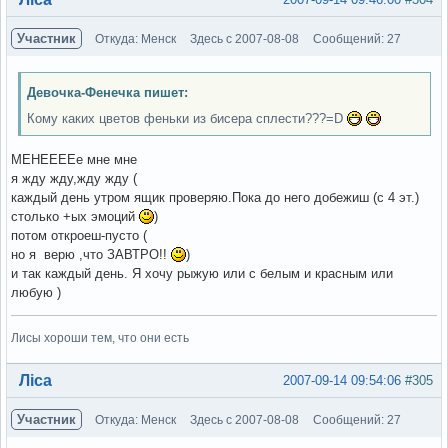
Участник
Откуда: Менск
Здесь с 2007-08-08
Сообщений: 27
Девочка-Фенечка пишет:
Кому каких цветов феньки из бисера сплести???=D
МЕНЕЕЕЕе мне мне
я жду жду,жду жду (
каждый день утром ящик проверяю.Пока до него добежиш (с 4 эт.)
столько +ых эмоций
)
потом откроеш-пусто (
но я верю ,что ЗАВТРО!!
)
и так каждый день. Я хочу рыжую или с белым и красным или
любую )
Лисы хороши тем, что они есть
Вне форума
Ліса
2007-09-14 09:54:06
#305
Участник
Откуда: Менск
Здесь с 2007-08-08
Сообщений: 27