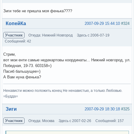
Зиги тебе не пришла моя фенька????
Вне форума
КопейКа
2007-09-29 15:44:10
#324
Участник
Откуда: Нижний Новгород
Здесь с 2006-07-19
Сообщений: 42
Стрим,
вот мои енти самые недекартовы координаты... Нижний новгород, ул.
Победная, 19-73. 603158=)
Пасиб бальшущее=)
А Вам нуна фенька?
Ненависти можно положить конец Не ненавистью, а только Любовью.
=Будда=
Вне форума
Зиги
2007-09-29 18:30:18
#325
Участник
Откуда: Москва
Здесь с 2007-02-26
Сообщений: 157