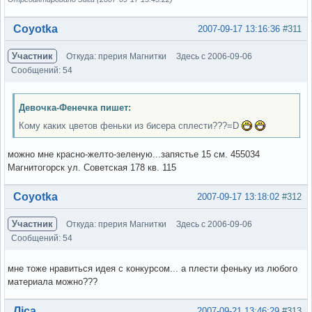
Вне форума
Coyotka
2007-09-17 13:16:36
#311
Участник
Откуда: прерия Магнитки
Здесь с 2006-09-06
Сообщений: 54
Девочка-Фенечка пишет:
Кому каких цветов феньки из бисера сплести???=D
можно мне красно-желто-зеленую...запястье 15 см. 455034
Магнитогорск ул. Советская 178 кв. 115
Вне форума
Coyotka
2007-09-17 13:18:02
#312
Участник
Откуда: прерия Магнитки
Здесь с 2006-09-06
Сообщений: 54
мне тоже нравиться идея с конкурсом... а плести феньку из любого
материала можно???
Вне форума
Ліса
2007-09-21 13:46:29
#313