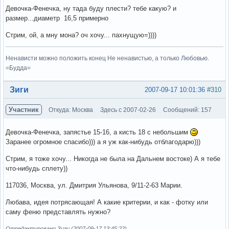
Девочка-Фенечка, ну тада буду плести? тебе какую? и
размер...диаметр 16,5 примерно
Стрим, ой, а мну мона? оч хочу... пахнущую=))))
Ненависти можно положить конец Не ненавистью, а только Любовью.
=Будда=
Вне форума
Зиги
2007-09-17 10:01:36
#310
Участник
Откуда: Москва
Здесь с 2007-02-26
Сообщений: 157
Девочка-Фенечка, запястье 15-16, а кисть 18 с небольшим
Заранее огромное спасибо))) а я уж как-нибудь отблагодарю)))
Стрим, я тоже хочу... Никогда не была на Дальнем востоке) А я тебе
что-нибудь сплету))
117036, Москва, ул. Дмитрия Ульянова, 9/11-2-63 Марии.
Любава, идея потрясающая! А какие критерии, и как - фотку или
саму феню представлять нужно?
Отредактировано Зиги (2007-09-17 13:45:22)