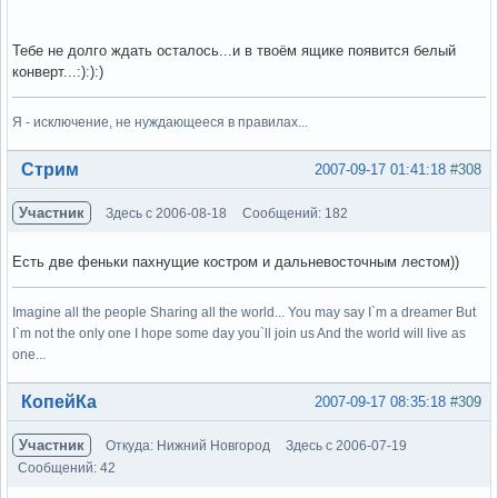
Тебе не долго ждать осталось...и в твоём ящике появится белый
конверт...:):):)
Я - исключение, не нуждающееся в правилах...
Вне форума
Стрим
2007-09-17 01:41:18
#308
Участник
Здесь с 2006-08-18
Сообщений: 182
Есть две феньки пахнущие костром и дальневосточным лестом))
Imagine all the people Sharing all the world... You may say I`m a dreamer But
I`m not the only one I hope some day you`ll join us And the world will live as
one...
Вне форума
КопейКа
2007-09-17 08:35:18
#309
Участник
Откуда: Нижний Новгород
Здесь с 2006-07-19
Сообщений: 42