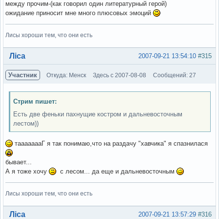
между прочим-(как говорил один литературный герой)
ожидание приносит мне много плюсовых эмоций
Лисы хороши тем, что они есть
Вне форума
Ліса
2007-09-21 13:54:10
#315
Участник
Откуда: Менск
Здесь с 2007-08-08
Сообщений: 27
Стрим пишет:
Есть две феньки пахнущие костром и дальневосточным
лестом))
таааааааГ я так понимаю,что на раздачу "хавчика" я спазнилася
бывает...
А я тоже хочу
с лесом... да еще и дальневосточным
Лисы хороши тем, что они есть
Вне форума
Ліса
2007-09-21 13:57:29
#316