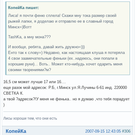
КопейКа пишет:
Лиса! я почти феню сплела! Скажи мну тока размер своей
рыжей лапки, я доделаю и отправлю ее в славный город
Минск=)Вотт
TashKa, а мну мона???
И вообще, ребята, давай жить дружно=)))
Енто так к слову=) Недавно, как настоящаая клуша я потеряла
4 свои заамечательные феньки (ех..надеюсь, они попали в
хорошие руки)... Воть.. Может кто-нибудь хочет одарить меня
своими творениями?м?
16,5 см может лучше 17 или 16....
еще разок мой адресок: Р.Б, г.Минск ул.Я.Лучины 6-61 инд. 220000
СВЕТКА К.
а твой ?адресок?!У меня не фенька.. но я думаю ,что тебя порадует
)
Лисы хороши тем, что они есть
Вне форума
КопейКа
2007-09-15 12:43:05
#306