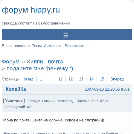
форум hippy.ru
свобода состоит из самоограничений
Вы не вошли.
Темы:
Активные
|
Без ответа
Форум
»
Хиппи - почта
»
подарите мне фенечку :)
Страницы
Назад
1
…
11
12
13
14
15
Вперед
КопейКа
2007-09-13 22:20:55
#301
Участник
Откуда: Нижний Новгород
Здесь с 2006-07-19
Сообщений: 42
Мона по почте... енто не сложно, совсем не сложно=)))
Ненависти можно положить конец Не ненавистью, а только Любовью.