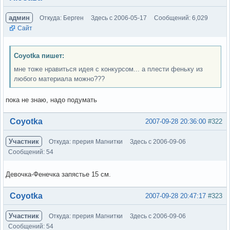
админ
Откуда: Берген
Здесь с 2006-05-17
Сообщений: 6,029
Сайт
Coyotka пишет:
мне тоже нравиться идея с конкурсом... а плести феньку из
любого материала можно???
пока не знаю, надо подумать
Вне форума
Coyotka
2007-09-28 20:36:00
#322
Участник
Откуда: прерия Магнитки
Здесь с 2006-09-06
Сообщений: 54
Девочка-Фенечка запястье 15 см.
Вне форума
Coyotka
2007-09-28 20:47:17
#323
Участник
Откуда: прерия Магнитки
Здесь с 2006-09-06
Сообщений: 54