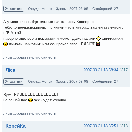
Участник
Откуда: Менск
Здесь с 2007-08-08
Сообщений: 27
А у меня очень бдительные пачтальены!Канверт от
тебя,Копеечка,вскрыли... глянули что в нутри... заклеили лентой с
пЯЧАткай
наверно еще все и померили и может даже насили
хииииххихи
думали наркотики или себирская язва.. БДЗЮТ
Лисы хороши тем, что они есть
Вне форума
Ліса
2007-09-21 13:58:34
#317
Участник
Откуда: Менск
Здесь с 2007-08-08
Сообщений: 27
Ryw,ПРИВЕЕЕЕЕЕЕЕЕЕЕЕЕТ
не вешай нос
все будет хорошо
Лисы хороши тем, что они есть
Вне форума
КопейКа
2007-09-21 18:35:51
#318