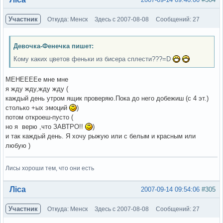
Участник
Откуда: Менск
Здесь с 2007-08-08
Сообщений: 27
Девочка-Фенечка пишет:
Кому каких цветов феньки из бисера сплести???=D
МЕНЕЕЕЕе мне мне
я жду жду,жду жду (
каждый день утром ящик проверяю.Пока до него добежиш (с 4 эт.)
столько +ых эмоций
)
потом откроеш-пусто (
но я верю ,что ЗАВТРО!!
)
и так каждый день. Я хочу рыжую или с белым и красным или
любую )
Лисы хороши тем, что они есть
Вне форума
Ліса
2007-09-14 09:54:06
#305
Участник
Откуда: Менск
Здесь с 2007-08-08
Сообщений: 27