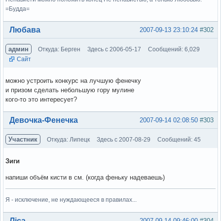
=Будда=
Вне форума
Любава
2007-09-13 23:10:24
#302
админ
Откуда: Берген
Здесь с 2006-05-17
Сообщений: 6,029
Сайт
можно устроить конкурс на лучшую фенечку
и призом сделать небольшую гору мулине
кого-то это интересует?
Вне форума
Девочка-Фенечка
2007-09-14 02:08:50
#303
Участник
Откуда: Липецк
Здесь с 2007-08-29
Сообщений: 45
Зиги
напиши объём кисти в см. (когда феньку надеваешь)
Я - исключение, не нуждающееся в правилах...
Вне форума
Ліса
2007-09-14 09:46:00
#304