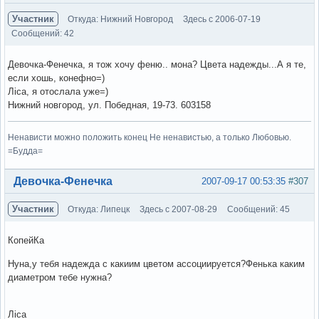
Участник
Откуда: Нижний Новгород
Здесь с 2006-07-19
Сообщений: 42
Девочка-Фенечка, я тож хочу феню.. мона? Цвета надежды...А я те,
если хошь, конефно=)
Ліса, я отослала уже=)
Нижний новгород, ул. Победная, 19-73. 603158
Ненависти можно положить конец Не ненавистью, а только Любовью.
=Будда=
Вне форума
Девочка-Фенечка
2007-09-17 00:53:35
#307
Участник
Откуда: Липецк
Здесь с 2007-08-29
Сообщений: 45
КопейКа
Нуна,у тебя надежда с какиим цветом ассоциируется?Фенька каким
диаметром тебе нужна?
Ліса