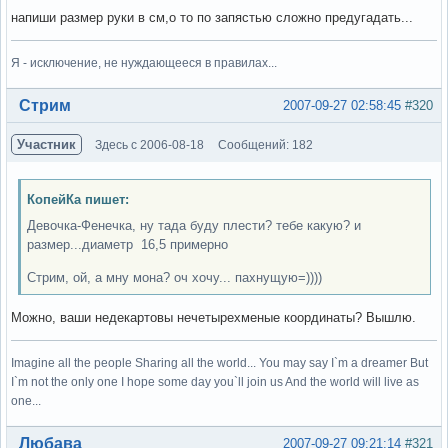
напиши размер руки в см,о то по запястью сложно предугадать...
Я - исключение, не нуждающееся в правилах...
Вне форума
Стрим
2007-09-27 02:58:45
#320
Участник
Здесь с 2006-08-18
Сообщений: 182
КопейКа пишет:
Девочка-Фенечка, ну тада буду плести? тебе какую? и
размер...диаметр 16,5 примерно
Стрим, ой, а мну мона? оч хочу... пахнущую=))))
Можно, ваши недекартовы нечетырехменые координаты? Вышлю.
Imagine all the people Sharing all the world... You may say I`m a dreamer But
I`m not the only one I hope some day you`ll join us And the world will live as
one...
Вне форума
Любава
2007-09-27 09:21:14
#321