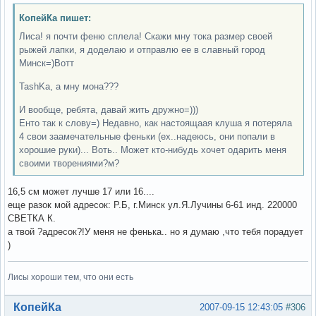
КопейКа пишет:
Лиса! я почти феню сплела! Скажи мну тока размер своей
рыжей лапки, я доделаю и отправлю ее в славный город
Минск=)Вотт
TashKa, а мну мона???
И вообще, ребята, давай жить дружно=)))
Енто так к слову=) Недавно, как настоящаая клуша я потеряла
4 свои заамечательные феньки (ех..надеюсь, они попали в
хорошие руки)... Воть.. Может кто-нибудь хочет одарить меня
своими творениями?м?
16,5 см может лучше 17 или 16....
еще разок мой адресок: Р.Б, г.Минск ул.Я.Лучины 6-61 инд. 220000
СВЕТКА К.
а твой ?адресок?!У меня не фенька.. но я думаю ,что тебя порадует
)
Лисы хороши тем, что они есть
Вне форума
КопейКа
2007-09-15 12:43:05
#306