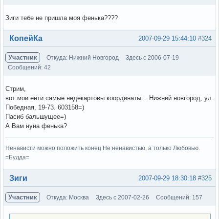
Зиги тебе не пришла моя фенька????
Вне форума
КопейКа
2007-09-29 15:44:10
#324
Участник
Откуда: Нижний Новгород
Здесь с 2006-07-19
Сообщений: 42
Стрим,
вот мои енти самые недекартовы координаты... Нижний новгород, ул.
Победная, 19-73. 603158=)
Пасиб бальшущее=)
А Вам нуна фенька?
Ненависти можно положить конец Не ненавистью, а только Любовью.
=Будда=
Вне форума
Зиги
2007-09-29 18:30:18
#325
Участник
Откуда: Москва
Здесь с 2007-02-26
Сообщений: 157