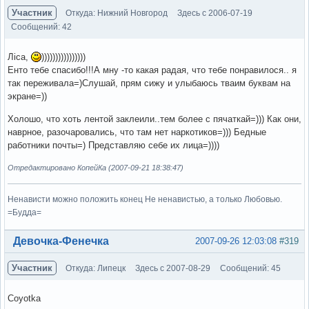
Участник
Откуда: Нижний Новгород
Здесь с 2006-07-19
Сообщений: 42
Лiса,
))))))))))))))))
Енто тебе спасибо!!!А мну -то какая радая, что тебе понравилося.. я
так переживала=)Слушай, прям сижу и улыбаюсь тваим буквам на
экране=))
Холошо, что хоть лентой заклеили..тем более с пячаткай=))) Как они,
наврное, разочаровались, что там нет наркотиков=))) Бедные
работники почты=) Представляю себе их лица=))))
Отредактировано КопейКа (2007-09-21 18:38:47)
Ненависти можно положить конец Не ненавистью, а только Любовью.
=Будда=
Вне форума
Девочка-Фенечка
2007-09-26 12:03:08
#319
Участник
Откуда: Липецк
Здесь с 2007-08-29
Сообщений: 45
Coyotka