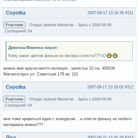
Вне форума
Coyotka
2007-09-17 13:16:36
#311
Участник
Откуда: прерия Магнитки
Здесь с 2006-09-06
Сообщений: 54
Девочка-Фенечка пишет:
Кому каких цветов феньки из бисера сплести???=D
можно мне красно-желто-зеленую...запястье 15 см. 455034
Магнитогорск ул. Советская 178 кв. 115
Вне форума
Coyotka
2007-09-17 13:18:02
#312
Участник
Откуда: прерия Магнитки
Здесь с 2006-09-06
Сообщений: 54
мне тоже нравиться идея с конкурсом... а плести феньку из любого
материала можно???
Вне форума
Ліса
2007-09-21 13:46:29
#313