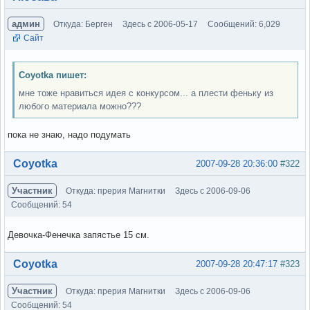
админ
Откуда: Берген
Здесь с 2006-05-17
Сообщений: 6,029
Сайт
Coyotka пишет:
мне тоже нравиться идея с конкурсом... а плести феньку из
любого материала можно???
пока не знаю, надо подумать
Вне форума
Coyotka
2007-09-28 20:36:00
#322
Участник
Откуда: прерия Магнитки
Здесь с 2006-09-06
Сообщений: 54
Девочка-Фенечка запястье 15 см.
Вне форума
Coyotka
2007-09-28 20:47:17
#323
Участник
Откуда: прерия Магнитки
Здесь с 2006-09-06
Сообщений: 54