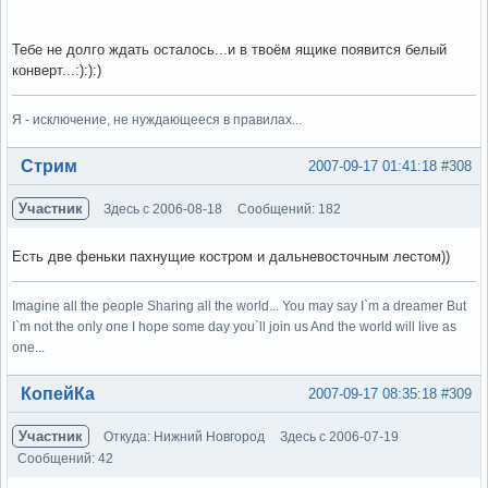
Тебе не долго ждать осталось...и в твоём ящике появится белый
конверт...:):):)
Я - исключение, не нуждающееся в правилах...
Вне форума
Стрим
2007-09-17 01:41:18
#308
Участник
Здесь с 2006-08-18
Сообщений: 182
Есть две феньки пахнущие костром и дальневосточным лестом))
Imagine all the people Sharing all the world... You may say I`m a dreamer But
I`m not the only one I hope some day you`ll join us And the world will live as
one...
Вне форума
КопейКа
2007-09-17 08:35:18
#309
Участник
Откуда: Нижний Новгород
Здесь с 2006-07-19
Сообщений: 42