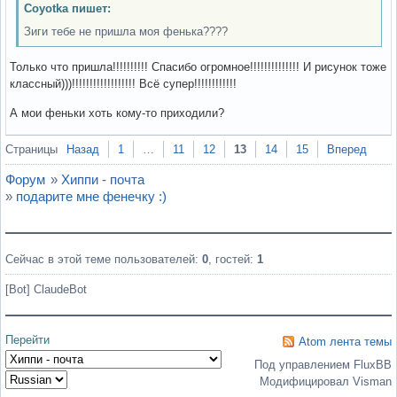
Coyotka пишет:
Зиги тебе не пришла моя фенька????
Только что пришла!!!!!!!!!! Спасибо огромное!!!!!!!!!!!!!! И рисунок тоже
классный)))!!!!!!!!!!!!!!!!!! Всё супер!!!!!!!!!!!!
А мои феньки хоть кому-то приходили?
Вне форума
Страницы
Назад
1
…
11
12
13
14
15
Вперед
Форум
»
Хиппи - почта
»
подарите мне фенечку :)
Сейчас в этой теме пользователей:
0
, гостей:
1
[Bot] ClaudeBot
Перейти
Atom лента темы
Под управлением FluxBB
Модифицировал Visman