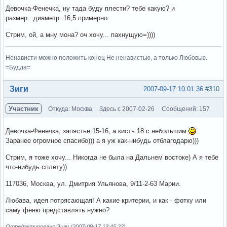
Девочка-Фенечка, ну тада буду плести? тебе какую? и
размер...диаметр 16,5 примерно
Стрим, ой, а мну мона? оч хочу... пахнущую=))))
Ненависти можно положить конец Не ненавистью, а только Любовью.
=Будда=
Вне форума
Зиги
2007-09-17 10:01:36
#310
Участник
Откуда: Москва
Здесь с 2007-02-26
Сообщений: 157
Девочка-Фенечка, запястье 15-16, а кисть 18 с небольшим
Заранее огромное спасибо))) а я уж как-нибудь отблагодарю)))
Стрим, я тоже хочу... Никогда не была на Дальнем востоке) А я тебе
что-нибудь сплету))
117036, Москва, ул. Дмитрия Ульянова, 9/11-2-63 Марии.
Любава, идея потрясающая! А какие критерии, и как - фотку или
саму феню представлять нужно?
Отредактировано Зиги (2007-09-17 13:45:22)