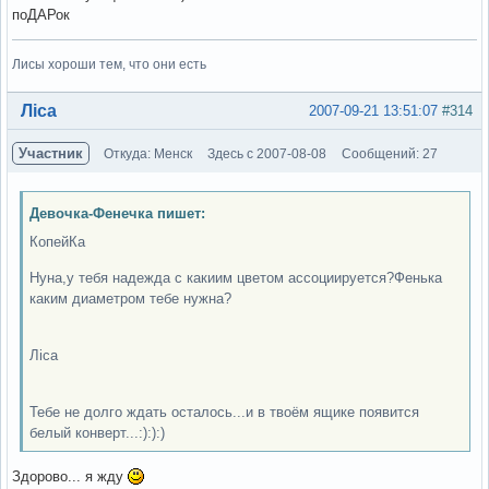
поДАРок
Лисы хороши тем, что они есть
Вне форума
Ліса
2007-09-21 13:51:07
#314
Участник
Откуда: Менск
Здесь с 2007-08-08
Сообщений: 27
Девочка-Фенечка пишет:
КопейКа
Нуна,у тебя надежда с какиим цветом ассоциируется?Фенька
каким диаметром тебе нужна?
Ліса
Тебе не долго ждать осталось...и в твоём ящике появится
белый конверт...:):):)
Здорово... я жду