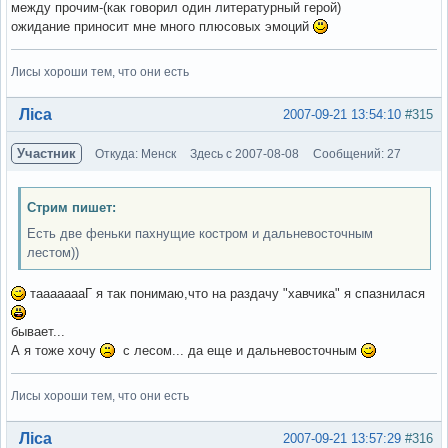
между прочим-(как говорил один литературный герой)
ожидание приносит мне много плюсовых эмоций
Лисы хороши тем, что они есть
Вне форума
Ліса
2007-09-21 13:54:10
#315
Участник
Откуда: Менск
Здесь с 2007-08-08
Сообщений: 27
Стрим пишет:
Есть две феньки пахнущие костром и дальневосточным
лестом))
таааааааГ я так понимаю,что на раздачу "хавчика" я спазнилася
бывает...
А я тоже хочу
с лесом... да еще и дальневосточным
Лисы хороши тем, что они есть
Вне форума
Ліса
2007-09-21 13:57:29
#316