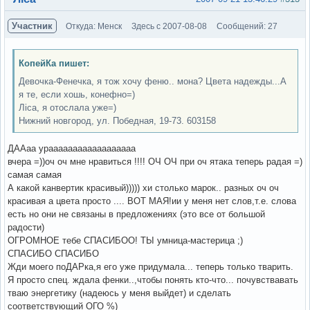
Участник
Откуда: Менск
Здесь с 2007-08-08
Сообщений: 27
КопейКа пишет:
Девочка-Фенечка, я тож хочу феню.. мона? Цвета надежды...А
я те, если хошь, конефно=)
Ліса, я отослала уже=)
Нижний новгород, ул. Победная, 19-73. 603158
ДААаа ураааааааааааааааааа
вчера =))оч оч мне нравиться !!!! ОЧ ОЧ при оч ятака теперь радая =)
самая самая
А какой канвертик красивый))))) хи столько марок.. разных оч оч
красивая а цвета просто .... ВОТ МАЯ!ии у меня нет слов,т.е. слова
есть но они не связаны в предложениях (это все от большой
радости)
ОГРОМНОЕ тебе СПАСИБОО! ТЫ умница-мастерица ;)
СПАСИБО СПАСИБО
Жди моего поДАРка,я его уже придумала... теперь только тварить.
Я просто спец. ждала фенки..,чтобы понять кто-что... почувствавать
тваю энергетику (надеюсь у меня выйдет) и сделать
соответствующий ОГО %)