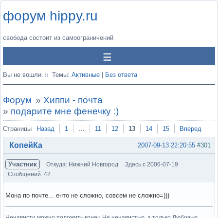
форум hippy.ru
свобода состоит из самоограничений
Вы не вошли.
Темы:
Активные
|
Без ответа
Форум
»
Хиппи - почта
»
подарите мне фенечку :)
Страницы
Назад
1
…
11
12
13
14
15
Вперед
КопейКа
2007-09-13 22:20:55
#301
Участник
Откуда: Нижний Новгород
Здесь с 2006-07-19
Сообщений: 42
Мона по почте... енто не сложно, совсем не сложно=)))
Ненависти можно положить конец Не ненавистью, а только Любовью.