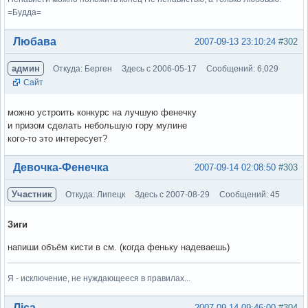
=Будда=
Вне форума
Любава
2007-09-13 23:10:24
#302
админ
Откуда: Берген
Здесь с 2006-05-17
Сообщений: 6,029
Сайт
можно устроить конкурс на лучшую фенечку
и призом сделать небольшую гору мулине
кого-то это интересует?
Вне форума
Девочка-Фенечка
2007-09-14 02:08:50
#303
Участник
Откуда: Липецк
Здесь с 2007-08-29
Сообщений: 45
Зиги
напиши объём кисти в см. (когда феньку надеваешь)
Я - исключение, не нуждающееся в правилах...
Вне форума
Ліса
2007-09-14 09:46:00
#304