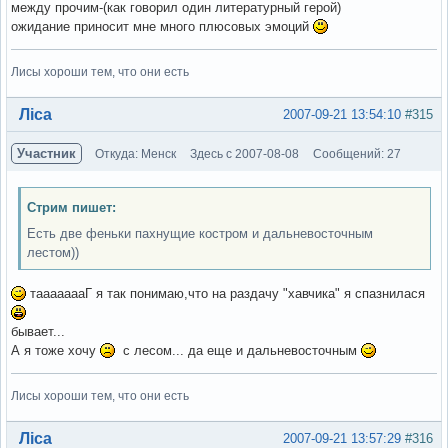
между прочим-(как говорил один литературный герой)
ожидание приносит мне много плюсовых эмоций
Лисы хороши тем, что они есть
Вне форума
Ліса
2007-09-21 13:54:10
#315
Участник
Откуда: Менск
Здесь с 2007-08-08
Сообщений: 27
Стрим пишет:
Есть две феньки пахнущие костром и дальневосточным
лестом))
таааааааГ я так понимаю,что на раздачу "хавчика" я спазнилася
бывает...
А я тоже хочу
с лесом... да еще и дальневосточным
Лисы хороши тем, что они есть
Вне форума
Ліса
2007-09-21 13:57:29
#316