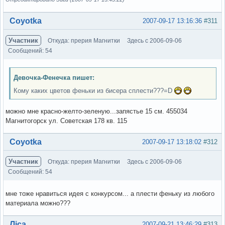
Вне форума
Coyotka
2007-09-17 13:16:36
#311
Участник
Откуда: прерия Магнитки
Здесь с 2006-09-06
Сообщений: 54
Девочка-Фенечка пишет:
Кому каких цветов феньки из бисера сплести???=D
можно мне красно-желто-зеленую...запястье 15 см. 455034
Магнитогорск ул. Советская 178 кв. 115
Вне форума
Coyotka
2007-09-17 13:18:02
#312
Участник
Откуда: прерия Магнитки
Здесь с 2006-09-06
Сообщений: 54
мне тоже нравиться идея с конкурсом... а плести феньку из любого
материала можно???
Вне форума
Ліса
2007-09-21 13:46:29
#313