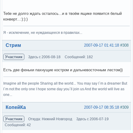
Тебе не долго ждать осталось...и в твоём ящике появится белый
конверт...:):):)
Я - исключение, не нуждающееся в правилах...
Вне форума
Стрим
2007-09-17 01:41:18
#308
Участник
Здесь с 2006-08-18
Сообщений: 182
Есть две феньки пахнущие костром и дальневосточным лестом))
Imagine all the people Sharing all the world... You may say I`m a dreamer But
I`m not the only one I hope some day you`ll join us And the world will live as
one...
Вне форума
КопейКа
2007-09-17 08:35:18
#309
Участник
Откуда: Нижний Новгород
Здесь с 2006-07-19
Сообщений: 42