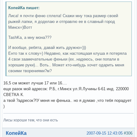
КопейКа пишет:
Лиса! я почти феню сплела! Скажи мну тока размер своей
рыжей лапки, я доделаю и отправлю ее в славный город
Минск=)Вотт
TashKa, а мну мона???
И вообще, ребята, давай жить дружно=)))
Енто так к слову=) Недавно, как настоящаая клуша я потеряла
4 свои заамечательные феньки (ех..надеюсь, они попали в
хорошие руки)... Воть.. Может кто-нибудь хочет одарить меня
своими творениями?м?
16,5 см может лучше 17 или 16....
еще разок мой адресок: Р.Б, г.Минск ул.Я.Лучины 6-61 инд. 220000
СВЕТКА К.
а твой ?адресок?!У меня не фенька.. но я думаю ,что тебя порадует
)
Лисы хороши тем, что они есть
Вне форума
КопейКа
2007-09-15 12:43:05
#306