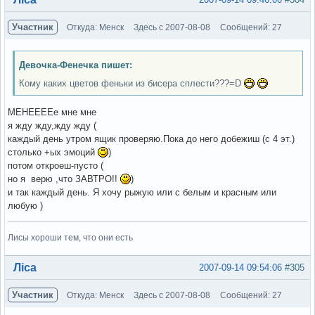
Участник
Откуда: Менск
Здесь с 2007-08-08
Сообщений: 27
Девочка-Фенечка пишет:
Кому каких цветов феньки из бисера сплести???=D
МЕНЕЕЕЕе мне мне
я жду жду,жду жду (
каждый день утром ящик проверяю.Пока до него добежиш (с 4 эт.)
столько +ых эмоций
)
потом откроеш-пусто (
но я верю ,что ЗАВТРО!!
)
и так каждый день. Я хочу рыжую или с белым и красным или
любую )
Лисы хороши тем, что они есть
Вне форума
Ліса
2007-09-14 09:54:06
#305
Участник
Откуда: Менск
Здесь с 2007-08-08
Сообщений: 27