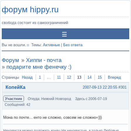
форум hippy.ru
свобода состоит из самоограничений
Вы не вошли.
Темы:
Активные
|
Без ответа
Форум
»
Хиппи - почта
»
подарите мне фенечку :)
Страницы
Назад
1
…
11
12
13
14
15
Вперед
КопейКа
2007-09-13 22:20:55
#301
Участник
Откуда: Нижний Новгород
Здесь с 2006-07-19
Сообщений: 42
Мона по почте... енто не сложно, совсем не сложно=)))
Ненависти можно положить конец Не ненавистью, а только Любовью.