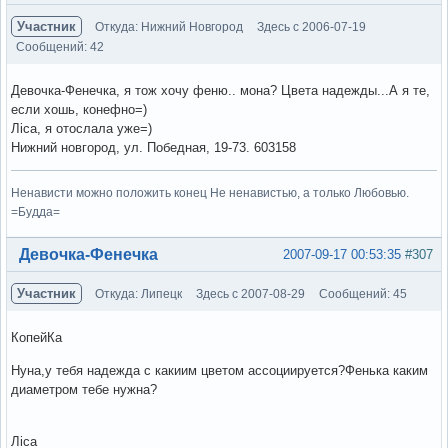
Участник
Откуда: Нижний Новгород
Здесь с 2006-07-19
Сообщений: 42
Девочка-Фенечка, я тож хочу феню.. мона? Цвета надежды...А я те,
если хошь, конефно=)
Ліса, я отослала уже=)
Нижний новгород, ул. Победная, 19-73. 603158
Ненависти можно положить конец Не ненавистью, а только Любовью.
=Будда=
Вне форума
Девочка-Фенечка
2007-09-17 00:53:35
#307
Участник
Откуда: Липецк
Здесь с 2007-08-29
Сообщений: 45
КопейКа
Нуна,у тебя надежда с какиим цветом ассоциируется?Фенька каким
диаметром тебе нужна?
Ліса