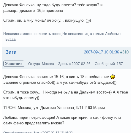
Девочка-Фенечка, ну тада буду плести? тебе какую? и
размер...диаметр 16,5 примерно
Стрим, ой, а мну мона? оч хочу... пахнущую=))))
Ненависти можно положить конец Не ненавистью, а только Любовью.
=Будда=
Вне форума
Зиги
2007-09-17 10:01:36
#310
Участник
Откуда: Москва
Здесь с 2007-02-26
Сообщений: 157
Девочка-Фенечка, запястье 15-16, а кисть 18 с небольшим
Заранее огромное спасибо))) а я уж как-нибудь отблагодарю)))
Стрим, я тоже хочу... Никогда не была на Дальнем востоке) А я тебе
что-нибудь сплету))
117036, Москва, ул. Дмитрия Ульянова, 9/11-2-63 Марии.
Любава, идея потрясающая! А какие критерии, и как - фотку или
саму феню представлять нужно?
Отредактировано Зиги (2007-09-17 13:45:22)