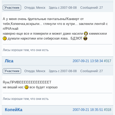
Участник
Откуда: Менск
Здесь с 2007-08-08
Сообщений: 27
А у меня очень бдительные пачтальены!Канверт от
тебя,Копеечка,вскрыли... глянули что в нутри... заклеили лентой с
пЯЧАткай
наверно еще все и померили и может даже насили
хииииххихи
думали наркотики или себирская язва.. БДЗЮТ
Лисы хороши тем, что они есть
Вне форума
Ліса
2007-09-21 13:58:34
#317
Участник
Откуда: Менск
Здесь с 2007-08-08
Сообщений: 27
Ryw,ПРИВЕЕЕЕЕЕЕЕЕЕЕЕЕТ
не вешай нос
все будет хорошо
Лисы хороши тем, что они есть
Вне форума
КопейКа
2007-09-21 18:35:51
#318