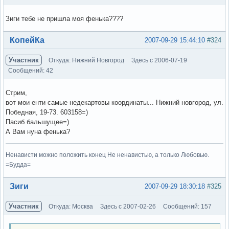
Зиги тебе не пришла моя фенька????
Вне форума
КопейКа
2007-09-29 15:44:10
#324
Участник
Откуда: Нижний Новгород
Здесь с 2006-07-19
Сообщений: 42
Стрим,
вот мои енти самые недекартовы координаты... Нижний новгород, ул.
Победная, 19-73. 603158=)
Пасиб бальшущее=)
А Вам нуна фенька?
Ненависти можно положить конец Не ненавистью, а только Любовью.
=Будда=
Вне форума
Зиги
2007-09-29 18:30:18
#325
Участник
Откуда: Москва
Здесь с 2007-02-26
Сообщений: 157