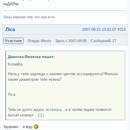
поДАРок
Лисы хороши тем, что они есть
Вне форума
Ліса
2007-09-21 13:51:07
#314
Участник
Откуда: Менск
Здесь с 2007-08-08
Сообщений: 27
Девочка-Фенечка пишет:
КопейКа
Нуна,у тебя надежда с какиим цветом ассоциируется?Фенька
каким диаметром тебе нужна?
Ліса
Тебе не долго ждать осталось...и в твоём ящике появится
белый конверт...:):):)
Здорово... я жду