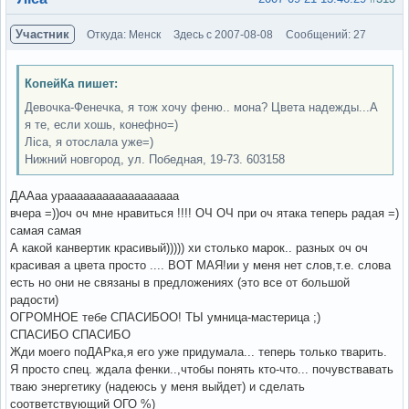
Участник
Откуда: Менск
Здесь с 2007-08-08
Сообщений: 27
КопейКа пишет:
Девочка-Фенечка, я тож хочу феню.. мона? Цвета надежды...А
я те, если хошь, конефно=)
Ліса, я отослала уже=)
Нижний новгород, ул. Победная, 19-73. 603158
ДААаа ураааааааааааааааааа
вчера =))оч оч мне нравиться !!!! ОЧ ОЧ при оч ятака теперь радая =)
самая самая
А какой канвертик красивый))))) хи столько марок.. разных оч оч
красивая а цвета просто .... ВОТ МАЯ!ии у меня нет слов,т.е. слова
есть но они не связаны в предложениях (это все от большой
радости)
ОГРОМНОЕ тебе СПАСИБОО! ТЫ умница-мастерица ;)
СПАСИБО СПАСИБО
Жди моего поДАРка,я его уже придумала... теперь только тварить.
Я просто спец. ждала фенки..,чтобы понять кто-что... почувствавать
тваю энергетику (надеюсь у меня выйдет) и сделать
соответствующий ОГО %)