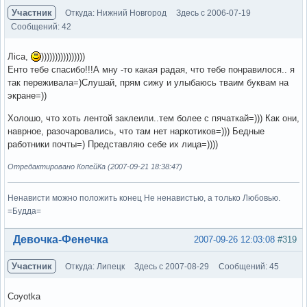
Участник
Откуда: Нижний Новгород
Здесь с 2006-07-19
Сообщений: 42
Лiса,
))))))))))))))))
Енто тебе спасибо!!!А мну -то какая радая, что тебе понравилося.. я
так переживала=)Слушай, прям сижу и улыбаюсь тваим буквам на
экране=))
Холошо, что хоть лентой заклеили..тем более с пячаткай=))) Как они,
наврное, разочаровались, что там нет наркотиков=))) Бедные
работники почты=) Представляю себе их лица=))))
Отредактировано КопейКа (2007-09-21 18:38:47)
Ненависти можно положить конец Не ненавистью, а только Любовью.
=Будда=
Вне форума
Девочка-Фенечка
2007-09-26 12:03:08
#319
Участник
Откуда: Липецк
Здесь с 2007-08-29
Сообщений: 45
Coyotka