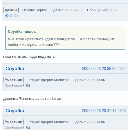
админ
Откуда: Берген
Здесь с 2006-05-17
Сообщений: 6,029
Сайт
Coyotka пишет:
мне тоже нравиться идея с конкурсом... а плести феньку из
любого материала можно???
пока не знаю, надо подумать
Вне форума
Coyotka
2007-09-28 20:36:00
#322
Участник
Откуда: прерия Магнитки
Здесь с 2006-09-06
Сообщений: 54
Девочка-Фенечка запястье 15 см.
Вне форума
Coyotka
2007-09-28 20:47:17
#323
Участник
Откуда: прерия Магнитки
Здесь с 2006-09-06
Сообщений: 54