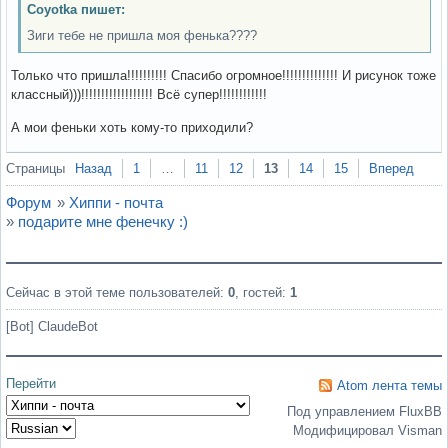
Coyotka пишет:
Зиги тебе не пришла моя фенька????
Только что пришла!!!!!!!!!! Спасибо огромное!!!!!!!!!!!!!! И рисунок тоже
классный)))!!!!!!!!!!!!!!!!!! Всё супер!!!!!!!!!!!!
А мои феньки хоть кому-то приходили?
Вне форума
Страницы
Назад
1
…
11
12
13
14
15
Вперед
Форум
»
Хиппи - почта
»
подарите мне фенечку :)
Сейчас в этой теме пользователей:
0
, гостей:
1
[Bot] ClaudeBot
Перейти
Atom лента темы
Под управлением FluxBB
Модифицировал Visman