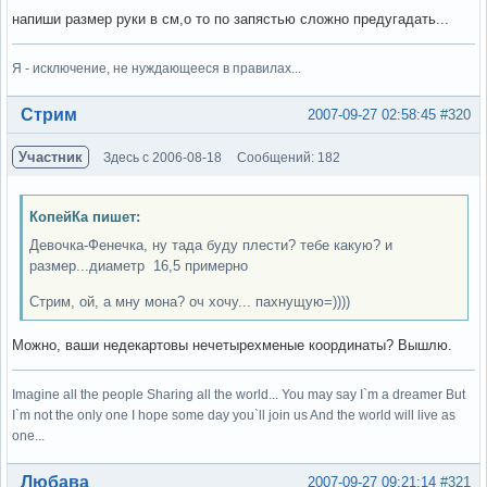
напиши размер руки в см,о то по запястью сложно предугадать...
Я - исключение, не нуждающееся в правилах...
Вне форума
Стрим
2007-09-27 02:58:45
#320
Участник
Здесь с 2006-08-18
Сообщений: 182
КопейКа пишет:
Девочка-Фенечка, ну тада буду плести? тебе какую? и
размер...диаметр 16,5 примерно
Стрим, ой, а мну мона? оч хочу... пахнущую=))))
Можно, ваши недекартовы нечетырехменые координаты? Вышлю.
Imagine all the people Sharing all the world... You may say I`m a dreamer But
I`m not the only one I hope some day you`ll join us And the world will live as
one...
Вне форума
Любава
2007-09-27 09:21:14
#321