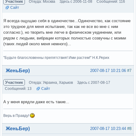
Участник
Откуда: Москва
Здесь с 2006-11-08
Сообщений: 116
Сайт
Я всегда ощущаю себя в одиночестве...Одиночество, как состояние
это трудное для меня испытание, так как не все во мне с ним
согласно:), но творить мне легче в физическом уединении, или
рядом с людьми, вибрации которых полностью созвучны с моими
(таких людей около меня немного)...
"Будьте благословенны препятствия! Ими растем!" Н.К.Рерих
Вне форума
ЖеньБер)
2007-08-17 10:21:06
#7
Участник
Откуда: Украина, Харьков
Здесь с 2007-08-17
Сообщений: 13
Сайт
А у меня врядли даже есть такие...
Верь в Правду!
Вне форума
ЖеньБер)
2007-08-17 10:23:44
#8