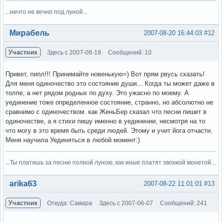
...ничто не вечно под луной...
Вне форума
Мирабель
2007-08-20 16:44:03
#12
Участник
Здесь с 2007-08-19
Сообщений: 10
Привет, пипл!!! Принимайте новенькую=) Вот прям рвусь сказать!
Для меня одиночество это состояние души... Когда ты может даже в
толпе, а нет рядом родных по духу. Это ужасно по моему. А
уединение тоже определенное состояние, странно, но абсолютно не
сравнимо с одиночеством. как ЖеньБер сказал что песни пишет в
одиночестве, а я стихи пишу именно в уединении, несмотря на то
что могу в это время быть среди людей. Этому и учит йога отчасти.
Меня научила Уединяться в любой момент:)
...Ты платишь за песню полной луною, как иные платят звонкой монетой...
Вне форума
arika63
2007-08-22 11:01:01
#13
Участник
Откуда: Самара
Здесь с 2007-06-07
Сообщений: 241