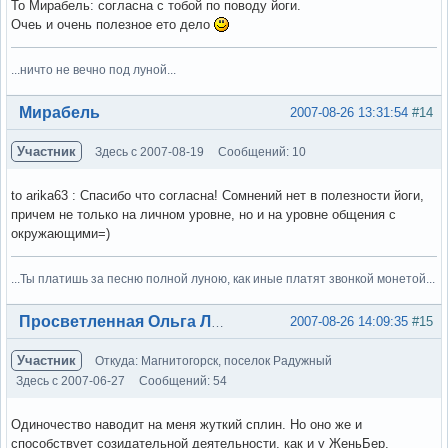
То Мирабель: согласна с тобой по поводу йоги.
Очеь и очень полезное ето дело
...ничто не вечно под луной...
Вне форума
Мирабель
2007-08-26 13:31:54
#14
Участник
Здесь с 2007-08-19
Сообщений: 10
to arika63 : Спасибо что согласна! Сомнений нет в полезности йоги,
причем не только на личном уровне, но и на уровне общения с
окружающими=)
...Ты платишь за песню полной луною, как иные платят звонкой монетой...
Вне форума
2007-08-26 14:09:35
#15
Просветленная Ольга Лэнс
Участник
Откуда: Магнитогорск, поселок Радужный
Здесь с 2007-06-27
Сообщений: 54
Одиночество наводит на меня жуткий сплин. Но оно же и
способствует созидательной деятельности, как и у ЖеньБер.