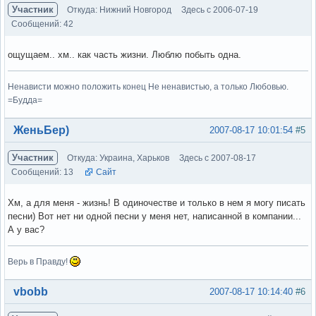
Участник
Откуда: Нижний Новгород
Здесь с 2006-07-19
Сообщений: 42
ощущаем.. хм.. как часть жизни. Люблю побыть одна.
Ненависти можно положить конец Не ненавистью, а только Любовью.
=Будда=
Вне форума
ЖеньБер)
2007-08-17 10:01:54
#5
Участник
Откуда: Украина, Харьков
Здесь с 2007-08-17
Сообщений: 13
Сайт
Хм, а для меня - жизнь! В одиночестве и только в нем я могу писать
песни) Вот нет ни одной песни у меня нет, написанной в компании...
А у вас?
Верь в Правду!
Вне форума
vbobb
2007-08-17 10:14:40
#6