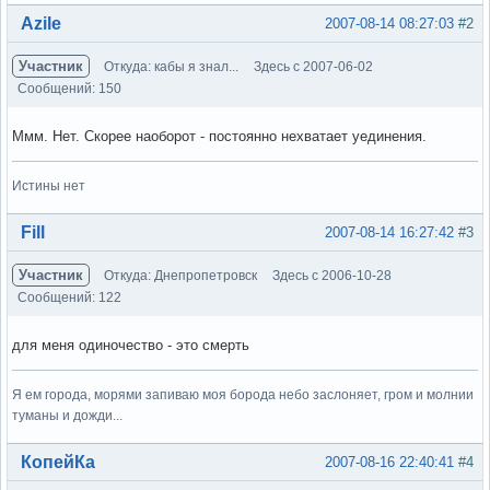
Вне форума
Azile
2007-08-14 08:27:03
#2
Участник
Откуда: кабы я знал...
Здесь с 2007-06-02
Сообщений: 150
Ммм. Нет. Скорее наоборот - постоянно нехватает уединения.
Истины нет
Вне форума
Fill
2007-08-14 16:27:42
#3
Участник
Откуда: Днепропетровск
Здесь с 2006-10-28
Сообщений: 122
для меня одиночество - это смерть
Я ем города, морями запиваю моя борода небо заслоняет, гром и молнии
туманы и дожди...
Вне форума
КопейКа
2007-08-16 22:40:41
#4