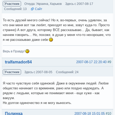
Участник
Откуда: Украина, Харьков
Здесь с 2007-08-17
Сообщений: 13
Сайт
То есть друзей мнгого сейчас! Но я, во-первых, очень удивлен, за
что они меня вот так любят, приходят ко мне, зовут куда-то. Просто
странно) А вот друга, которому ВСЕ рассказываю... Да, бывает, как
начнем говорить... Но, похоже, в душе у меня что-то нехорошее, что
я не рассказываю даже себе
Верь в Правду!
Вне форума
tralfamador84
2007-08-17 22:20:40
#9
Участник
Здесь с 2007-08-05
Сообщений: 24
Я часто чувствую себя одинокой. Даже в окружении людей. Любое
общество начинает со временем, рано или поздно надоедать. А
рядом с людьми, которые не понимают меня - еще хуже - как
вакуум.
Но долгое одиночество я не могу выносить.
Вне форума
Полинка
2007-08-18 15:01:05
#10