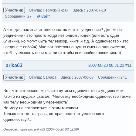
Участник
Откуда: Пермский край
Здесь с 2007-07-10
Сообщений: 27
Сайт
А что для вас значит одиночество и что - уединение? Для меня
уединение - это просто когда нет рядом людей (или есть один
близкий), но могут быть телевизор, книги и т.д. А одиночество - это
наедине с собой=) Мне вот постоянно нужно именно одиночество,
чтобы услышать свои мысли (и чтобы они вообще появились:)).
Вне форума
arika63
2007-08-20 08:31:23
#11
Участник
Откуда: Самара
Здесь с 2007-06-07
Сообщений: 241
Вот, что интересно: мы часто путаем одиночество с уединением...
Кто-то из мудрых сказал: "Человеку необходимо одиночество также,
как телу необходима умеренность".
Не могу не согласиться с этим мнением.
Только вот где та грань, которая ведет от уединения к
одиночеству?...
Отредактировано arika63 (2007-08-20 08:32:36)