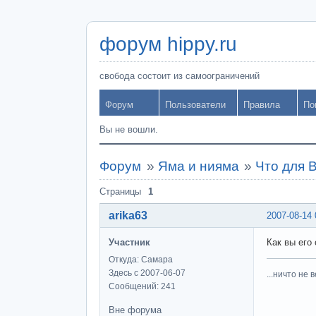
форум hippy.ru
свобода состоит из самоограничений
Форум
Пользователи
Правила
По
Вы не вошли.
Форум
»
Яма и нияма
»
Что для 
Страницы
1
arika63
2007-08-14 
Участник
Как вы его
Откуда: Самара
Здесь с 2007-06-07
...ничто не 
Сообщений: 241
Вне форума