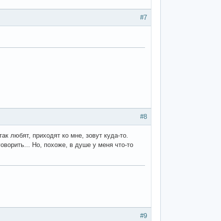
#7
#8
так любят, приходят ко мне, зовут куда-то.
оворить... Но, похоже, в душе у меня что-то
#9