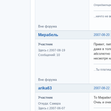
Отредактиров
...ничто не 
Вне форума
Мирабель
2007-08-20 
Участник
Привет, пи
даже в тол
Здесь с 2007-08-19
абсолютно 
Сообщений: 10
несмотря н
...Ты плати
Вне форума
arika63
2007-08-22 
Участник
То Мирабел
Очеь и оче
Откуда: Самара
Здесь с 2007-06-07