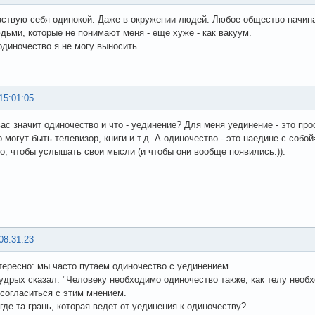
вствую себя одинокой. Даже в окружении людей. Любое общество начина
дьми, которые не понимают меня - еще хуже - как вакуум.
одиночество я не могу выносить.
15:01:05
вас значит одиночество и что - уединение? Для меня уединение - это про
о могут быть телевизор, книги и т.д. А одиночество - это наедине с соб
о, чтобы услышать свои мысли (и чтобы они вообще появились:)).
08:31:23
нтересно: мы часто путаем одиночество с уединением...
мудрых сказал: "Человеку необходимо одиночество также, как телу необ
 согласиться с этим мнением.
где та грань, которая ведет от уединения к одиночеству?...