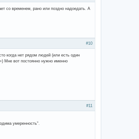
ет со временем, рано или поздно надоедать. А
#10
сто когда нет рядом людей (или есть один
ой=) Мне вот постоянно нужно именно
#11
ходима умеренность".