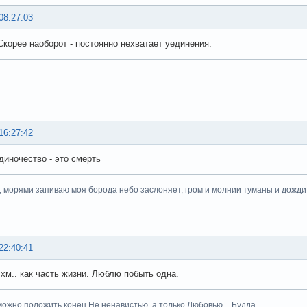
08:27:03
Скорее наоборот - постоянно нехватает уединения.
16:27:42
диночество - это смерть
, морями запиваю моя борода небо заслоняет, гром и молнии туманы и дожди.
22:40:41
хм.. как часть жизни. Люблю побыть одна.
ожно положить конец Не ненавистью, а только Любовью. =Будда=