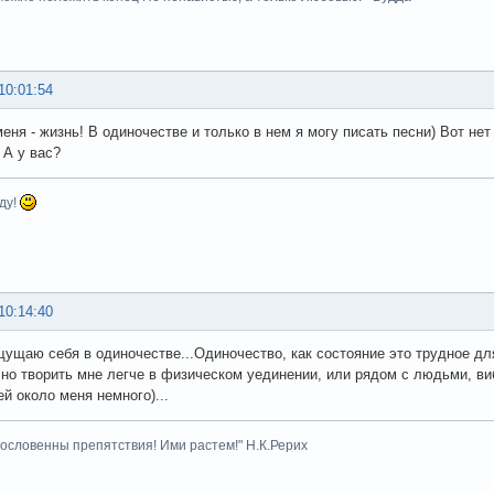
10:01:54
еня - жизнь! В одиночестве и только в нем я могу писать песни) Вот нет
 А у вас?
ду!
10:14:40
щущаю себя в одиночестве...Одиночество, как состояние это трудное для
, но творить мне легче в физическом уединении, или рядом с людьми, в
ей около меня немного)...
гословенны препятствия! Ими растем!" Н.К.Рерих