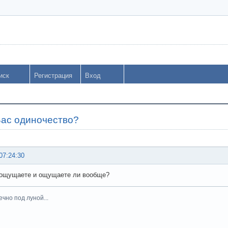
иск
Регистрация
Вход
Вас одиночество?
07:24:30
 ощущаете и ощущаете ли вообще?
вечно под луной...