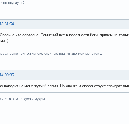
вечно под луной...
13:31:54
 : Спасибо что согласна! Сомнений нет в полезности йоги, причем не толь
ми=)
шь за песню полной луною, как иные платят звонкой монетой...
14:09:35
о наводит на меня жуткий сплин. Но оно же и способствует созидательн
ь - это вам не хухры-мухры.