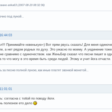
ано arika63 (2007-08-20 08:32:36)
вечно под луной...
16:44:03
пл!!! Принимайте новенькую=) Вот прям рвусь сказать! Для меня одиноче
пе, а нет рядом родных по духу. Это ужасно по моему. А уединение тоже
не сравнимо с одиночеством. как ЖеньБер сказал что песни пишет в оди
а то что могу в это время быть среди людей. Этому и учит йога отчасти
шь за песню полной луною, как иные платят звонкой монетой...
11:01:01
ь: согласна с тобой по поводу йоги.
нь полезное ето дело