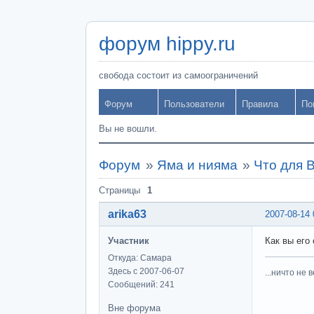
форум hippy.ru
свобода состоит из самоограничений
Форум
Пользователи
Правила
По
Вы не вошли.
Форум
»
Яма и нияма
»
Что для 
Страницы
1
arika63
2007-08-14 
Участник
Как вы его
Откуда: Самара
Здесь с 2007-06-07
...ничто не 
Сообщений: 241
Вне форума