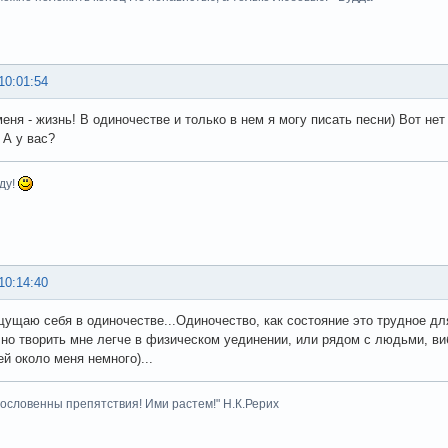
10:01:54
еня - жизнь! В одиночестве и только в нем я могу писать песни) Вот нет
 А у вас?
ду!
10:14:40
щущаю себя в одиночестве...Одиночество, как состояние это трудное для
, но творить мне легче в физическом уединении, или рядом с людьми, в
ей около меня немного)...
гословенны препятствия! Ими растем!" Н.К.Рерих