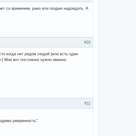
ет со временем, рано или поздно надоедать. А
#10
сто когда нет рядом людей (или есть один
ой=) Мне вот постоянно нужно именно
#11
ходима умеренность".