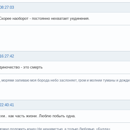
08:27:03
Скорее наоборот - постоянно нехватает уединения.
16:27:42
диночество - это смерть
, морями запиваю моя борода небо заслоняет, гром и молнии туманы и дожди.
22:40:41
хм.. как часть жизни. Люблю побыть одна.
ожно положить конец Не ненавистью, а только Любовью. =Будда=