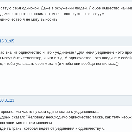
вствую себя одинокой. Даже в окружении людей. Любое общество начина
дьми, которые не понимают меня - еще хуже - как вакуум.
одиночество я не могу выносить.
15:01:05
вас значит одиночество и что - уединение? Для меня уединение - это про
о могут быть телевизор, книги и т.д. А одиночество - это наедине с соб
о, чтобы услышать свои мысли (и чтобы они вообще появились:)).
08:31:23
нтересно: мы часто путаем одиночество с уединением...
мудрых сказал: "Человеку необходимо одиночество также, как телу необ
 согласиться с этим мнением.
где та грань, которая ведет от уединения к одиночеству?...