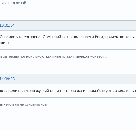
вечно под луной...
13:31:54
 : Спасибо что согласна! Сомнений нет в полезности йоги, причем не толь
ми=)
шь за песню полной луною, как иные платят звонкой монетой...
14:09:35
о наводит на меня жуткий сплин. Но оно же и способствует созидательн
ь - это вам не хухры-мухры.