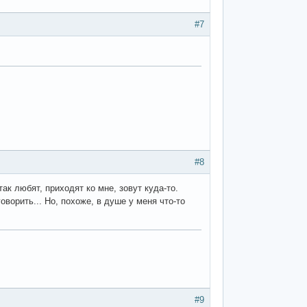
#7
#8
так любят, приходят ко мне, зовут куда-то.
оворить... Но, похоже, в душе у меня что-то
#9