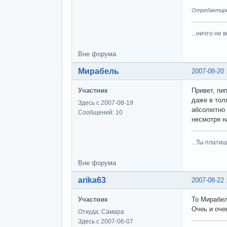
Отредактиров
...ничто не 
Вне форума
Мирабель
2007-08-20 
Участник
Привет, пи
даже в тол
Здесь с 2007-08-19
абсолютно 
Сообщений: 10
несмотря н
...Ты плати
Вне форума
arika63
2007-08-22 
Участник
То Мирабел
Очеь и оче
Откуда: Самара
Здесь с 2007-06-07