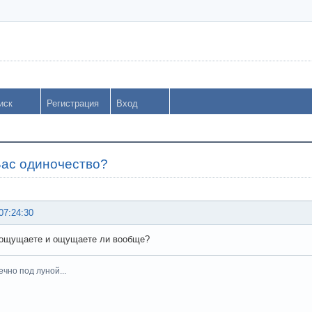
иск
Регистрация
Вход
Вас одиночество?
07:24:30
 ощущаете и ощущаете ли вообще?
вечно под луной...