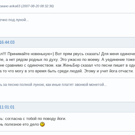
ано arika63 (2007-08-20 08:32:36)
вечно под луной...
16:44:03
пл!!! Принимайте новенькую=) Вот прям рвусь сказать! Для меня одиноче
пе, а нет рядом родных по духу. Это ужасно по моему. А уединение тоже
не сравнимо с одиночеством. как ЖеньБер сказал что песни пишет в оди
а то что могу в это время быть среди людей. Этому и учит йога отчасти
шь за песню полной луною, как иные платят звонкой монетой...
11:01:01
ь: согласна с тобой по поводу йоги.
нь полезное ето дело