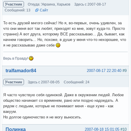
Участник
Откуда: Украина, Харьков
Здесь с 2007-08-17
Сообщений: 13
Сайт
То есть друзей мнгого сейчас! Но я, во-первых, очень удивлен, за
что они меня вот так любят, приходят ко мне, зовут куда-то. Просто
странно) А вот друга, которому ВСЕ рассказываю... Да, бывает, как
начнем говорить... Но, похоже, в душе у меня что-то нехорошее, что
я не рассказываю даже себе
Верь в Правду!
Вне форума
tralfamador84
2007-08-17 22:20:40
#9
Участник
Здесь с 2007-08-05
Сообщений: 24
Я часто чувствую себя одинокой. Даже в окружении людей. Любое
общество начинает со временем, рано или поздно надоедать. А
рядом с людьми, которые не понимают меня - еще хуже - как
вакуум.
Но долгое одиночество я не могу выносить.
Вне форума
Полинка
2007-08-18 15:01:05
#10