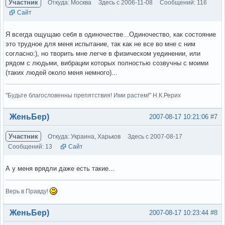
Участник
Откуда: Москва
Здесь с 2006-11-08
Сообщений: 116
Сайт
Я всегда ощущаю себя в одиночестве...Одиночество, как состояние
это трудное для меня испытание, так как не все во мне с ним
согласно:), но творить мне легче в физическом уединении, или
рядом с людьми, вибрации которых полностью созвучны с моими
(таких людей около меня немного)...
"Будьте благословенны препятствия! Ими растем!" Н.К.Рерих
Вне форума
ЖеньБер)
2007-08-17 10:21:06
#7
Участник
Откуда: Украина, Харьков
Здесь с 2007-08-17
Сообщений: 13
Сайт
А у меня врядли даже есть такие...
Верь в Правду!
Вне форума
ЖеньБер)
2007-08-17 10:23:44
#8