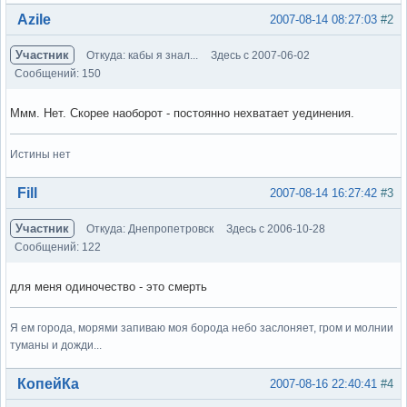
Вне форума
Azile
2007-08-14 08:27:03
#2
Участник
Откуда: кабы я знал...
Здесь с 2007-06-02
Сообщений: 150
Ммм. Нет. Скорее наоборот - постоянно нехватает уединения.
Истины нет
Вне форума
Fill
2007-08-14 16:27:42
#3
Участник
Откуда: Днепропетровск
Здесь с 2006-10-28
Сообщений: 122
для меня одиночество - это смерть
Я ем города, морями запиваю моя борода небо заслоняет, гром и молнии
туманы и дожди...
Вне форума
КопейКа
2007-08-16 22:40:41
#4