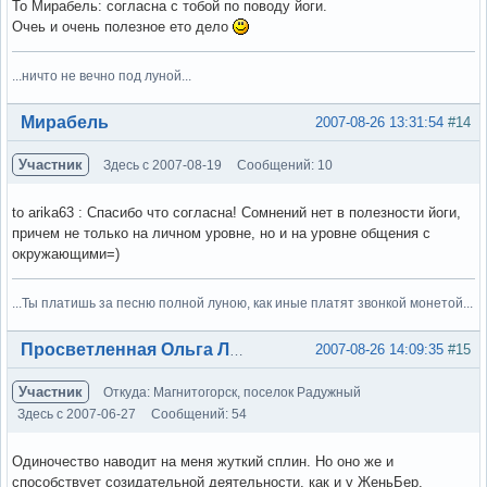
То Мирабель: согласна с тобой по поводу йоги.
Очеь и очень полезное ето дело
...ничто не вечно под луной...
Вне форума
Мирабель
2007-08-26 13:31:54
#14
Участник
Здесь с 2007-08-19
Сообщений: 10
to arika63 : Спасибо что согласна! Сомнений нет в полезности йоги,
причем не только на личном уровне, но и на уровне общения с
окружающими=)
...Ты платишь за песню полной луною, как иные платят звонкой монетой...
Вне форума
2007-08-26 14:09:35
#15
Просветленная Ольга Лэнс
Участник
Откуда: Магнитогорск, поселок Радужный
Здесь с 2007-06-27
Сообщений: 54
Одиночество наводит на меня жуткий сплин. Но оно же и
способствует созидательной деятельности, как и у ЖеньБер.