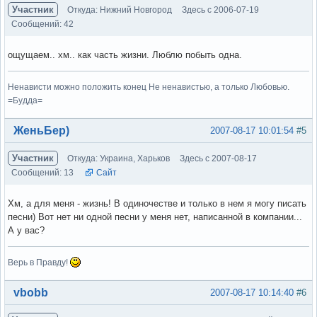
Участник
Откуда: Нижний Новгород
Здесь с 2006-07-19
Сообщений: 42
ощущаем.. хм.. как часть жизни. Люблю побыть одна.
Ненависти можно положить конец Не ненавистью, а только Любовью.
=Будда=
Вне форума
ЖеньБер)
2007-08-17 10:01:54
#5
Участник
Откуда: Украина, Харьков
Здесь с 2007-08-17
Сообщений: 13
Сайт
Хм, а для меня - жизнь! В одиночестве и только в нем я могу писать
песни) Вот нет ни одной песни у меня нет, написанной в компании...
А у вас?
Верь в Правду!
Вне форума
vbobb
2007-08-17 10:14:40
#6