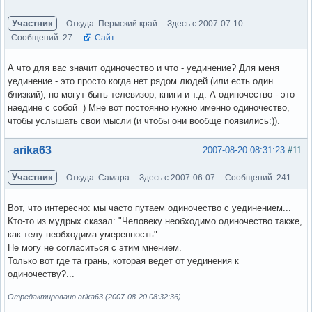
Участник
Откуда: Пермский край
Здесь с 2007-07-10
Сообщений: 27
Сайт
А что для вас значит одиночество и что - уединение? Для меня
уединение - это просто когда нет рядом людей (или есть один
близкий), но могут быть телевизор, книги и т.д. А одиночество - это
наедине с собой=) Мне вот постоянно нужно именно одиночество,
чтобы услышать свои мысли (и чтобы они вообще появились:)).
Вне форума
arika63
2007-08-20 08:31:23
#11
Участник
Откуда: Самара
Здесь с 2007-06-07
Сообщений: 241
Вот, что интересно: мы часто путаем одиночество с уединением...
Кто-то из мудрых сказал: "Человеку необходимо одиночество также,
как телу необходима умеренность".
Не могу не согласиться с этим мнением.
Только вот где та грань, которая ведет от уединения к
одиночеству?...
Отредактировано arika63 (2007-08-20 08:32:36)