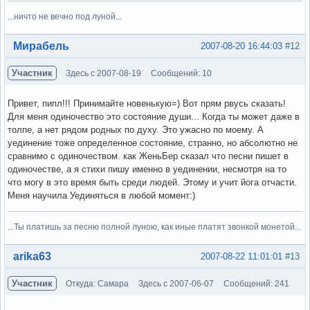
...ничто не вечно под луной...
Вне форума
Мирабель
2007-08-20 16:44:03
#12
Участник
Здесь с 2007-08-19
Сообщений: 10
Привет, пипл!!! Принимайте новенькую=) Вот прям рвусь сказать!
Для меня одиночество это состояние души... Когда ты может даже в
толпе, а нет рядом родных по духу. Это ужасно по моему. А
уединение тоже определенное состояние, странно, но абсолютно не
сравнимо с одиночеством. как ЖеньБер сказал что песни пишет в
одиночестве, а я стихи пишу именно в уединении, несмотря на то
что могу в это время быть среди людей. Этому и учит йога отчасти.
Меня научила Уединяться в любой момент:)
...Ты платишь за песню полной луною, как иные платят звонкой монетой...
Вне форума
arika63
2007-08-22 11:01:01
#13
Участник
Откуда: Самара
Здесь с 2007-06-07
Сообщений: 241