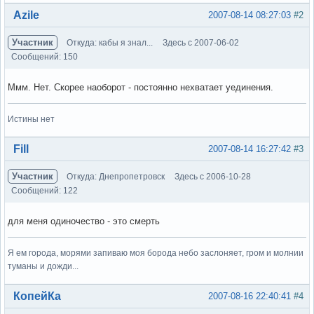
Вне форума
Azile
2007-08-14 08:27:03
#2
Участник
Откуда: кабы я знал...
Здесь с 2007-06-02
Сообщений: 150
Ммм. Нет. Скорее наоборот - постоянно нехватает уединения.
Истины нет
Вне форума
Fill
2007-08-14 16:27:42
#3
Участник
Откуда: Днепропетровск
Здесь с 2006-10-28
Сообщений: 122
для меня одиночество - это смерть
Я ем города, морями запиваю моя борода небо заслоняет, гром и молнии
туманы и дожди...
Вне форума
КопейКа
2007-08-16 22:40:41
#4