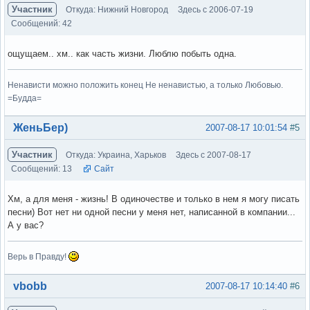
Участник
Откуда: Нижний Новгород
Здесь с 2006-07-19
Сообщений: 42
ощущаем.. хм.. как часть жизни. Люблю побыть одна.
Ненависти можно положить конец Не ненавистью, а только Любовью.
=Будда=
Вне форума
ЖеньБер)
2007-08-17 10:01:54
#5
Участник
Откуда: Украина, Харьков
Здесь с 2007-08-17
Сообщений: 13
Сайт
Хм, а для меня - жизнь! В одиночестве и только в нем я могу писать
песни) Вот нет ни одной песни у меня нет, написанной в компании...
А у вас?
Верь в Правду!
Вне форума
vbobb
2007-08-17 10:14:40
#6