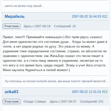
...ничто не вечно под луной...
Вне форума
Мирабель
2007-08-20 16:44:03
#12
Участник
Здесь с 2007-08-19
Сообщений: 10
Привет, пипл!!! Принимайте новенькую=) Вот прям рвусь сказать!
Для меня одиночество это состояние души... Когда ты может даже в
толпе, а нет рядом родных по духу. Это ужасно по моему. А
уединение тоже определенное состояние, странно, но абсолютно не
сравнимо с одиночеством. как ЖеньБер сказал что песни пишет в
одиночестве, а я стихи пишу именно в уединении, несмотря на то
что могу в это время быть среди людей. Этому и учит йога отчасти.
Меня научила Уединяться в любой момент:)
...Ты платишь за песню полной луною, как иные платят звонкой монетой...
Вне форума
arika63
2007-08-22 11:01:01
#13
Участник
Откуда: Самара
Здесь с 2007-06-07
Сообщений: 241