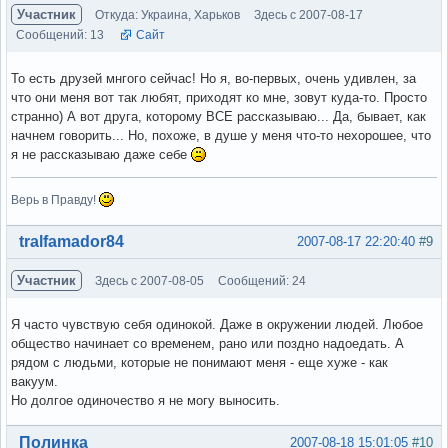
Участник
Откуда: Украина, Харьков
Здесь с 2007-08-17
Сообщений: 13
Сайт
То есть друзей мнгого сейчас! Но я, во-первых, очень удивлен, за
что они меня вот так любят, приходят ко мне, зовут куда-то. Просто
странно) А вот друга, которому ВСЕ рассказываю... Да, бывает, как
начнем говорить... Но, похоже, в душе у меня что-то нехорошее, что
я не рассказываю даже себе
Верь в Правду!
Вне форума
tralfamador84
2007-08-17 22:20:40
#9
Участник
Здесь с 2007-08-05
Сообщений: 24
Я часто чувствую себя одинокой. Даже в окружении людей. Любое
общество начинает со временем, рано или поздно надоедать. А
рядом с людьми, которые не понимают меня - еще хуже - как
вакуум.
Но долгое одиночество я не могу выносить.
Вне форума
Полинка
2007-08-18 15:01:05
#10