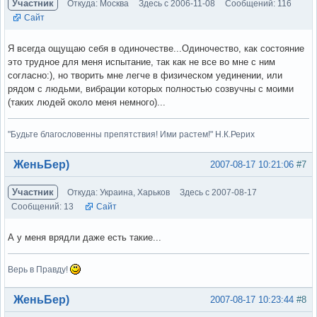
Участник
Откуда: Москва
Здесь с 2006-11-08
Сообщений: 116
Сайт
Я всегда ощущаю себя в одиночестве...Одиночество, как состояние
это трудное для меня испытание, так как не все во мне с ним
согласно:), но творить мне легче в физическом уединении, или
рядом с людьми, вибрации которых полностью созвучны с моими
(таких людей около меня немного)...
"Будьте благословенны препятствия! Ими растем!" Н.К.Рерих
Вне форума
ЖеньБер)
2007-08-17 10:21:06
#7
Участник
Откуда: Украина, Харьков
Здесь с 2007-08-17
Сообщений: 13
Сайт
А у меня врядли даже есть такие...
Верь в Правду!
Вне форума
ЖеньБер)
2007-08-17 10:23:44
#8