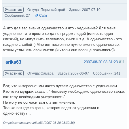
Участник
Откуда: Пермский край
Здесь с 2007-07-10
Сообщений: 27
Сайт
А что для вас значит одиночество и что - уединение? Для меня
уединение - это просто когда нет рядом людей (или есть один
близкий), но могут быть телевизор, книги и т.д. А одиночество - это
наедине с собой=) Мне вот постоянно нужно именно одиночество,
чтобы услышать свои мысли (и чтобы они вообще появились:)).
Вне форума
arika63
2007-08-20 08:31:23
#11
Участник
Откуда: Самара
Здесь с 2007-06-07
Сообщений: 241
Вот, что интересно: мы часто путаем одиночество с уединением...
Кто-то из мудрых сказал: "Человеку необходимо одиночество также,
как телу необходима умеренность".
Не могу не согласиться с этим мнением.
Только вот где та грань, которая ведет от уединения к
одиночеству?...
Отредактировано arika63 (2007-08-20 08:32:36)