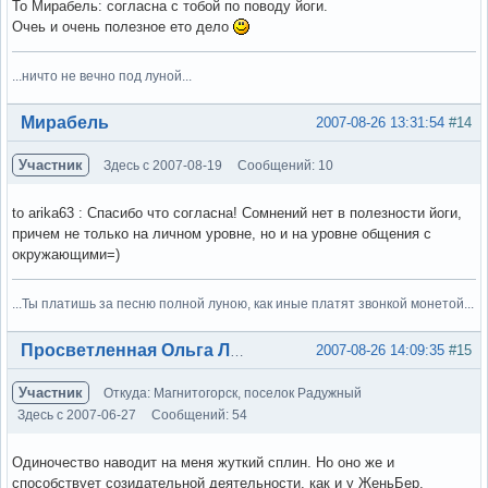
То Мирабель: согласна с тобой по поводу йоги.
Очеь и очень полезное ето дело
...ничто не вечно под луной...
Вне форума
Мирабель
2007-08-26 13:31:54
#14
Участник
Здесь с 2007-08-19
Сообщений: 10
to arika63 : Спасибо что согласна! Сомнений нет в полезности йоги,
причем не только на личном уровне, но и на уровне общения с
окружающими=)
...Ты платишь за песню полной луною, как иные платят звонкой монетой...
Вне форума
2007-08-26 14:09:35
#15
Просветленная Ольга Лэнс
Участник
Откуда: Магнитогорск, поселок Радужный
Здесь с 2007-06-27
Сообщений: 54
Одиночество наводит на меня жуткий сплин. Но оно же и
способствует созидательной деятельности, как и у ЖеньБер.