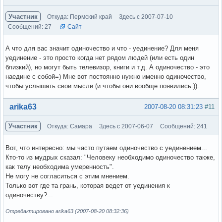
Участник
Откуда: Пермский край
Здесь с 2007-07-10
Сообщений: 27
Сайт
А что для вас значит одиночество и что - уединение? Для меня
уединение - это просто когда нет рядом людей (или есть один
близкий), но могут быть телевизор, книги и т.д. А одиночество - это
наедине с собой=) Мне вот постоянно нужно именно одиночество,
чтобы услышать свои мысли (и чтобы они вообще появились:)).
Вне форума
arika63
2007-08-20 08:31:23
#11
Участник
Откуда: Самара
Здесь с 2007-06-07
Сообщений: 241
Вот, что интересно: мы часто путаем одиночество с уединением...
Кто-то из мудрых сказал: "Человеку необходимо одиночество также,
как телу необходима умеренность".
Не могу не согласиться с этим мнением.
Только вот где та грань, которая ведет от уединения к
одиночеству?...
Отредактировано arika63 (2007-08-20 08:32:36)