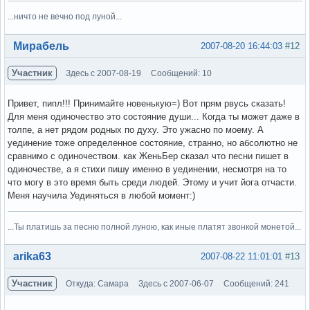
...ничто не вечно под луной...
Вне форума
Мирабель
2007-08-20 16:44:03
#12
Участник
Здесь с 2007-08-19
Сообщений: 10
Привет, пипл!!! Принимайте новенькую=) Вот прям рвусь сказать!
Для меня одиночество это состояние души... Когда ты может даже в
толпе, а нет рядом родных по духу. Это ужасно по моему. А
уединение тоже определенное состояние, странно, но абсолютно не
сравнимо с одиночеством. как ЖеньБер сказал что песни пишет в
одиночестве, а я стихи пишу именно в уединении, несмотря на то
что могу в это время быть среди людей. Этому и учит йога отчасти.
Меня научила Уединяться в любой момент:)
...Ты платишь за песню полной луною, как иные платят звонкой монетой...
Вне форума
arika63
2007-08-22 11:01:01
#13
Участник
Откуда: Самара
Здесь с 2007-06-07
Сообщений: 241