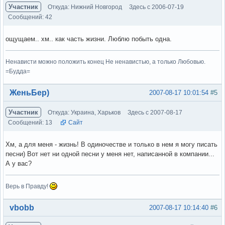
Участник
Откуда: Нижний Новгород
Здесь с 2006-07-19
Сообщений: 42
ощущаем.. хм.. как часть жизни. Люблю побыть одна.
Ненависти можно положить конец Не ненавистью, а только Любовью.
=Будда=
Вне форума
ЖеньБер)
2007-08-17 10:01:54
#5
Участник
Откуда: Украина, Харьков
Здесь с 2007-08-17
Сообщений: 13
Сайт
Хм, а для меня - жизнь! В одиночестве и только в нем я могу писать
песни) Вот нет ни одной песни у меня нет, написанной в компании...
А у вас?
Верь в Правду!
Вне форума
vbobb
2007-08-17 10:14:40
#6