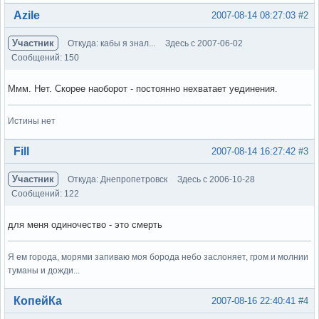
Вне форума
Azile
2007-08-14 08:27:03
#2
Участник
Откуда: кабы я знал...
Здесь с 2007-06-02
Сообщений: 150
Ммм. Нет. Скорее наоборот - постоянно нехватает уединения.
Истины нет
Вне форума
Fill
2007-08-14 16:27:42
#3
Участник
Откуда: Днепропетровск
Здесь с 2006-10-28
Сообщений: 122
для меня одиночество - это смерть
Я ем города, морями запиваю моя борода небо заслоняет, гром и молнии
туманы и дожди...
Вне форума
КопейКа
2007-08-16 22:40:41
#4