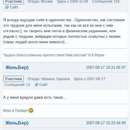
Участник
Откуда: Москва
Здесь с 2006-11-08
Сообщений: 116
Сайт
Я всегда ощущаю себя в одиночестве...Одиночество, как состояние
это трудное для меня испытание, так как не все во мне с ним
согласно:), но творить мне легче в физическом уединении, или
рядом с людьми, вибрации которых полностью созвучны с моими
(таких людей около меня немного)...
"Будьте благословенны препятствия! Ими растем!" Н.К.Рерих
Вне форума
ЖеньБер)
2007-08-17 10:21:06
#7
Участник
Откуда: Украина, Харьков
Здесь с 2007-08-17
Сообщений: 13
Сайт
А у меня врядли даже есть такие...
Верь в Правду!
Вне форума
ЖеньБер)
2007-08-17 10:23:44
#8