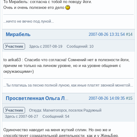
То Мирабель: согласна с тобой по поводу йоги.
Очеь и очень полезное ето дело
...ничто не вечно под луной...
Вне форума
Мирабель
2007-08-26 13:31:54
#14
Участник
Здесь с 2007-08-19
Сообщений: 10
to arika63 : Спасибо что согласна! Сомнений нет в полезности йоги,
причем не только на личном уровне, но и на уровне общения с
окружающими=)
...Ты платишь за песню полной луною, как иные платят звонкой монетой...
Вне форума
2007-08-26 14:09:35
#15
Просветленная Ольга Лэнс
Участник
Откуда: Магнитогорск, поселок Радужный
Здесь с 2007-06-27
Сообщений: 54
Одиночество наводит на меня жуткий сплин. Но оно же и
способствует созидательной деятельности, как и у ЖеньБер.