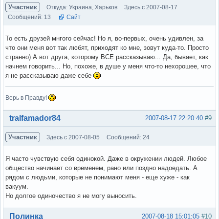
Участник
Откуда: Украина, Харьков
Здесь с 2007-08-17
Сообщений: 13
Сайт
То есть друзей мнгого сейчас! Но я, во-первых, очень удивлен, за
что они меня вот так любят, приходят ко мне, зовут куда-то. Просто
странно) А вот друга, которому ВСЕ рассказываю... Да, бывает, как
начнем говорить... Но, похоже, в душе у меня что-то нехорошее, что
я не рассказываю даже себе
Верь в Правду!
Вне форума
tralfamador84
2007-08-17 22:20:40
#9
Участник
Здесь с 2007-08-05
Сообщений: 24
Я часто чувствую себя одинокой. Даже в окружении людей. Любое
общество начинает со временем, рано или поздно надоедать. А
рядом с людьми, которые не понимают меня - еще хуже - как
вакуум.
Но долгое одиночество я не могу выносить.
Вне форума
Полинка
2007-08-18 15:01:05
#10