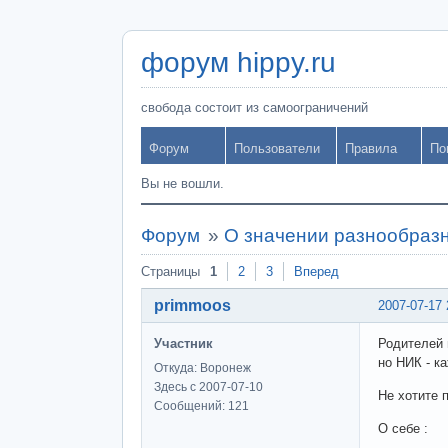
форум hippy.ru
свобода состоит из самоограничений
Форум
Пользователи
Правила
По
Вы не вошли.
Форум
»
О значении разнообраз
Страницы
1
2
3
Вперед
primmoos
2007-07-17 
Участник
Родителей 
но НИК - к
Откуда: Воронеж
Здесь с 2007-07-10
Не хотите 
Сообщений: 121
О себе :