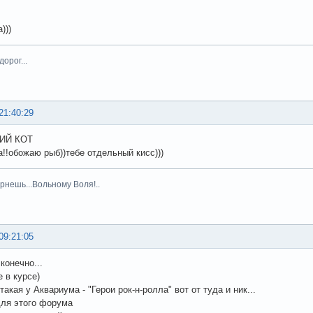
)))
орог...
21:40:29
ИЙ КОТ
а!!обожаю рыб))тебе отдельный кисс)))
рнешь...Вольному Воля!..
09:21:05
конечно...
е в курсе)
такая у Аквариума - "Герои рок-н-ролла" вот от туда и ник...
для этого форума