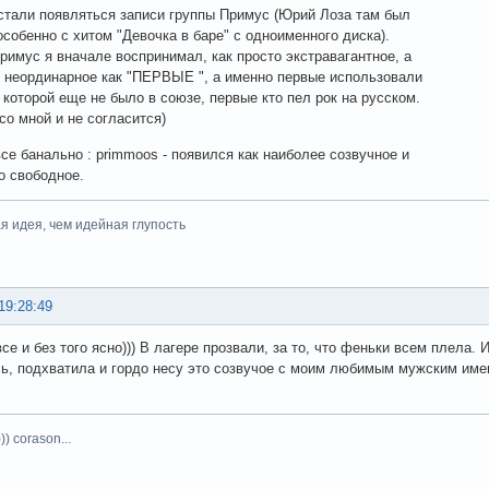
г стали появляться записи группы Примус (Юрий Лоза там был
особенно с хитом "Девочка в баре" с одноименного диска).
римус я вначале воспринимал, как просто экстравагантное, а
- неординарное как "ПЕРВЫЕ ", а именно первые использовали
 которой еще не было в союзе, первые кто пел рок на русском.
со мной и не согласится)
се банально : primmoos - появился как наиболее созвучное и
о свободное.
я идея, чем идейная глупость
19:28:49
се и без того ясно))) В лагере прозвали, за то, что феньки всем плела. 
ь, подхватила и гордо несу это созвучое с моим любимым мужским имен
)) corason...