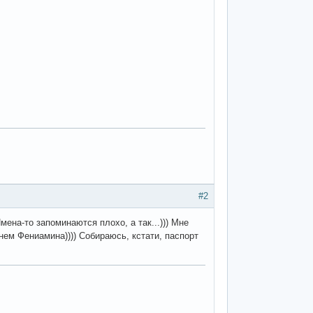
#2
Имена-то запоминаются плохо, а так...))) Мне
ем Фениамина)))) Собираюсь, кстати, паспорт