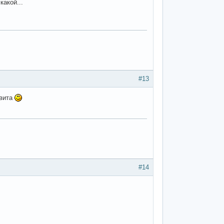
какой...
#13
авита
#14