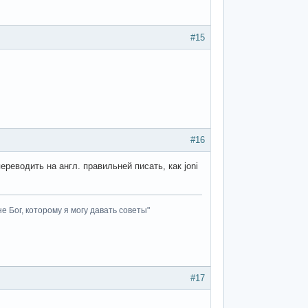
#15
#16
ереводить на англ. правильней писать, как joni
не Бог, которому я могу давать советы"
#17