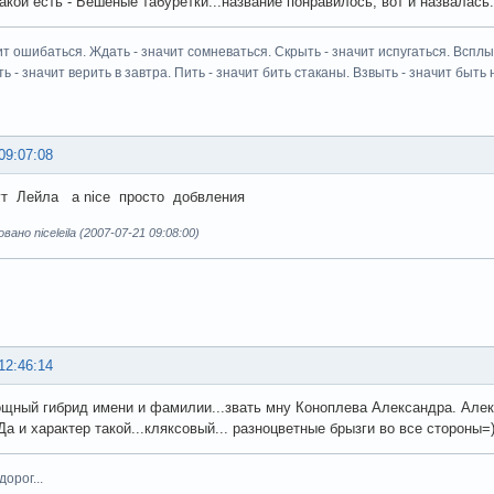
акой есть - Бешеные табуретки...название понравилось, вот и назвалась.
ит ошибаться. Ждать - значит сомневаться. Скрыть - значит испугаться. Всплыт
ь - значит верить в завтра. Пить - значит бить стаканы. Взвыть - значит быть н
09:07:08
ут Лейла а nice просто добвления
но niceleila (2007-07-21 09:08:00)
12:46:14
ощный гибрид имени и фамилии...звать мну Коноплева Александра. Але
Да и характер такой...кляксовый... разноцветные брызги во все стороны=)
орог...