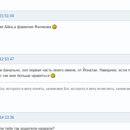
21:51:04
мя Айка,а фамилия Фатикова
12:53:47
е банально, ioni первая часть моего имени, от Йонатан. Наверное, если п
 но так мне больше нравиться
ог, которого я могу понять; зачем мне Бог, которого я могу исчислить; зачем м
14:13:36
ли тебя так родители назвали?