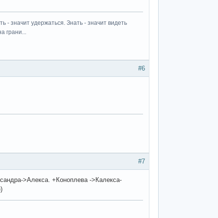
ь - значит удержаться. Знать - значит видеть
а грани...
#6
#7
ксандра->Алекса. +Коноплева ->Калекса-
)