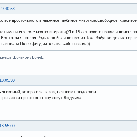
20:40:56
ож все просто-просто в нике-мое любимое животное.Свободное, красивое
щет имени-его тоже можно выбрать)))Я в 18 лет просто пошла и поменяла
.Вот такая я наглая.Родители были не против.Тока бабушка до сих пор по
е называли.Но по фигу, зато сама себя назвала))
рнешь...Вольному Воля!..
18:05:33
ь знакомый, которого за глаза, называют людоедом.
ткрывается просто его жену зовут Людмила
13:55:09