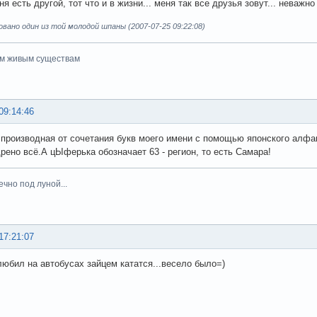
ня есть другой, тот что и в жизни... меня так все друзья зовут... неважно 
ано один из той молодой шпаны (2007-07-25 09:22:08)
ем живым существам
09:14:46
 производная от сочетания букв моего имени с помощью японского алф
дрено всё.А цЫферька обозначает 63 - регион, то есть Самара!
вечно под луной...
17:21:07
любил на автобусах зайцем кататся...весело было=)