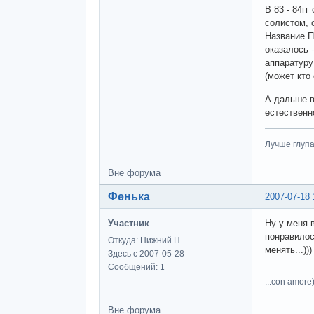
В 83 - 84г
солистом, 
Название П
оказалось 
аппаратуру
(может кто 
А дальше в
естественн
Лучше глупа
Вне форума
Фенька
2007-07-18 
Участник
Ну у меня в
понравилос
Откуда: Нижний Н.
менять...)))
Здесь с 2007-05-28
Сообщений: 1
...con amore)
Вне форума