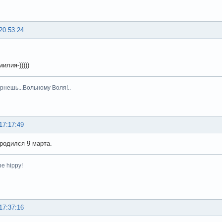
20:53:24
илия-)))))
рнешь...Вольному Воля!..
17:17:49
 родился 9 марта.
be hippy!
17:37:16