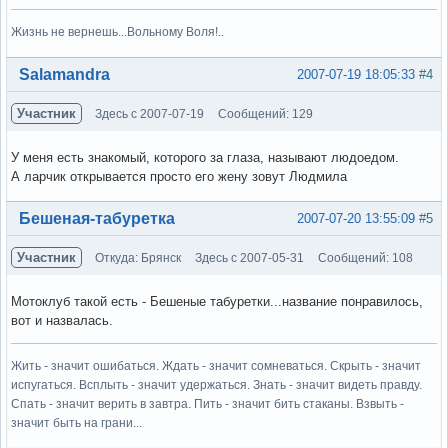
Жизнь не вернешь...Вольному Воля!..
Вне форума
Salamandra
2007-07-19 18:05:33
#4
Участник
Здесь с 2007-07-19
Сообщений: 129
У меня есть знакомый, которого за глаза, называют людоедом.
А ларчик открывается просто его жену зовут Людмила
Вне форума
Бешеная-табуретка
2007-07-20 13:55:09
#5
Участник
Откуда: Брянск
Здесь с 2007-05-31
Сообщений: 108
Мотоклуб такой есть - Бешеные табуретки...название понравилось,
вот и назвалась.
Жить - значит ошибаться. Ждать - значит сомневаться. Скрыть - значит
испугаться. Всплыть - значит удержаться. Знать - значит видеть правду.
Спать - значит верить в завтра. Пить - значит бить стаканы. Взвыть -
значит быть на грани...