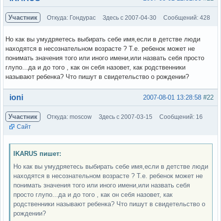
Участник
Откуда: Гондурас
Здесь с 2007-04-30
Сообщений: 428
Но как вы умудряетесь выбирать себе имя,если в детстве люди
находятся в несознательном возрасте ? Т.е. ребенок может не
понимать значения того или иного имени,или назвать себя просто
глупо...да и до того , как он себя назовет, как родственники
называют ребенка? Что пишут в свидетельство о рождении?
Вне форума
ioni
2007-08-01 13:28:58
#22
Участник
Откуда: moscow
Здесь с 2007-03-15
Сообщений: 16
Сайт
IKARUS пишет:
Но как вы умудряетесь выбирать себе имя,если в детстве люди
находятся в несознательном возрасте ? Т.е. ребенок может не
понимать значения того или иного имени,или назвать себя
просто глупо...да и до того , как он себя назовет, как
родственники называют ребенка? Что пишут в свидетельство о
рождении?