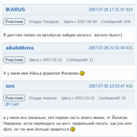
Вне форума
IKARUS
2007-07-28 17:21:07
#14
Участник
Откуда: Гондурас
Здесь с 2007-04-30
Сообщений: 428
В детстве любил на автобусах зайцем кататся...весело было=)
Вне форума
aikafatikova
2007-07-28 21:51:04
#15
Участник
Здесь с 2007-01-31
Сообщений: 11
А у меня имя Айка,а фамилия Фатикова
Вне форума
ioni
2007-07-30 12:53:47
#16
Участник
Откуда: moscow
Здесь с 2007-03-15
Сообщений: 16
Сайт
а у меня все банально, ioni первая часть моего имени, от Йонатан.
Наверное, если переводить на англ. правильней писать, как joni или
djoni, но так мне больше нравиться