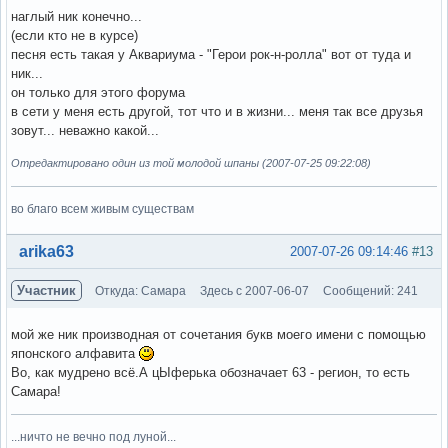
наглый ник конечно...
(если кто не в курсе)
песня есть такая у Аквариума - "Герои рок-н-ролла" вот от туда и
ник...
он только для этого форума
в сети у меня есть другой, тот что и в жизни... меня так все друзья
зовут... неважно какой...
Отредактировано один из той молодой шпаны (2007-07-25 09:22:08)
во благо всем живым существам
Вне форума
arika63
2007-07-26 09:14:46
#13
Участник
Откуда: Самара
Здесь с 2007-06-07
Сообщений: 241
мой же ник производная от сочетания букв моего имени с помощью
японского алфавита
Во, как мудрено всё.А цЫферька обозначает 63 - регион, то есть
Самара!
...ничто не вечно под луной...