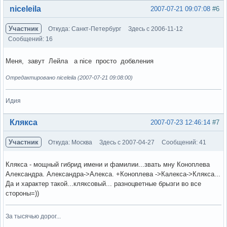
Вне форума
niceleila
2007-07-21 09:07:08
#6
Участник
Откуда: Санкт-Петербург
Здесь с 2006-11-12
Сообщений: 16
Меня, завут Лейла а nice просто добвления
Отредактировано niceleila (2007-07-21 09:08:00)
Идия
Вне форума
Клякса
2007-07-23 12:46:14
#7
Участник
Откуда: Москва
Здесь с 2007-04-27
Сообщений: 41
Клякса - мощный гибрид имени и фамилии...звать мну Коноплева
Александра. Александра->Алекса. +Коноплева ->Калекса->Клякса...
Да и характер такой...кляксовый... разноцветные брызги во все
стороны=))
За тысячью дорог...