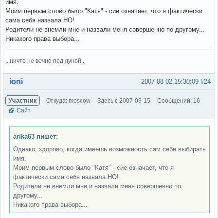
имя.
Моим первым слово было "Катя" - сие означает, что я фактически
сама себя назвала.НО!
Родители не внемли мне и назвали меня совершенно по другому...
Никакого права выбора...
...ничто не вечно под луной...
Вне форума
ioni
2007-08-02 15:30:09
#24
Участник
Откуда: moscow
Здесь с 2007-03-15
Сообщений: 16
Сайт
arika63 пишет:
Однако, здорово, когда имеешь возможность сам себе выбирать
имя.
Моим первым слово было "Катя" - сие означает, что я
фактически сама себя назвала.НО!
Родители не внемли мне и назвали меня совершенно по
другому...
Никакого права выбора...