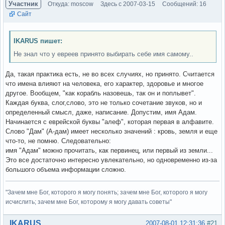
Участник
Откуда: moscow
Здесь с 2007-03-15
Сообщений: 16
Сайт
IKARUS пишет:
Не знал что у евреев принято выбирать себе имя самому..
Да, такая практика есть, не во всех случиях, но принято. Считается
что имена влияют на человека, его характер, здоровье и многое
другое. Вообщем, "как корабль назовешь, так он и поплывет".
Каждая буква, слог,слово, это не только сочетание звуков, но и
определенный смысл, даже, написание. Допустим, имя Адам.
Начинается с еврейской буквы "алеф", которая первая в алфавите.
Слово "Дам" (А-дам) имеет несколько значений : кровь, земля и еще
что-то, не помню. Следовательно:
имя "Адам" можно прочитать, как первинец, или первый из земли...
Это все достаточно интересно увлекательно, но одновременно из-за
большого объема информации сложно.
"Зачем мне Бог, которого я могу понять; зачем мне Бог, которого я могу
исчислить; зачем мне Бог, которому я могу давать советы"
Вне форума
IKARUS
2007-08-01 12:31:36
#21