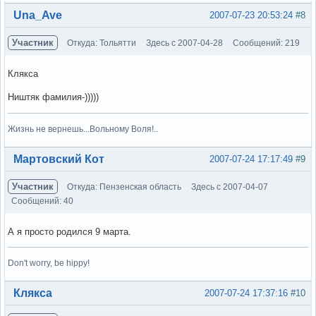
Вне форума
Una_Ave
2007-07-23 20:53:24
#8
Участник
Откуда: Тольятти
Здесь с 2007-04-28
Сообщений: 219
Клякса
Ништяк фамилия-)))))
Жизнь не вернешь...Вольному Воля!..
Вне форума
Мартовский Кот
2007-07-24 17:17:49
#9
Участник
Откуда: Пензенская область
Здесь с 2007-04-07
Сообщений: 40
А я просто родился 9 марта.
Don't worry, be hippy!
Вне форума
Клякса
2007-07-24 17:37:16
#10