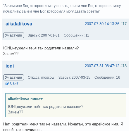
"Зачем мне Бог, которого я могу понять; зачем мне Бог, которого я могу
исчислить; зачем мне Бог, которому я могу давать советы"
Вне форума
aikafatikova
2007-07-30 14:13:36
#17
Участник
Здесь с 2007-01-31
Сообщений: 11
IONI,неужели тебя так родители назвали?
Зачем??
Вне форума
ioni
2007-07-31 08:47:12
#18
Участник
Откуда: moscow
Здесь с 2007-03-15
Сообщений: 16
Сайт
aikafatikova пишет:
IONI,неужели тебя так родители назвали?
Зачем??
Нет, родители меня так не назвали. Ионатан, это еврейское имя. Я
еврей, так случилось.