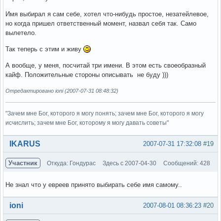
Имя выбирал я сам себе, хотел что-нибудь простое, незатейлевое,
но когда пришел ответственный момент, назвал себя так. Само
вылетело.
Так теперь с этим и живу
А вообще, у меня, посчитай три имени. В этом есть своеобразный
кайф. Положительные стороны описывать не буду )))
Отредактировано ioni (2007-07-31 08:48:32)
"Зачем мне Бог, которого я могу понять; зачем мне Бог, которого я могу
исчислить; зачем мне Бог, которому я могу давать советы"
Вне форума
IKARUS
2007-07-31 17:32:08
#19
Участник
Откуда: Гондурас
Здесь с 2007-04-30
Сообщений: 428
Не знал что у евреев принято выбирать себе имя самому..
Вне форума
ioni
2007-08-01 08:36:23
#20