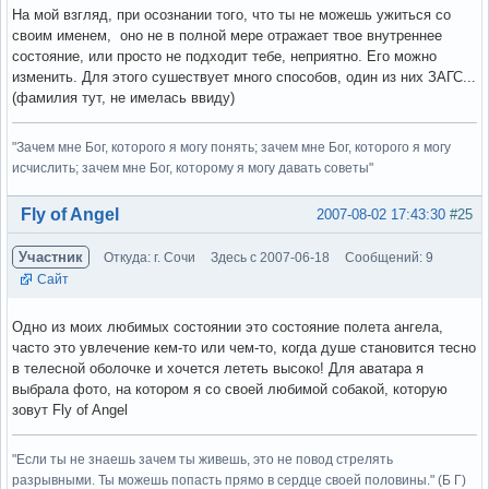
На мой взгляд, при осознании того, что ты не можешь ужиться со
своим именем, оно не в полной мере отражает твое внутреннее
состояние, или просто не подходит тебе, неприятно. Его можно
изменить. Для этого сушествует много способов, один из них ЗАГС...
(фамилия тут, не имелась ввиду)
"Зачем мне Бог, которого я могу понять; зачем мне Бог, которого я могу
исчислить; зачем мне Бог, которому я могу давать советы"
Вне форума
Fly of Angel
2007-08-02 17:43:30
#25
Участник
Откуда: г. Сочи
Здесь с 2007-06-18
Сообщений: 9
Сайт
Одно из моих любимых состоянии это состояние полета ангела,
часто это увлечение кем-то или чем-то, когда душе становится тесно
в телесной оболочке и хочется лететь высоко! Для аватара я
выбрала фото, на котором я со своей любимой собакой, которую
зовут Fly of Angel
"Если ты не знаешь зачем ты живешь, это не повод стрелять
разрывными. Ты можешь попасть прямо в сердце своей половины." (Б Г)