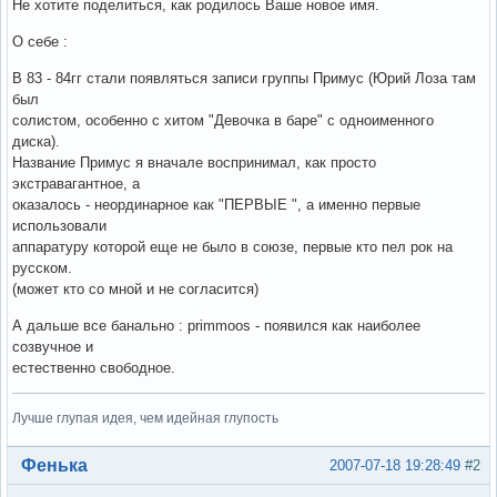
Не хотите поделиться, как родилось Ваше новое имя.
О себе :
В 83 - 84гг стали появляться записи группы Примус (Юрий Лоза там
был
солистом, особенно с хитом "Девочка в баре" с одноименного
диска).
Название Примус я вначале воспринимал, как просто
экстравагантное, а
оказалось - неординарное как "ПЕРВЫЕ ", а именно первые
использовали
аппаратуру которой еще не было в союзе, первые кто пел рок на
русском.
(может кто со мной и не согласится)
А дальше все банально : primmoos - появился как наиболее
созвучное и
естественно свободное.
Лучше глупая идея, чем идейная глупость
Вне форума
Фенька
2007-07-18 19:28:49
#2