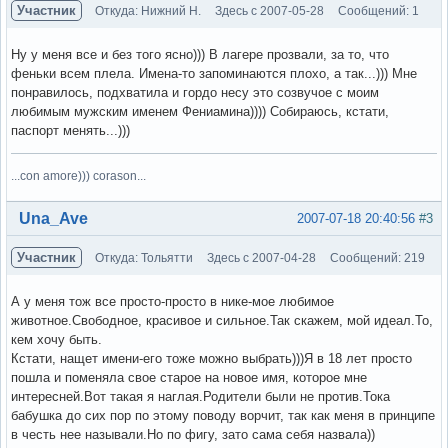
Участник
Откуда: Нижний Н.
Здесь с 2007-05-28
Сообщений: 1
Ну у меня все и без того ясно))) В лагере прозвали, за то, что
феньки всем плела. Имена-то запоминаются плохо, а так...))) Мне
понравилось, подхватила и гордо несу это созвучое с моим
любимым мужским именем Фениамина)))) Собираюсь, кстати,
паспорт менять...)))
...con amore))) corason...
Вне форума
Una_Ave
2007-07-18 20:40:56
#3
Участник
Откуда: Тольятти
Здесь с 2007-04-28
Сообщений: 219
А у меня тож все просто-просто в нике-мое любимое
животное.Свободное, красивое и сильное.Так скажем, мой идеал.То,
кем хочу быть.
Кстати, нащет имени-его тоже можно выбрать)))Я в 18 лет просто
пошла и поменяла свое старое на новое имя, которое мне
интересней.Вот такая я наглая.Родители были не против.Тока
бабушка до сих пор по этому поводу ворчит, так как меня в принципе
в честь нее называли.Но по фигу, зато сама себя назвала))