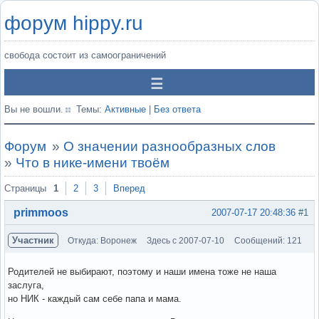
форум hippy.ru
свобода состоит из самоограничений
Вы не вошли.
Темы:
Активные
|
Без ответа
Форум
»
О значении разнообразных слов
»
Что в нике-имени твоём
Страницы
1
2
3
Вперед
primmoos
2007-07-17 20:48:36
#1
Участник
Откуда: Воронеж
Здесь с 2007-07-10
Сообщений: 121
Родителей не выбирают, поэтому и наши имена тоже не наша
заслуга,
но НИК - каждый сам себе папа и мама.