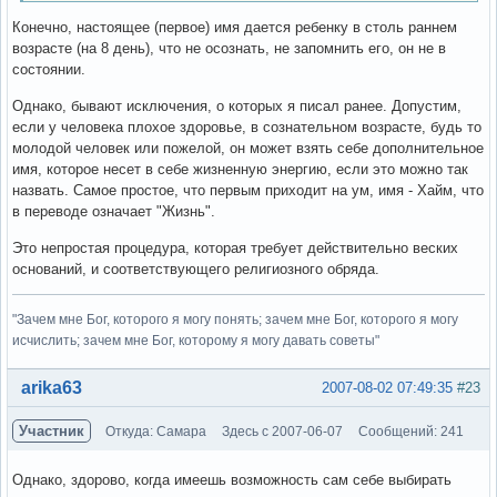
Конечно, настоящее (первое) имя дается ребенку в столь раннем
возрасте (на 8 день), что не осознать, не запомнить его, он не в
состоянии.
Однако, бывают исключения, о которых я писал ранее. Допустим,
если у человека плохое здоровье, в сознательном возрасте, будь то
молодой человек или пожелой, он может взять себе дополнительное
имя, которое несет в себе жизненную энергию, если это можно так
назвать. Самое простое, что первым приходит на ум, имя - Хайм, что
в переводе означает "Жизнь".
Это непростая процедура, которая требует действительно веских
оснований, и соответствующего религиозного обряда.
"Зачем мне Бог, которого я могу понять; зачем мне Бог, которого я могу
исчислить; зачем мне Бог, которому я могу давать советы"
Вне форума
arika63
2007-08-02 07:49:35
#23
Участник
Откуда: Самара
Здесь с 2007-06-07
Сообщений: 241
Однако, здорово, когда имеешь возможность сам себе выбирать