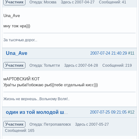
Участник
Откуда: Москва
Здесь с 2007-04-27
Сообщений: 41
Una_Ave
мну тож нра)))
За тысячью дорог...
Вне форума
Una_Ave
2007-07-24 21:40:29
#11
Участник
Откуда: Тольятти
Здесь с 2007-04-28
Сообщений: 219
мАРТОВСКИЙ КОТ
Ура!ты рыба!!обожаю рыб))тебе отдельный кисс)))
Жизнь не вернешь...Вольному Воля!..
Вне форума
2007-07-25 09:21:05
#12
один из той молодой шпаны
Участник
Откуда: Петропавловск
Здесь с 2007-05-27
Сообщений: 165