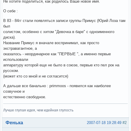
Не хотите поделиться, как родилось Ваше новое имя.
О себе :
В 83 - 84гг стали появляться записи группы Примус (Юрий Лоза там
был
солистом, особенно с хитом "Девочка в баре" с одноименного
диска).
Название Примус я вначале воспринимал, как просто
экстравагантное, а
оказалось - неординарное как "ПЕРВЫЕ ", а именно первые
использовали
аппаратуру которой еще не было в союзе, первые кто пел рок на
русском.
(может кто со мной и не согласится)
А дальше все банально : primmoos - появился как наиболее
созвучное и
естественно свободное.
Лучше глупая идея, чем идейная глупость
Вне форума
Фенька
2007-07-18 19:28:49
#2