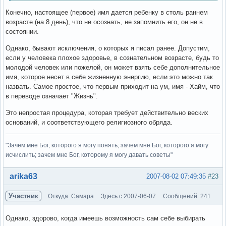
Конечно, настоящее (первое) имя дается ребенку в столь раннем
возрасте (на 8 день), что не осознать, не запомнить его, он не в
состоянии.
Однако, бывают исключения, о которых я писал ранее. Допустим,
если у человека плохое здоровье, в сознательном возрасте, будь то
молодой человек или пожелой, он может взять себе дополнительное
имя, которое несет в себе жизненную энергию, если это можно так
назвать. Самое простое, что первым приходит на ум, имя - Хайм, что
в переводе означает "Жизнь".
Это непростая процедура, которая требует действительно веских
оснований, и соответствующего религиозного обряда.
"Зачем мне Бог, которого я могу понять; зачем мне Бог, которого я могу
исчислить; зачем мне Бог, которому я могу давать советы"
Вне форума
arika63
2007-08-02 07:49:35
#23
Участник
Откуда: Самара
Здесь с 2007-06-07
Сообщений: 241
Однако, здорово, когда имеешь возможность сам себе выбирать