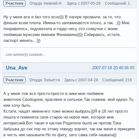
Участник
Откуда: Нижний Н.
Здесь с 2007-05-28
Сообщений: 1
Ну у меня все и без того ясно))) В лагере прозвали, за то, что
феньки всем плела. Имена-то запоминаются плохо, а так...))) Мне
понравилось, подхватила и гордо несу это созвучое с моим
любимым мужским именем Фениамина)))) Собираюсь, кстати,
паспорт менять...)))
...con amore))) corason...
Вне форума
Una_Ave
2007-07-18 20:40:56
#3
Участник
Откуда: Тольятти
Здесь с 2007-04-28
Сообщений: 219
А у меня тож все просто-просто в нике-мое любимое
животное.Свободное, красивое и сильное.Так скажем, мой идеал.То,
кем хочу быть.
Кстати, нащет имени-его тоже можно выбрать)))Я в 18 лет просто
пошла и поменяла свое старое на новое имя, которое мне
интересней.Вот такая я наглая.Родители были не против.Тока
бабушка до сих пор по этому поводу ворчит, так как меня в принципе
в честь нее называли.Но по фигу, зато сама себя назвала))