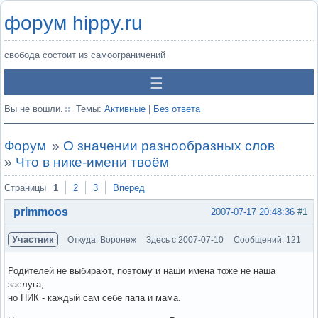
форум hippy.ru
свобода состоит из самоограничений
Вы не вошли.
Темы:
Активные
|
Без ответа
Форум
»
О значении разнообразных слов
»
Что в нике-имени твоём
Страницы
1
2
3
Вперед
primmoos
2007-07-17 20:48:36
#1
Участник
Откуда: Воронеж
Здесь с 2007-07-10
Сообщений: 121
Родителей не выбирают, поэтому и наши имена тоже не наша
заслуга,
но НИК - каждый сам себе папа и мама.