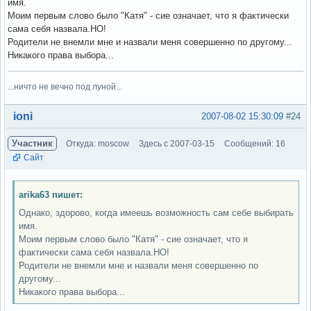
имя.
Моим первым слово было "Катя" - сие означает, что я фактически
сама себя назвала.НО!
Родители не внемли мне и назвали меня совершенно по другому...
Никакого права выбора...
...ничто не вечно под луной...
Вне форума
ioni
2007-08-02 15:30:09
#24
Участник
Откуда: moscow
Здесь с 2007-03-15
Сообщений: 16
Сайт
arika63 пишет:
Однако, здорово, когда имеешь возможность сам себе выбирать
имя.
Моим первым слово было "Катя" - сие означает, что я
фактически сама себя назвала.НО!
Родители не внемли мне и назвали меня совершенно по
другому...
Никакого права выбора...