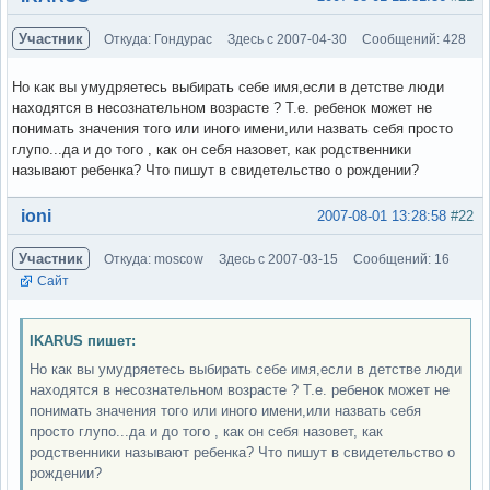
Участник
Откуда: Гондурас
Здесь с 2007-04-30
Сообщений: 428
Но как вы умудряетесь выбирать себе имя,если в детстве люди
находятся в несознательном возрасте ? Т.е. ребенок может не
понимать значения того или иного имени,или назвать себя просто
глупо...да и до того , как он себя назовет, как родственники
называют ребенка? Что пишут в свидетельство о рождении?
Вне форума
ioni
2007-08-01 13:28:58
#22
Участник
Откуда: moscow
Здесь с 2007-03-15
Сообщений: 16
Сайт
IKARUS пишет:
Но как вы умудряетесь выбирать себе имя,если в детстве люди
находятся в несознательном возрасте ? Т.е. ребенок может не
понимать значения того или иного имени,или назвать себя
просто глупо...да и до того , как он себя назовет, как
родственники называют ребенка? Что пишут в свидетельство о
рождении?